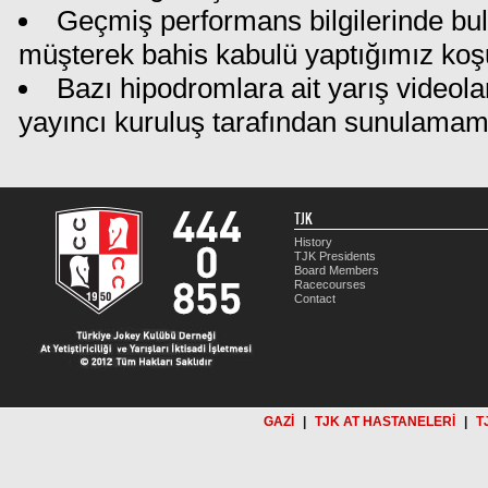
Geçmiş performans bilgilerinde bu
müşterek bahis kabulü yaptığımız koş
Bazı hipodromlara ait yarış videola
yayıncı kuruluş tarafından sunulamam
TJK
History
TJK Presidents
Board Members
Racecourses
Contact
GAZİ
|
TJK AT HASTANELERİ
|
T