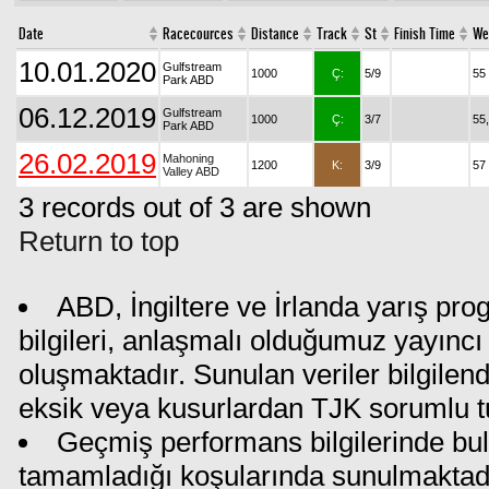
Date
Racecources
Distance
Track
St
Finish Time
We
10.01.2020
Gulfstream
1000
Ç:
5/9
55
Park ABD
06.12.2019
Gulfstream
1000
Ç:
3/7
55
Park ABD
26.02.2019
Mahoning
1200
K:
3/9
57
Valley ABD
3 records out of 3 are shown
Return to top
ABD, İngiltere ve İrlanda yarış pr
bilgileri, anlaşmalı olduğumuz yayıncı 
oluşmaktadır. Sunulan veriler bilgilen
eksik veya kusurlardan TJK sorumlu t
Geçmiş performans bilgilerinde bul
tamamladığı koşularında sunulmaktadı