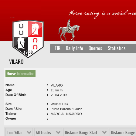
TJK
Daily Info
Queries
Statistics
VILARO
Horse Information
Name
VILARO
Age
13 yo m
Date Of Birth
25.04.2013
Sire
Wildcat Heir
Dam / Sire
Punta Ballena / Gulch
Trainer
MARCIAL NAVARRO
Owner
Tüm Yıllar
All Tracks
Distance Range Start
Distance Range 