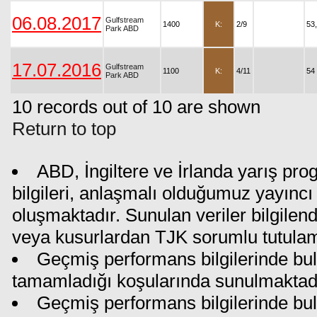
06.08.2017
Gulfstream
1400
K:
2/9
53
Park ABD
17.07.2016
Gulfstream
1100
K:
4/11
54
Park ABD
10 records out of 10 are shown
Return to top
ABD, İngiltere ve İrlanda yarış pr
bilgileri, anlaşmalı olduğumuz yayıncı 
oluşmaktadır. Sunulan veriler bilgilen
veya kusurlardan TJK sorumlu tutula
Geçmiş performans bilgilerinde bul
tamamladığı koşularında sunulmaktadı
Geçmiş performans bilgilerinde bu