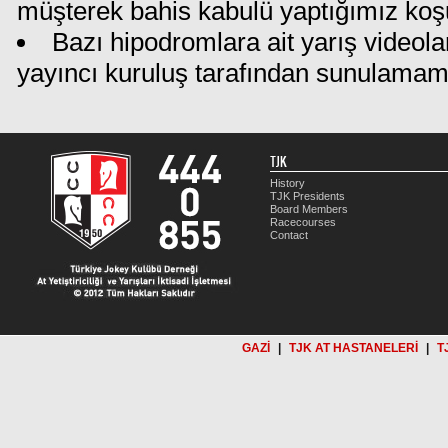
müşterek bahis kabulü yaptığımız koş
Bazı hipodromlara ait yarış videola
yayıncı kuruluş tarafından sunulamam
TJK
History
TJK Presidents
Board Members
Racecourses
Contact
GAZİ
|
TJK AT HASTANELERİ
|
T