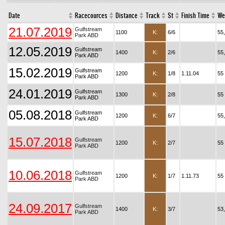
Date
Racecources
Distance
Track
St
Finish Time
We
21.07.2019
Gulfstream
1100
K:
6/6
55
Park ABD
12.05.2019
Gulfstream
1400
K:
2/6
55
Park ABD
15.02.2019
Gulfstream
1200
K:
1/8
1.11.04
55
Park ABD
24.01.2019
Gulfstream
1300
K:
2/8
55
Park ABD
05.08.2018
Gulfstream
1200
K:
6/7
55
Park ABD
15.07.2018
Gulfstream
1200
K:
2/7
55
Park ABD
10.06.2018
Gulfstream
1200
K:
1/7
1.11.73
55
Park ABD
24.09.2017
Gulfstream
1400
K:
3/7
53
Park ABD