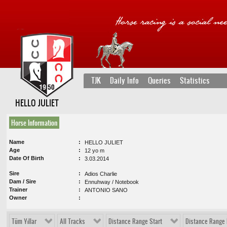
TJK
Daily Info
Queries
Statistics
HELLO JULIET
Horse Information
Name
HELLO JULIET
Age
12 yo m
Date Of Birth
3.03.2014
Sire
Adios Charlie
Dam / Sire
Ennuhway / Notebook
Trainer
ANTONIO SANO
Owner
Tüm Yıllar
All Tracks
Distance Range Start
Distance Range 