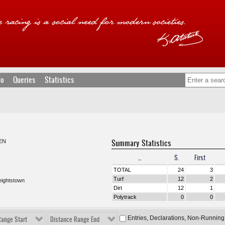
fo
Queries
Statistics
Summary Statistics
EN
...
S.
First
TOTAL
24
3
Turf
12
2
eightstown
Dirt
12
1
Polytrack
0
0
Entries, Declarations, Non-Running
Range Start
Distance Range End