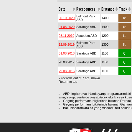
Date
Racecources
Distance
Track
Belmont Park
30.10.2020
1400
K:
ABD
01.08.2020
Saratoga ABD
1400
K:
08.11.2019
Aqueduct ABD
1200
K:
Belmont Park
12.09.2019
1300
K:
ABD
01.08.2018
Saratoga ABD
1100
Ç:
28.08.2017
Saratoga ABD
1100
Ç:
29.08.2016
Saratoga ABD
1100
Ç:
7 records out of 7 are shown
Return to top
ABD, İngiltere ve İrlanda yarış programlarındaki 
amaçlı olup, verilerde oluşabilecek eksik veya kus
Geçmiş performans bilgilerinde bulunan Derece b
Geçmiş performans bilgilerinde bulunan Ganyan 
Bazı hipodromlara ait yarış videoları telif hakl