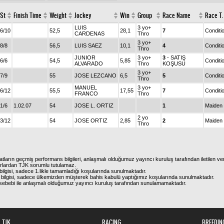
St
Finish Time
Weight
Jockey
Win
Group
Race Name
Race T.
LUIS
3 yo+
6/10
52,5
28,1
7
Conditi
CARDENAS
Thro
3 yo+
8/8
56,5
LUIS SAEZ
10,1
4
Conditi
Thro
JUNIOR
3 yo+
3
- SATIŞ
6/6
54,5
5,85
Conditi
ALVARADO
Thro
KOŞUSU
3 yo+
7/9
55
JOSE LEZCANO
6,5
5
Conditi
Thro
MANUEL
3 yo+
6/12
55,5
17,55
7
Conditi
FRANCO
Thro
1/6
1.02.07
54
JOSE L. ORTIZ
1
Maiden
2 yo
3/12
54
JOSE ORTIZ
2,85
2
Maiden
Thro
atların geçmiş performans bilgileri, anlaşmalı olduğumuz yayıncı kuruluş tarafından iletilen ver
urlardan TJK sorumlu tutulamaz.
ilgisi, sadece 1.likle tamamladığı koşularında sunulmaktadır.
bilgisi, sadece ülkemizden müşterek bahis kabulü yaptığımız koşularında sunulmaktadır.
arı sebebi ile anlaşmalı olduğumuz yayıncı kuruluş tarafından sunulamamaktadır.
TJK
RACING
BREEDIN