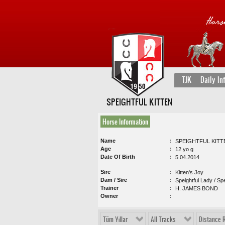
TJK
Daily In
SPEIGHTFUL KITTEN
Horse Information
Name
SPEIGHTFUL KITT
Age
12 yo g
Date Of Birth
5.04.2014
Sire
Kitten's Joy
Dam / Sire
Speightful Lady / Sp
Trainer
H. JAMES BOND
Owner
Tüm Yıllar
All Tracks
Distance 