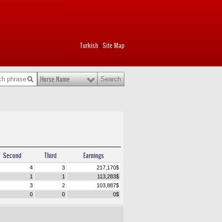
Turkish
Site Map
|
Horse Name
Second
Third
Earnings
4
3
217,170
$
1
1
113,283
$
3
2
103,887
$
0
0
0
$