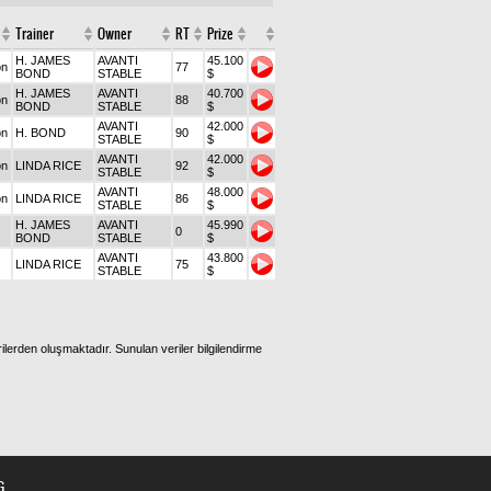
Trainer
Owner
RT
Prize
H. JAMES
AVANTI
45.100
on
77
BOND
STABLE
$
H. JAMES
AVANTI
40.700
on
88
BOND
STABLE
$
AVANTI
42.000
on
H. BOND
90
STABLE
$
AVANTI
42.000
on
LINDA RICE
92
STABLE
$
AVANTI
48.000
on
LINDA RICE
86
STABLE
$
H. JAMES
AVANTI
45.990
0
BOND
STABLE
$
AVANTI
43.800
LINDA RICE
75
STABLE
$
ilerden oluşmaktadır. Sunulan veriler bilgilendirme
G