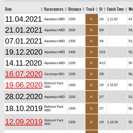
Date
Racecources
Distance
Track
St
Finish Time
We
11.04.2021
Aqueduct ABD
1200
K:
1/6
1.11.62
54
21.01.2021
Aqueduct ABD
1600
K:
5/8
54
07.01.2021
Aqueduct ABD
1300
K:
3/6
53
19.12.2020
Aqueduct ABD
1400
K:
2/12
55
14.11.2020
Aqueduct ABD
1200
K:
4/12
56
16.07.2020
Saratoga ABD
1200
K:
2/8
56
19.06.2020
Belmont Park
1300
K:
1/9
1.15.87
55
ABD
28.02.2020
Aqueduct ABD
1200
K:
2/7
53
18.10.2019
Belmont Park
1300
K:
2/7
56
ABD
12.09.2019
Belmont Park
1300
K:
1/9
1.16.26
55
ABD