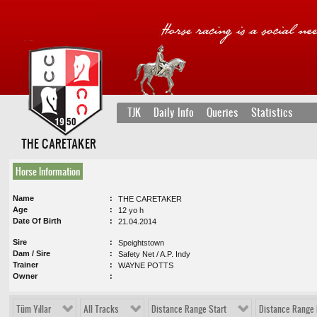
TJK
Daily Info
Queries
Statistics
THE CARETAKER
Horse Information
Name
THE CARETAKER
Age
12 yo h
Date Of Birth
21.04.2014
Sire
Speightstown
Dam / Sire
Safety Net / A.P. Indy
Trainer
WAYNE POTTS
Owner
Tüm Yıllar
All Tracks
Distance Range Start
Distance Range 