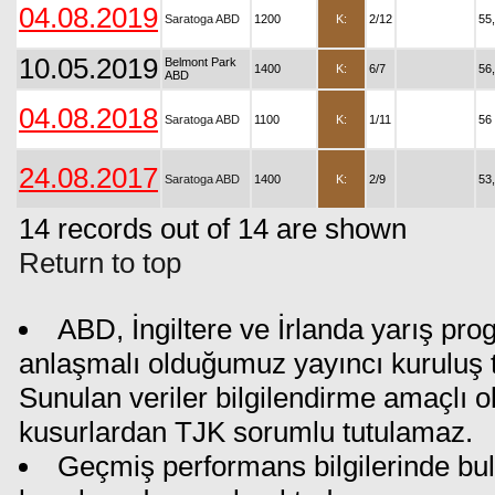
04.08.2019
Saratoga ABD
1200
K:
2/12
55
10.05.2019
Belmont Park
1400
K:
6/7
56
ABD
04.08.2018
Saratoga ABD
1100
K:
1/11
56
24.08.2017
Saratoga ABD
1400
K:
2/9
53
14 records out of 14 are shown
Return to top
ABD, İngiltere ve İrlanda yarış pro
anlaşmalı olduğumuz yayıncı kuruluş ta
Sunulan veriler bilgilendirme amaçlı o
kusurlardan TJK sorumlu tutulamaz.
Geçmiş performans bilgilerinde bul