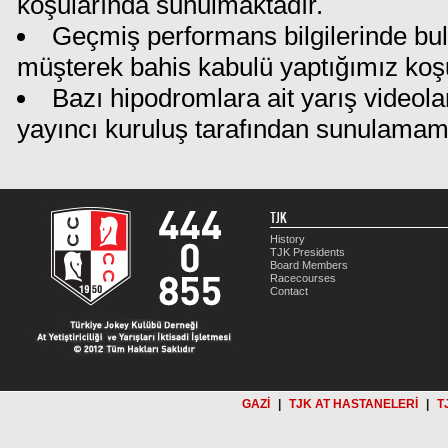
koşularında sunulmaktadır.
Geçmiş performans bilgilerinde bu
müşterek bahis kabulü yaptığımız koş
Bazı hipodromlara ait yarış videola
yayıncı kuruluş tarafından sunulamam
TJK
History
TJK Presidents
Board Members
Racecourses
Contact
GAZİ
|
TJK AT HASTANELERİ
|
T