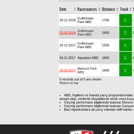
Date
Racecources
Distance
Track
Gulfstream
29.12.2018
1700
Ç:
Park ABD
Gulfstream
03.02.2018
1600
Ç:
Park ABD
Gulfstream
24.12.2017
1500
Ç:
Park ABD
04.11.2017
Aqueduct ABD
1600
Ç:
Belmont Park
29.10.2017
1600
Ç:
ABD
5 records out of 5 are shown
Return to top
ABD, İngiltere ve İrlanda yarış programlarındaki 
amaçlı olup, verilerde oluşabilecek eksik veya kus
Geçmiş performans bilgilerinde bulunan Derece b
Geçmiş performans bilgilerinde bulunan Ganyan 
Bazı hipodromlara ait yarış videoları telif hakl