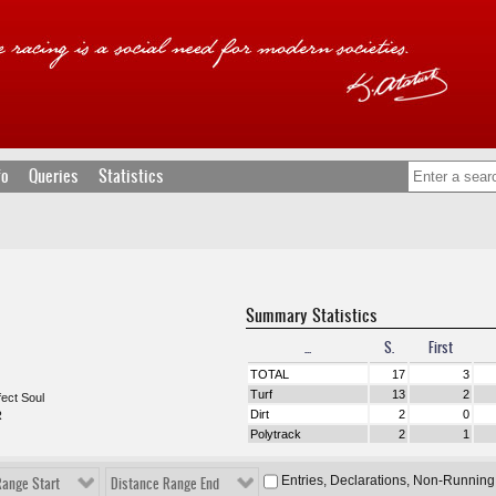
fo
Queries
Statistics
Summary Statistics
...
S.
First
TOTAL
17
3
Turf
13
2
fect Soul
Dirt
2
0
R
Polytrack
2
1
Entries, Declarations, Non-Running
Range Start
Distance Range End