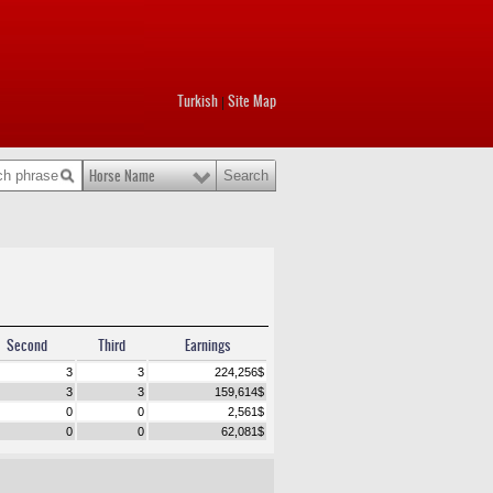
Turkish
Site Map
|
Horse Name
Second
Third
Earnings
3
3
224,256
$
3
3
159,614
$
0
0
2,561
$
0
0
62,081
$