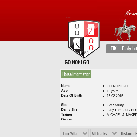
TJK
Daily In
GO NONI GO
Horse Information
Name
GO NONI GO
Age
11 yo m
Date Of Birth
15.02.2015
Sire
Get Stormy
Dam / Sire
Lady Larkspur / Per
Trainer
MICHAEL J. MAKE
Owner
Tüm Yıllar
All Tracks
Distance 