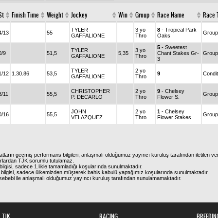
St
Finish Time
Weight
Jockey
Win
Group
Race Name
Race T
TYLER
3 yo
8
- Tropical Park
4/13
55
Group
GAFFALIONE
Thro
Oaks
5
- Sweetest
TYLER
3 yo
0/9
51,5
5,35
Chant Stakes Gr-
Group
GAFFALIONE
Thro
3
TYLER
2 yo
1/12
1.30.86
53,5
9
Condit
GAFFALIONE
Thro
CHRISTOPHER
2 yo
9
- Chelsey
8/11
55,5
Group
P. DECARLO
Thro
Flower S.
JOHN
2 yo
1
- Chelsey
0/16
55,5
Group
VELAZQUEZ
Thro
Flower Stakes
atların geçmiş performans bilgileri, anlaşmalı olduğumuz yayıncı kuruluş tarafından iletilen ver
urlardan TJK sorumlu tutulamaz.
ilgisi, sadece 1.likle tamamladığı koşularında sunulmaktadır.
bilgisi, sadece ülkemizden müşterek bahis kabulü yaptığımız koşularında sunulmaktadır.
arı sebebi ile anlaşmalı olduğumuz yayıncı kuruluş tarafından sunulamamaktadır.
TJK
RACING
BREEDIN