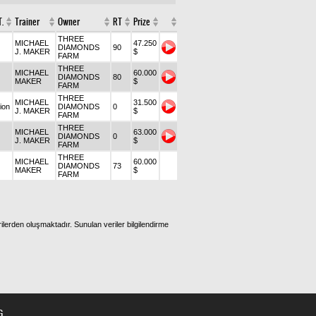
.
Trainer
Owner
RT
Prize
THREE
MICHAEL
47.250
DIAMONDS
90
J. MAKER
$
FARM
THREE
MICHAEL
60.000
DIAMONDS
80
MAKER
$
FARM
THREE
MICHAEL
31.500
ion
DIAMONDS
0
J. MAKER
$
FARM
THREE
MICHAEL
63.000
DIAMONDS
0
J. MAKER
$
FARM
THREE
MICHAEL
60.000
DIAMONDS
73
MAKER
$
FARM
ilerden oluşmaktadır. Sunulan veriler bilgilendirme
G