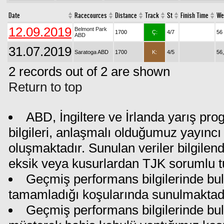
Date
Racecources
Distance
Track
St
Finish Time
We
12.09.2019
Belmont Park
1700
Ç:
4/7
56
ABD
31.07.2019
Saratoga ABD
1700
K:
4/5
56
2 records out of 2 are shown
Return to top
ABD, İngiltere ve İrlanda yarış pr
bilgileri, anlaşmalı olduğumuz yayıncı 
oluşmaktadır. Sunulan veriler bilgilen
eksik veya kusurlardan TJK sorumlu t
Geçmiş performans bilgilerinde bul
tamamladığı koşularında sunulmaktadı
Geçmiş performans bilgilerinde bu