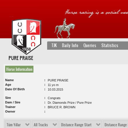
TJK
Daily Info
Queries
Statistics
PURE PRAISE
Horse Information
Name
PURE PRAISE
Age
11 yo m
Date Of Birth
10.03.2015
Sire
Congrats
Dam / Sire
Dr. Diamonds Prize / Pure Prize
Trainer
BRUCE R. BROWN
Owner
Tüm Yıllar
All Tracks
Distance Range Start
Distance Range 