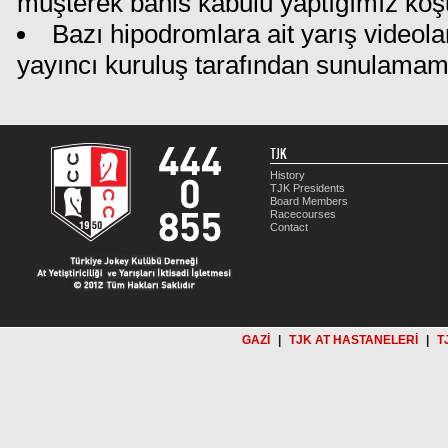
müşterek bahis kabulü yaptığımız koş
Bazı hipodromlara ait yarış videola
yayıncı kuruluş tarafından sunulamam
TJK
History
TJK Presidents
Board Members
Racecourses
Contact
GAZİ
|
TJK AT HASTANELERİ
|
T