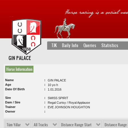
TJK
Daily Info
Queries
Statistics
GIN PALACE
Horse Information
Name
GIN PALACE
Age
10 yo h
Date Of Birth
1.01.2016
Sire
SWISS SPIRIT
Dam / Sire
Regal Curtsy / Royal Applause
Trainer
EVE JOHNSON HOUGHTON
Owner
Tüm Yıllar
All Tracks
Distance Range Start
Distance Range 