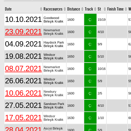
Date
Racecources
Distance
Track
St
Finish Time
W
10.10.2021
Goodwood
1600
Ç:
15/19
5
Birleşik Krallık
23.09.2021
Newmarket
1600
Ç:
4/10
5
Birleşik Krallık
04.09.2021
Haydock Park
1650
Ç:
9/9
6
Birleşik Krallık
19.08.2021
Windsor
1650
Ç:
5/10
5
Birleşik Krallık
08.07.2021
Newmarket
1600
Ç:
10/16
5
Birleşik Krallık
26.06.2021
Windsor
1650
Ç:
5/9
5
Birleşik Krallık
10.06.2021
Newbury
1600
Ç:
2/5
5
Birleşik Krallık
27.05.2021
Sandown Park
1600
Ç:
4/10
5
Birleşik Krallık
17.05.2021
Windsor
1630
Ç:
1/10
6
Birleşik Krallık
28.04.2021
Ascot Birleşik
1600
Ç:
5/9
5