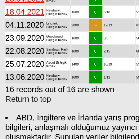
Krallık
18.04.2021
Newbury
1600
Ç:
8/18
5
Birleşik Krallık
04.11.2020
Lingfield
2000
S:
12/13
6
Birleşik Krallık
23.09.2020
Goodwood
1600
Ç:
3/5
5
Birleşik Krallık
22.08.2020
Sandown Park
1600
Ç:
2/15
6
Birleşik Krallık
25.07.2020
Ascot Birleşik
1400
Ç:
10/19
5
Krallık
13.06.2020
Newbury
1600
Ç:
1/12
5
Birleşik Krallık
16 records out of 16 are shown
Return to top
ABD, İngiltere ve İrlanda yarış pr
bilgileri, anlaşmalı olduğumuz yayıncı 
oluşmaktadır. Sunulan veriler bilgilen