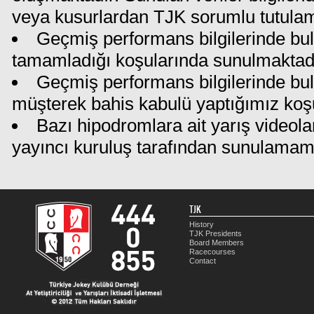
veya kusurlardan TJK sorumlu tutula
Geçmiş performans bilgilerinde bul
tamamladığı koşularında sunulmaktadı
Geçmiş performans bilgilerinde bu
müşterek bahis kabulü yaptığımız koş
Bazı hipodromlara ait yarış videola
yayıncı kuruluş tarafından sunulamam
TJK
History
TJK Presidents
Board Members
Racecourses
Contact