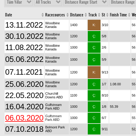
Tüm Yıllar
All Tracks
Distance Range Start
Distance Range 
Date
Racecources
Distance
Track
St
Finish Time
We
13.11.2022
Woodbine
1400
K:
3/10
56
Kanada
30.10.2022
Woodbine
1200
Ç:
5/8
56
Kanada
11.08.2022
Woodbine
1000
Ç:
2/6
56
Kanada
05.06.2022
Woodbine
1000
Ç:
5/9
56
Kanada
07.11.2021
Woodbine
1200
K:
9/13
56
Kanada
25.06.2020
Woodbine
1200
Ç:
1/7
1.08.00
55
Kanada
22.05.2020
Churchill
1100
Ç:
8/10
56
Downs ABD
16.04.2020
Gulfstream
1000
Ç:
1/8
55.39
56
Park ABD
06.03.2020
Gulfstream
1000
Ç:
6/7
55
Park ABD
07.10.2018
Belmont Park
1200
Ç:
9/11
52
ABD