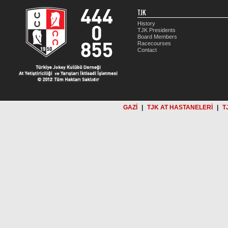
TJK
History
TJK Presidents
Board Members
Racecourses
Contact
GAZİ
|
TJK AT HASTANELERİ
|
T