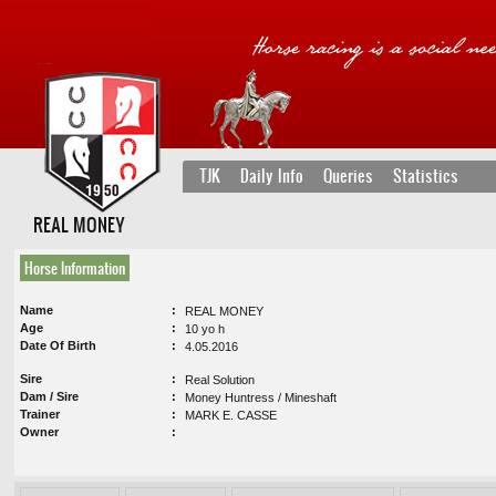
TJK
Daily Info
Queries
Statistics
REAL MONEY
Horse Information
Name
REAL MONEY
Age
10 yo h
Date Of Birth
4.05.2016
Sire
Real Solution
Dam / Sire
Money Huntress / Mineshaft
Trainer
MARK E. CASSE
Owner