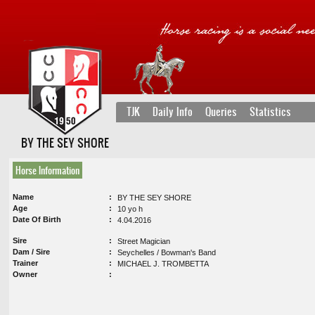
TJK
Daily Info
Queries
Statistics
BY THE SEY SHORE
Horse Information
Name
BY THE SEY SHORE
Age
10 yo h
Date Of Birth
4.04.2016
Sire
Street Magician
Dam / Sire
Seychelles / Bowman's Band
Trainer
MICHAEL J. TROMBETTA
Owner