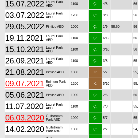
15.07.2022
Laurel Park
1100
Ç:
4/8
56
ABD
03.07.2022
Laurel Park
1200
Ç:
3/8
56
ABD
29.05.2022
Pimlico ABD
1000
Ç:
1/9
58.60
56
19.11.2021
Laurel Park
1100
Ç:
6/12
56
ABD
15.10.2021
Laurel Park
1100
Ç:
3/10
56
ABD
26.09.2021
Laurel Park
1100
Ç:
3/8
55
ABD
21.08.2021
Pimlico ABD
1000
K:
5/7
55
09.07.2021
Belmont Park
1200
K:
5/10
55
ABD
05.06.2021
Pimlico ABD
1000
Ç:
2/6
56
11.07.2020
Laurel Park
1100
Ç:
7/8
55
ABD
06.03.2020
Gulfstream
1000
Ç:
5/7
55
Park ABD
14.02.2020
Gulfstream
1000
Ç:
2/7
54
Park ABD