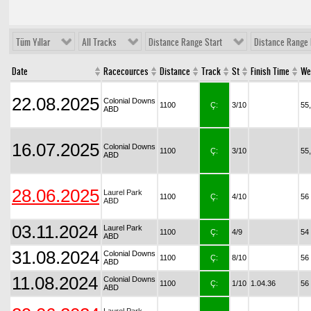
Tüm Yıllar
All Tracks
Distance Range Start
Distance Range 
Date
Racecources
Distance
Track
St
Finish Time
We
22.08.2025
Colonial Downs
1100
Ç:
3/10
55
ABD
16.07.2025
Colonial Downs
1100
Ç:
3/10
55
ABD
28.06.2025
Laurel Park
1100
Ç:
4/10
56
ABD
03.11.2024
Laurel Park
1100
Ç:
4/9
54
ABD
31.08.2024
Colonial Downs
1100
Ç:
8/10
56
ABD
11.08.2024
Colonial Downs
1100
Ç:
1/10
1.04.36
56
ABD