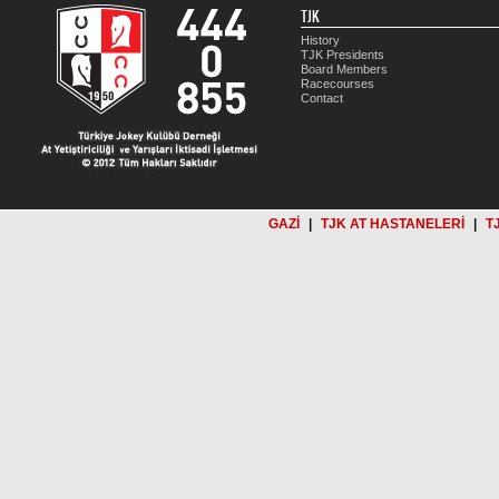
TJK
History
TJK Presidents
Board Members
Racecourses
Contact
GAZİ
|
TJK AT HASTANELERİ
|
T