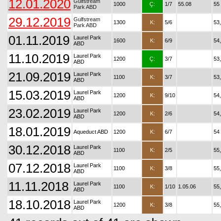
12.01.2020
Gulfstream
1000
Ç:
1/7
55.08
55
Park ABD
29.12.2019
Gulfstream
1300
K:
5/6
53
Park ABD
01.11.2019
Laurel Park
1600
K:
6/9
54
ABD
11.10.2019
Laurel Park
1200
Ç:
3/7
53
ABD
21.09.2019
Laurel Park
1100
K:
3/7
53
ABD
15.03.2019
Laurel Park
1200
K:
9/10
54
ABD
23.02.2019
Laurel Park
1200
K:
2/6
54
ABD
18.01.2019
Aqueduct ABD
1200
K:
6/7
54
30.12.2018
Laurel Park
1100
K:
2/5
55
ABD
07.12.2018
Laurel Park
1100
K:
3/8
55
ABD
11.11.2018
Laurel Park
1100
K:
1/10
1.05.06
55
ABD
18.10.2018
Laurel Park
1200
K:
3/8
55
ABD