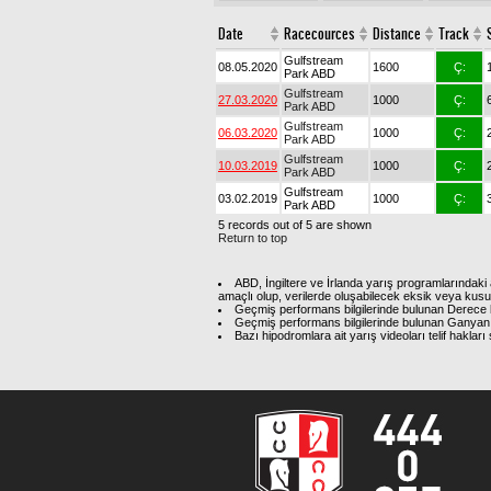
Date
Racecources
Distance
Track
Gulfstream
08.05.2020
1600
Ç:
Park ABD
Gulfstream
27.03.2020
1000
Ç:
Park ABD
Gulfstream
06.03.2020
1000
Ç:
Park ABD
Gulfstream
10.03.2019
1000
Ç:
Park ABD
Gulfstream
03.02.2019
1000
Ç:
Park ABD
5 records out of 5 are shown
Return to top
ABD, İngiltere ve İrlanda yarış programlarındaki 
amaçlı olup, verilerde oluşabilecek eksik veya kus
Geçmiş performans bilgilerinde bulunan Derece b
Geçmiş performans bilgilerinde bulunan Ganyan 
Bazı hipodromlara ait yarış videoları telif hakl