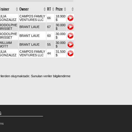
Trainer
Owner
RT
Prize
LILIA
CAMPOS FAMILY
18.900
66
GONZALEZ
VENTURES LLC
$
RODOLPHE
30.000
BRANT LAUE
67
BRISSET
$
RODOLPHE
30.000
BRANT LAUE
60
BRISSET
$
WILLIAM
30.000
BRANT LAUE
55
MOTT
$
LILIA
CAMPOS FAMILY
31.500
44
GONZALEZ
VENTURES LLC
$
ilerden oluşmaktadır. Sunulan veriler bilgilendirme
G
rms