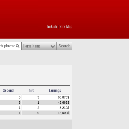
Turkish
Site Map
|
Horse Name
Second
Third
Earnings
5
3
63,875
$
3
1
42,665
$
1
2
8,210
$
1
0
13,000
$