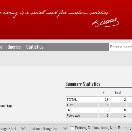
fo
Queries
Statistics
Summary Statistics
...
S.
First
TOTAL
15
2
Turf
8
1
asant Tap
Dirt
5
0
Polytrack
2
1
Entries, Declarations, Non-Running
Range Start
Distance Range End