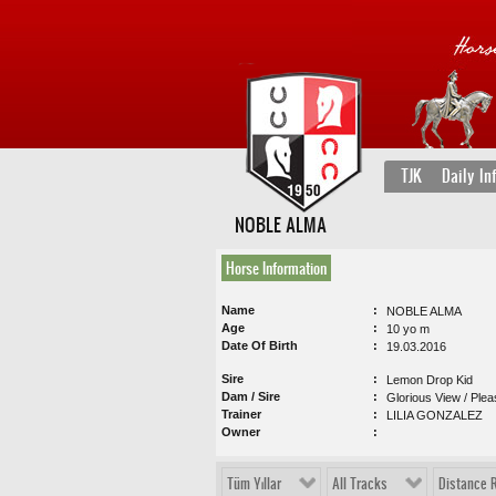
TJK
Daily In
NOBLE ALMA
Horse Information
Name
NOBLE ALMA
Age
10 yo m
Date Of Birth
19.03.2016
Sire
Lemon Drop Kid
Dam / Sire
Glorious View / Ple
Trainer
LILIA GONZALEZ
Owner
Tüm Yıllar
All Tracks
Distance 