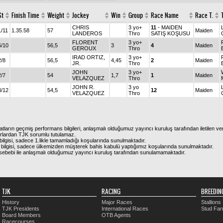
St
Finish Time
Weight
Jockey
Win
Group
Race Name
Race T.
CHRIS
3 yo+
11
- MAIDEN
1/11
1.35.58
57
Maiden
LANDEROS
Thro
SATIŞ KOŞUSU
FLORENT
3 yo+
6/10
56,5
3
4
Maiden
GEROUX
Thro
IRAD ORTIZ,
3 yo+
2/8
56,5
4,45
2
Maiden
JR.
Thro
JOHN
3 yo+
2/7
54
1,7
1
Maiden
VELAZQUEZ
Thro
JOHN R.
3 yo
3/12
54,5
12
Maiden
VELAZQUEZ
Thro
atların geçmiş performans bilgileri, anlaşmalı olduğumuz yayıncı kuruluş tarafından iletilen ver
urlardan TJK sorumlu tutulamaz.
ilgisi, sadece 1.likle tamamladığı koşularında sunulmaktadır.
bilgisi, sadece ülkemizden müşterek bahis kabulü yaptığımız koşularında sunulmaktadır.
arı sebebi ile anlaşmalı olduğumuz yayıncı kuruluş tarafından sunulamamaktadır.
TJK
RACING
BREEDIN
History
Major Races
Stallions
TJK Presidents
International Races
Stud Fa
Board Members
OTB Agents
Racecourses