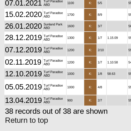
07.01.2021
Turf Paradise
1100
K:
5/5
5
ABD
15.02.2020
Turf Paradise
1700
K:
8/9
5
ABD
26.01.2020
Sunland Park
1600
K:
3/7
5
ABD
28.12.2019
Turf Paradise
1300
K:
1/7
1.15.09
5
ABD
07.12.2019
Turf Paradise
1200
K:
2/10
5
ABD
02.11.2019
Turf Paradise
1200
K:
1/7
1.10.58
5
ABD
12.10.2019
Turf Paradise
1000
K:
1/8
58.63
5
ABD
05.05.2019
Turf Paradise
1000
K:
4/8
5
ABD
13.04.2019
Turf Paradise
900
K:
2/7
5
ABD
38 records out of 38 are shown
Return to top