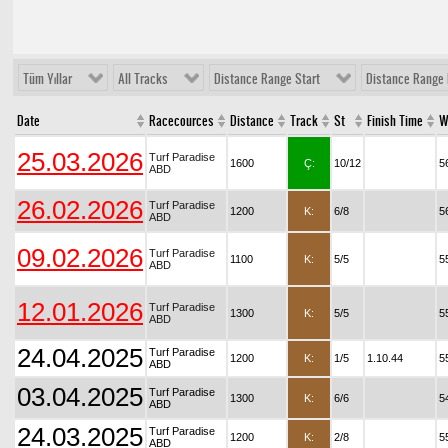
Tüm Yıllar
All Tracks
Distance Range Start
Distance Range 
Date
Racecources
Distance
Track
St
Finish Time
W
25.03.2026
Turf Paradise
1600
Ç:
10/12
5
ABD
26.02.2026
Turf Paradise
1200
K:
6/8
5
ABD
09.02.2026
Turf Paradise
1100
K:
5/5
5
ABD
12.01.2026
Turf Paradise
1300
K:
5/5
5
ABD
24.04.2025
Turf Paradise
1200
K:
1/5
1.10.44
5
ABD
03.04.2025
Turf Paradise
1300
K:
6/6
5
ABD
24.03.2025
Turf Paradise
1200
K:
2/8
5
ABD