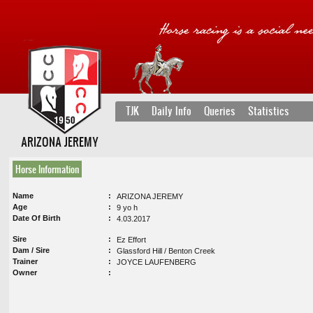
TJK
Daily Info
Queries
Statistics
ARIZONA JEREMY
Horse Information
Name
ARIZONA JEREMY
Age
9 yo h
Date Of Birth
4.03.2017
Sire
Ez Effort
Dam / Sire
Glassford Hill / Benton Creek
Trainer
JOYCE LAUFENBERG
Owner