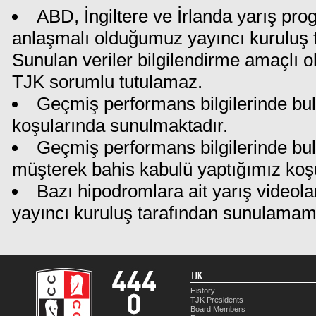
ABD, İngiltere ve İrlanda yarış pro
anlaşmalı olduğumuz yayıncı kuruluş ta
Sunulan veriler bilgilendirme amaçlı o
TJK sorumlu tutulamaz.
Geçmiş performans bilgilerinde bul
koşularında sunulmaktadır.
Geçmiş performans bilgilerinde bu
müşterek bahis kabulü yaptığımız koş
Bazı hipodromlara ait yarış videola
yayıncı kuruluş tarafından sunulamam
TJK
History
TJK Presidents
Board Members