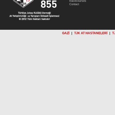
Racecourses
Contact
GAZİ
|
TJK AT HASTANELERİ
|
T