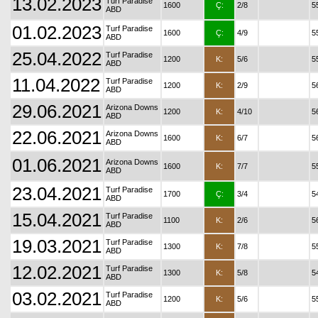
13.02.2023
Turf Paradise
1600
Ç:
2/8
5
ABD
01.02.2023
Turf Paradise
1600
Ç:
4/9
5
ABD
25.04.2022
Turf Paradise
1200
K:
5/6
5
ABD
11.04.2022
Turf Paradise
1200
K:
2/9
5
ABD
29.06.2021
Arizona Downs
1200
K:
4/10
5
ABD
22.06.2021
Arizona Downs
1600
K:
6/7
5
ABD
01.06.2021
Arizona Downs
1600
K:
7/7
5
ABD
23.04.2021
Turf Paradise
1700
Ç:
3/4
5
ABD
15.04.2021
Turf Paradise
1100
K:
2/6
5
ABD
19.03.2021
Turf Paradise
1300
K:
7/8
5
ABD
12.02.2021
Turf Paradise
1300
K:
5/8
5
ABD
03.02.2021
Turf Paradise
1200
K:
5/6
5
ABD