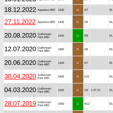
18.12.2022
Aqueduct ABD
1600
K:
3/7
55
27.11.2022
Aqueduct ABD
1400
K:
3/9
54
20.08.2020
Gulfstream
1600
Ç:
9/9
51
Park ABD
12.07.2020
Gulfstream
1600
K:
4/6
53
Park ABD
20.06.2020
Gulfstream
1400
K:
5/7
55
Park ABD
30.04.2020
Gulfstream
1600
K:
2/11
53
Park ABD
04.03.2020
Gulfstream
1600
K:
1/6
1.37.25
54
Park ABD
28.07.2019
Gulfstream
1500
Ç:
4/12
53
Park ABD