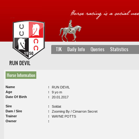
TJK
Daily Info
Queries
Statistics
RUN DEVIL
Horse Information
Name
RUN DEVIL
Age
9 yo m
Date Of Birth
20.01.2017
Sire
Soldat
Dam / Sire
Zooming By / Cimarron Secret
Trainer
WAYNE POTTS
Owner