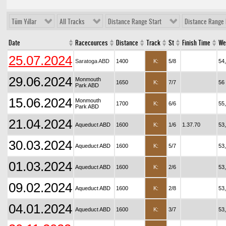
Tüm Yıllar
All Tracks
Distance Range Start
Distance Range 
Date
Racecources
Distance
Track
St
Finish Time
We
25.07.2024
Saratoga ABD
1400
K:
5/8
54
29.06.2024
Monmouth
1650
K:
7/7
56
Park ABD
15.06.2024
Monmouth
1700
K:
6/6
55
Park ABD
21.04.2024
Aqueduct ABD
1600
K:
1/6
1.37.70
53
30.03.2024
Aqueduct ABD
1600
K:
5/7
53
01.03.2024
Aqueduct ABD
1600
K:
2/6
53
09.02.2024
Aqueduct ABD
1600
K:
2/8
53
04.01.2024
Aqueduct ABD
1600
K:
3/7
53