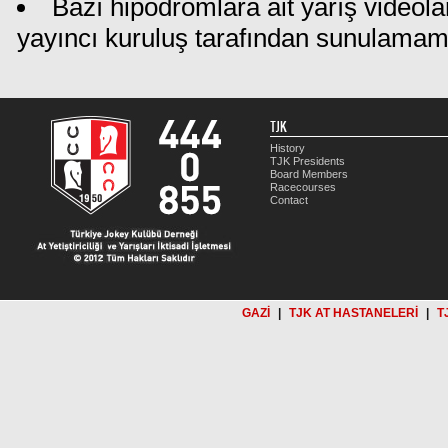
Bazı hipodromlara ait yarış videola
yayıncı kuruluş tarafından sunulamam
TJK
History
TJK Presidents
Board Members
Racecourses
Contact
GAZİ
|
TJK AT HASTANELERİ
|
T