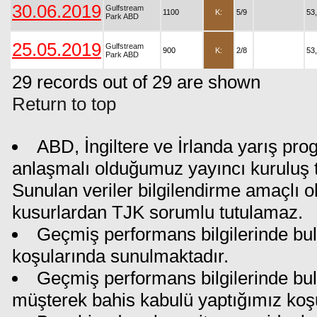
30.06.2019
Gulfstream
1100
K:
5/9
53
Park ABD
25.05.2019
Gulfstream
900
K:
2/8
53
Park ABD
29 records out of 29 are shown
Return to top
ABD, İngiltere ve İrlanda yarış pro
anlaşmalı olduğumuz yayıncı kuruluş ta
Sunulan veriler bilgilendirme amaçlı o
kusurlardan TJK sorumlu tutulamaz.
Geçmiş performans bilgilerinde bul
koşularında sunulmaktadır.
Geçmiş performans bilgilerinde bu
müşterek bahis kabulü yaptığımız koş