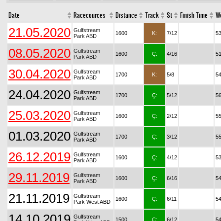
Date
Racecources
Distance
Track
St
Finish Time
W
21.05.2020
Gulfstream
1600
K:
7/12
53
Park ABD
08.05.2020
Gulfstream
1600
Ç:
4/16
5
Park ABD
30.04.2020
Gulfstream
1700
K:
5/8
5
Park ABD
24.04.2020
Gulfstream
1700
Ç:
5/12
5
Park ABD
25.03.2020
Gulfstream
1600
Ç:
2/12
55
Park ABD
01.03.2020
Gulfstream
1700
Ç:
3/12
55
Park ABD
26.12.2019
Gulfstream
1600
Ç:
4/12
53
Park ABD
29.11.2019
Gulfstream
1600
Ç:
6/16
54
Park ABD
21.11.2019
Gulfstream
1600
Ç:
6/11
5
Park West ABD
14.10.2019
Gulfstream
1500
Ç:
6/12
5