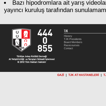
Bazı hipodromlara ait yarış videola
yayıncı kuruluş tarafından sunulamam
TJK
History
TJK Presidents
Board Members
Racecourses
Contact
GAZİ
|
TJK AT HASTANELERİ
|
T