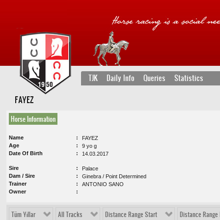
TJK
Daily Info
Queries
Statistics
FAYEZ
Horse Information
Name
FAYEZ
Age
9 yo g
Date Of Birth
14.03.2017
Sire
Palace
Dam / Sire
Ginebra / Point Determined
Trainer
ANTONIO SANO
Owner
Tüm Yıllar
All Tracks
Distance Range Start
Distance Range 