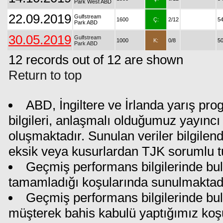
Park West ABD
22.09.2019
Gulfstream
1600
Ç:
2/12
5
Park ABD
30.05.2019
Gulfstream
1000
K:
0/8
50
Park ABD
12 records out of 12 are shown
Return to top
ABD, İngiltere ve İrlanda yarış pr
bilgileri, anlaşmalı olduğumuz yayıncı 
oluşmaktadır. Sunulan veriler bilgilen
eksik veya kusurlardan TJK sorumlu t
Geçmiş performans bilgilerinde bul
tamamladığı koşularında sunulmaktadı
Geçmiş performans bilgilerinde bu
müşterek bahis kabulü yaptığımız koş