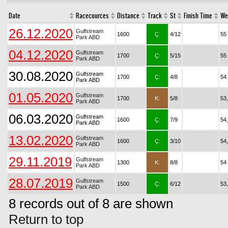
Date
Racecources
Distance
Track
St
Finish Time
We
26.12.2020
Gulfstream
1600
Ç:
4/12
55
Park ABD
04.12.2020
Gulfstream
1700
Ç:
5/15
55
Park ABD
30.08.2020
Gulfstream
1700
Ç:
4/8
54
Park ABD
01.05.2020
Gulfstream
1700
K:
5/8
53
Park ABD
06.03.2020
Gulfstream
1600
Ç:
7/9
54
Park ABD
13.02.2020
Gulfstream
1600
Ç:
3/10
54
Park ABD
29.11.2019
Gulfstream
1300
K:
8/8
54
Park ABD
28.07.2019
Gulfstream
1500
Ç:
6/12
53
Park ABD
8 records out of 8 are shown
Return to top