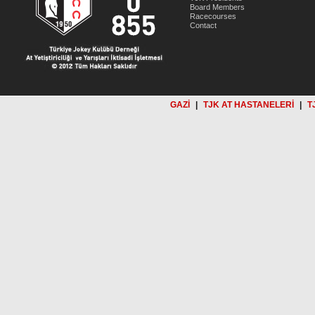
Board Members
Racecourses
Contact
GAZİ
|
TJK AT HASTANELERİ
|
T