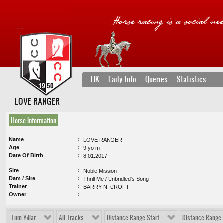
TJK
Daily Info
Queries
Statistics
LOVE RANGER
Horse Information
Name
LOVE RANGER
Age
9 yo m
Date Of Birth
8.01.2017
Sire
Noble Mission
Dam / Sire
Thrill Me / Unbridled's Song
Trainer
BARRY N. CROFT
Owner
Tüm Yıllar
All Tracks
Distance Range Start
Distance Range 