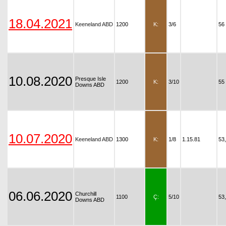
18.04.2021
Keeneland ABD
1200
K:
3/6
56
10.08.2020
Presque Isle
1200
K:
3/10
55
Downs ABD
10.07.2020
Keeneland ABD
1300
K:
1/8
1.15.81
53
06.06.2020
Churchill
1100
Ç:
5/10
53
Downs ABD