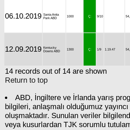
06.10.2019
Santa Anita
1000
Ç:
9/10
54
Park ABD
12.09.2019
Kentucky
1300
Ç:
1/9
1.19.47
54
Downs ABD
14 records out of 14 are shown
Return to top
ABD, İngiltere ve İrlanda yarış pr
bilgileri, anlaşmalı olduğumuz yayıncı 
oluşmaktadır. Sunulan veriler bilgilen
veya kusurlardan TJK sorumlu tutula