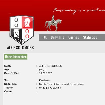
TJK
Daily Info
Queries
Statistics
ALFIE SOLOMONS
Horse Information
Name
ALFIE SOLOMONS
Age
9 yo h
Date Of Birth
24.02.2017
Sire
Kantharos
Dam / Sire
Meets Expectations / Valid Expectations
Trainer
WESLEY A. WARD
Owner