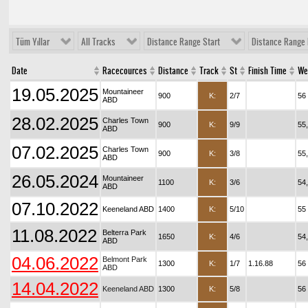
Tüm Yıllar
All Tracks
Distance Range Start
Distance Range 
Date
Racecources
Distance
Track
St
Finish Time
We
19.05.2025
Mountaineer
900
K:
2/7
56
ABD
28.02.2025
Charles Town
900
K:
9/9
55
ABD
07.02.2025
Charles Town
900
K:
3/8
55
ABD
26.05.2024
Mountaineer
1100
K:
3/6
54
ABD
07.10.2022
Keeneland ABD
1400
K:
5/10
55
11.08.2022
Belterra Park
1650
K:
4/6
54
ABD
04.06.2022
Belmont Park
1300
K:
1/7
1.16.88
56
ABD
14.04.2022
Keeneland ABD
1300
K:
5/8
56