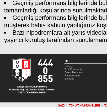
Geçmiş performans bilgilerinde bul
tamamladığı koşularında sunulmaktadı
Geçmiş performans bilgilerinde bu
müşterek bahis kabulü yaptığımız koş
Bazı hipodromlara ait yarış videola
yayıncı kuruluş tarafından sunulamam
TJK
History
TJK Presidents
Board Members
Racecourses
Contact
GAZİ
|
TJK AT HASTANELERİ
|
T