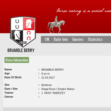
TJK
Daily Info
Queries
Statistics
BRAMBLE BERRY
Horse Information
Name
BRAMBLE BERRY
Age
9 yo m
Date Of Birth
21.03.2017
Sire
Brethren
Dam / Sire
Regal Rose / Empire Maker
Trainer
J. KENT SWEEZEY
Owner