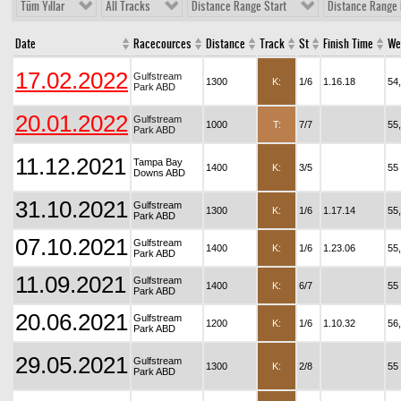
Tüm Yıllar
All Tracks
Distance Range Start
Distance Range 
Date
Racecources
Distance
Track
St
Finish Time
We
17.02.2022
Gulfstream
1300
K:
1/6
1.16.18
54
Park ABD
20.01.2022
Gulfstream
1000
T:
7/7
55
Park ABD
11.12.2021
Tampa Bay
1400
K:
3/5
55
Downs ABD
31.10.2021
Gulfstream
1300
K:
1/6
1.17.14
55
Park ABD
07.10.2021
Gulfstream
1400
K:
1/6
1.23.06
55
Park ABD
11.09.2021
Gulfstream
1400
K:
6/7
55
Park ABD
20.06.2021
Gulfstream
1200
K:
1/6
1.10.32
56
Park ABD
29.05.2021
Gulfstream
1300
K:
2/8
55
Park ABD