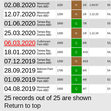
02.08.2020
Monmouth
1100
K:
1/5
1.04.57
56
Park ABD
12.07.2020
Monmouth
1200
K:
1/6
1.12.23
54
Park ABD
01.06.2020
Tampa Bay
1600
Ç:
7/8
53
Downs ABD
25.03.2020
Tampa Bay
1200
K:
1/8
1.12.24
54
Downs ABD
06.03.2020
Gulfstream
1000
Ç:
5/8
53
Park ABD
18.01.2020
Tampa Bay
1000
Ç:
4/10
54
Downs ABD
07.12.2019
Tampa Bay
1200
K:
4/10
54
Downs ABD
28.09.2019
Belmont Park
1700
Ç:
6/9
54
ABD
01.09.2019
Monmouth
1600
Ç:
4/9
52
Park ABD
04.08.2019
Monmouth
1000
Ç:
4/7
53
Park ABD
25 records out of 25 are shown
Return to top