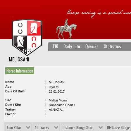
TJK
Daily Info
Queries
Statistics
MELISSANI
Horse Information
Name
MELISSANI
Age
9 yo m
Date Of Birth
22.01.2017
Sire
Malibu Moon
Dam / Sire
Ransomed Heart /
Trainer
ALNAZ ALI
Owner
Tüm Yıllar
All Tracks
Distance Range Start
Distance Range 