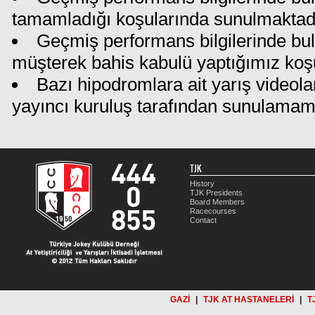
tamamladığı koşularında sunulmaktadı
Geçmiş performans bilgilerinde bu
müşterek bahis kabulü yaptığımız koş
Bazı hipodromlara ait yarış videola
yayıncı kuruluş tarafından sunulamam
TJK
History
TJK Presidents
Board Members
Racecourses
Contact
GAZİ
|
TJK AT HASTANELERİ
|
T