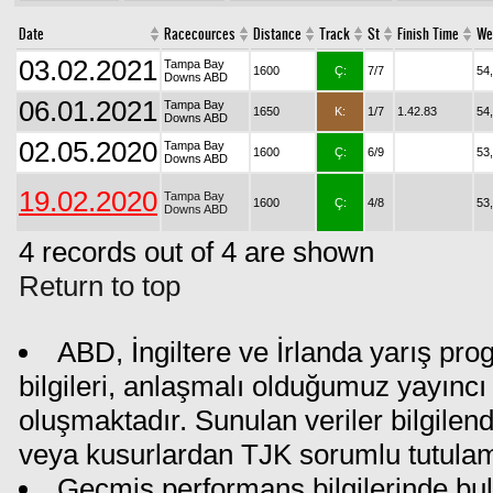
Date
Racecources
Distance
Track
St
Finish Time
We
03.02.2021
Tampa Bay
1600
Ç:
7/7
54
Downs ABD
06.01.2021
Tampa Bay
1650
K:
1/7
1.42.83
54
Downs ABD
02.05.2020
Tampa Bay
1600
Ç:
6/9
53
Downs ABD
19.02.2020
Tampa Bay
1600
Ç:
4/8
53
Downs ABD
4 records out of 4 are shown
Return to top
ABD, İngiltere ve İrlanda yarış pr
bilgileri, anlaşmalı olduğumuz yayıncı 
oluşmaktadır. Sunulan veriler bilgilen
veya kusurlardan TJK sorumlu tutula
Geçmiş performans bilgilerinde bul