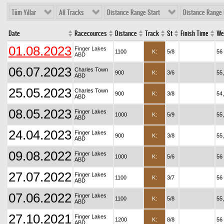
Tüm Yıllar
All Tracks
Distance Range Start
Distance Range 
Date
Racecources
Distance
Track
St
Finish Time
We
01.08.2023
Finger Lakes
1100
K:
5/8
56
ABD
06.07.2023
Charles Town
900
K:
3/6
55
ABD
25.05.2023
Charles Town
900
K:
3/8
54
ABD
08.05.2023
Finger Lakes
1000
K:
5/9
55
ABD
24.04.2023
Finger Lakes
900
K:
3/8
55
ABD
09.08.2022
Finger Lakes
1000
K:
5/6
56
ABD
27.07.2022
Finger Lakes
1100
K:
3/7
56
ABD
07.06.2022
Finger Lakes
1100
K:
5/8
55
ABD
27.10.2021
Finger Lakes
1200
K:
8/8
56
ABD