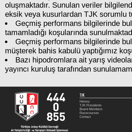
oluşmaktadır. Sunulan veriler bilgilen
eksik veya kusurlardan TJK sorumlu t
Geçmiş performans bilgilerinde bul
tamamladığı koşularında sunulmaktadı
Geçmiş performans bilgilerinde bu
müşterek bahis kabulü yaptığımız koş
Bazı hipodromlara ait yarış videola
yayıncı kuruluş tarafından sunulamam
TJK
History
TJK Presidents
Board Members
Racecourses
Contact