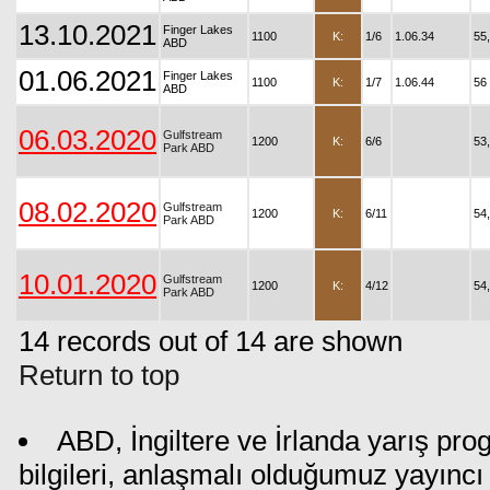
13.10.2021
Finger Lakes
1100
K:
1/6
1.06.34
55
ABD
01.06.2021
Finger Lakes
1100
K:
1/7
1.06.44
56
ABD
06.03.2020
Gulfstream
1200
K:
6/6
53
Park ABD
08.02.2020
Gulfstream
1200
K:
6/11
54
Park ABD
10.01.2020
Gulfstream
1200
K:
4/12
54
Park ABD
14 records out of 14 are shown
Return to top
ABD, İngiltere ve İrlanda yarış pr
bilgileri, anlaşmalı olduğumuz yayıncı 