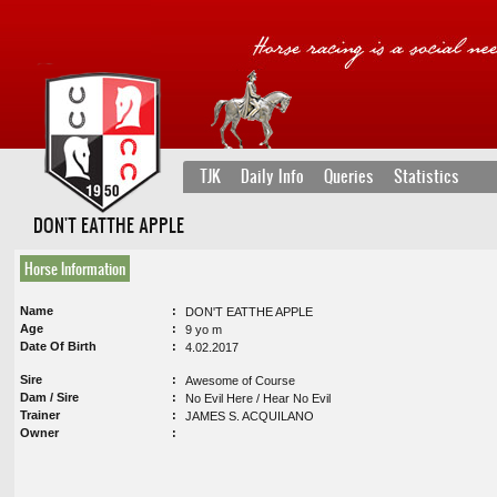
TJK
Daily Info
Queries
Statistics
DON'T EATTHE APPLE
Horse Information
Name
DON'T EATTHE APPLE
Age
9 yo m
Date Of Birth
4.02.2017
Sire
Awesome of Course
Dam / Sire
No Evil Here / Hear No Evil
Trainer
JAMES S. ACQUILANO
Owner