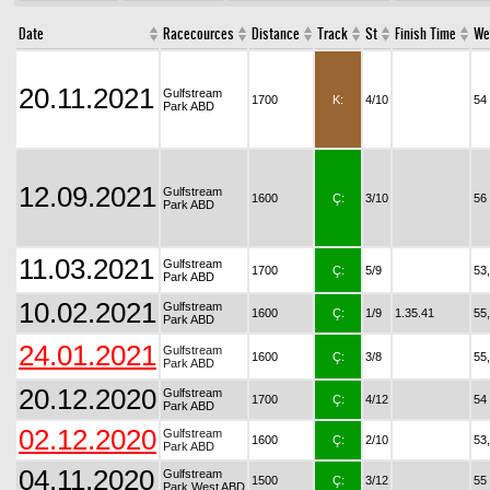
Date
Racecources
Distance
Track
St
Finish Time
We
20.11.2021
Gulfstream
1700
K:
4/10
54
Park ABD
12.09.2021
Gulfstream
1600
Ç:
3/10
56
Park ABD
11.03.2021
Gulfstream
1700
Ç:
5/9
53
Park ABD
10.02.2021
Gulfstream
1600
Ç:
1/9
1.35.41
55
Park ABD
24.01.2021
Gulfstream
1600
Ç:
3/8
55
Park ABD
20.12.2020
Gulfstream
1700
Ç:
4/12
54
Park ABD
02.12.2020
Gulfstream
1600
Ç:
2/10
53
Park ABD
04.11.2020
Gulfstream
1500
Ç:
3/12
55
Park West ABD