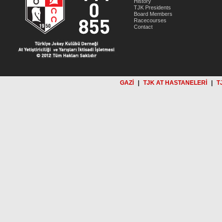
History
TJK Presidents
Board Members
Racecourses
Contact
GAZİ
|
TJK AT HASTANELERİ
|
T