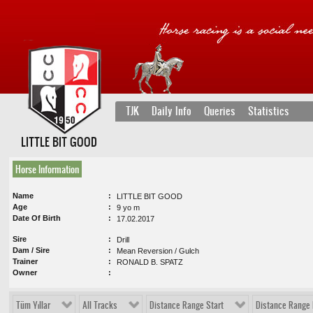
TJK
Daily Info
Queries
Statistics
LITTLE BIT GOOD
Horse Information
Name
LITTLE BIT GOOD
Age
9 yo m
Date Of Birth
17.02.2017
Sire
Drill
Dam / Sire
Mean Reversion / Gulch
Trainer
RONALD B. SPATZ
Owner
Tüm Yıllar
All Tracks
Distance Range Start
Distance Range 