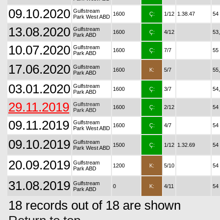
09.10.2020
Gulfstream
1600
Ç:
1/12
1.38.47
54
Park West ABD
13.08.2020
Gulfstream
1600
Ç:
4/12
53
Park ABD
10.07.2020
Gulfstream
1600
Ç:
7/7
55
Park ABD
17.06.2020
Gulfstream
1600
K:
5/7
55
Park ABD
03.01.2020
Gulfstream
1600
Ç:
3/7
54
Park ABD
29.11.2019
Gulfstream
1600
Ç:
2/12
54
Park ABD
09.11.2019
Gulfstream
1600
Ç:
4/7
54
Park West ABD
09.10.2019
Gulfstream
1500
Ç:
1/12
1.32.69
54
Park West ABD
20.09.2019
Gulfstream
1200
K:
5/10
54
Park ABD
31.08.2019
Gulfstream
0
K:
4/11
54
Park ABD
18 records out of 18 are shown