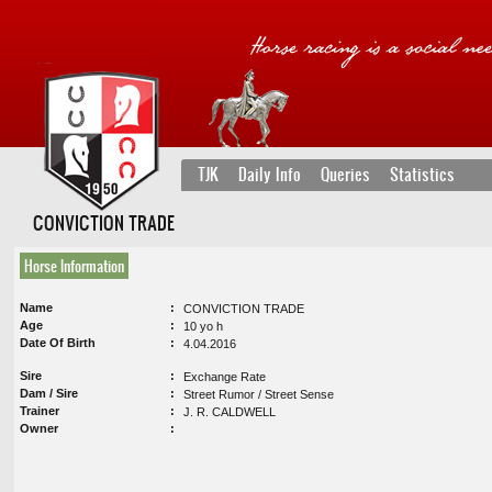
TJK
Daily Info
Queries
Statistics
CONVICTION TRADE
Horse Information
Name
CONVICTION TRADE
Age
10 yo h
Date Of Birth
4.04.2016
Sire
Exchange Rate
Dam / Sire
Street Rumor / Street Sense
Trainer
J. R. CALDWELL
Owner