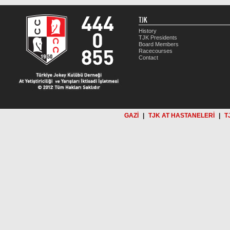
TJK
History
TJK Presidents
Board Members
Racecourses
Contact
GAZİ
|
TJK AT HASTANELERİ
|
T