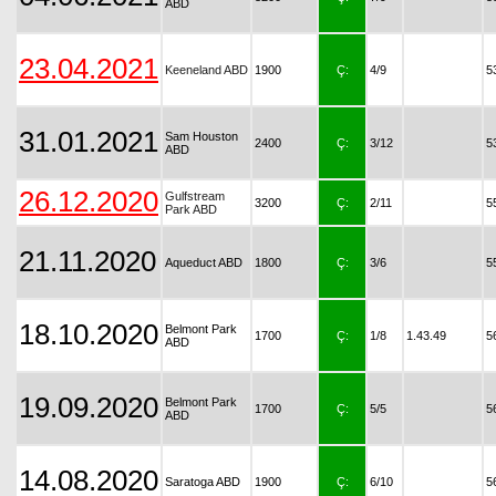
ABD
23.04.2021
Keeneland ABD
1900
Ç:
4/9
5
31.01.2021
Sam Houston
2400
Ç:
3/12
5
ABD
26.12.2020
Gulfstream
3200
Ç:
2/11
5
Park ABD
21.11.2020
Aqueduct ABD
1800
Ç:
3/6
5
18.10.2020
Belmont Park
1700
Ç:
1/8
1.43.49
5
ABD
19.09.2020
Belmont Park
1700
Ç:
5/5
5
ABD
14.08.2020
Saratoga ABD
1900
Ç:
6/10
5