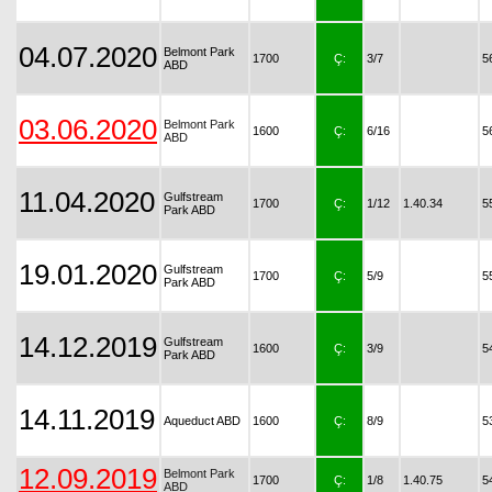
04.07.2020
Belmont Park
1700
Ç:
3/7
5
ABD
03.06.2020
Belmont Park
1600
Ç:
6/16
5
ABD
11.04.2020
Gulfstream
1700
Ç:
1/12
1.40.34
5
Park ABD
19.01.2020
Gulfstream
1700
Ç:
5/9
5
Park ABD
14.12.2019
Gulfstream
1600
Ç:
3/9
5
Park ABD
14.11.2019
Aqueduct ABD
1600
Ç:
8/9
5
12.09.2019
Belmont Park
1700
Ç:
1/8
1.40.75
5
ABD