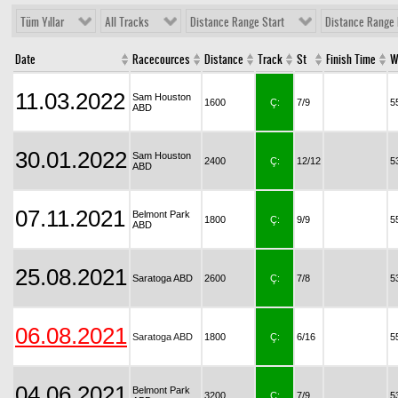
Tüm Yıllar
All Tracks
Distance Range Start
Distance Range 
Date
Racecources
Distance
Track
St
Finish Time
W
11.03.2022
Sam Houston
1600
Ç:
7/9
5
ABD
30.01.2022
Sam Houston
2400
Ç:
12/12
5
ABD
07.11.2021
Belmont Park
1800
Ç:
9/9
5
ABD
25.08.2021
Saratoga ABD
2600
Ç:
7/8
5
06.08.2021
Saratoga ABD
1800
Ç:
6/16
5
04.06.2021
Belmont Park
3200
Ç:
7/9
5