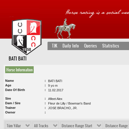
TJK
Daily Info
Queries
Statistics
BATI BATI
Horse Information
Name
BATI BATI
Age
9 yo m
Date Of Birth
11.02.2017
Sire
Afleet Alex
Dam / Sire
Fleur de Lilly / Bowman's Band
Trainer
JOSE BRACHO, JR.
Owner
Tüm Yıllar
All Tracks
Distance Range Start
Distance Range 