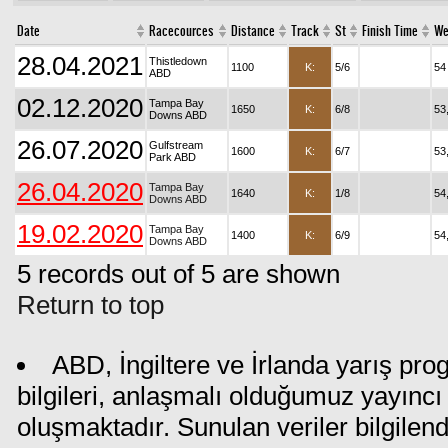
Date
Racecources
Distance
Track
St
Finish Time
We
28.04.2021
Thistledown
1100
K:
5/6
54
ABD
02.12.2020
Tampa Bay
1650
K:
6/8
53
Downs ABD
26.07.2020
Gulfstream
1600
K:
6/7
53
Park ABD
26.04.2020
Tampa Bay
1640
K:
1/8
54
Downs ABD
19.02.2020
Tampa Bay
1400
K:
6/9
54
Downs ABD
5 records out of 5 are shown
Return to top
ABD, İngiltere ve İrlanda yarış pr
bilgileri, anlaşmalı olduğumuz yayıncı 
oluşmaktadır. Sunulan veriler bilgilen