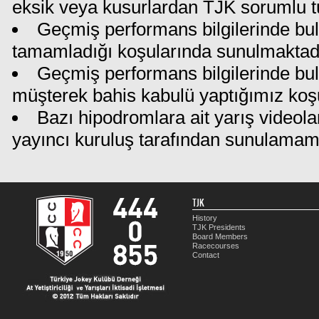
eksik veya kusurlardan TJK sorumlu t
Geçmiş performans bilgilerinde bul
tamamladığı koşularında sunulmaktadı
Geçmiş performans bilgilerinde bu
müşterek bahis kabulü yaptığımız koş
Bazı hipodromlara ait yarış videola
yayıncı kuruluş tarafından sunulamam
TJK
History
TJK Presidents
Board Members
Racecourses
Contact