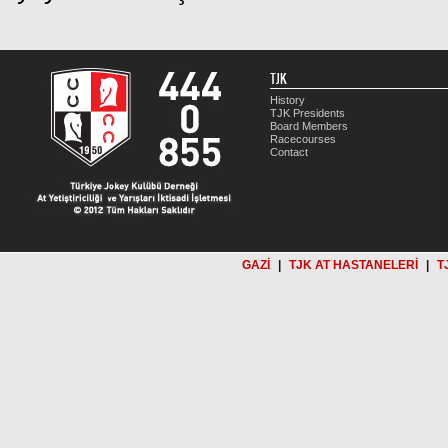
TJK
History
TJK Presidents
Board Members
Racecourses
Contact
GAZİ
|
TJK AT HASTANELERİ
|
T