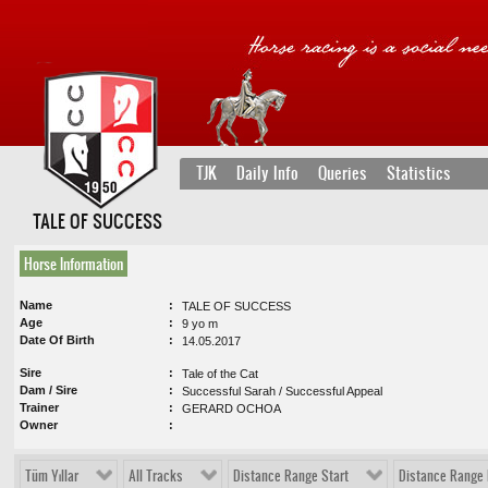
TJK
Daily Info
Queries
Statistics
TALE OF SUCCESS
Horse Information
Name
TALE OF SUCCESS
Age
9 yo m
Date Of Birth
14.05.2017
Sire
Tale of the Cat
Dam / Sire
Successful Sarah / Successful Appeal
Trainer
GERARD OCHOA
Owner
Tüm Yıllar
All Tracks
Distance Range Start
Distance Range 