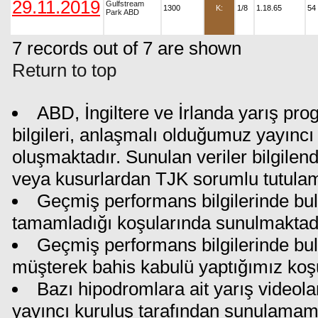
29.11.2019
Gulfstream
1300
K:
1/8
1.18.65
54
Park ABD
7 records out of 7 are shown
Return to top
ABD, İngiltere ve İrlanda yarış pr
bilgileri, anlaşmalı olduğumuz yayıncı 
oluşmaktadır. Sunulan veriler bilgilen
veya kusurlardan TJK sorumlu tutula
Geçmiş performans bilgilerinde bul
tamamladığı koşularında sunulmaktadı
Geçmiş performans bilgilerinde bu
müşterek bahis kabulü yaptığımız koş
Bazı hipodromlara ait yarış videola
yayıncı kuruluş tarafından sunulamam