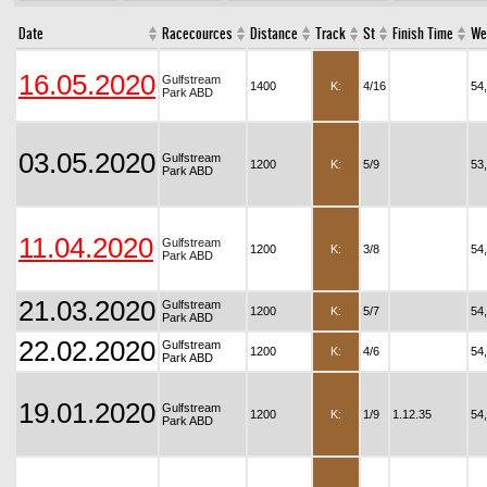
Date
Racecources
Distance
Track
St
Finish Time
We
16.05.2020
Gulfstream
1400
K:
4/16
54
Park ABD
03.05.2020
Gulfstream
1200
K:
5/9
53
Park ABD
11.04.2020
Gulfstream
1200
K:
3/8
54
Park ABD
21.03.2020
Gulfstream
1200
K:
5/7
54
Park ABD
22.02.2020
Gulfstream
1200
K:
4/6
54
Park ABD
19.01.2020
Gulfstream
1200
K:
1/9
1.12.35
54
Park ABD