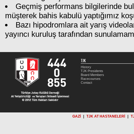
Geçmiş performans bilgilerinde bu
müşterek bahis kabulü yaptığımız koş
Bazı hipodromlara ait yarış videola
yayıncı kuruluş tarafından sunulamam
TJK
History
TJK Presidents
Board Members
Racecourses
Contact
GAZİ
|
TJK AT HASTANELERİ
|
T