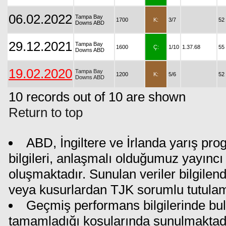
06.02.2022
Tampa Bay
1700
K:
3/7
52
Downs ABD
29.12.2021
Tampa Bay
1600
Ç:
1/10
1.37.68
55
Downs ABD
19.02.2020
Tampa Bay
1200
K:
5/6
52
Downs ABD
10 records out of 10 are shown
Return to top
ABD, İngiltere ve İrlanda yarış pr
bilgileri, anlaşmalı olduğumuz yayıncı 
oluşmaktadır. Sunulan veriler bilgilen
veya kusurlardan TJK sorumlu tutula
Geçmiş performans bilgilerinde bul
tamamladığı koşularında sunulmaktadı