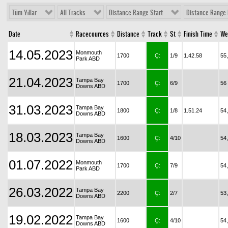
Tüm Yıllar
All Tracks
Distance Range Start
Distance Range 
Date
Racecources
Distance
Track
St
Finish Time
We
14.05.2023
Monmouth
1700
Ç:
1/9
1.42.58
55
Park ABD
21.04.2023
Tampa Bay
1700
Ç:
6/9
56
Downs ABD
31.03.2023
Tampa Bay
1800
Ç:
1/8
1.51.24
54
Downs ABD
18.03.2023
Tampa Bay
1600
Ç:
4/10
54
Downs ABD
01.07.2022
Monmouth
1700
Ç:
7/9
54
Park ABD
26.03.2022
Tampa Bay
2200
Ç:
2/7
53
Downs ABD
19.02.2022
Tampa Bay
1600
Ç:
4/10
54
Downs ABD