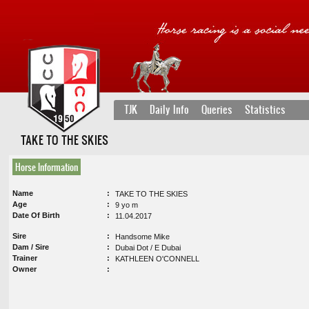
TJK
Daily Info
Queries
Statistics
TAKE TO THE SKIES
Horse Information
Name
TAKE TO THE SKIES
Age
9 yo m
Date Of Birth
11.04.2017
Sire
Handsome Mike
Dam / Sire
Dubai Dot / E Dubai
Trainer
KATHLEEN O'CONNELL
Owner