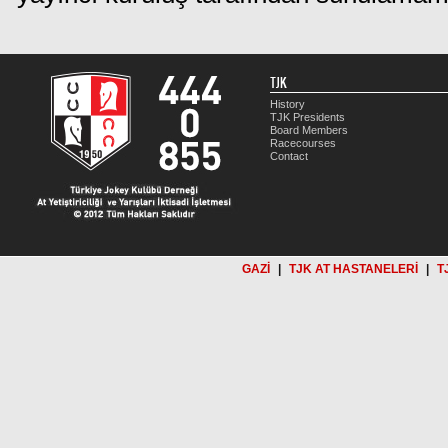
TJK
History
TJK Presidents
Board Members
Racecourses
Contact
GAZİ
|
TJK AT HASTANELERİ
|
T