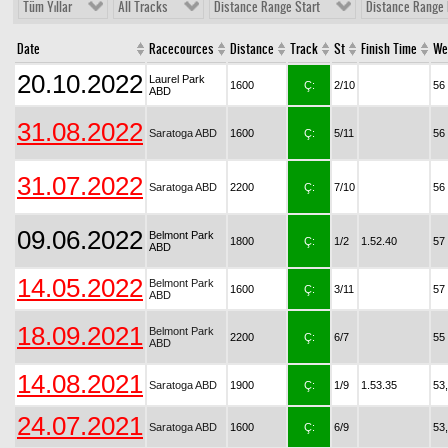
Tüm Yıllar
All Tracks
Distance Range Start
Distance Range 
Date
Racecources
Distance
Track
St
Finish Time
We
20.10.2022
Laurel Park
1600
Ç:
2/10
56
ABD
31.08.2022
Saratoga ABD
1600
Ç:
5/11
56
31.07.2022
Saratoga ABD
2200
Ç:
7/10
56
09.06.2022
Belmont Park
1800
Ç:
1/2
1.52.40
57
ABD
14.05.2022
Belmont Park
1600
Ç:
3/11
57
ABD
18.09.2021
Belmont Park
2200
Ç:
6/7
55
ABD
14.08.2021
Saratoga ABD
1900
Ç:
1/9
1.53.35
53
24.07.2021
Saratoga ABD
1600
Ç:
6/9
53