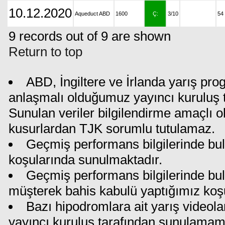
10.12.2020
Aqueduct ABD
1600
Ç:
3/10
54
9 records out of 9 are shown
Return to top
ABD, İngiltere ve İrlanda yarış pro
anlaşmalı olduğumuz yayıncı kuruluş ta
Sunulan veriler bilgilendirme amaçlı o
kusurlardan TJK sorumlu tutulamaz.
Geçmiş performans bilgilerinde bul
koşularında sunulmaktadır.
Geçmiş performans bilgilerinde bu
müşterek bahis kabulü yaptığımız koş
Bazı hipodromlara ait yarış videola
yayıncı kuruluş tarafından sunulamam