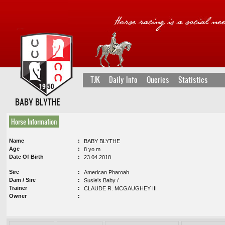
TJK
Daily Info
Queries
Statistics
BABY BLYTHE
Horse Information
Name
BABY BLYTHE
Age
8 yo m
Date Of Birth
23.04.2018
Sire
American Pharoah
Dam / Sire
Susie's Baby /
Trainer
CLAUDE R. MCGAUGHEY III
Owner