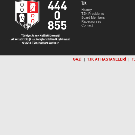
TJK
History
TJK Presidents
Board Members
Racecourses
Contact
GAZİ
|
TJK AT HASTANELERİ
|
T