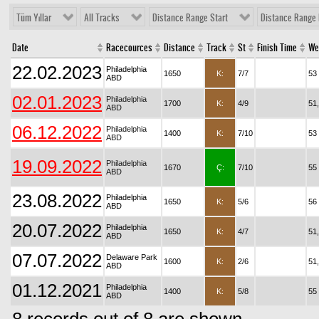
Tüm Yıllar
All Tracks
Distance Range Start
Distance Range 
Date
Racecources
Distance
Track
St
Finish Time
We
22.02.2023
Philadelphia
1650
K:
7/7
53
ABD
02.01.2023
Philadelphia
1700
K:
4/9
51
ABD
06.12.2022
Philadelphia
1400
K:
7/10
53
ABD
19.09.2022
Philadelphia
1670
Ç:
7/10
55
ABD
23.08.2022
Philadelphia
1650
K:
5/6
56
ABD
20.07.2022
Philadelphia
1650
K:
4/7
51
ABD
07.07.2022
Delaware Park
1600
K:
2/6
51
ABD
01.12.2021
Philadelphia
1400
K:
5/8
55
ABD