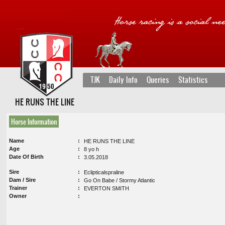
TJK
Daily Info
Queries
Statistics
HE RUNS THE LINE
Horse Information
Name
HE RUNS THE LINE
Age
8 yo h
Date Of Birth
3.05.2018
Sire
Eclipticalspraline
Dam / Sire
Go On Babe / Stormy Atlantic
Trainer
EVERTON SMITH
Owner