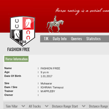
TJK
Daily Info
Queries
Statistics
FASHION FREE
Horse Information
Name
FASHION FREE
Age
9 yo m
Date Of Birth
1.01.2017
Sire
Muhaarar
Dam / Sire
IGHRAA / Tamayuz
Trainer
M APPLEBY
Owner
Tüm Yıllar
All Tracks
Distance Range Start
Distance Range 