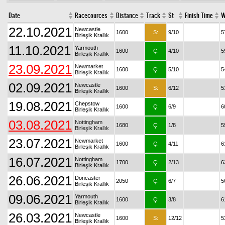
Date
Racecources
Distance
Track
St
Finish Time
W
22.10.2021
Newcastle
1600
S:
9/10
5
Birleşik Krallık
11.10.2021
Yarmouth
1600
Ç:
4/10
5
Birleşik Krallık
23.09.2021
Newmarket
1600
Ç:
5/10
5
Birleşik Krallık
02.09.2021
Newcastle
1600
S:
6/12
5
Birleşik Krallık
19.08.2021
Chepstow
1600
Ç:
6/9
6
Birleşik Krallık
03.08.2021
Nottingham
1680
Ç:
1/8
5
Birleşik Krallık
23.07.2021
Newmarket
1600
Ç:
4/11
6
Birleşik Krallık
16.07.2021
Nottingham
1700
Ç:
2/13
6
Birleşik Krallık
26.06.2021
Doncaster
2050
Ç:
6/7
5
Birleşik Krallık
09.06.2021
Yarmouth
1600
Ç:
3/8
6
Birleşik Krallık
26.03.2021
Newcastle
1600
S:
12/12
5
Birleşik Krallık