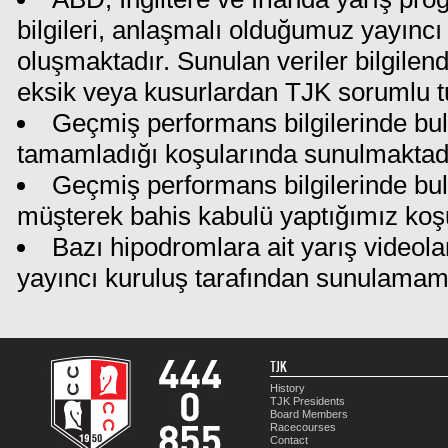
bilgileri, anlaşmalı olduğumuz yayıncı 
oluşmaktadır. Sunulan veriler bilgilen
eksik veya kusurlardan TJK sorumlu t
Geçmiş performans bilgilerinde bul
tamamladığı koşularında sunulmaktadı
Geçmiş performans bilgilerinde bu
müşterek bahis kabulü yaptığımız koş
Bazı hipodromlara ait yarış videola
yayıncı kuruluş tarafından sunulamam
TJK
History
TJK Presidents
Board Members
Racecourses
Contact