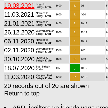
19.03.2021
Lingfield
1600
S:
2/8
5
Birleşik Krallık
11.03.2021
Newcastle
1600
S:
4/10
5
Birleşik Krallık
21.01.2021
Newcastle
1400
S:
10/12
5
Birleşik Krallık
26.12.2020
Wolverhampton
1900
S:
11/12
6
Birleşik Krallık
06.11.2020
Newcastle
1600
S:
10/12
6
Birleşik Krallık
02.11.2020
Wolverhampton
1900
S:
4/11
6
Birleşik Krallık
30.10.2020
Newcastle
1600
S:
1/13
5
Birleşik Krallık
18.07.2020
Bath Birleşik
1150
Ç:
10/12
5
Krallık
11.03.2020
Kempton Park
1200
S:
12/12
6
Birleşik Krallık
20 records out of 20 are shown
Return to top
ABD, İngiltere ve İrlanda yarış pr