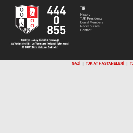
TJK
History
TJK Presidents
Board Members
Racecourses
Contact
GAZİ
|
TJK AT HASTANELERİ
|
T