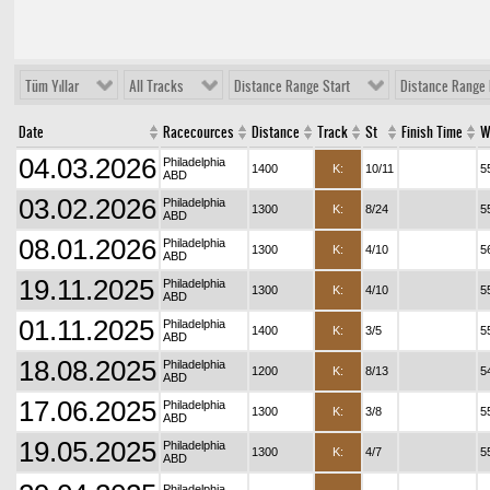
Tüm Yıllar
All Tracks
Distance Range Start
Distance Range 
Date
Racecources
Distance
Track
St
Finish Time
W
04.03.2026
Philadelphia
1400
K:
10/11
5
ABD
03.02.2026
Philadelphia
1300
K:
8/24
5
ABD
08.01.2026
Philadelphia
1300
K:
4/10
5
ABD
19.11.2025
Philadelphia
1300
K:
4/10
5
ABD
01.11.2025
Philadelphia
1400
K:
3/5
5
ABD
18.08.2025
Philadelphia
1200
K:
8/13
5
ABD
17.06.2025
Philadelphia
1300
K:
3/8
5
ABD
19.05.2025
Philadelphia
1300
K:
4/7
5
ABD
Philadelphia