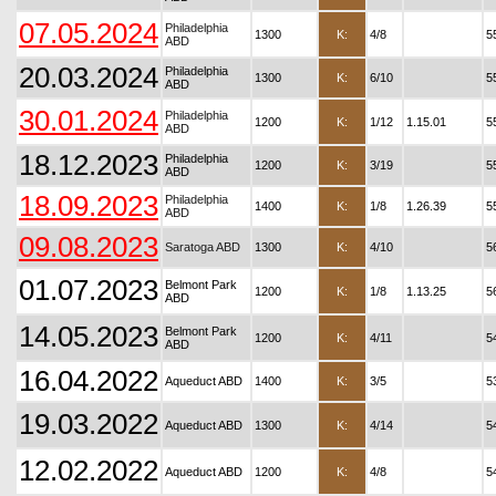
07.05.2024
Philadelphia
1300
K:
4/8
5
ABD
20.03.2024
Philadelphia
1300
K:
6/10
5
ABD
30.01.2024
Philadelphia
1200
K:
1/12
1.15.01
5
ABD
18.12.2023
Philadelphia
1200
K:
3/19
5
ABD
18.09.2023
Philadelphia
1400
K:
1/8
1.26.39
5
ABD
09.08.2023
Saratoga ABD
1300
K:
4/10
5
01.07.2023
Belmont Park
1200
K:
1/8
1.13.25
5
ABD
14.05.2023
Belmont Park
1200
K:
4/11
5
ABD
16.04.2022
Aqueduct ABD
1400
K:
3/5
5
19.03.2022
Aqueduct ABD
1300
K:
4/14
5
12.02.2022
Aqueduct ABD
1200
K:
4/8
5