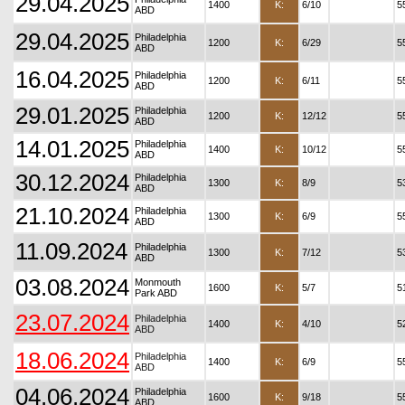
29.04.2025
1400
K:
6/10
5
ABD
29.04.2025
Philadelphia
1200
K:
6/29
5
ABD
16.04.2025
Philadelphia
1200
K:
6/11
5
ABD
29.01.2025
Philadelphia
1200
K:
12/12
5
ABD
14.01.2025
Philadelphia
1400
K:
10/12
5
ABD
30.12.2024
Philadelphia
1300
K:
8/9
5
ABD
21.10.2024
Philadelphia
1300
K:
6/9
5
ABD
11.09.2024
Philadelphia
1300
K:
7/12
5
ABD
03.08.2024
Monmouth
1600
K:
5/7
5
Park ABD
23.07.2024
Philadelphia
1400
K:
4/10
5
ABD
18.06.2024
Philadelphia
1400
K:
6/9
5
ABD
04.06.2024
Philadelphia
1600
K:
9/18
5
ABD