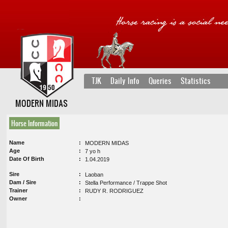
TJK
Daily Info
Queries
Statistics
MODERN MIDAS
Horse Information
Name
MODERN MIDAS
Age
7 yo h
Date Of Birth
1.04.2019
Sire
Laoban
Dam / Sire
Stella Performance / Trappe Shot
Trainer
RUDY R. RODRIGUEZ
Owner