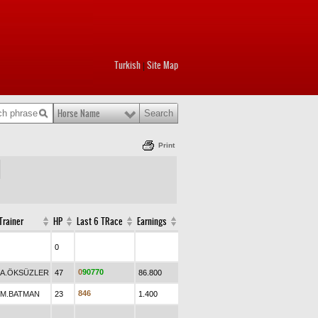
Turkish
Site Map
|
Horse Name
Print
Trainer
HP
Last 6 TRace
Earnings
0
0
9
0
7
7
0
A.ÖKSÜZLER
47
86.800
8
4
6
M.BATMAN
23
1.400