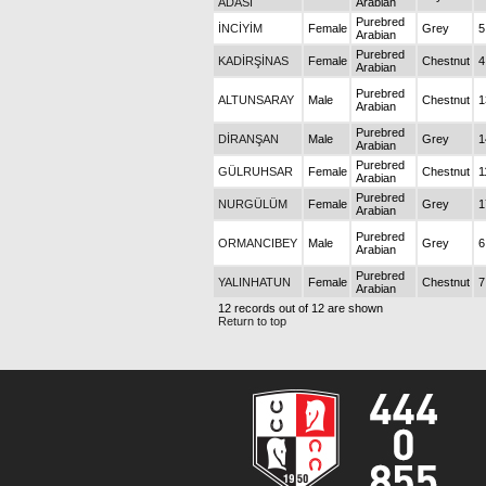
ADASI
Arabian
Purebred
İNCİYİM
Female
Grey
5
Arabian
Purebred
KADİRŞİNAS
Female
Chestnut
4
Arabian
Purebred
ALTUNSARAY
Male
Chestnut
1
Arabian
Purebred
DİRANŞAN
Male
Grey
1
Arabian
Purebred
GÜLRUHSAR
Female
Chestnut
1
Arabian
Purebred
NURGÜLÜM
Female
Grey
1
Arabian
Purebred
ORMANCIBEY
Male
Grey
6
Arabian
Purebred
YALINHATUN
Female
Chestnut
7
Arabian
12 records out of 12 are shown
Return to top