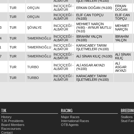
ALBATUR
İŞLETMELERİ (%100)
İNCİÇİÇEĞİ -
ERKAN
TUR
ORÇUN
ERKAN DOĞAN (%100)
ALBATUR
DOĞAN
İNCİÇİÇEĞİ -
ELİF CAN TOPÇU
ELİF CAN
TUR
ORÇUN
ALBATUR
(%100)
TOPÇU
MEHMET NARÇİN
İNCİÇİÇEĞİ -
MEHMET
3
TUR
ŞÖVALYE
(%90) - AYNUR MUTLU
ALBATUR
NARÇİN
(%10)
İNCİÇİÇEĞİ -
İBRAHİM YALÇIN
İBRAHİM
4
TUR
TAMERİNOĞLU
ALBATUR
(%100)
YALÇIN
İNCİÇİÇEĞİ -
KARACABEY TARIM
1
TUR
TAMERİNOĞLU
ALBATUR
İŞLETMELERİ (%100)
İNCİÇİÇEĞİ -
ALİ SİNAN
7
TUR
TAMERİNOĞLU
ALİ SİNAN KILIÇ (%100)
ALBATUR
KILIÇ
ALİ
İNCİÇİÇEĞİ -
ALİ ASGAR AKYAZI
TUR
TURBO
ASGAR
ALBATUR
(%100)
AKYAZI
İNCİÇİÇEĞİ -
KARACABEY TARIM
TUR
TURBO
ALBATUR
İŞLETMELERİ (%100)
TJK
RACING
BREEDIN
History
Major Races
Stallions
TJK Presidents
International Races
Stud Fa
Board Members
OTB Agents
Racecourses
Contact