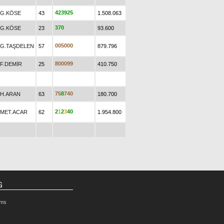
4
2
3
9
2
5
G.KÖSE
43
1.508.063
3
7
0
G.KÖSE
23
93.600
0
0
5
0
0
0
G.TAŞDELEN
57
879.796
8
0
0
0
9
9
F.DEMİR
25
410.750
7
5
8
7
4
0
H.ARAN
63
180.700
2
1
2
3
4
0
MET.ACAR
62
1.954.800
G
rms