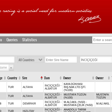
fo
Queries
Statistics
All Countries
 Name
ge
Country
Sire
Dam
Owner
Owner
KAYA DÜNYASI
İNCİÇİÇEĞİ -
TUR
ALTAHA
İNŞ.NAK.LTD.ŞTİ.
ALBATUR
(%100)
İNCİÇİÇEĞİ -
MUSTAFA TÜZÜN
MUSTAFA
TUR
ALTAHA
ALBATUR
(%100)
TÜZÜN
İNCİÇİÇEĞİ -
M.ALİ AKIL (%50) -
8
TUR
DEMİRKIR
M.ALİ AKIL
ALBATUR
MUSTAFA ÇELİK (%50)
İNCİÇİÇEĞİ -
ANADOLU TARIM
0
TUR
HIZLITAY