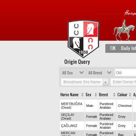
TJK
Daily In
Origin Query
All Sex
All Breed
Broodmare Sire Name
Enter Owner
Horse Name
Sex
Breed
Colour
A
MERTBUĞRA
Purebred
Male
Chestnut
(Dead)
Arabian
SEÇİLAY
Purebred
Female
Grey
(Dead)
Arabian
Purebred
ÇAĞLAKIZ
Female
Grey
1
Arabian
MERCAN
Purebred
Female
Bay
1