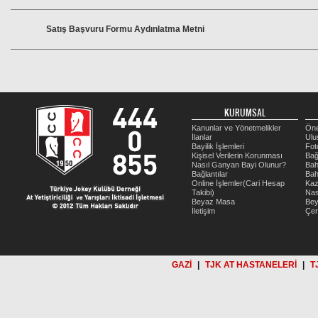
Satış Başvuru Formu Aydınlatma Metni
KURUMSAL
Kanunlar ve Yönetmelikler
Öne
İlanlar
Ulu
Bayilik İşlemleri
Fot
Kişisel Verilerin Korunması
Bağ
Nasıl Ganyan Bayi Olunur?
Bah
Bağlantılar
Bah
Online İşlemler(Cari Hesap
Kaz
Takibi)
Nas
Beyaz Masa
Be
İletişim
Çer
GAZİ
|
TJK AT HASTANELERİ
|
T