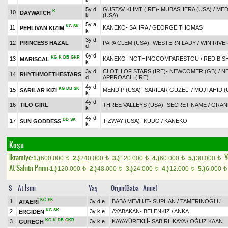
k
5y d
GUSTAV KLIMT (IRE)
-
MUBASHERA (USA)
/
MED
K
10
DAYWATCH
k
(USA)
5y a
KG
SK
11
KANEKO
-
SAHRA
/
GEORGE THOMAS
PEHLİVAN KIZIM
k
3y d
12
PRINCESS HAZAL
PAPA CLEM (USA)
-
WESTERN LADY
/
WIN RIVER
d
6y d
KG
K
DB
GKR
13
KANEKO
-
NOTHINGCOMPARESTOU
/
RED BIS
MARISCAL
k
3y d
CLOTH OF STARS (IRE)
-
NEWCOMER (GB)
/
N
14
RHYTHMOFTHESTARS
d
APPROACH (IRE)
4y d
KG
DB
SK
15
MENDIP (USA)
-
SARILAR GÜZELİ
/
MUJTAHID (
SARILAR KIZI
k
4y d
16
TILO GIRL
THREE VALLEYS (USA)
-
SECRET NAME
/
GRAN
k
4y d
DB
SK
17
TIZWAY (USA)
-
KUDO
/
KANEKO
SUN GODDESS
k
Koşu
Ikramiye:
Y
1.)
600.000
2.)
240.000
3.)
120.000
4.)
60.000
5.)
30.000
t
t
t
t
t
At Sahibi Primi:
1.)
120.000
2.)
48.000
3.)
24.000
4.)
12.000
5.)
6.000
t
t
t
t
t
S
At İsmi
Yaş
Orijin(Baba - Anne)
KG
SK
1
3y d e
BABA MEVLÜT
-
SÜPHAN
/
TAMERİNOĞLU
ATAERİ
KG
SK
2
3y k e
AYABAKAN
-
BELENKIZ
/
ANKA
ERGİDEN
KG
K
DB
GKR
3
3y k e
KAYAYÜREKLİ
-
SABIRLIKAYA
/
OĞUZ KAAN
GUREGH