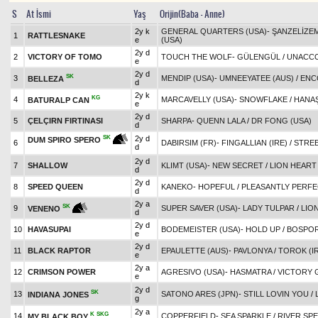
S
At İsmi
Yaş
Orijin(Baba - Anne)
2y k
GENERAL QUARTERS (USA)
-
ŞANZELİZE
1
RATTLESNAKE
e
(USA)
2y d
2
VICTORY OF TOMO
TOUCH THE WOLF
-
GÜLENGÜL
/
UNACCO
e
2y d
SK
3
MENDIP (USA)
-
UMNEEYATEE (AUS)
/
ENC
BELLEZA
d
2y k
KG
4
MARCAVELLY (USA)
-
SNOWFLAKE
/
HANA
BATURALP CAN
e
2y d
5
ÇELÇIRN FIRTINASI
SHARPA
-
QUENN LALA
/
DR FONG (USA)
d
2y d
SK
DUM SPIRO SPERO
6
DABIRSIM (FR)
-
FINGALLIAN (IRE)
/
STREE
d
2y d
7
SHALLOW
KLIMT (USA)
-
NEW SECRET
/
LION HEART
d
2y d
8
SPEED QUEEN
KANEKO
-
HOPEFUL
/
PLEASANTLY PERFE
d
2y a
SK
9
SUPER SAVER (USA)
-
LADY TULPAR
/
LIO
VENENO
d
2y d
10
HAVASUPAI
BODEMEISTER (USA)
-
HOLD UP
/
BOSPOR
e
2y d
11
BLACK RAPTOR
EPAULETTE (AUS)
-
PAVLONYA
/
TOROK (I
e
2y a
12
CRIMSON POWER
AGRESIVO (USA)
-
HASMATRA
/
VICTORY 
e
2y d
SK
13
SATONO ARES (JPN)
-
STILL LOVIN YOU
/
INDIANA JONES
g
2y a
K
SKG
14
COPPERFIELD
-
SEA SPARKLE
/
RIVER SPE
MY BLACK BOY