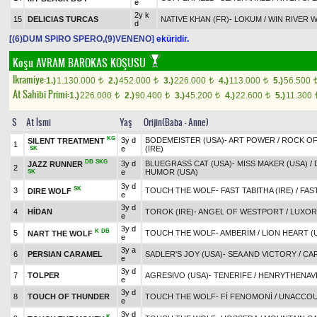
e
2y k
15
DELICIAS TURCAS
NATIVE KHAN (FR)
-
LOKUM
/
WIN RIVER W
d
[(6)DUM SPIRO SPERO,(9)VENENO]
eküridir.
Koşu
AVRAM BAROKAS KOŞUSU
Ikramiye:
1.)
1.130.000
2.)
452.000
3.)
226.000
4.)
113.000
5.)
56.500
t
t
t
t
At Sahibi Primi:
1.)
226.000
2.)
90.400
3.)
45.200
4.)
22.600
5.)
11.300
t
t
t
t
S
At İsmi
Yaş
Orijin(Baba - Anne)
KG
3y d
BODEMEISTER (USA)
-
ART POWER
/
ROCK OF
SILENT TREATMENT
1
e
(IRE)
SK
DB
SKG
3y d
BLUEGRASS CAT (USA)
-
MISS MAKER (USA)
/
JAZZ RUNNER
2
e
HUMOR (USA)
SK
3y d
SK
3
TOUCH THE WOLF
-
FAST TABITHA (IRE)
/
FAS
DIRE WOLF
e
3y d
4
HİDAN
TOROK (IRE)
-
ANGEL OF WESTPORT
/
LUXOR
e
3y d
K
DB
5
TOUCH THE WOLF
-
AMBERİM
/
LION HEART (
NART THE WOLF
e
3y a
6
PERSIAN CARAMEL
SADLER'S JOY (USA)
-
SEA AND VICTORY
/
CA
e
3y d
7
TOLPER
AGRESIVO (USA)
-
TENERIFE
/
HENRYTHENAVI
e
3y d
8
TOUCH OF THUNDER
TOUCH THE WOLF
-
Fİ FENOMONİ
/
UNACCOU
e
3y d
K