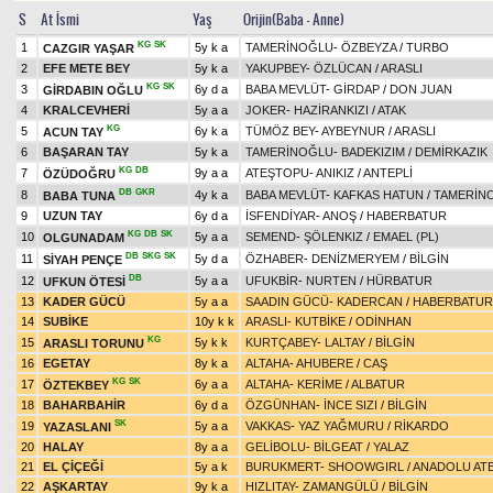
S
At İsmi
Yaş
Orijin(Baba - Anne)
KG
SK
1
5y k a
TAMERİNOĞLU
-
ÖZBEYZA
/
TURBO
CAZGIR YAŞAR
2
EFE METE BEY
5y k a
YAKUPBEY
-
ÖZLÜCAN
/
ARASLI
KG
SK
3
6y d a
BABA MEVLÜT
-
GİRDAP
/
DON JUAN
GİRDABIN OĞLU
4
KRALCEVHERİ
5y a a
JOKER
-
HAZİRANKIZI
/
ATAK
KG
5
6y k a
TÜMÖZ BEY
-
AYBEYNUR
/
ARASLI
ACUN TAY
6
BAŞARAN TAY
5y k a
TAMERİNOĞLU
-
BADEKIZIM
/
DEMİRKAZIK
KG
DB
7
9y a a
ATEŞTOPU
-
ANIKIZ
/
ANTEPLİ
ÖZÜDOĞRU
DB
GKR
8
4y k a
BABA MEVLÜT
-
KAFKAS HATUN
/
TAMERİN
BABA TUNA
9
UZUN TAY
6y d a
İSFENDİYAR
-
ANOŞ
/
HABERBATUR
KG
DB
SK
10
5y a a
SEMEND
-
ŞÖLENKIZ
/
EMAEL (PL)
OLGUNADAM
DB
SKG
SK
11
5y d a
ÖZHABER
-
DENİZMERYEM
/
BİLGİN
SİYAH PENÇE
DB
12
5y a a
UFUKBİR
-
NURTEN
/
HÜRBATUR
UFKUN ÖTESİ
13
KADER GÜCÜ
5y a a
SAADIN GÜCÜ
-
KADERCAN
/
HABERBATUR
14
SUBİKE
10y k k
ARASLI
-
KUTBİKE
/
ODİNHAN
KG
15
5y k k
KURTÇABEY
-
LALTAY
/
BİLGİN
ARASLI TORUNU
16
EGETAY
8y k a
ALTAHA
-
AHUBERE
/
CAŞ
KG
SK
17
6y a a
ALTAHA
-
KERİME
/
ALBATUR
ÖZTEKBEY
18
BAHARBAHİR
6y d a
ÖZGÜNHAN
-
İNCE SIZI
/
BİLGİN
SK
19
5y a a
VAKKAS
-
YAZ YAĞMURU
/
RİKARDO
YAZASLANI
20
HALAY
8y a a
GELİBOLU
-
BİLGEAT
/
YALAZ
21
EL ÇİÇEĞİ
5y a k
BURUKMERT
-
SHOOWGIRL
/
ANADOLU ATE
22
AŞKARTAY
9y k a
HIZLITAY
-
ZAMANGÜLÜ
/
BİLGİN