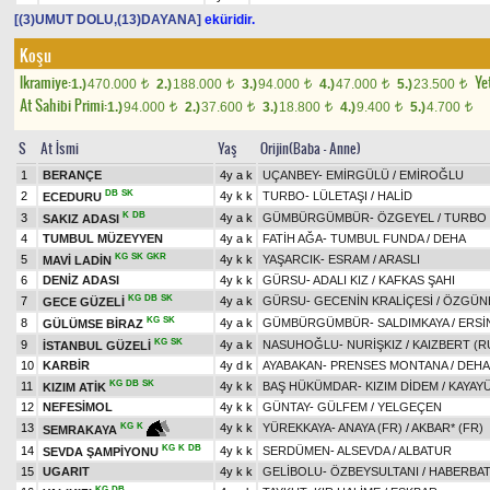
[(3)UMUT DOLU,(13)DAYANA]
eküridir.
Koşu
Ikramiye:
Yet
1.)
470.000
2.)
188.000
3.)
94.000
4.)
47.000
5.)
23.500
t
t
t
t
t
At Sahibi Primi:
1.)
94.000
2.)
37.600
3.)
18.800
4.)
9.400
5.)
4.700
t
t
t
t
t
S
At İsmi
Yaş
Orijin(Baba - Anne)
1
BERANÇE
4y a k
UÇANBEY
-
EMİRGÜLÜ
/
EMİROĞLU
DB
SK
2
4y k k
TURBO
-
LÜLETAŞI
/
HALİD
ECEDURU
K
DB
3
4y a k
GÜMBÜRGÜMBÜR
-
ÖZGEYEL
/
TURBO
SAKIZ ADASI
4
TUMBUL MÜZEYYEN
4y a k
FATİH AĞA
-
TUMBUL FUNDA
/
DEHA
KG
SK
GKR
5
4y k k
YAŞARCIK
-
ESRAM
/
ARASLI
MAVİ LADİN
6
DENİZ ADASI
4y k k
GÜRSU
-
ADALI KIZ
/
KAFKAS ŞAHI
KG
DB
SK
7
4y a k
GÜRSU
-
GECENİN KRALİÇESİ
/
ÖZGÜN
GECE GÜZELİ
KG
SK
8
4y a k
GÜMBÜRGÜMBÜR
-
SALDIMKAYA
/
ERSİ
GÜLÜMSE BİRAZ
KG
SK
9
4y a k
NASUHOĞLU
-
NURİŞKIZ
/
KAIZBERT (R
İSTANBUL GÜZELİ
10
KARBİR
4y d k
AYABAKAN
-
PRENSES MONTANA
/
DEHA
KG
DB
SK
11
4y k k
BAŞ HÜKÜMDAR
-
KIZIM DİDEM
/
KAYAY
KIZIM ATİK
12
NEFESİMOL
4y k k
GÜNTAY
-
GÜLFEM
/
YELGEÇEN
13
4y k k
YÜREKKAYA
-
ANAYA (FR)
/
AKBAR* (FR)
KG
K
SEMRAKAYA
KG
K
DB
14
4y k k
SERDÜMEN
-
ALSEVDA
/
ALBATUR
SEVDA ŞAMPİYONU
15
UGARIT
4y k k
GELİBOLU
-
ÖZBEYSULTANI
/
HABERBA
KG
DB