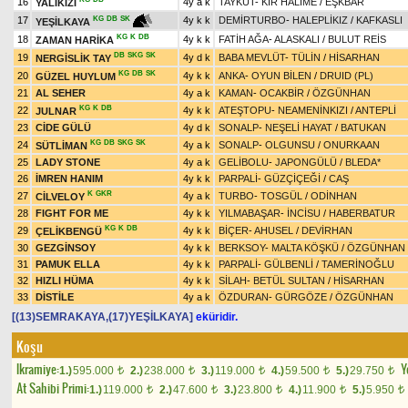
16
4y a k
TAYKUT
-
KIR HALİME
/
EŞKBAR
YALIKIZI
17
4y k k
DEMİRTURBO
-
HALEPLİKIZ
/
KAFKASLI
KG
DB
SK
YEŞİLKAYA
KG
K
DB
18
4y k k
FATİH AĞA
-
ALASKALI
/
BULUT REİS
ZAMAN HARİKA
DB
SKG
SK
19
4y d k
BABA MEVLÜT
-
TÜLİN
/
HİSARHAN
NERGİSLİK TAY
KG
DB
SK
20
4y k k
ANKA
-
OYUN BİLEN
/
DRUID (PL)
GÜZEL HUYLUM
21
AL SEHER
4y a k
KAMAN
-
OCAKBİR
/
ÖZGÜNHAN
KG
K
DB
22
4y k k
ATEŞTOPU
-
NEAMENİNKIZI
/
ANTEPLİ
JULNAR
23
CİDE GÜLÜ
4y d k
SONALP
-
NEŞELİ HAYAT
/
BATUKAN
KG
DB
SKG
SK
24
4y a k
SONALP
-
OLGUNSU
/
ONURKAAN
SÜTLİMAN
25
LADY STONE
4y a k
GELİBOLU
-
JAPONGÜLÜ
/
BLEDA*
26
İMREN HANIM
4y k k
PARPALİ
-
GÜZÇİÇEĞİ
/
CAŞ
K
GKR
27
4y a k
TURBO
-
TOSGÜL
/
ODİNHAN
CİLVELOY
28
FIGHT FOR ME
4y k k
YILMABAŞAR
-
İNCİSU
/
HABERBATUR
KG
K
DB
29
4y k k
BİÇER
-
AHUSEL
/
DEVİRHAN
ÇELİKBENGÜ
30
GEZGİNSOY
4y k k
BERKSOY
-
MALTA KÖŞKÜ
/
ÖZGÜNHAN
31
PAMUK ELLA
4y k k
PARPALİ
-
GÜLBENLİ
/
TAMERİNOĞLU
32
HIZLI HÜMA
4y k k
SİLAH
-
BETÜL SULTAN
/
HİSARHAN
33
DİSTİLE
4y a k
ÖZDURAN
-
GÜRGÖZE
/
ÖZGÜNHAN
[(13)SEMRAKAYA,(17)YEŞİLKAYA]
eküridir.
Koşu
Ikramiye:
Y
1.)
595.000
2.)
238.000
3.)
119.000
4.)
59.500
5.)
29.750
t
t
t
t
t
At Sahibi Primi:
1.)
119.000
2.)
47.600
3.)
23.800
4.)
11.900
5.)
5.950
t
t
t
t
t