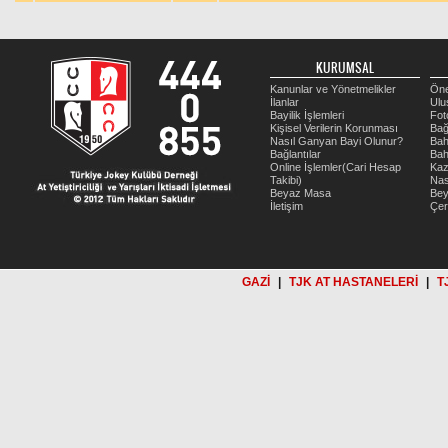
KURUMSAL
Kanunlar ve Yönetmelikler
Öne
İlanlar
Ulu
Bayilik İşlemleri
Fot
Kişisel Verilerin Korunması
Bağ
Nasıl Ganyan Bayi Olunur?
Bah
Bağlantılar
Bah
Online İşlemler(Cari Hesap
Kaz
Takibi)
Nas
Beyaz Masa
Be
İletişim
Çer
GAZİ
|
TJK AT HASTANELERİ
|
T