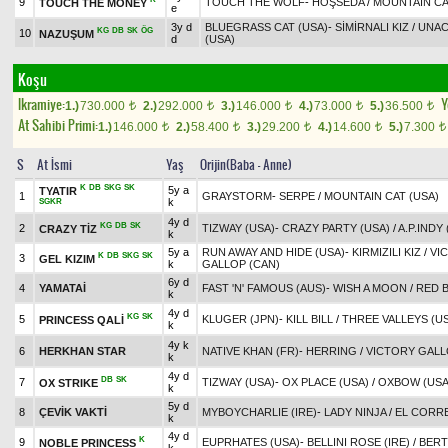
9
TOUCH THE WOLF
-
HOŞSEDA
/
MOUNTAIN CA
TOUCH THE MONEY
e
3y d
BLUEGRASS CAT (USA)
-
SİMİRNALI KIZ
/
UNA
KG
DB
SK
ÖG
10
NAZUŞUM
d
(USA)
Koşu
Ikramiye:
Y
1.)
730.000
2.)
292.000
3.)
146.000
4.)
73.000
5.)
36.500
t
t
t
t
t
At Sahibi Primi:
1.)
146.000
2.)
58.400
3.)
29.200
4.)
14.600
5.)
7.300
t
t
t
t
t
S
At İsmi
Yaş
Orijin(Baba - Anne)
K
DB
SKG
SK
5y a
TYATIR
1
GRAYSTORM
-
SERPE
/
MOUNTAIN CAT (USA)
k
SGKR
4y d
KG
DB
SK
2
TIZWAY (USA)
-
CRAZY PARTY (USA)
/
A.P.INDY
CRAZY TİZ
k
5y a
RUN AWAY AND HIDE (USA)
-
KIRMIZILI KIZ
/
VI
K
DB
SKG
SK
3
GEL KIZIM
k
GALLOP (CAN)
6y d
4
YAMATAİ
FAST 'N' FAMOUS (AUS)
-
WISH A MOON
/
RED B
k
4y d
KG
SK
5
KLUGER (JPN)
-
KILL BILL
/
THREE VALLEYS (U
PRINCESS QALİ
k
4y k
6
HERKHAN STAR
NATIVE KHAN (FR)
-
HERRING
/
VICTORY GALL
k
4y d
DB
SK
7
TIZWAY (USA)
-
OX PLACE (USA)
/
OXBOW (USA
OX STRIKE
k
5y d
8
ÇEVİK VAKTİ
MYBOYCHARLIE (IRE)
-
LADY NINJA
/
EL CORR
k
4y d
K
9
EUPRHATES (USA)
-
BELLINI ROSE (IRE)
/
BERT
NOBLE PRINCESS