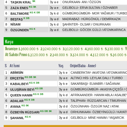
SK
4
3y a e
ONURKAAN
-
ANI
/
ÖZGÜN
TAŞKIN KRAL
KG
SK
5
3y a e
GELİBOLU
-
ERVA SULTAN
/
ÖZHABER
ZAZA ENES
KG
K
DB
6
3y k d
GÜMBÜRGÜMBÜR
-
MOR YAĞMUR
/
TURB
BALTIMORE
K
DB
7
3y a d
MADRABAZ
-
HÜRGÖNÜL
/
DEMİRKAZIK
BEŞTAŞ
8
NİSAM
3y k d
ŞAHİNTER
-
OLSAR
/
ONURKAAN
KG
K
9
3y a d
GELİBOLU
-
GÖCEK GÜLÜ
/
ATOMKARINCA
ÖZGÜNDEN
Koşu
Ikramiye:
Y
1.)
600.000
2.)
240.000
3.)
120.000
4.)
60.000
5.)
30.000
t
t
t
t
t
At Sahibi Primi:
1.)
120.000
2.)
48.000
3.)
24.000
4.)
12.000
5.)
6.000
t
t
t
t
t
S
At İsmi
Yaş
Orijin(Baba - Anne)
1
ABİMSİN
3y k e
CANBERKTAY
-
AKATOM
/
ATOMKARIN
KG
DB
SK
2
3y a e
ALTINCI HİS
-
LEYLAK DALI
/
TURBO
ERÇETİN
KG
K
DB
3
3y k e
SAKARBAŞI
-
ELMABİR
/
SAĞANAK
KABALBEYİ
KG
DB
4
3y a e
GÜMBÜRGÜMBÜR
-
AKASYA ÇİÇEĞİ
/
ULUŞİRAN BEYİ
KG
K
DB
5
3y k d
AFRİKAANDER
-
HANIM ABLA
/
ASALBE
QUEEN HANIM
KG
K
DB
6
3y k d
TALİPHAN
-
RÜZGARCAN
/
TİMURHAN
ADALAR
KG
SK
7
3y d d
ÖZGÜNHAN
-
ÖZGÜR NAZ
/
ATAK
AYANA
KG
DB
SK
8
3y a d
ORHUNKAAN
-
ÖZBEYİNGÜLÜ
/
KAYAT
ÖZBEYİN RÜZGARI
KG
K
9
3y a d
GELİBOLU
-
MİNE HANIM
/
YAŞARCIK
ŞAHANIL