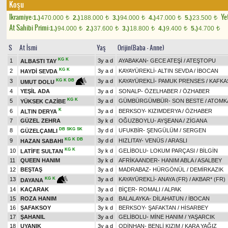
Koşu
Ikramiye:
Yet
1.)
470.000
2.)
188.000
3.)
94.000
4.)
47.000
5.)
23.500
t
t
t
t
t
At Sahibi Primi:
1.)
94.000
2.)
37.600
3.)
18.800
4.)
9.400
5.)
4.700
t
t
t
t
t
S
At İsmi
Yaş
Orijin(Baba - Anne)
KG
K
1
3y a d
AYABAKAN
-
GECE ATEŞİ
/
ATEŞTOPU
ALBASTI TAY
KG
K
2
3y a d
KAYAYÜREKLİ
-
ALTIN SEVDA
/
İBOCAN
HAYDİ SEVDA
3
3y a d
KAYAYÜREKLİ
-
PAMUK PRENSES
/
KAFKA
KG
K
DB
UMUT DOLU
4
YEŞİL ADA
3y a d
SONALP
-
ÖZELHABER
/
ÖZHABER
KG
K
5
3y a d
GÜMBÜRGÜMBÜR
-
SON BESTE
/
ATOMK
YÜKSEK CAZİBE
K
6
3y a d
BERKSOY
-
KIZIMDERYA
/
ÖZHABER
ALTIN DERYA
7
GÜZEL ZEHRA
3y k d
OĞUZBOYLU
-
AYŞEANA
/
ZİGANA
DB
SKG
SK
8
3y d d
UFUKBİR
-
ŞENGÜLÜM
/
SERGEN
GÜZELÇAMLI
KG
K
DB
9
3y d d
HIZLITAY
-
VENÜS
/
ARASLI
HAZAN SABAHI
KG
K
10
3y k d
GELİBOLU
-
LOKUM PARÇASI
/
BİLGİN
LATİFE SULTAN
11
QUEEN HANIM
3y k d
AFRİKAANDER
-
HANIM ABLA
/
ASALBEY
12
BEŞTAŞ
3y a d
MADRABAZ
-
HÜRGÖNÜL
/
DEMİRKAZIK
13
3y a d
KAYAYÜREKLİ
-
ANAYA (FR)
/
AKBAR* (FR)
KG
K
DAYANA
14
KAÇARAK
3y a d
BİÇER
-
ROMALI
/
ALPAK
15
ROZA HANIM
3y a d
BALALAYKA
-
DİLAHATUN
/
İBOCAN
16
ŞAFAKSOY
3y k d
BERKSOY
-
ŞAFAKTAN
/
HİSARBEY
17
ŞAHANIL
3y a d
GELİBOLU
-
MİNE HANIM
/
YAŞARCIK
18
UYANIK
3y a d
ODİNHAN
-
BENLİ KIZIM
/
KARA YAĞIZ