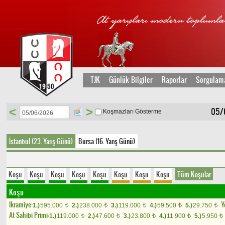
TJK
Günlük Bilgiler
Raporlar
Sorgulam
<
>
05/
Koşmazları Gösterme
İstanbul (23. Yarış Günü)
Bursa (16. Yarış Günü)
Koşu
Koşu
Koşu
Koşu
Koşu
Koşu
Koşu
Koşu
Tüm Koşular
Koşu
Ikramiye:
Y
1.)
595.000
2.)
238.000
3.)
119.000
4.)
59.500
5.)
29.750
t
t
t
t
t
At Sahibi Primi:
1.)
119.000
2.)
47.600
3.)
23.800
4.)
11.900
5.)
5.950
t
t
t
t
t