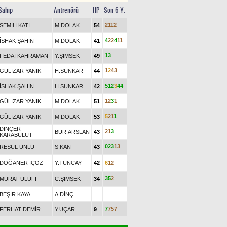
Sahip
Antrenörü
HP
Son 6 Y.
2
1
1
2
SEMİH KATI
M.DOLAK
54
4
2
2
4
1
1
İSHAK ŞAHİN
M.DOLAK
41
1
3
FEDAİ KAHRAMAN
Y.ŞİMŞEK
49
1
2
4
3
GÜLİZAR YANIK
H.SUNKAR
44
5
1
2
3
4
4
İSHAK ŞAHİN
H.SUNKAR
42
1
2
3
1
GÜLİZAR YANIK
M.DOLAK
51
5
2
1
1
GÜLİZAR YANIK
M.DOLAK
53
DİNÇER
2
1
3
BUR.ARSLAN
43
KARABULUT
0
2
3
1
3
RESUL ÜNLÜ
S.KAN
43
DOĞANER İÇÖZ
Y.TUNCAY
42
6
1
2
3
5
2
MURAT ULUFİ
C.ŞİMŞEK
34
BEŞİR KAYA
A.DİNÇ
7
7
5
7
FERHAT DEMİR
Y.UÇAR
9