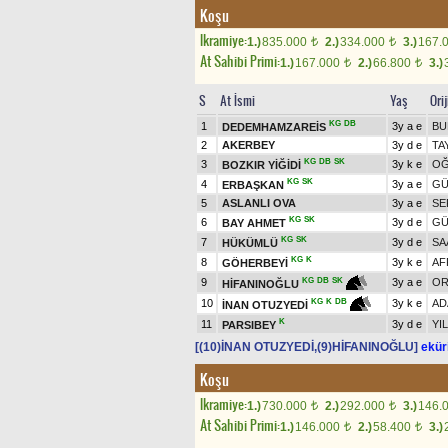
Koşu
Ikramiye:
1.)
835.000
2.)
334.000
3.)
167.
t
t
At Sahibi Primi:
1.)
167.000
2.)
66.800
3.)
t
t
S
At İsmi
Yaş
Ori
KG
DB
1
3y a e
BU
DEDEMHAMZAREİS
2
AKERBEY
3y d e
TA
KG
DB
SK
3
3y k e
OĞ
BOZKIR YİĞİDİ
KG
SK
4
3y a e
G
ERBAŞKAN
5
ASLANLI OVA
3y a e
SE
KG
SK
6
3y d e
G
BAY AHMET
KG
SK
7
3y d e
SA
HÜKÜMLÜ
KG
K
8
3y k e
AF
GÖHERBEYİ
9
3y a e
OR
KG
DB
SK
HİFANINOĞLU
10
3y k e
AD
KG
K
DB
İNAN OTUZYEDİ
K
11
3y d e
YI
PARSIBEY
[(10)İNAN OTUZYEDİ,(9)HİFANINOĞLU]
eküri
Koşu
Ikramiye:
1.)
730.000
2.)
292.000
3.)
146.
t
t
At Sahibi Primi:
1.)
146.000
2.)
58.400
3.)
t
t