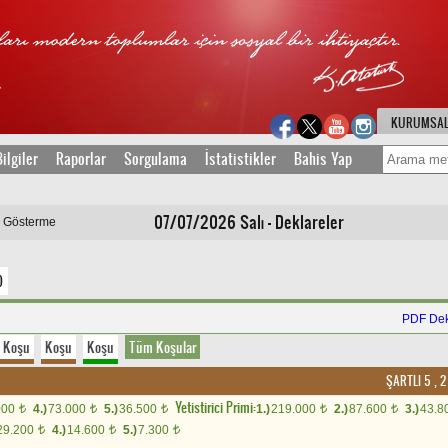
KURUMSA
ilgiler
Raporlar
Sorgulama
İstatistikler
Bahis Yap
07/07/2026 Salı - Deklareler
ı Gösterme
)
PDF Dek
Koşu
Koşu
Koşu
Tüm Koşular
ŞARTLI 5 , 2
Yetistirici Primi:
000
4.)
73.000
5.)
36.500
1.)
219.000
2.)
87.600
3.)
43.8
t
t
t
t
t
29.200
4.)
14.600
5.)
7.300
t
t
t