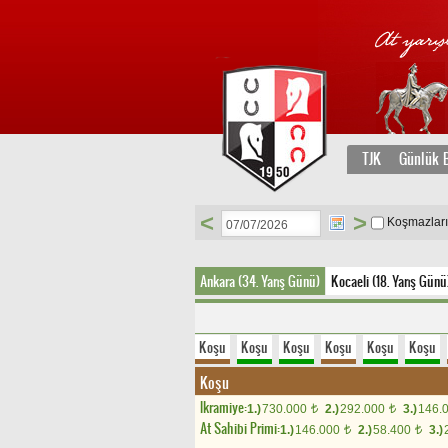
TJK
Günlük B
<
>
Koşmazlar
Ankara (34. Yarış Günü)
Kocaeli (18. Yarış Günü
Koşu
Koşu
Koşu
Koşu
Koşu
Koşu
Koşu
Ikramiye:
1.)
730.000
2.)
292.000
3.)
146.
t
t
At Sahibi Primi:
1.)
146.000
2.)
58.400
3.)
t
t