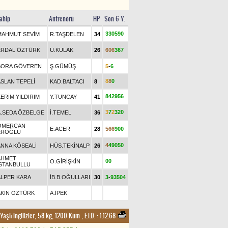
ahip
Antrenörü
HP
Son 6 Y.
3
3
0
5
9
0
MAHMUT SEVİM
R.TAŞDELEN
34
ERDAL ÖZTÜRK
U.KULAK
26
6
0
6
3
6
7
BORA GÖVEREN
Ş.GÜMÜŞ
5
-
6
8
8
0
ASLAN TEPELİ
KAD.BALTACI
8
8
4
2
9
5
6
ERİM YILDIRIM
Y.TUNCAY
41
3
7
2
3
2
0
A.SEDA ÖZBELGE
İ.TEMEL
36
ÖMERCAN
E.ACER
28
5
6
6
9
0
0
EROĞLU
4
4
9
0
5
0
ANNA KÖSEALİ
HÜS.TEKİNALP
26
AHMET
0
0
O.GİRİŞKİN
İSTANBULLU
ALPER KARA
İB.B.OĞULLARI
30
3
-
9
3
5
0
4
AKIN ÖZTÜRK
A.İPEK
 Yaşlı İngilizler, 58 kg, 1200 Kum
,
E.İ.D. :
1.12.68