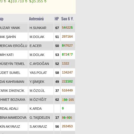
20
4.)
10.710
5.)
5.355
t
t
t
ip
Antrenörü
HP
Son 6 Y.
5
4
4
2
2
5
LİZAR YANIK
H.SUNKAR
67
2
9
7
1
6
4
HAK ŞAHİN
M.DOLAK
51
8
4
7
6
2
7
MERCAN EROĞLU
E.ACER
50
8
7
2
4
7
7
MİH KATI
M.DOLAK
53
1
3
2
2
HÜSEYİN TEMEL
C.AYDOĞAN
52
1
3
4
2
4
7
JDET SUMEL
YAS.POLAT
58
2
2
2
1
0
2
DAİ KAHRAMAN
Y.ŞİMŞEK
49
5
1
6
4
4
9
TARIK DİKENCİK
M.ÖZGÜL
37
HMET BOZKAYA
M.ÖZYİĞİT
62
1
5
6
-
1
6
5
0
RDAL ADALI
K.ARDA
BİNA MAMEDOVA
G.TAŞDELEN
17
8
6
-
8
0
5
2
5
3
4
5
3
KİN AKYAVUZ
S.AKYAVUZ
56