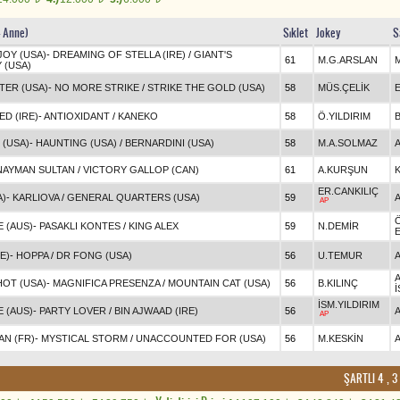
- Anne)
Sıklet
Jokey
S
JOY (USA)
-
DREAMING OF STELLA (IRE)
/
GIANT'S
61
M.G.ARSLAN
 (USA)
TER (USA)
-
NO MORE STRIKE
/
STRIKE THE GOLD (USA)
58
MÜS.ÇELİK
D (IRE)
-
ANTIOXIDANT
/
KANEKO
58
Ö.YILDIRIM
 (USA)
-
HAUNTING (USA)
/
BERNARDINI (USA)
58
M.A.SOLMAZ
NAYMAN SULTAN
/
VICTORY GALLOP (CAN)
61
A.KURŞUN
K
ER.CANKILIÇ
A)
-
KARLIOVA
/
GENERAL QUARTERS (USA)
59
AP
 (AUS)
-
PASAKLI KONTES
/
KING ALEX
59
N.DEMİR
E)
-
HOPPA
/
DR FONG (USA)
56
U.TEMUR
HOT (USA)
-
MAGNIFICA PRESENZA
/
MOUNTAIN CAT (USA)
56
B.KILINÇ
İSM.YILDIRIM
 (AUS)
-
PARTY LOVER
/
BIN AJWAAD (IRE)
56
AP
AN (FR)
-
MYSTICAL STORM
/
UNACCOUNTED FOR (USA)
56
M.KESKİN
ŞARTLI 4 , 3