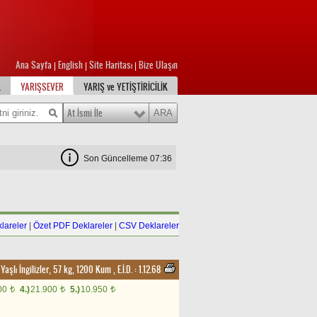
Ana Sayfa
English
Site Haritası
Bize Ulaşın
|
|
|
L
YARIŞSEVER
YARIŞ ve YETİŞTİRİCİLİK
At İsmi İle
Son Güncelleme 07:36
lareler
|
Özet PDF Deklareler
|
CSV Deklareler
 Yaşlı İngilizler, 57 kg, 1200 Kum
,
E.İ.D. :
1.12.68
00
4.)
21.900
5.)
10.950
t
t
t