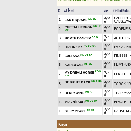
S
At İsmi
Yaş
Orijin(Baba 
3y a
SADLER'S 
KG
SK
1
EARTHQUAKE
e
CAUSEWAY
KG
DB
3y d
CHESTA HEDRON
2
BODEMEIS
e
SK
3y d
DB
SK
3
AUTHORIZE
NORTH DANCER
e
3y d
KG
DB
SK
4
PAPA CLEM
ORION SKY
e
3y d
KG
DB
SK
5
FINESSE
-
SULTANA
d
3y d
DB
SK
6
KLIMT (US
KARLOVASİ
d
KG
K
3y d
MY DREAM HORSE
7
EPAULETTE
d
DB
KG
K
DB
3y d
BE RIGHT BACK
8
TOROK (IR
d
3y d
KG
K
9
TRAPPE S
BERRYWING
d
3y d
KG
DB
SK
10
EPAULETTE
MRS NİLŞAH
d
3y d
KG
SK
11
NATIVE KH
SILKY PEARL
d
Koşu