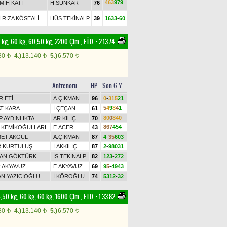
4
6
3
9
7
9
MİH KATI
H.SUNKAR
76
İ RIZA KÖSEALİ
HÜS.TEKİNALP
39
1
6
3
3
-
6
0
 54 kg, 60 kg, 60,50 kg, 2200 Çim
,
E.İ.D. :
2.13.74
80
4.)
13.140
5.)
6.570
t
t
t
Antrenörü
HP
Son 6 Y.
R ETİ
A.ÇIKMAN
96
0
-
3
1
5
2
1
5
4
9
8
4
1
T KARA
İ.ÇEÇAN
61
8
0
0
8
4
0
 AYDINLIKTA
AR.KILIÇ
70
8
6
7
4
5
4
 KEMİKOĞULLARI
E.ACER
43
ET AKGÜL
A.ÇIKMAN
87
4
-
3
5
6
0
3
 KURTULUŞ
İ.AKKILIÇ
87
2
-
9
8
0
3
1
AN GÖKTÜRK
İS.TEKİNALP
82
1
2
3
-
2
7
2
R AKYAVUZ
E.AKYAVUZ
69
9
5
-
4
9
4
3
AN YAZICIOĞLU
İ.KÖROĞLU
74
5
3
1
2
-
3
2
 54,50 kg, 60 kg, 60 kg, 1600 Çim
,
E.İ.D. :
1.33.82
80
4.)
13.140
5.)
6.570
t
t
t