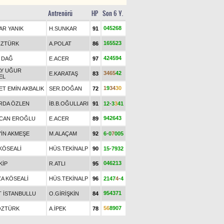
Antrenörü
HP
Son 6 Y.
0
4
5
2
6
8
AR YANIK
H.SUNKAR
91
1
6
5
5
2
3
ÖZTÜRK
A.POLAT
86
4
2
4
5
9
4
 DAĞ
E.ACER
97
AY UĞUR
3
4
6
5
4
2
E.KARATAŞ
83
EL
1
9
3
4
3
0
T EMİN AKBALIK
SER.DOĞAN
72
ARDA ÖZLEN
İB.B.OĞULLARI
91
1
2
-
3
3
4
1
9
4
2
6
4
3
CAN EROĞLU
E.ACER
89
İN AKMEŞE
M.ALAÇAM
92
6
-
0
7
0
0
5
KÖSEALİ
HÜS.TEKİNALP
90
1
5
-
7
9
3
2
0
4
6
2
1
3
KİP
R.ATLI
95
ZA KÖSEALİ
HÜS.TEKİNALP
96
2
1
4
7
4
-
4
9
5
4
3
7
1
 İSTANBULLU
O.GİRİŞKİN
84
5
6
8
9
0
7
ÖZTÜRK
A.İPEK
78