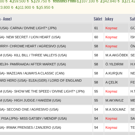
Yetistirici Primi:
000
4.)
59.500
5.)
29.750
1.)
107.100
2.)
42.840
3.)
21.4
t
t
t
t
t
23.800
4.)
11.900
5.)
5.950
t
t
t
a - Anne)
Sıklet
Jokey
Sah
(USA)
-
CARNA
/
DIVINE LIGHT* (JPN)
61
Koşmaz
GÜ
SA)
-
NEW SECRET
/
LION HEART (USA)
60
Koşmaz
İS
URRY
-
CHROME HEART
/
AGRESIVO (USA)
58
Koşmaz
Ö
M (USA)
-
KILL BILL
/
THREE VALLEYS (USA)
58
M.A.AKGÖBEK
SE
ELİH
-
PAMİRAADA
/
AFTER MARKET (USA)
58
Ö.YILDIRIM
H.
SA)
-
MAZEJAN
/
ALWAYS A CLASSIC (CAN)
58
A.KURŞUN
NE
RD HERO (USA)
-
ELEA (GER)
/
LORD OF ENGLAND
58
A.ÇELİK
FE
M (USA)
-
SHOW ME THE SPEED
/
DIVINE LIGHT* (JPN)
55
Koşmaz
H.
M (USA)
-
HIGH JUDGE
/
HAKEEM (USA)
55
M.AKYAVUZ
ME
SA)
-
SECOND ONE
/
AGRESIVO (USA)
54
M.A.SOLMAZ
SE
 PISA (JPN)
-
MISS GATSBY
/
MENDIP (USA)
54
Koşmaz
SA
SA)
-
IRMAK PRENSES
/
ZANJERO (USA)
54
Koşmaz
TE