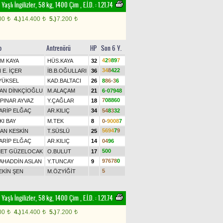
 Yaşlı İngilizler, 58 kg, 1400 Çim
,
E.İ.D. :
1.21.74
00
4.)
14.400
5.)
7.200
t
t
t
p
Antrenörü
HP
Son 6 Y.
4
2
9
8
9
7
İM KAYA
HÜS.KAYA
32
3
4
8
4
2
2
 E. İÇER
İB.B.OĞULLARI
36
 YÜKSEL
KAD.BALTACI
26
8
8
6
-
3
6
AN DİNKÇİOĞLU
M.ALAÇAM
21
6
-
0
7
9
4
8
7
0
8
8
6
0
PINAR AYVAZ
Y.ÇAĞLAR
18
ARİP ELĞAÇ
AR.KILIÇ
34
5
4
8
3
3
2
KI BAY
M.TEK
8
0
-
9
0
0
8
7
5
6
9
4
7
9
AN KESKİN
T.SÜSLÜ
25
ARİP ELĞAÇ
AR.KILIÇ
14
0
4
9
6
5
0
0
ET GÜZELOCAK
O.BULUT
17
9
7
6
7
8
0
AHADDİN ASLAN
Y.TUNCAY
9
5
EKİN ŞEN
M.ÖZYİĞİT
 Yaşlı İngilizler, 58 kg, 1400 Çim
,
E.İ.D. :
1.21.74
00
4.)
14.400
5.)
7.200
t
t
t