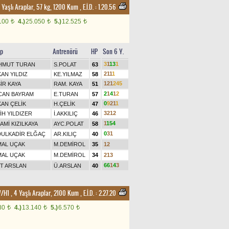
Yaşlı Araplar, 57 kg, 1200 Kum
,
E.İ.D. :
1.20.56
100
4.)
25.050
5.)
12.525
t
t
t
ip
Antrenörü
HP
Son 6 Y.
3
1
1
3
1
HMUT TURAN
S.POLAT
63
2
1
1
1
AN YILDIZ
KE.YILMAZ
58
1
2
1
2
4
5
İR KAYA
RAM. KAYA
51
2
1
4
1
2
CAN BAYRAM
E.TURAN
57
0
9
2
1
1
AN ÇELİK
H.ÇELİK
47
3
2
1
2
İH YILDIZER
İ.AKKILIÇ
46
1
1
5
4
AMİ KIZILKAYA
AYC.POLAT
58
0
3
1
DULKADİR ELĞAÇ
AR.KILIÇ
40
MAL UÇAK
M.DEMİROL
35
1
2
MAL UÇAK
M.DEMİROL
34
2
1
3
6
6
1
4
3
T ARSLAN
Ü.ARSLAN
40
H1 , 4 Yaşlı Araplar, 2100 Kum
,
E.İ.D. :
2.27.20
80
4.)
13.140
5.)
6.570
t
t
t