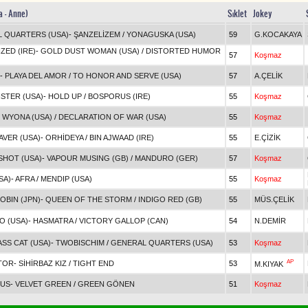
a - Anne)
Sıklet
Jokey
 QUARTERS (USA)
-
ŞANZELİZEM
/
YONAGUSKA (USA)
59
G.KOCAKAYA
ZED (IRE)
-
GOLD DUST WOMAN (USA)
/
DISTORTED HUMOR
57
Koşmaz
-
PLAYA DEL AMOR
/
TO HONOR AND SERVE (USA)
57
A.ÇELİK
STER (USA)
-
HOLD UP
/
BOSPORUS (IRE)
55
Koşmaz
-
WYONA (USA)
/
DECLARATION OF WAR (USA)
55
Koşmaz
AVER (USA)
-
ORHİDEYA
/
BIN AJWAAD (IRE)
55
E.ÇİZİK
SHOT (USA)
-
VAPOUR MUSING (GB)
/
MANDURO (GER)
57
Koşmaz
SA)
-
AFRA
/
MENDIP (USA)
55
Koşmaz
OBIN (JPN)
-
QUEEN OF THE STORM
/
INDIGO RED (GB)
55
MÜS.ÇELİK
O (USA)
-
HASMATRA
/
VICTORY GALLOP (CAN)
54
N.DEMİR
SS CAT (USA)
-
TWOBISCHIM
/
GENERAL QUARTERS (USA)
53
Koşmaz
AP
TOR
-
SİHİRBAZ KIZ
/
TIGHT END
53
M.KIYAK
CUS
-
VELVET GREEN
/
GREEN GÖNEN
51
Koşmaz