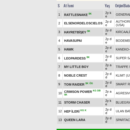
S
At İsmi
Yaş
Orijin(Bab
2y k
SK
1
GENERAL
RATTLESNAKE
e
2y d
AUTHORI
2
ELSENORDELOSCIELOS
e
(USA)
2y d
SK
3
KIRCAALİ
HAYRETBİŞEY
e
2y d
4
HAVASUPAI
BODEMEI
e
2y d
5
HAWK
KANEKO
e
2y d
SK
6
SUPER S
LEOPARDESS
d
2y a
7
MY LITTLE BOY
TRAPPE 
e
2y d
8
NOBLE CREST
KLIMT (U
d
2y d
SK
ÖG
9
SMART R
TOM RAIDER
d
KG
DB
2y a
CRIMSON POWER
10
AGRESIV
e
SK
2y k
11
STORM CHASER
BLUEGRA
e
2y d
KG
K
12
ULAN BA
HEP İLERİ
d
2y d
13
QUEEN LARA
SPARTA
d