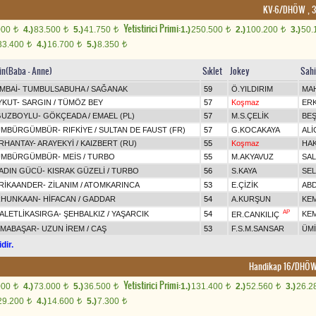
KV-6/DHÖW , 3 
Yetistirici Primi:
000
4.)
83.500
5.)
41.750
1.)
250.500
2.)
100.200
3.)
50.
t
t
t
t
t
33.400
4.)
16.700
5.)
8.350
t
t
t
jin(Baba - Anne)
Sıklet
Jokey
Sah
MBAİ
-
TUMBULSABUHA
/
SAĞANAK
59
Ö.YILDIRIM
MA
YKUT
-
SARGIN
/
TÜMÖZ BEY
57
Koşmaz
ERK
UZBOYLU
-
GÖKÇEADA
/
EMAEL (PL)
57
M.S.ÇELİK
BEŞ
ÜMBÜRGÜMBÜR
-
RIFKİYE
/
SULTAN DE FAUST (FR)
57
G.KOCAKAYA
ALİ
RHANTAY
-
ARAYEKYİ
/
KAIZBERT (RU)
55
Koşmaz
HAK
ÜMBÜRGÜMBÜR
-
MEİS
/
TURBO
55
M.AKYAVUZ
SAL
ADIN GÜCÜ
-
KISRAK GÜZELİ
/
TURBO
56
S.KAYA
SEL
RİKAANDER
-
ZİLANIM
/
ATOMKARINCA
53
E.ÇİZİK
AB
HUNKAAN
-
HİFACAN
/
GADDAR
54
A.KURŞUN
KE
AP
ALETLİKASIRGA
-
ŞEHBALKIZ
/
YAŞARCIK
54
KE
ER.CANKILIÇ
LMABAŞAR
-
UZUN İREM
/
CAŞ
53
F.S.M.SANSAR
ÜMİ
dir.
Handikap 16/DHÖW/
Yetistirici Primi:
000
4.)
73.000
5.)
36.500
1.)
131.400
2.)
52.560
3.)
26.2
t
t
t
t
t
29.200
4.)
14.600
5.)
7.300
t
t
t