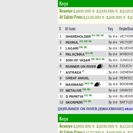
Koşu
Ikramiye:
1.)
600.000
2.)
240.000
3.)
120.
t
t
At Sahibi Primi:
1.)
120.000
2.)
48.000
3.)
t
t
S
At İsmi
Yaş
Orijin(Ba
KG
DB
SK
1
3y d e
VICTOIR
SHAREHOLDER
KG
DB
SK
2
3y d e
VICTOR
PEVRUL
DB
SK
3
3y d e
BLUEGR
LAGARİ
KG
SK
4
3y d e
MYBOYCH
PALAÇİNKA
DB
SKG
SK
5
3y d e
JUNGLE
SON OF YAŞAR
6
3y d d
TOUCH 
RUNNER ON RIVER
K
7
3y d d
GENERA
ASTRAEA
8
GREAT ANGEL
3y a d
PERFEC
9
3y d d
BODEME
SKG
SK
MAXIMAND
DB
SK
10
3y a d
GRAYS
METALIVE
KG
SK
11
3y d d
BLUEGR
O PAPATYA
KG
SK
12
3y d d
BATTLE
SKORPERİ
[(6)RUNNER ON RIVER,(9)MAXIMAND]
eküri
Koşu
Ikramiye:
1.)
600.000
2.)
240.000
3.)
120.
t
t
At Sahibi Primi:
1.)
120.000
2.)
48.000
3.)
t
t