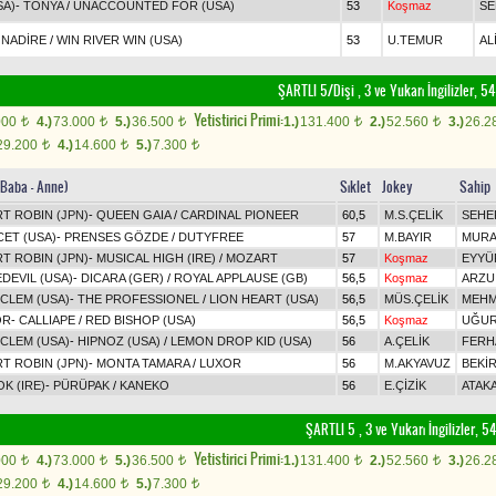
SA)
-
TONYA
/
UNACCOUNTED FOR (USA)
53
Koşmaz
SE
-
NADİRE
/
WIN RIVER WIN (USA)
53
U.TEMUR
AL
ŞARTLI 5/Dişi , 3 ve Yukarı İngilizler,
Yetistirici Primi:
000
4.)
73.000
5.)
36.500
1.)
131.400
2.)
52.560
3.)
26.2
t
t
t
t
t
29.200
4.)
14.600
5.)
7.300
t
t
t
(Baba - Anne)
Sıklet
Jokey
Sahip
T ROBIN (JPN)
-
QUEEN GAIA
/
CARDINAL PIONEER
60,5
M.S.ÇELİK
SEHE
ET (USA)
-
PRENSES GÖZDE
/
DUTYFREE
57
M.BAYIR
MURA
T ROBIN (JPN)
-
MUSICAL HIGH (IRE)
/
MOZART
57
Koşmaz
EYYÜP
DEVIL (USA)
-
DICARA (GER)
/
ROYAL APPLAUSE (GB)
56,5
Koşmaz
ARZU
 CLEM (USA)
-
THE PROFESSIONEL
/
LION HEART (USA)
56,5
MÜS.ÇELİK
MEHM
OR
-
CALLIAPE
/
RED BISHOP (USA)
56,5
Koşmaz
UĞUR
 CLEM (USA)
-
HIPNOZ (USA)
/
LEMON DROP KID (USA)
56
A.ÇELİK
FERH
T ROBIN (JPN)
-
MONTA TAMARA
/
LUXOR
56
M.AKYAVUZ
BEKİ
K (IRE)
-
PÜRÜPAK
/
KANEKO
56
E.ÇİZİK
ATAK
ŞARTLI 5 , 3 ve Yukarı İngilizler,
Yetistirici Primi:
000
4.)
73.000
5.)
36.500
1.)
131.400
2.)
52.560
3.)
26.2
t
t
t
t
t
29.200
4.)
14.600
5.)
7.300
t
t
t