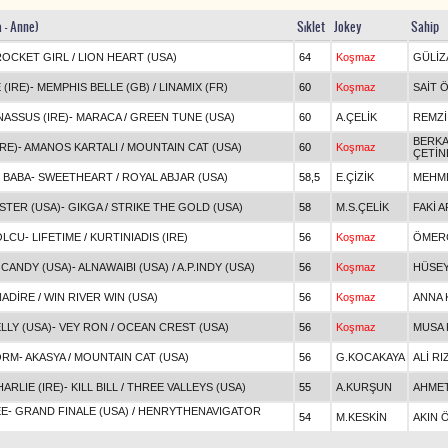
a - Anne)
Sıklet
Jokey
Sahip
ROCKET GIRL
/
LION HEART (USA)
64
Koşmaz
GÜLİZ
(IRE)
-
MEMPHIS BELLE (GB)
/
LINAMIX (FR)
60
Koşmaz
SAİT 
ASSUS (IRE)
-
MARACA
/
GREEN TUNE (USA)
60
A.ÇELİK
REMZİ
BERK
RE)
-
AMANOS KARTALI
/
MOUNTAIN CAT (USA)
60
Koşmaz
ÇETİN
 BABA
-
SWEETHEART
/
ROYAL ABJAR (USA)
58,5
E.ÇİZİK
MEHME
STER (USA)
-
GIKGA
/
STRIKE THE GOLD (USA)
58
M.S.ÇELİK
FAKİ 
OLCU
-
LIFETIME
/
KURTINIADIS (IRE)
56
Koşmaz
ÖMER
 CANDY (USA)
-
ALNAWAIBI (USA)
/
A.P.INDY (USA)
56
Koşmaz
HÜSEY
NADİRE
/
WIN RIVER WIN (USA)
56
Koşmaz
ANNA 
LLY (USA)
-
VEY RON
/
OCEAN CREST (USA)
56
Koşmaz
MUSA 
ORM
-
AKASYA
/
MOUNTAIN CAT (USA)
56
G.KOCAKAYA
ALİ RI
ARLIE (IRE)
-
KILL BILL
/
THREE VALLEYS (USA)
55
A.KURŞUN
AHMET
EE
-
GRAND FINALE (USA)
/
HENRYTHENAVIGATOR
54
M.KESKİN
AKIN 