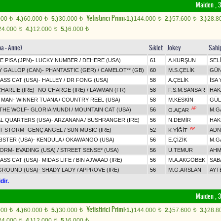
Maiden , 3
Yetistirici Primi:
000
4.)
60.000
5.)
30.000
1.)
144.000
2.)
57.600
3.)
28.8
t
t
t
t
t
24.000
4.)
12.000
5.)
6.000
t
t
t
ba - Anne)
Sıklet
Jokey
Sahi
E PISA (JPN)
-
LUCKY NUMBER
/
DEHERE (USA)
61
A.KURŞUN
SEL
Y GALLOP (CAN)
-
PHANTASTIC (GER)
/
CAMELOT** (GB)
60
M.S.ÇELİK
GÜN
ASS CAT (USA)
-
HALLEY
/
DR FONG (USA)
58
A.ÇELİK
İSA
ARLIE (IRE)
-
NO CHARGE (IRE)
/
LAWMAN (FR)
58
F.S.M.SANSAR
HAK
 MAN
-
WINNER TUANA
/
COUNTRY REEL (USA)
58
M.KESKİN
GÜL
AP
THE WOLF
-
GLORIA MUNDI
/
MOUNTAIN CAT (USA)
56
M.G
O.AÇAR
L QUARTERS (USA)
-
ARZANANA
/
BUSHRANGER (IRE)
56
N.DEMİR
HAK
AP
T STORM
-
GENÇ ANGEL
/
SUN MUSIC (IRE)
52
ADN
K.YİĞİT
ISTER (USA)
-
KENDULA
/
OKAWANGO (USA)
56
E.ÇİZİK
M.G
TORM
-
EVADING (USA)
/
STREET SENSE* (USA)
56
U.TEMUR
AHM
ASS CAT (USA)
-
MIDAS LIFE
/
BIN AJWAAD (IRE)
56
M.A.AKGÖBEK
SAB
GROUND (USA)
-
SHADY LADY
/
APPROVE (IRE)
56
M.G.ARSLAN
AYT
dir.
Maiden , 3
Yetistirici Primi:
000
4.)
60.000
5.)
30.000
1.)
144.000
2.)
57.600
3.)
28.8
t
t
t
t
t
24.000
4.)
12.000
5.)
6.000
t
t
t