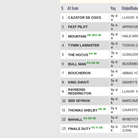
S
At İsmi
Yaş
Orijin(Bab
4y d
1
CAZATOR DE OSOS
LUXOR
-
a
5y a
2
FAST PILOT
APPROVE 
a
6y d
DB
SKG
SK
3
HALICARN
MOUNTAIN
a
4y d
4
TYWIN LANNISTER
TOROK (I
a
3y a
KG
SK
5
GÜNGÖR
THE HOCUS
e
4y d
KG
DB
SK
6
BODEMEI
BULL MAN
a
5y d
7
BOUCHERON
ABBAS Y
a
5y d
8
KING DAVUT
SIDNEY'S
a
RAYMOND
6y d
9
LUXOR
-
REDDINGTON
a
8y d
10
SER VEYRON
MARCAVE
k
5y k
DB
SK
11
GRAYST
THOMAS SHELBY
a
5y d
KG
DB
SK
12
MYBOYCH
MAHALL
k
6y d
DUTYFR
KG
K
DB
13
FINALE DUTY
k
(USA)