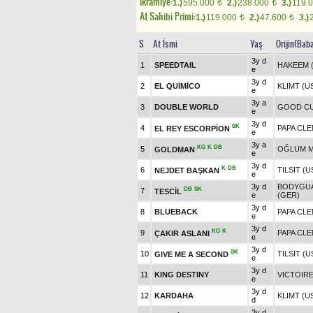
Ikramiye:
1.)
595.000
2.)
238.000
3.)
119.
t
t
At Sahibi Primi:
1.)
119.000
2.)
47.600
3.)
t
t
S
At İsmi
Yaş
Orijin(Bab
3y d
1
SPEEDTAIL
HAKEEM 
e
3y d
2
EL QUİMİCO
KLIMT (U
e
3y a
3
DOUBLE WORLD
GOOD C
e
3y d
SK
4
PAPA CLE
EL REY ESCORPİON
e
3y a
KG
K
DB
5
OĞLUM M
GOLDMAN
e
3y d
K
DB
6
TILSIT (U
NEJDET BAŞKAN
e
3y d
BODYGUA
DB
SK
7
TESCİL
e
(GER)
3y d
8
BLUEBACK
PAPA CLE
e
3y d
KG
K
9
PAPA CLE
ÇAKIR ASLANI
e
3y d
SK
10
TILSIT (U
GIVE ME A SECOND
e
3y d
11
KING DESTINY
VICTOIRE
e
3y d
12
KARDAHA
KLIMT (U
d
3y d