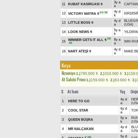
3y a
11
KUBAT KASIRGASI
CAPTAIN
t
e
4y d
KG
SK
12
KIRDEM
VICTORY MATRA
t
k
4y d
BLUEGR
13
LITTLE BOSS
t
a
(USA)
5y a
14
LOOK NEWS
YILDIRI
t
k
DB
8y a
WINNER GETS IT ALL
t
15
WIN RIV
a
SK
4y d
16
NART ATEŞİ
MAKE BE
t
a
Koşu
Ikramiye:
1.)
795.000
2.)
318.000
3.)
159.
t
t
At Sahibi Primi:
1.)
159.000
2.)
63.600
3.)
t
t
S
At İsmi
Yaş
Orij
4y d
HER
1
HERE TO GO
a
(US
6y d
2
COOL STAR
TOR
a
5y a
RUN
3
QUEEN BÜŞRA
k
(US
4y d
BLU
4
MR NALÇAKAN
a
(US
5y d
K
DB