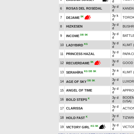
d
3y d
6
ROSAS DEL ROSEDAL
KANEK
d
3y k
SK
7
TOROK 
DEJAME
d
3y d
8
HIZKESEN
BUSHR
d
3y d
DB
SK
9
BATTL
INCOME
d
3y d
KG
10
KLIMT 
LADYBIRD
d
3y d
11
PRINCESS HAZAL
PAPA C
d
3y d
SK
12
GOOD 
RECUERDAME
d
3y a
KG
DB
SK
13
KLIMT 
SERAHİRA
d
3y d
DB
SK
14
LUXOR
AGE OF SKY
d
3y d
15
ANGEL OF TIME
APPROV
d
3y d
BODEM
K
16
BOLD STEPS
d
(USA)
3y d
17
CLARISSA
ACTIO
d
3y d
K
18
TIZWAY
HOLD FAST
d
3y d
KG
SK
19
VICTO
VICTORY GIRL
d