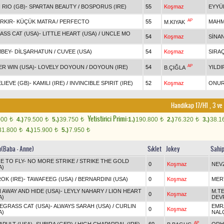
 RIO (GB)
-
SPARTAN BEAUTY
/
BOSPORUS (IRE)
55
Koşmaz
EYYÜP
AP
İRKIR
-
KÜÇÜK MATRA
/
PERFECTO
55
MAHM
M.KIYAK
ASS CAT (USA)
-
LITTLE HEART (USA)
/
UNCLE MO
54
Koşmaz
SİNA
MBEY
-
DİLŞARHATUN
/
CUVEE (USA)
54
Koşmaz
SIRA
AP
ER WIN (USA)
-
LOVELY DOYOUN
/
DOYOUN (IRE)
54
YILDI
B.ÇIĞLA
LIEVE (GB)
-
KAMILI (IRE)
/
INVINCIBLE SPIRIT (IRE)
52
Koşmaz
ONUR
Handikap 17/H1 , 3 ve
Yetistirici Primi:
000
4.)
79.500
5.)
39.750
1.)
190.800
2.)
76.320
3.)
38.1
t
t
t
t
t
31.800
4.)
15.900
5.)
7.950
t
t
t
in(Baba - Anne)
Sıklet
Jokey
Sahi
E TO FLY
-
NO MORE STRIKE
/
STRIKE THE GOLD
0
Koşmaz
NEV
A)
OK (IRE)
-
TAWAFEEG (USA)
/
BERNARDINI (USA)
0
Koşmaz
MER
 AWAY AND HIDE (USA)
-
LEYLY NAHARY
/
LION HEART
M.TE
0
Koşmaz
A)
DEV
EGRASS CAT (USA)
-
ALWAYS SARAH (USA)
/
CURLIN
EMR
0
Koşmaz
A)
NAL
AP