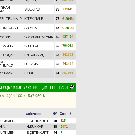
AN KİBAR
S.ÇİFTÇİ
79
İRHAN
7
3
9
4
4
9
S.BEKTAŞ
75
MAZ
SEL TEKİNALP
K.TEKİNALP
73
6
-
2
0
4
6
4
T DURUCAN
A.YETİŞ
67
0
-
3
6
1
6
1
5
3
7
4
8
4
E AYSEL
Ö.A.ALAKUŞTEKİN
60
7
0
0
0
8
2
 BARLIK
G.SÜTCÜ
59
8
4
1
6
7
1
T COŞAR
EN.KARATAŞ
57
İM
4
4
1
4
1
4
D.ERGİN
53
GÜNDÜZ
A ATMAN
E.USLU
51
0
5
4
7
6
1
 Yaşlı Araplar, 57 kg, 1400 Çim
,
E.İ.D. :
1.29.31
0
4.)
14.100
5.)
7.050
t
t
t
Antrenörü
HP
Son 6 Y.
1
1
5
 TÜRKMEN
E.ÇETİNKURT
48
HİN
H.SUNKAR
38
9
6
7
1
1
 TÜRKMEN
E.ÇETİNKURT
44