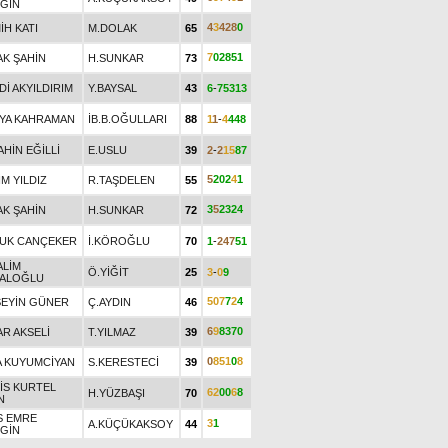
GİN
4
3
4
2
8
0
İH KATI
M.DOLAK
65
7
0
2
8
5
1
AK ŞAHİN
H.SUNKAR
73
Dİ AKYILDIRIM
Y.BAYSAL
43
6
-
7
5
3
1
3
YA KAHRAMAN
İB.B.OĞULLARI
88
1
1
-
4
4
4
8
AHİN EĞİLLİ
E.USLU
39
2
-
2
1
5
8
7
5
2
0
2
4
1
İM YILDIZ
R.TAŞDELEN
55
3
5
2
3
2
4
AK ŞAHİN
H.SUNKAR
72
UK CANÇEKER
İ.KÖROĞLU
70
1
-
2
4
7
5
1
ALİM
Ö.YİĞİT
25
3
-
0
9
ALOĞLU
5
0
7
7
2
4
EYİN GÜNER
Ç.AYDIN
46
6
9
8
3
7
0
AR AKSELİ
T.YILMAZ
39
0
8
5
1
0
8
A KUYUMCİYAN
S.KERESTECİ
39
İS KURTEL
6
2
0
0
6
8
H.YÜZBAŞI
70
N
S EMRE
3
1
A.KÜÇÜKAKSOY
44
GİN