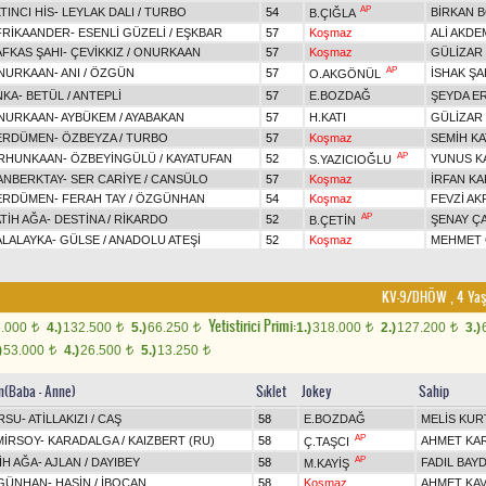
AP
TINCI HİS
-
LEYLAK DALI
/
TURBO
54
BİRKAN 
B.ÇIĞLA
FRİKAANDER
-
ESENLİ GÜZELİ
/
EŞKBAR
57
Koşmaz
ALİ AKDE
AFKAS ŞAHI
-
ÇEVİKKIZ
/
ONURKAAN
57
Koşmaz
GÜLİZAR 
AP
NURKAAN
-
ANI
/
ÖZGÜN
57
İSHAK ŞA
O.AKGÖNÜL
NKA
-
BETÜL
/
ANTEPLİ
57
E.BOZDAĞ
ŞEYDA E
NURKAAN
-
AYBÜKEM
/
AYABAKAN
57
H.KATI
GÜLİZAR 
ERDÜMEN
-
ÖZBEYZA
/
TURBO
57
Koşmaz
SEMİH KA
AP
RHUNKAAN
-
ÖZBEYİNGÜLÜ
/
KAYATUFAN
52
YUNUS K
S.YAZICIOĞLU
ANBERKTAY
-
SER CARİYE
/
CANSÜLO
57
Koşmaz
İRFAN KA
ERDÜMEN
-
FERAH TAY
/
ÖZGÜNHAN
54
Koşmaz
FEVZİ AK
AP
ATİH AĞA
-
DESTİNA
/
RİKARDO
52
ŞENAY Ç
B.ÇETİN
ALALAYKA
-
GÜLSE
/
ANADOLU ATEŞİ
52
Koşmaz
MEHMET
KV-9/DHÖW , 4 Yaşl
Yetistirici Primi:
5.000
4.)
132.500
5.)
66.250
1.)
318.000
2.)
127.200
3.)
t
t
t
t
t
)
53.000
4.)
26.500
5.)
13.250
t
t
t
in(Baba - Anne)
Sıklet
Jokey
Sahip
RSU
-
ATİLLAKIZI
/
CAŞ
58
E.BOZDAĞ
MELİS KUR
AP
MİRSOY
-
KARADALGA
/
KAIZBERT (RU)
58
AHMET KA
Ç.TAŞCI
AP
İH AĞA
-
AJLAN
/
DAYIBEY
58
FADIL BAY
M.KAYİŞ
GÜNHAN
-
HAŞİN
/
İBOCAN
58
Koşmaz
AHMET KA