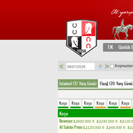
TJK
Günlük B
<
>
Koşmazlar
İstanbul (37. Yarış Günü)
Elazığ (20. Yarış Günü
Koşu
Koşu
Koşu
Koşu
Koşu
Koşu
Koşu
Ikramiye:
1.)
600.000
2.)
240.000
3.)
120.
t
t
At Sahibi Primi:
1.)
120.000
2.)
48.000
3.)
t
t