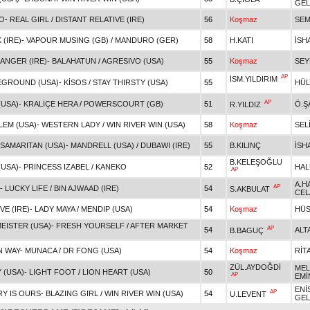
GEL
O
-
REAL GIRL
/
DISTANT RELATIVE (IRE)
56
Koşmaz
SEM
(IRE)
-
VAPOUR MUSING (GB)
/
MANDURO (GER)
58
H.KATI
İSH
ANGER (IRE)
-
BALAHATUN
/
AGRESIVO (USA)
55
Koşmaz
SEY
AP
İSM.YILDIRIM
EGROUND (USA)
-
KİSOS
/
STAY THIRSTY (USA)
55
HÜL
AP
(USA)
-
KRALİÇE HERA
/
POWERSCOURT (GB)
51
Ö.Ş
R.YILDIZ
LEM (USA)
-
WESTERN LADY
/
WIN RIVER WIN (USA)
58
Koşmaz
SEL
SAMARITAN (USA)
-
MANDRELL (USA)
/
DUBAWI (IRE)
55
B.KILINÇ
İSH
B.KELEŞOĞLU
(USA)
-
PRINCESS IZABEL
/
KANEKO
52
HAL
AP
A.H
AP
-
LUCKY LIFE
/
BIN AJWAAD (IRE)
54
S.AKBULAT
CEL
E (IRE)
-
LADY MAYA
/
MENDIP (USA)
54
Koşmaz
HÜS
EISTER (USA)
-
FRESH YOURSELF
/
AFTER MARKET
AP
54
ALT
B.BAGUÇ
N WAY
-
MUNACA
/
DR FONG (USA)
54
Koşmaz
RİT
ZÜL.AYDOĞDİ
MEL
 (USA)
-
LIGHT FOOT
/
LION HEART (USA)
50
AP
EMİ
ENİ
AP
RY IS OURS
-
BLAZING GIRL
/
WIN RIVER WIN (USA)
54
U.LEVENT
GEL