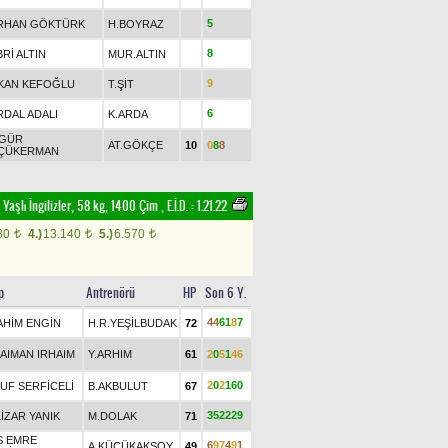
5
RHAN GÖKTÜRK
H.BOYRAZ
8
Rİ ALTIN
MUR.ALTIN
9
KAN KEFOĞLU
T.ŞİT
6
RDAL ADALI
K.ARDA
GÜR
AT.GÖKÇE
10
0
8
8
ÇÜKERMAN
 Yaşlı İngilizler, 58 kg, 1400 Çim
,
E.İ.D. :
1.21.22
80
4.)
13.140
5.)
6.570
t
t
t
p
Antrenörü
HP
Son 6 Y.
4
4
6
1
8
7
AHİM ENGİN
H.R.YEŞİLBUDAK
72
AIMAN IRHAIM
Y.ARHIM
61
2
0
5
1
4
6
2
0
2
1
6
0
UF SERFİCELİ
B.AKBULUT
67
3
5
2
2
2
9
İZAR YANIK
M.DOLAK
71
S EMRE
6
9
7
4
9
1
A.KÜÇÜKAKSOY
49