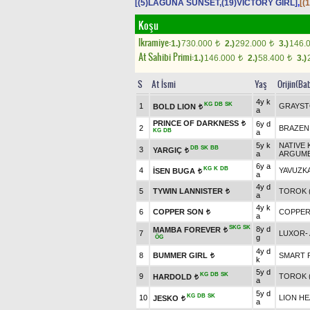
[(5)LAGUNA SUNSET,(19)VICTORY GIRL]
,
[(
Koşu
Ikramiye:
1.)
730.000
2.)
292.000
3.)
146.
t
t
At Sahibi Primi:
1.)
146.000
2.)
58.400
3.)
t
t
S
At İsmi
Yaş
Orijin(Ba
4y k
KG
DB
SK
1
GRAYS
BOLD LION
t
a
PRINCE OF DARKNESS
6y d
t
2
BRAZEN 
KG
DB
a
5y k
NATIVE 
DB
SK
BB
3
YARGIÇ
t
a
ARGUME
6y a
KG
K
DB
4
YAVUZK
İSEN BUGA
t
a
4y d
5
TYWIN LANNISTER
TOROK (
t
a
4y k
6
COPPER SON
COPPER
t
a
SKG
SK
8y d
MAMBA FOREVER
t
7
LUXOR
-
g
ÖG
4y d
8
BUMMER GIRL
SMART R
t
k
5y d
KG
DB
SK
9
TOROK (
HARDOLD
t
a
5y d
KG
DB
SK
10
LION HE
JESKO
t
a