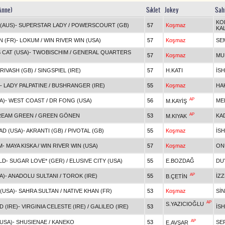
 Anne)
Sıklet
Jokey
Sah
KO
(AUS)
-
SUPERSTAR LADY
/
POWERSCOURT (GB)
57
Koşmaz
KA
N (FR)
-
LOKUM
/
WIN RIVER WIN (USA)
57
Koşmaz
SEM
CAT (USA)
-
TWOBISCHIM
/
GENERAL QUARTERS
57
Koşmaz
MU
RIVASH (GB)
/
SINGSPIEL (IRE)
57
H.KATI
İS
-
LADY PALPATINE
/
BUSHRANGER (IRE)
55
Koşmaz
HA
AP
A)
-
WEST COAST
/
DR FONG (USA)
56
ME
M.KAYİŞ
AP
REAM GREEN
/
GREEN GÖNEN
53
KA
M.KIYAK
AD (USA)
-
AKRANTI (GB)
/
PIVOTAL (GB)
55
Koşmaz
İS
M
-
MAYA KISKA
/
WIN RIVER WIN (USA)
57
Koşmaz
ON
LD
-
SUGAR LOVE* (GER)
/
ELUSIVE CITY (USA)
55
E.BOZDAĞ
DU
AP
A)
-
ANADOLU SULTANI
/
TOROK (IRE)
55
İZZ
B.ÇETİN
 (USA)
-
SAHRA SULTAN
/
NATIVE KHAN (FR)
53
Koşmaz
Sİ
AP
S.YAZICIOĞLU
 (IRE)
-
VIRGINIA CELESTE (IRE)
/
GALILEO (IRE)
53
İS
AP
USA)
-
SHUSIENAE
/
KANEKO
53
SE
E.AVŞAR