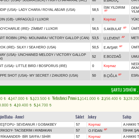
APULT (USA)
-
SUBIRA (GER)
/
HIGH CHAPARRAL (IRE)
60
ORH
B.BAGUÇ
İSM.YILDIRIM
DEM
DIP (USA)
-
LADY CHARA
/
ROYAL ABJAR (USA)
58,5
AP
YIL
JIN (GB)
-
URFAGÜLÜ
/
LUXOR
0
Koşmaz
YÜK
AP
OYCHARLIE (IRE)
-
ZİMBAT
/
LUXOR
56,5
ÜMİ
S.AKBULAT
AP
RT ROBIN (JPN)
-
MOLINARA
/
VICTORY GALLOP (CAN)
53,5
MET
U.LEVENT
AP
OK (IRE)
-
SILKY
/
SEA HERO (USA)
50,5
ÜMİT
E.AVŞAR
WAY (USA)
-
UNCHAINED MELODY
/
VICTORY GALLOP
52
E.BOZDAĞ
UMU
N)
NED
IT (USA)
-
LITTLE BIRD
/
BOSPORUS (IRE)
0
Koşmaz
AKA
AP
PPE SHOT (USA)
-
MY SECRET
/
ZANJERO (USA)
50
ESR
B.ÇIĞLA
ŞARTLI 3/DHÖW , 3
Yetistirici Primi:
00
4.)
47.000
5.)
23.500
1.)
141.000
2.)
56.400
3.)
28.20
t
t
t
t
t
8.800
4.)
9.400
5.)
4.700
t
t
t
ijin(Baba - Anne)
Sıklet
Jokey
Sahip
TEŞTOPU
-
SEVDANUR
/
GOBAKBEY
57
Koşmaz
A.HAKKI
AP
ERKSOY
-
TACİSERİM
/
AYABAKAN
57
İSHAK ŞA
O.FİDAN
FRİKAANDER
-
BİR SAYFA
/
SİHİR
57
Koşmaz
A.HAKKI