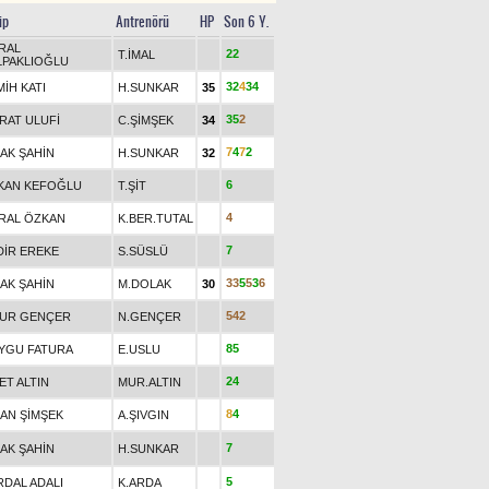
ip
Antrenörü
HP
Son 6 Y.
RAL
2
2
T.İMAL
LPAKLIOĞLU
3
2
4
3
4
İH KATI
H.SUNKAR
35
3
5
2
RAT ULUFİ
C.ŞİMŞEK
34
7
4
7
2
HAK ŞAHİN
H.SUNKAR
32
6
KAN KEFOĞLU
T.ŞİT
4
RAL ÖZKAN
K.BER.TUTAL
7
DİR EREKE
S.SÜSLÜ
3
3
5
5
3
6
HAK ŞAHİN
M.DOLAK
30
5
4
2
UR GENÇER
N.GENÇER
8
5
YGU FATURA
E.USLU
2
4
ET ALTIN
MUR.ALTIN
8
4
NAN ŞİMŞEK
A.ŞIVGIN
7
HAK ŞAHİN
H.SUNKAR
5
RDAL ADALI
K.ARDA