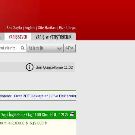
Ana Sayfa
English
Site Haritası
Bize Ulaşın
|
|
|
L
YARIŞSEVER
YARIŞ ve YETİŞTİRİCİLİK
At İsmi İle
Son Güncelleme 11:02
lareler
|
Özet PDF Deklareler
|
CSV Deklareler
 Yaşlı İngilizler, 57 kg, 1400 Çim
,
E.İ.D. :
1.21.22
00
4.)
18.000
5.)
9.000
t
t
t