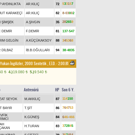
5
3
3
1
5
7
 AYDINLIKTA
AR.KILIÇ
72
UT KARAKEÇİ
AR.KILIÇ
82
8
-
0
3
0
0
2
2
8
2
6
5
9
N ŞİMŞEK
A.ŞIVGIN
35
Ç DEMİR
F.DEMİR
81
1
3
7
-
5
4
7
RIM GELGİN
A.KÜÇÜKAKSOY
88
3
4
5
3
6
8
 DİLBAZ
İB.B.OĞULLARI
94
3
8
-
4
8
3
5
 Yukarı İngilizler, 2000 Sentetik
,
E.İ.D. :
2.00.81
60
4.)
19.080
5.)
9.540
t
t
t
p
Antrenörü
HP
Son 6 Y.
1
1
4
1
5
0
ZAT SEYOK
M.AKKILIÇ
87
7
6
4
7
5
3
T BAYIR
T.ŞİT
86
VFİK
K.GÜNEŞ
84
6
4
6
-
4
6
6
RİMCİ
AH
3
7
2
8
4
5
H.TURAN
83
ÇAKAN
2
5
7
4
5
4