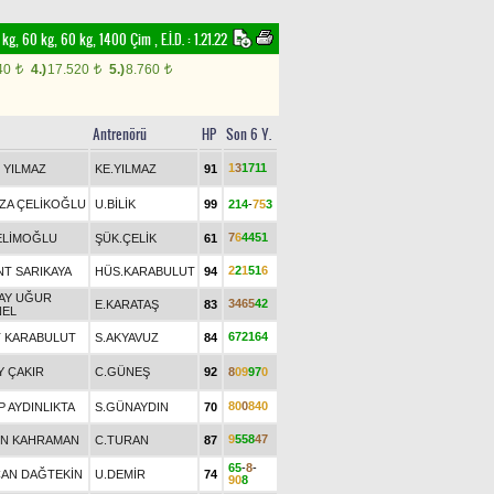
55 kg, 60 kg, 60 kg, 1400 Çim
,
E.İ.D. :
1.21.22
40
4.)
17.520
5.)
8.760
t
t
t
Antrenörü
HP
Son 6 Y.
1
3
1
7
1
1
 YILMAZ
KE.YILMAZ
91
IZA ÇELİKOĞLU
U.BİLİK
99
2
1
4
-
7
5
3
7
6
4
4
5
1
SELİMOĞLU
ŞÜK.ÇELİK
61
2
2
1
5
1
6
NT SARIKAYA
HÜS.KARABULUT
94
AY UĞUR
3
4
6
5
4
2
E.KARATAŞ
83
NEL
6
7
2
1
6
4
 KARABULUT
S.AKYAVUZ
84
Y ÇAKIR
C.GÜNEŞ
92
8
0
9
9
7
0
8
0
0
8
4
0
 AYDINLIKTA
S.GÜNAYDIN
70
9
5
5
8
4
7
N KAHRAMAN
C.TURAN
87
6
5
-
8
-
AN DAĞTEKİN
U.DEMİR
74
9
0
8