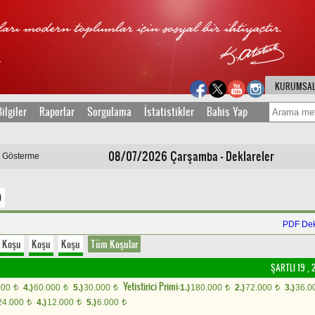
KURUMSA
ilgiler
Raporlar
Sorgulama
İstatistikler
Bahis Yap
08/07/2026 Çarşamba - Deklareler
ı Gösterme
)
PDF Dek
Koşu
Koşu
Koşu
Tüm Koşular
ŞARTLI 19 , 2
Yetistirici Primi:
000
4.)
60.000
5.)
30.000
1.)
180.000
2.)
72.000
3.)
36.0
t
t
t
t
t
24.000
4.)
12.000
5.)
6.000
t
t
t