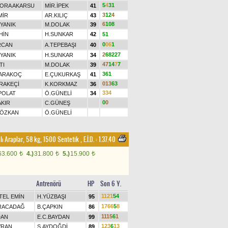
5
4
3
1
BORA AKARSU
MİR.İPEK
41
3
1
2
4
MİR
AR.KILIÇ
43
6
1
0
8
YANIK
M.DOLAK
39
HİN
H.SUNKAR
42
5
1
0
0
6
1
RCAN
A.TEPEBAŞI
40
2
6
8
2
2
7
YANIK
H.SUNKAR
34
4
7
1
4
7
7
TI
M.DOLAK
39
3
6
1
ARAKOÇ
E.ÇUKURKAŞ
41
0
1
3
6
3
RAKEÇİ
K.KORKMAZ
36
3
3
4
POLAT
Ö.GÜNELİ
34
0
0
AKIR
C.GÜNEŞ
 ÖZKAN
Ö.GÜNELİ
ı Araplar, 58 kg, 1500 Sentetik
,
E.İ.D. :
1.37.40
63.600
4.)
31.800
5.)
15.900
t
t
t
Antrenörü
HP
Son 6 Y.
1
1
2
1
5
4
TEL EMİN
H.YÜZBAŞI
95
1
7
6
6
5
8
RACADAĞ
B.ÇAPKIN
86
1
1
1
5
6
1
DAN
E.C.BAYDAN
99
1
2
3
6
1
3
VRAN
S.AYDOĞDİ
89