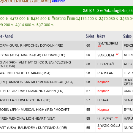
12)RECUERDAME,(7)DEJAME]
eküridir.
SATIŞ 4 , 3 ve Yukarı İngilizler, 
Yetistirici Primi:
000
4.)
73.000
5.)
36.500
1.)
175.200
2.)
70.080
3.)
35.0
t
t
t
t
t
29.200
4.)
14.600
5.)
7.300
t
t
t
ba - Anne)
Sıklet
Jokey
Sahip
İSM.YILDIRIM
TORM
-
GURU RINPOCHE
/
DOYOUN (IRE)
60
FEVZİ
AP
AP
BEAU (AUS)
-
MAGIKA (GB)
/
DUBAWI (IRE)
60
ALİ R
S.AKBULAT
KHAN (FR)
-
I AM THAT CHICK (USA)
/
CLOSING
60
E.BOZDAĞ
ALİ 
NT (USA)
AYA
-
INGLEWOOD
/
RAKAN (USA)
58
R.ARSLAN
LEVE
BERK
IRE)
-
AMANOS KARTALI
/
MOUNTAIN CAT (USA)
58
Koşmaz
ÇETİ
FIELD
-
VAZIRAH
/
DIAMOND GREEN (FR)
57
Koşmaz
UMUT
ASCELLA
/
POWERSCOURT (GB)
57
D.KAYA
ŞENA
OBIN (JPN)
-
MUSICAL HIGH (IRE)
/
MOZART
55
Koşmaz
EYYÜP
AP
IRE)
-
WENONA
/
LION HEART (USA)
55
HARU
U.LEVENT
S.YAZICIOĞLU
ART (USA)
-
BALBADEM
/
KURTINIADIS (IRE)
55
NURC
AP