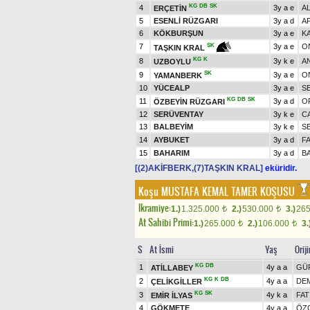
KG
DB
SK
4
3y a e
AL
ERÇETİN
5
ESENLİ RÜZGARI
3y a d
A
6
KÖKBURŞUN
3y a e
K
7
3y a e
O
SK
TAŞKIN KRAL
KG
K
8
3y k e
A
UZBOYLU
SK
9
3y a e
O
YAMANBERK
10
YÜCEALP
3y a e
S
KG
DB
SK
11
3y a d
O
ÖZBEYİN RÜZGARI
12
SERÜVENTAY
3y k e
C
13
BALBEYİM
3y k e
S
14
AYBUKET
3y a d
F
15
BAHARIM
3y a d
B
[(2)AKİFBERK,(7)TAŞKIN KRAL]
eküridir.
Koşu
MUSTAFA KEMAL TAMER KOŞUSU
Ikramiye:
1.)
1.325.000
2.)
530.000
3.)
26
t
t
At Sahibi Primi:
1.)
265.000
2.)
106.000
3.
t
t
S
At İsmi
Yaş
Orij
KG
DB
1
4y a a
GÜ
ATİLLABEY
KG
K
DB
2
4y a a
DE
ÇELİKGİLLER
KG
SK
3
4y k a
FAT
EMİR İLYAS
4
GÖKMETE
4y a a
ÖZ