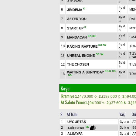
5
CAT
STASERA
k
4y d
K
6
MEN
JIMDEMA
k
4y d
7
AFTER YOU
DAI 
a
4y d
K
8
MYB
START UP
a
7y d
KG
SK
9
SMA
MANDACAN
a
4y d
KG
SK
10
TOR
RACING RAPTURE
a
4y d
TIZ
DB
SK
11
UNREAL ENGINE
a
(CA
3y d
12
THE CHOSEN
TILS
e
KG
K
DB
4y d
WAITING A SUNNYDAY
13
TRA
k
BB
Koşu
Ikramiye:
1.)
470.000
2.)
188.000
3.)
94.0
t
t
At Sahibi Primi:
1.)
94.000
2.)
37.600
3.)
1
t
t
S
At İsmi
Yaş
Or
1
UYGURTAŞ
3y a e
A
2
3y k e
B
SK
AKİFBERK
3
ALSAYFA
3y a d
A