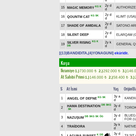
d
2y d
KG
K
15
AUTHORIZED
MAGIC MEMORY
d
2y d
KG
SK
16
KLIMT (USA)
QOUNTM CAT
d
2y d
17
SHADE OF AMIDALA
SATONO ARE
d
2y d
18
SILENT DEEP
ELARQAM (
d
KG
K
2y k
SILVER RISING
19
GENERAL Q
d
DB
[(13)BANDIDITA,(4)YONAGUNI]
eküridir.
Koşu
Ikramiye:
1.)
730.000
2.)
292.000
3.)
146.
t
t
At Sahibi Primi:
1.)
146.000
2.)
58.400
3.)
t
t
S
At İsmi
Yaş
Orijin(B
3y a
KG
SK
1
KANEK
ANGEL OF DEFNE
d
DB
SKG
3y d
HAMA DESTINATION
2
TOROK 
d
SK
3y d
BLUEG
DB
SKG
SK
ÖG
3
NAZUŞUM
d
FOR (U
3y k
4
TRAİDORA
NATIVE
d
3y d
K
DB
5
TILSIT
LAGUNA SUNSET