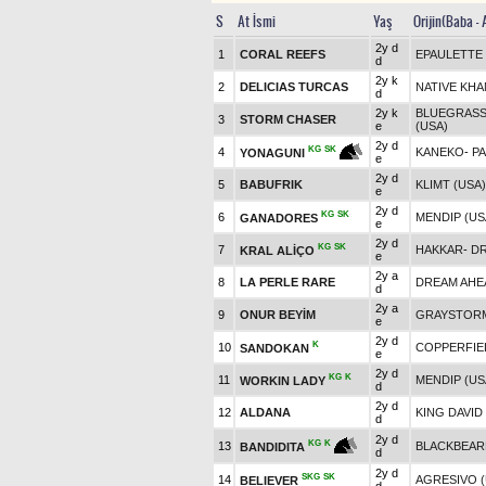
S
At İsmi
Yaş
Orijin(Baba -
2y d
1
CORAL REEFS
EPAULETTE 
d
2y k
2
DELICIAS TURCAS
NATIVE KHA
d
2y k
BLUEGRASS 
3
STORM CHASER
e
(USA)
2y d
KG
SK
4
KANEKO
-
PA
YONAGUNI
e
2y d
5
BABUFRIK
KLIMT (USA)
e
2y d
KG
SK
6
MENDIP (US
GANADORES
e
2y d
KG
SK
7
HAKKAR
-
D
KRAL ALİÇO
e
2y a
8
LA PERLE RARE
DREAM AHE
d
2y a
9
ONUR BEYİM
GRAYSTOR
e
2y d
K
10
COPPERFIE
SANDOKAN
e
2y d
KG
K
11
MENDIP (US
WORKIN LADY
d
2y d
12
ALDANA
KING DAVID
d
2y d
KG
K
13
BLACKBEARD
BANDIDITA
d
2y d
SKG
SK
14
AGRESIVO (
BELIEVER