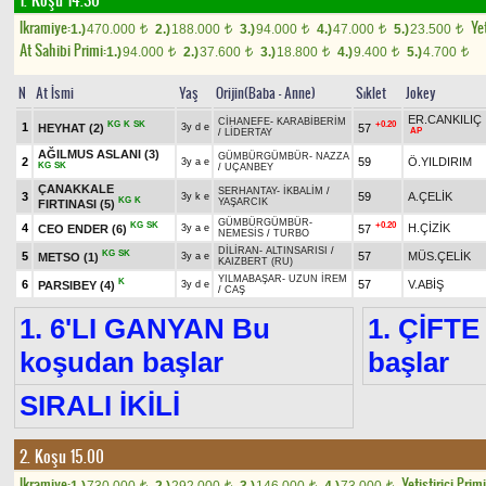
1. Koşu 14.30
Ikramiye:
Yet
1.)
470.000
2.)
188.000
3.)
94.000
4.)
47.000
5.)
23.500
t
t
t
t
t
At Sahibi Primi:
1.)
94.000
2.)
37.600
3.)
18.800
4.)
9.400
5.)
4.700
t
t
t
t
t
N
At İsmi
Yaş
Orijin(Baba - Anne)
Sıklet
Jokey
ER.CANKILIÇ
CİHANEFE
-
KARABİBERİM
KG
K
SK
+0.20
1
HEYHAT
(2)
57
3y d e
AP
/
LİDERTAY
AĞILMUS ASLANI
(3)
GÜMBÜRGÜMBÜR
-
NAZZA
2
59
Ö.YILDIRIM
3y a e
KG
SK
/
UÇANBEY
ÇANAKKALE
SERHANTAY
-
İKBALİM
/
3
59
A.ÇELİK
3y k e
KG
K
YAŞARCIK
FIRTINASI
(5)
GÜMBÜRGÜMBÜR
-
KG
SK
+0.20
4
H.ÇİZİK
CEO ENDER
(6)
57
3y a e
NEMESİS
/
TURBO
DİLİRAN
-
ALTINSARISI
/
KG
SK
5
57
MÜS.ÇELİK
METSO
(1)
3y a e
KAIZBERT (RU)
YILMABAŞAR
-
UZUN İREM
K
6
57
V.ABİŞ
PARSIBEY
(4)
3y d e
/
CAŞ
1. 6'LI GANYAN Bu
1. ÇİFTE
koşudan başlar
başlar
SIRALI İKİLİ
2. Koşu 15.00
Ikramiye:
Yetistirici Primi
t
t
t
t