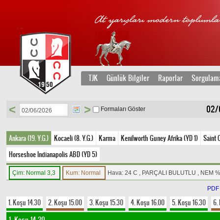
TJK
Günlük Bilgiler
Raporlar
Sorgulam
<
>
02/0
Formaları Göster
Ankara (19. Y.G.)
Kocaeli (8. Y.G.)
Karma
Kenilworth Guney Afrika (YD 1)
Saint 
Horseshoe Indianapolis ABD (YD 5)
Çim: Normal 3,3
Kum: Normal
Hava: 24 C , PARÇALI BULUTLU , NEM 
PDF
1. Koşu 14.30
2. Koşu 15.00
3. Koşu 15.30
4. Koşu 16.00
5. Koşu 16.30
6.