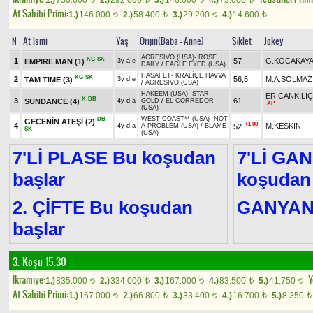
1.)
730.000
2.)
292.000
3.)
146.000
4.)
73.000
At Sahibi Primi:
1.)
146.000
2.)
58.400
3.)
29.200
4.)
14.600
t
t
t
t
N
At İsmi
Yaş
Orijin(Baba - Anne)
Sıklet
Jokey
AGRESIVO (USA)
-
ROSE
KG
SK
1
57
G.KOCAKAY
EMPIRE MAN
(1)
3y a e
DAILY
/
EAGLE EYED (USA)
HASAFET
-
KRALİÇE HAVVA
KG
SK
2
56,5
M.A.SOLMAZ
TAM TIME
(3)
3y d e
/
AGRESIVO (USA)
HAKEEM (USA)
-
STAR
ER.CANKILIÇ
K
DB
3
61
SUNDANCE
(4)
4y d a
GOLD
/
EL CORREDOR
AP
(USA)
WEST COAST** (USA)
-
NOT
DB
GECENİN ATEŞİ
(2)
+1.00
4
M.KESKİN
52
4y d a
A PROBLEM (USA)
/
BLAME
SK
(USA)
7'Lİ PLASE Bu koşudan
7'Lİ GA
başlar
koşudan 
2. ÇİFTE Bu koşudan
GANYA
başlar
3. Koşu 15.30
Ikramiye:
Y
1.)
835.000
2.)
334.000
3.)
167.000
4.)
83.500
5.)
41.750
t
t
t
t
t
At Sahibi Primi:
1.)
167.000
2.)
66.800
3.)
33.400
4.)
16.700
5.)
8.350
t
t
t
t
t