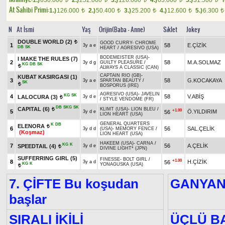
1.)
630.000
2.)
252.000
3.)
126.000
4.)
63.000
5.)
31.500
At Sahibi Primi:
1.)
126.000
2.)
50.400
3.)
25.200
4.)
12.600
5.)
6.300
t
t
t
t
t
N
At İsmi
Yaş
Orijin(Baba - Anne)
Sıklet
Jokey
DOUBLE WORLD
(2)
t
GOOD CURRY
-
CHROME
1
58
E.ÇİZİK
3y a e
DB
SK
HEART
/
AGRESIVO (USA)
BODEMEISTER (USA)
-
I MAKE THE RULES
(7)
2
58
M.A.SOLMAZ
3y d g
GUILTY PLEASURE
/
KG
DB
SK
t
ALWAYS A CLASSIC (CAN)
CAPTAIN RIO (GB)
-
KUBAT KASIRGASI
(1)
3
58
G.KOCAKAYA
3y a e
SPARTAN BEAUTY
/
SK
t
BOSPORUS (IRE)
AGRESIVO (USA)
-
JAVELIN
KG
SK
4
58
V.ABİŞ
LALOCURA
(3)
3y d e
t
/
STYLE VENDOME (FR)
DB
SKG
SK
CAPITAL
(6)
KLIMT (USA)
-
LION BLEU
/
t
+1.00
5
Ö.YILDIRIM
56
3y d e
LION HEART (USA)
GENERAL QUARTERS
K
DB
ELENORA
t
6
56
SAL.ÇELİK
3y d d
(USA)
-
MEMORY FENCE
/
(Koşmaz)
LION HEART (USA)
HAKEEM (USA)
-
CARNA
/
KG
K
7
56
A.ÇELİK
SPEEDTAIL
(4)
3y d e
t
DIVINE LIGHT* (JPN)
SUFFERRING GIRL
(5)
FINESSE
-
BOLT GIRL
/
+1.00
8
H.ÇİZİK
56
3y a d
KG
K
YONAGUSKA (USA)
t
7. ÇİFTE Bu koşudan
GANYA
başlar
SIRALI İKİLİ
ÜÇLÜ B