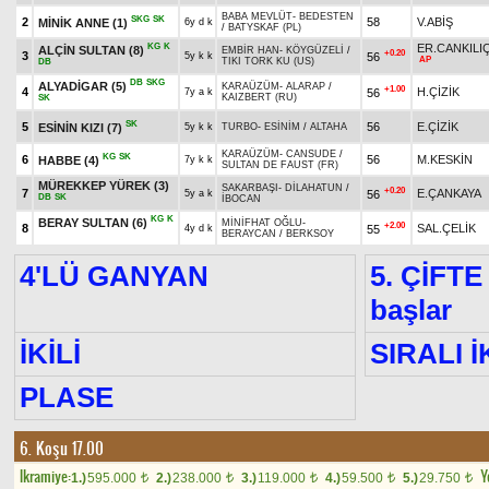
BABA MEVLÜT
-
BEDESTEN
SKG
SK
2
58
V.ABİŞ
MİNİK ANNE
(1)
6y d k
/
BATYSKAF (PL)
KG
K
ER.CANKILI
ALÇİN SULTAN
(8)
EMBİR HAN
-
KÖYGÜZELİ
/
+0.20
3
56
5y k k
AP
TIKI TORK KU (US)
DB
DB
SKG
ALYADİGAR
(5)
KARAÜZÜM
-
ALARAP
/
+1.00
4
H.ÇİZİK
56
7y a k
KAIZBERT (RU)
SK
SK
5
56
E.ÇİZİK
ESİNİN KIZI
(7)
5y k k
TURBO
-
ESİNİM
/
ALTAHA
KARAÜZÜM
-
CANSUDE
/
KG
SK
6
56
M.KESKİN
HABBE
(4)
7y k k
SULTAN DE FAUST (FR)
MÜREKKEP YÜREK
(3)
SAKARBAŞI
-
DİLAHATUN
/
+0.20
7
E.ÇANKAYA
56
5y a k
DB
SK
İBOCAN
KG
K
BERAY SULTAN
(6)
MİNİFHAT OĞLU
-
+2.00
8
SAL.ÇELİK
55
4y d k
BERAYCAN
/
BERKSOY
4'LÜ GANYAN
5. ÇİFTE
başlar
İKİLİ
SIRALI İ
PLASE
6. Koşu 17.00
Ikramiye:
Y
1.)
595.000
2.)
238.000
3.)
119.000
4.)
59.500
5.)
29.750
t
t
t
t
t