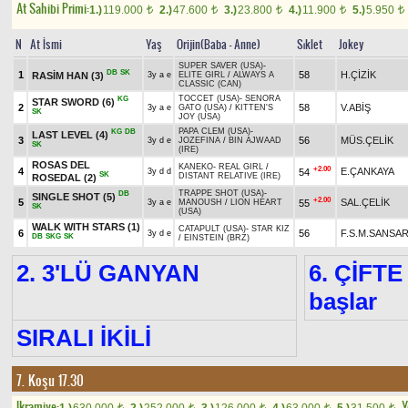
At Sahibi Primi:
1.)
119.000
2.)
47.600
3.)
23.800
4.)
11.900
5.)
5.950
t
t
t
t
t
N
At İsmi
Yaş
Orijin(Baba - Anne)
Sıklet
Jokey
SUPER SAVER (USA)
-
DB
SK
1
58
H.ÇİZİK
RASİM HAN
(3)
3y a e
ELITE GIRL
/
ALWAYS A
CLASSIC (CAN)
TOCCET (USA)
-
SENORA
KG
STAR SWORD
(6)
2
58
V.ABİŞ
3y a e
GATO (USA)
/
KITTEN'S
SK
JOY (USA)
PAPA CLEM (USA)
-
KG
DB
LAST LEVEL
(4)
3
56
MÜS.ÇELİK
3y d e
JOZEFINA
/
BIN AJWAAD
SK
(IRE)
ROSAS DEL
KANEKO
-
REAL GIRL
/
+2.00
4
E.ÇANKAYA
54
3y d d
SK
DISTANT RELATIVE (IRE)
ROSEDAL
(2)
TRAPPE SHOT (USA)
-
DB
SINGLE SHOT
(5)
+2.00
5
SAL.ÇELİK
55
3y a e
MANOUSH
/
LION HEART
SK
(USA)
WALK WITH STARS
(1)
CATAPULT (USA)
-
STAR KIZ
6
56
F.S.M.SANSA
3y d e
DB
SKG
SK
/
EINSTEIN (BRZ)
2. 3'LÜ GANYAN
6. ÇİFTE
başlar
SIRALI İKİLİ
7. Koşu 17.30
Ikramiye:
Y
t
t
t
t
t