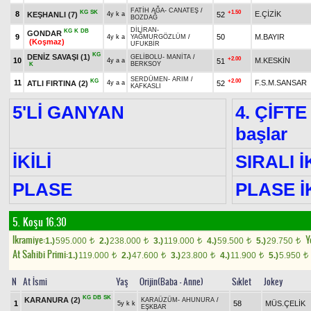
FATİH AĞA
-
CANATEŞ
/
KG
SK
+1.50
8
E.ÇİZİK
KEŞHANLI
(7)
52
4y k a
BOZDAĞ
DİLİRAN
-
KG
K
DB
GONDAR
9
50
M.BAYIR
4y k a
YAĞMURGÖZLÜM
/
(Koşmaz)
UFUKBİR
KG
DENİZ SAVAŞI
(1)
GELİBOLU
-
MANİTA
/
+2.00
10
M.KESKİN
51
4y a a
BERKSOY
K
SERDÜMEN
-
ARIM
/
KG
+2.00
11
F.S.M.SANSAR
ATLI FIRTINA
(2)
52
4y a a
KAFKASLI
5'Lİ GANYAN
4. ÇİFTE
başlar
İKİLİ
SIRALI İ
PLASE
PLASE İK
5. Koşu 16.30
Ikramiye:
Y
1.)
595.000
2.)
238.000
3.)
119.000
4.)
59.500
5.)
29.750
t
t
t
t
t
At Sahibi Primi:
1.)
119.000
2.)
47.600
3.)
23.800
4.)
11.900
5.)
5.950
t
t
t
t
t
N
At İsmi
Yaş
Orijin(Baba - Anne)
Sıklet
Jokey
KG
DB
SK
KARANURA
(2)
KARAÜZÜM
-
AHUNURA
/
1
58
MÜS.ÇELİK
5y k k
EŞKBAR