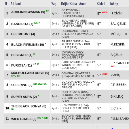
N
At İsmi
Yaş
Orijin(Baba - Anne)
Sıklet
Jokey
GRAYSTORM
-
SK
ADALINEBOWMAN
(9)
+0.10
1
H.ÇİZİK
57
2y k d
RAINSTORM
/
BOSPORUS (IRE)
BLACKBEARD (IRE)
-
KG
K
2
57
SAL.ÇELİK
BANDIDITA
(7)
2y d d
VIRGINIA CELESTE (IRE)
/
GALILEO (IRE)
BUSHRANGER (IRE)
-
3
BEL MOUNT
(4)
57
MÜS.ÇELİK
2y d d
STELLINA
/
OKAWANGO
(USA)
TRAPPE SHOT (USA)
-
K
4
57
M.KESKİN
BLACK PIPELINE
(10)
2y d d
PÜSEM PÜSEM
/
PAPA
CLEM (USA)
AGRESIVO (USA)
-
K
5
57
A.ÇELİK
DESIGNER
(1)
2y a d
THIOUVILLE (FR)
/
YOUMZAIN (IRE)
SADLER'S JOY (USA)
-
FLY
ER.CANKILI
KG
K
6
57
FURİOSA
(11)
2y a d
WINGS
/
STRIKE THE
AP
GOLD (USA)
MULHOLLAND DRIVE
(6)
GENERAL QUARTERS
+0.20
7
V.ABİŞ
57
2y k d
SKG
SK
(USA)
-
MEMENTO
/
DEHA
GÜNGÖR BABA
-
GÖLCÜK
DB
SKG
SK
8
57
F.R.BEBEK
SUFERING
(5)
2y a d
FIRTINASI
/
YOUNG
PRINCE
SUPER SAVER (USA)
-
SENORA DANCER (USA)
/
K
9
57
B.KILINÇ
SUPER AURA
(2)
2y d d
DISTORTED HUMOR
(USA)
HEMSWORTH (USA)
-
THE BLACK SONYA
(8)
10
57
E.ÇİZİK
2y d d
BORA KIZI
/
MEHMET
SK
BORA
ELARQAM (GB)
-
MONA
KG
K
DB
11
57
F.S.M.SANS
WILD GRACE
(3)
2y d d
ROZA
/
BUSHRANGER
(IRE)