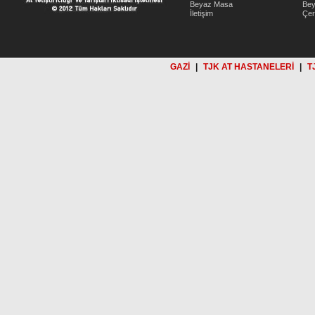
Beyaz Masa
Be
İletişim
Çer
GAZİ
|
TJK AT HASTANELERİ
|
T