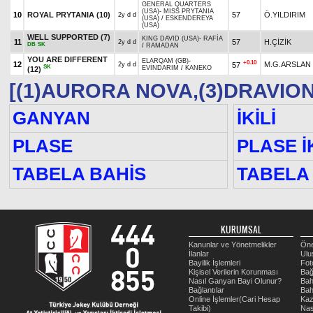
GENERAL QUARTERS
(USA)
-
MISS PRYTANIA
10
ROYAL PRYTANIA
(10)
57
Ö.YILDIRIM
2y d d
(USA)
/
ESKENDEREYA
(USA)
WELL SUPPORTED
(7)
KING DAVID (USA)
-
RAFİA
11
57
H.ÇİZİK
2y d d
DB
SK
/
RAMADAN
YOU ARE DIFFERENT
ELARQAM (GB)
-
+0.10
12
M.G.ARSLAN
57
2y d d
SK
EVİNDARIM
/
KANEKO
(12)
[(1)AURORA NOVA,(3)DRAVION
GANYAN
İKİLİ
PLASE
PLASE İK
TABELA BAHİS
TABELA 
KURUMSAL
Kanunlar ve Yönetmelikler
Öne
İlanlar
Ulu
Bayilik İşlemleri
Fot
Kişisel Verilerin Korunması
Bağ
Nasıl Ganyan Bayi Olunur?
Bah
Bağlantılar
Bah
Online İşlemler(Cari Hesap
Kaz
Takibi)
Nas