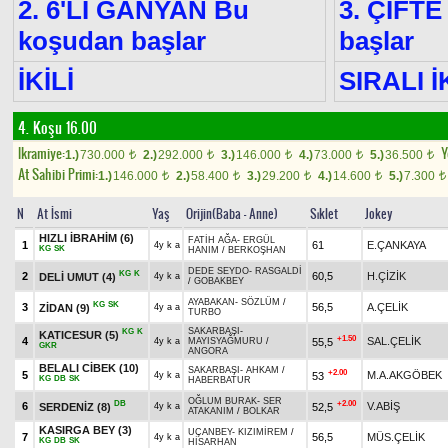
2. 6'LI GANYAN Bu
3. ÇİFTE
koşudan başlar
başlar
İKİLİ
SIRALI İ
4. Koşu 16.00
Ikramiye:
Y
1.)
730.000
2.)
292.000
3.)
146.000
4.)
73.000
5.)
36.500
t
t
t
t
t
At Sahibi Primi:
1.)
146.000
2.)
58.400
3.)
29.200
4.)
14.600
5.)
7.300
t
t
t
t
t
N
At İsmi
Yaş
Orijin(Baba - Anne)
Sıklet
Jokey
HIZLI İBRAHİM
(6)
FATİH AĞA
-
ERGÜL
1
61
E.ÇANKAYA
4y k a
KG
SK
HANIM
/
BERKOŞHAN
DEDE SEYDO
-
RASGALDİ
KG
K
2
60,5
H.ÇİZİK
DELİ UMUT
(4)
4y k a
/
GOBAKBEY
AYABAKAN
-
SÖZLÜM
/
KG
SK
3
56,5
A.ÇELİK
ZİDAN
(9)
4y a a
TURBO
SAKARBAŞI
-
KG
K
KATICESUR
(5)
+1.50
4
SAL.ÇELİK
55,5
4y k a
MAYISYAĞMURU
/
GKR
ANGORA
BELALI CİBEK
(10)
SAKARBAŞI
-
AHKAM
/
+2.00
5
M.A.AKGÖBEK
53
4y k a
KG
DB
SK
HABERBATUR
OĞLUM BURAK
-
SER
DB
+2.00
6
V.ABİŞ
SERDENİZ
(8)
52,5
4y k a
ATAKANIM
/
BOLKAR
KASIRGA BEY
(3)
UÇANBEY
-
KIZIMİREM
/
7
56,5
MÜS.ÇELİK
4y k a
KG
DB
SK
HİSARHAN