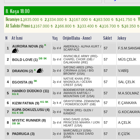
8. Koşu 18.00
Ikramiye:
Y
1.)
835.000
2.)
334.000
3.)
167.000
4.)
83.500
5.)
41.750
t
t
t
t
t
At Sahibi Primi:
1.)
167.000
2.)
66.800
3.)
33.400
4.)
16.700
5.)
8.350
t
t
t
t
t
N
At İsmi
Yaş
Orijin(Baba - Anne)
Sıklet
Jokey
K
AURORA NOVA
(5)
AMERİKALI
-
ALPHA KURT
/
1
57
F.S.M.SANSA
2y d d
SCARFACE
INVINCIBLE ARMY (IRE)
-
DB
SK
2
57
MÜS.ÇELİK
BOLD LOVE
(1)
2y d d
CHAPEL CHOIR (GB)
/
DALAKHANI (IRE)
SATONO ARES (JPN)
-
K
3
57
V.ABİŞ
DRAVION
(2)
2y d d
CIRIPAHA (USA)
/
BIG
BROWN* (USA)
NATIVE KHAN (FR)
-
SK
4
57
SAL.ÇELİK
EGOISTA
(6)
2y d d
MAGNOLIA
/
OCEAN
CREST (USA)
BODEMEISTER (USA)
-
HANİKO DÜDÜKO
(11)
5
57
M.A.SOLMAZ
2y d d
AMANOS KARTALI
/
KG
K
MOUNTAIN CAT (USA)
GRAYSTORM
-
ZEMANOVA
KG
SK
6
57
E.ÇANKAYA
KIZIM FATMA
(9)
2y k d
/
POWERSCOURT (GB)
KUPA DOKUZLUSU
(4)
TOROK (IRE)
-
GLEN
/
7
57
G.KOCAKAYA
2y d d
KG
K
DB
KANEKO
KING DAVID (USA)
-
MYSTIC RUNNER
(8)
8
57
A.ÇELİK
2y d d
PRINCESS MAHRA
/
LION
DB
SK
HEART (USA)
MARCAVELLY (USA)
-
9
PADRUGA
(3)
57
E.ÇİZİK
2y d d
ŞUMEN
/
KING DAVID
(USA)