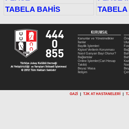
TABELA BAHİS
TABELA 
KURUMSAL
Kanunlar ve Yönetmelikler
Öne
İlanlar
Ulu
Bayilik İşlemleri
Fot
Kişisel Verilerin Korunması
Bağ
Nasıl Ganyan Bayi Olunur?
Bah
Bağlantılar
Bah
Online İşlemler(Cari Hesap
Kaz
Takibi)
Nas
Beyaz Masa
Be
İletişim
Çer
GAZİ
|
TJK AT HASTANELERİ
|
T