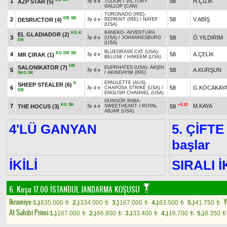
1
58
H.ÇİZİK
AZP STAR
(5)
3y d e
TUDOR
/
VICTORY
GALLOP (CAN)
TORONADO (IRE)
-
DB
SK
2
58
V.ABİŞ
DESRUCTOR
(4)
3y d e
REPRINT (IRE)
/
NAYEF
(USA)
KANEKO
-
AVVENTURA
KG
K
EL GLADIADOR
(2)
3
58
Ö.YILDIRIM
3y d e
(USA)
/
JOHANNESBURG
DB
(USA)
BLUEGRASS CAT (USA)
-
KG
DB
SK
4
58
A.ÇELİK
MR ÇIRAK
(1)
3y d e
BELUSE
/
HAKEEM (USA)
DB
SALONIKATOR
(7)
EUPRHATES (USA)
-
AKŞİN
5
58
A.KURŞUN
3y d e
/
AKINDAYIM (IRE)
SKG
SK
EPAULETTE (AUS)
-
K
SHEEP STEALER
(6)
6
58
G.KOCAKAY
3y d e
CHAPOSA STRIKE (USA)
/
DB
ENGLISH CHANNEL (USA)
GÜNGÖR BABA
-
KG
SK
+0.10
7
M.KAYA
THE HOCUS
(3)
58
3y a e
SWEETHEART
/
ROYAL
ABJAR (USA)
4'LÜ GANYAN
5. ÇİFTE
başlar
İKİLİ
SIRALI İ
6. Koşu 17.00
İSTANBUL JANDARMA KOŞUSU
Ikramiye:
Y
1.)
835.000
2.)
334.000
3.)
167.000
4.)
83.500
5.)
41.750
t
t
t
t
t
At Sahibi Primi:
1.)
167.000
2.)
66.800
3.)
33.400
4.)
16.700
5.)
8.350
t
t
t
t
t