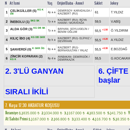
N
At İsmi
Yaş
Orijin(Baba - Anne)
Sıklet
Jokey
KG
K
ÇELİKGİLLER
(5)
DEMİRSOY
-
KARADALGA
/
1
61
T.YILDIZ
4y a a
KAIZBERT (RU)
DB
KAIZBERT (RU)
-
RÜYA
SKG
SK
2
59,5
V.ABİŞ
İNEBOLU
(1)
7y a a
HANIM
/
MURATAĞA
KG
DB
SK
ALDA GÖR
(3)
BAYHAN
-
SOYLUGELİN
/
+1.50
3
Ö.YILDIRIM
55,5
7y a a
BENİM OĞLUM
KG
DB
GKR
KILIÇ İBO
(4)
KAIZBERT (RU)
-
ELİFKIZ
/
+0.20
4
A.YILDIZ
55,5
6y k a
DEVİRHAN
KAIZBERT (RU)
-
K
GKR
ÖG
+0.30
5
E.BOZDAĞ
ŞANVERDİ
(0)
55,5
9y a a
BERNASULTAN
/
YALAZ
ZİNCİR KOPARAN
(2)
AYABAKAN
-
DEMİRGÖK
/
6
55,5
G.KOCAKAY
6y d a
KG
K
DEMİRKAZIK
2. 3'LÜ GANYAN
6. ÇİFTE
başlar
SIRALI İKİLİ
7. Koşu 17.30
AKBATUR KOŞUSU
Ikramiye:
Y
1.)
835.000
2.)
334.000
3.)
167.000
4.)
83.500
5.)
41.750
t
t
t
t
t
At Sahibi Primi:
1.)
167.000
2.)
66.800
3.)
33.400
4.)
16.700
5.)
8.350
t
t
t
t
t