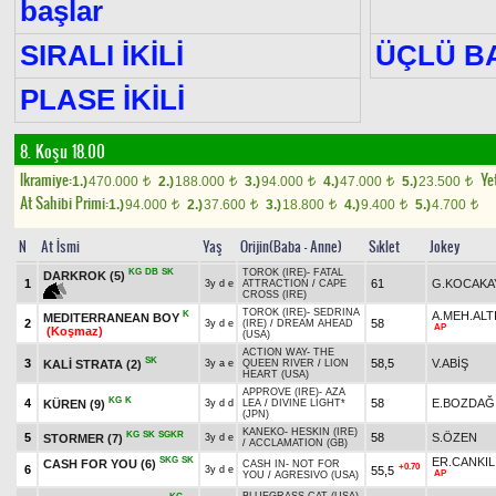
başlar
SIRALI İKİLİ
ÜÇLÜ B
PLASE İKİLİ
8. Koşu 18.00
Ikramiye:
Yet
1.)
470.000
2.)
188.000
3.)
94.000
4.)
47.000
5.)
23.500
t
t
t
t
t
At Sahibi Primi:
1.)
94.000
2.)
37.600
3.)
18.800
4.)
9.400
5.)
4.700
t
t
t
t
t
N
At İsmi
Yaş
Orijin(Baba - Anne)
Sıklet
Jokey
KG
DB
SK
TOROK (IRE)
-
FATAL
DARKROK
(5)
1
61
G.KOCAKA
3y d e
ATTRACTION
/
CAPE
CROSS (IRE)
TOROK (IRE)
-
SEDRINA
K
A.MEH.ALT
MEDITERRANEAN BOY
2
58
3y d e
(IRE)
/
DREAM AHEAD
AP
(Koşmaz)
(USA)
ACTION WAY
-
THE
SK
3
58,5
V.ABİŞ
KALİ STRATA
(2)
3y a e
QUEEN RIVER
/
LION
HEART (USA)
APPROVE (IRE)
-
AZA
KG
K
4
58
E.BOZDAĞ
KÜREN
(9)
3y d d
LEA
/
DIVINE LIGHT*
(JPN)
KANEKO
-
HESKIN (IRE)
KG
SK
SGKR
5
58
S.ÖZEN
STORMER
(7)
3y d e
/
ACCLAMATION (GB)
SKG
SK
ER.CANKIL
CASH FOR YOU
(6)
CASH IN
-
NOT FOR
+0.70
6
55,5
3y d e
AP
YOU
/
AGRESIVO (USA)