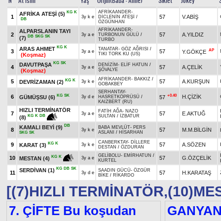
N
At İsmi
Yaş
Orijin(Baba - Anne)
Sıklet
Jokey
AFRİKAANDER
-
KG
K
AFRİKA ATEŞİ
(5)
1
57
V.ABİŞ
3y k e
DİCLENİN ATEŞİ
/
DB
ÖZGÜNHAN
AFRİKAANDER
-
ALPARSLANIN TAYI
2
57
A.YILDIZ
3y a e
TURBONUN GÜLÜ
/
DB
SKG
SK
(7)
TURBO
KG
K
ARAS AHMET
TANATAR
-
GÖZ AĞRISI
/
AP
3
57
Y.GÖKÇE
3y a e
TIKI TORK KU (US)
(Koşmaz)
KG
SK
DAVUTPAŞA
DENİZİM
-
ELİF HATUN
/
4
57
A.ÇELİK
3y a e
ŞÖVALYE
(Koşmaz)
AFRİKAANDER
-
BAKKIZ
/
KG
K
5
57
A.KURŞUN
DEVRİZAMAN
(2)
3y k e
GOBAKBEY
SERHANTAY
-
KG
SK
+0.40
6
H.ÇİZİK
GÜMÜŞSU
(6)
57
3y d e
HASRETKÖPRÜSÜ
/
KAIZBERT (RU)
HIZLI TERMİNATÖR
FATİH AĞA
-
NAZO
7
57
E.AKTUĞ
3y a e
SULTAN
/
İZBATUR
KG
K
DB
(8)
DB
KAMALI BEYİ
(9)
BABA MEVLÜT
-
PERS
8
57
M.M.BİLGİN
3y k e
ASLANI
/
HİSARHAN
SKG
SK
CANBERKTAY
-
DİLLERE
KG
K
9
57
A.SÖZEN
KARAT
(3)
3y k e
DESTAN
/
ÖZDURAN
GELİBOLU
-
EMİRHATUN
/
KG
K
10
57
G.ÖZÇELİK
MESTAN
(4)
3y a e
KURTEL
KG
DB
SK
SERDİVAN
(1)
SAADIN GÜCÜ
-
ÖZGÜR
11
57
H.KARATAŞ
3y d e
BİKE
/
RİKARDO
[(7)HIZLI TERMİNATÖR,(10)ME
7. ÇİFTE Bu koşudan
GANYA