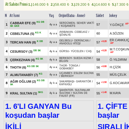
At Sahibi Primi:
1.)
146.000
2.)
58.400
3.)
29.200
4.)
14.600
5.)
7.300
t
t
t
t
t
N
At İsmi
Yaş
Orijin(Baba - Anne)
Sıklet
Jokey
KG
DB
CABBAR EFE
(9)
SERDÜMEN
-
SEHER VAKTİ
AP
1
57
Y.GÖKÇE
4y a a
/
KOŞANEFE
SK
GKR
AYABAKAN
-
CEBELKIZ
/
KG
K
2
60
A.SÖZEN
CEBELTUNA
(5)
4y a a
ŞÖVALYE
ER.CANKILI
GELİBOLU
-
DERİNCAN
/
K
DB
+0.20
3
TERCAN HAN
(8)
57
4y a a
AP
ANADOLU ATEŞİ
M.T.COŞKU
DB
SK
+0.20
4
CESURSOY
(3)
54
4y k a
GÜRSU
-
YÜCELEN
/
CAŞ
AP
BERKSOY
-
SUEDA KIZIM
/
KG
SK
5
58
Ö.YILDIRIM
ÇERKEZHAN
(4)
4y k a
BİLGİN
THOR
-
TONGA
/
KG
DB
SK
+0.80
6
H.ÇİZİK
THOTH
(6)
56
4y a a
GOBAKBEY
UÇANBEY
-
ESLEM SULTAN
KG
7
55
MÜS.ÇELİK
ALMUTANABİY
(7)
4y a a
/
BERKSOY
KG
DB
AĞIR OĞLUM
(2)
SAKARBAŞI
-
GARANTÖR
/
+1.50
8
G.KOCAKAY
54
4y k a
KAFKASLI
SK
ŞAHİNTER
-
SULTANLAR
SKG
+1.40
9
M.KAYA
KRAL SULTAN
(1)
55
4y k a
SULTANI
/
SULTAN DE
FAUST (FR)
1. 6'LI GANYAN Bu
1. ÇİFTE
koşudan başlar
başlar
İKİLİ
SIRALI İ