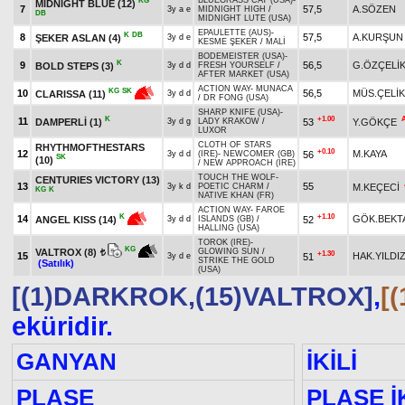
BLUEGRASS CAT (USA)
-
KG
MIDNIGHT BLUE
(12)
7
57,5
A.SÖZEN
3y a e
MIDNIGHT HIGH
/
DB
MIDNIGHT LUTE (USA)
EPAULETTE (AUS)
-
K
DB
8
57,5
A.KURŞUN
ŞEKER ASLAN
(4)
3y d e
KESME ŞEKER
/
MALİ
BODEMEISTER (USA)
-
K
9
56,5
G.ÖZÇELİ
BOLD STEPS
(3)
3y d d
FRESH YOURSELF
/
AFTER MARKET (USA)
ACTION WAY
-
MUNACA
KG
SK
10
56,5
MÜS.ÇELİK
CLARISSA
(11)
3y d d
/
DR FONG (USA)
SHARP KNIFE (USA)
-
K
+1.00
11
DAMPERLİ
(1)
53
Y.GÖKÇE
3y d g
LADY KRAKOW
/
LUXOR
CLOTH OF STARS
RHYTHMOFTHESTARS
+0.10
12
M.KAYA
56
3y d d
(IRE)
-
NEWCOMER (GB)
SK
(10)
/
NEW APPROACH (IRE)
TOUCH THE WOLF
-
CENTURIES VICTORY
(13)
13
55
M.KEÇECİ
3y k d
POETIC CHARM
/
KG
K
NATIVE KHAN (FR)
ACTION WAY
-
FAROE
+1.10
K
14
GÖK.BEKT
52
ANGEL KISS
(14)
3y d d
ISLANDS (GB)
/
HALLING (USA)
TOROK (IRE)
-
KG
VALTROX
(8)
GLOWING SUN
/
t
+1.30
15
HAK.YILDI
51
3y d e
STRIKE THE GOLD
(Satılık)
(USA)
[(1)DARKROK,(15)VALTROX]
,
[
eküridir.
GANYAN
İKİLİ
PLASE
PLASE İK