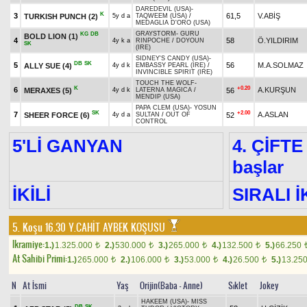
DAREDEVIL (USA)
-
K
3
61,5
V.ABİŞ
TURKISH PUNCH
(2)
5y d a
TAQWEEM (USA)
/
MEDAGLIA D'ORO (USA)
GRAYSTORM
-
GURU
KG
DB
BOLD LION
(1)
4
58
Ö.YILDIRIM
4y k a
RINPOCHE
/
DOYOUN
SK
(IRE)
SIDNEY'S CANDY (USA)
-
DB
SK
5
56
M.A.SOLMAZ
ALLY SUE
(4)
4y d k
EMBASSY PEARL (IRE)
/
INVINCIBLE SPIRIT (IRE)
TOUCH THE WOLF
-
K
+0.20
6
A.KURŞUN
MERAXES
(5)
56
4y d k
LATERNA MAGICA
/
MENDIP (USA)
PAPA CLEM (USA)
-
YOSUN
SK
+2.00
7
A.ASLAN
SHEER FORCE
(6)
52
4y d a
SULTAN
/
OUT OF
CONTROL
5'Lİ GANYAN
4. ÇİFTE
başlar
İKİLİ
SIRALI İ
5. Koşu 16.30
Y.CAHİT AYBEK KOŞUSU
Ikramiye:
1.)
1.325.000
2.)
530.000
3.)
265.000
4.)
132.500
5.)
66.250
t
t
t
t
At Sahibi Primi:
1.)
265.000
2.)
106.000
3.)
53.000
4.)
26.500
5.)
13.25
t
t
t
t
N
At İsmi
Yaş
Orijin(Baba - Anne)
Sıklet
Jokey
HAKEEM (USA)
-
MISS
DB
SK