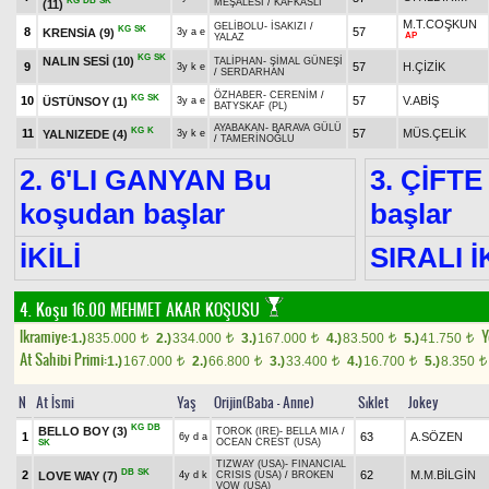
KG
DB
SK
MEŞALESİ
/
KAFKASLI
(11)
M.T.COŞKUN
GELİBOLU
-
İSAKIZI
/
KG
SK
8
57
KRENSİA
(9)
3y a e
AP
YALAZ
KG
SK
NALIN SESİ
(10)
TALİPHAN
-
ŞİMAL GÜNEŞİ
9
57
H.ÇİZİK
3y k e
/
SERDARHAN
ÖZHABER
-
CERENİM
/
KG
SK
10
57
V.ABİŞ
ÜSTÜNSOY
(1)
3y a e
BATYSKAF (PL)
AYABAKAN
-
BARAVA GÜLÜ
KG
K
11
57
MÜS.ÇELİK
YALNIZEDE
(4)
3y k e
/
TAMERİNOĞLU
2. 6'LI GANYAN Bu
3. ÇİFTE
koşudan başlar
başlar
İKİLİ
SIRALI İ
4. Koşu 16.00
MEHMET AKAR KOŞUSU
Ikramiye:
Y
1.)
835.000
2.)
334.000
3.)
167.000
4.)
83.500
5.)
41.750
t
t
t
t
t
At Sahibi Primi:
1.)
167.000
2.)
66.800
3.)
33.400
4.)
16.700
5.)
8.350
t
t
t
t
t
N
At İsmi
Yaş
Orijin(Baba - Anne)
Sıklet
Jokey
KG
DB
BELLO BOY
(3)
TOROK (IRE)
-
BELLA MIA
/
1
63
A.SÖZEN
6y d a
OCEAN CREST (USA)
SK
TIZWAY (USA)
-
FINANCIAL
DB
SK
2
62
M.M.BİLGİN
LOVE WAY
(7)
4y d k
CRISIS (USA)
/
BROKEN
VOW (USA)