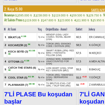
2. Koşu 15.00
ŞARTLI 4/Y
Ikramiye:
Y
1.)
595.000
2.)
238.000
3.)
119.000
4.)
59.500
5.)
29.750
t
t
t
t
t
At Sahibi Primi:
1.)
119.000
2.)
47.600
3.)
23.800
4.)
11.900
5.)
5.950
t
t
t
t
t
N
At İsmi
Yaş
Orijin(Baba - Anne)
Sıklet
Jokey
MENDIP (USA)
-
LADY
K
DB
1
60,5
ER.CANKILIÇ
BİKATİ
(4)
7y d a
CHARA
/
ROYAL ABJAR
(USA)
TOROK (IRE)
-
EKINOKS
SK
2
58,5
K.GÖKÇE
KOCAVEZİR
(2)
8y d a
CODE
/
DOYOUN (IRE)
SMART ROBIN (JPN)
-
RED
KG
DB
KOCA SEYİD
(3)
3
57,5
M.KEÇECİ
9y d a
BIRD
/
FANTASTIC
SK
FELLOW (USA)
JUNGLE MAN
-
HAMARAT
/
K
DB
4
57,5
A.MEH.ALTIN
OTTOWA
(1)
5y a a
UNACCOUNTED FOR
(USA)
CATCH THE STARS
(6)
LION HEART (USA)
-
STAR
5
55,5
B.BAGUÇ
6y d a
SK
KIZ
/
EINSTEIN (BRZ)
TOROK (IRE)
-
TAWAFEEG
KG
SK
+0.10
6
Y.GÖKÇE
COOL STAR
(5)
55,5
6y d a
(USA)
/
BERNARDINI
(USA)
TU BRUTUS (CHI)
-
CAT
DB
SK
+0.40
7
Z.KARABUL
PLAYMAKER
(7)
56
4y d a
GIRL
/
TALIP HAN (IRE)
7'Lİ PLASE Bu koşudan
7'Lİ GA
başlar
koşudan 