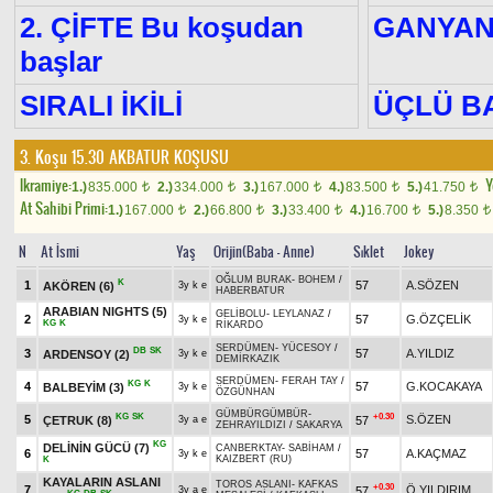
2. ÇİFTE Bu koşudan
GANYA
başlar
SIRALI İKİLİ
ÜÇLÜ B
3. Koşu 15.30
AKBATUR KOŞUSU
Ikramiye:
Y
1.)
835.000
2.)
334.000
3.)
167.000
4.)
83.500
5.)
41.750
t
t
t
t
t
At Sahibi Primi:
1.)
167.000
2.)
66.800
3.)
33.400
4.)
16.700
5.)
8.350
t
t
t
t
t
N
At İsmi
Yaş
Orijin(Baba - Anne)
Sıklet
Jokey
OĞLUM BURAK
-
BOHEM
/
K
1
57
A.SÖZEN
AKÖREN
(6)
3y k e
HABERBATUR
ARABIAN NIGHTS
(5)
GELİBOLU
-
LEYLANAZ
/
2
57
G.ÖZÇELİK
3y k e
KG
K
RİKARDO
SERDÜMEN
-
YÜCESOY
/
DB
SK
3
57
A.YILDIZ
ARDENSOY
(2)
3y k e
DEMİRKAZIK
SERDÜMEN
-
FERAH TAY
/
KG
K
4
57
G.KOCAKAYA
BALBEYİM
(3)
3y k e
ÖZGÜNHAN
GÜMBÜRGÜMBÜR
-
KG
SK
+0.30
5
S.ÖZEN
ÇETRUK
(8)
57
3y a e
ZEHRAYILDIZI
/
SAKARYA
KG
DELİNİN GÜCÜ
(7)
CANBERKTAY
-
SABİHAM
/
6
57
A.KAÇMAZ
3y k e
KAIZBERT (RU)
K
KAYALARIN ASLANI
TOROS ASLANI
-
KAFKAS
+0.30
7
Ö.YILDIRIM
57
3y a e