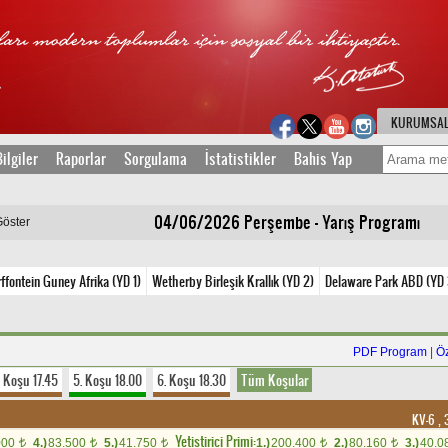
KURUMSA
ilgiler
Raporlar
Sorgulama
İstatistikler
Bahis Yap
04/06/2026 Perşembe - Yarış Programı
Göster
ffontein Guney Afrika (YD 1)
Wetherby Birleşik Krallık (YD 2)
Delaware Park ABD (YD 
PDF Program
|
Ö
. Koşu 17.45
5. Koşu 18.00
6. Koşu 18.30
Tüm Koşular
KV-6 , 
Yetistirici Primi:
000
4.)
83.500
5.)
41.750
1.)
200.400
2.)
80.160
3.)
40.0
t
t
t
t
t