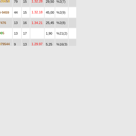
5
3
5
6
5
8
1.32.28
79
15
29,50
%2(7)
1.32.18
4
-
9
4
5
9
44
15
45,00
%2(9)
7
4
7
6
13
16
1.34.21
25,45
%2(8)
9
0
5
13
17
1,90
%21(2)
9
7
9
5
4
4
1.29.97
9
13
5,25
%16(3)
0
2
5
3
1.31.19
12
16
2,35
%33(1)
6
8
8
15
17
22,30
%2(5)
0
-
6
5
9
20
16
27,45
%3(6)
1.30.52
6
-
0
3
7
5
6
9
14
6,70
%13(4)
W , 3 Yaşlı Araplar, kg, 1200 Çim
,
E.İ.D. :
5.)
30.000
on 6 Y.
KGS
s20
En İyi D.
Gny
AGF
İdm
4
2
2
1.20.08
18
19
2,05
%31(2)