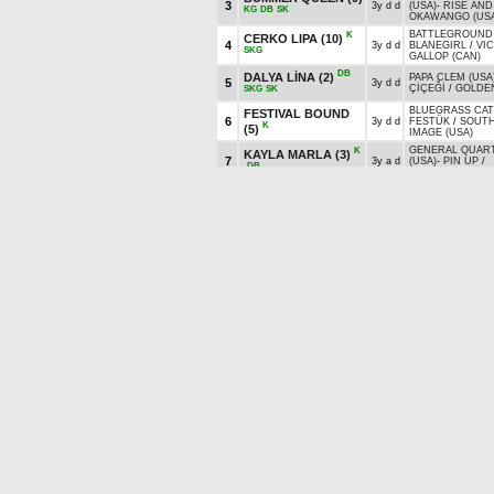
3
3y d d
(USA)
-
RISE AND
KG
DB
SK
OKAWANGO (US
BATTLEGROUND 
K
CERKO LIPA
(10)
4
3y d d
BLANEGIRL
/
VI
SKG
GALLOP (CAN)
DB
DALYA LİNA
(2)
PAPA CLEM (USA
5
3y d d
ÇİÇEĞİ
/
GOLDE
SKG
SK
BLUEGRASS CAT
FESTIVAL BOUND
6
3y d d
FESTÜK
/
SOUT
K
(5)
IMAGE (USA)
GENERAL QUAR
K
KAYLA MARLA
(3)
7
3y a d
(USA)
-
PIN UP
/
DB
YONAGUSKA (US
PAPA CLEM (USA
DB
LADY ONAT
(1)
8
3y d d
QUEENS DREAM
SK
PERFECT STOR
SUPER SAVER (U
LUNA DE FUEGO
CLAUDIA OCTAVI
9
3y d d
KG
DB
SK
HOLY ROMAN E
(7)
(IRE)
SUPER SAVER (U
K
10
MY STAR GIRL
(8)
3y d d
BABY AZRA
/
PA
O'PRADO (USA)
SECRET SAVER
(6)
SUPER SAVER (U
11
3y a d
K
DB
BUSH DANCER
[(2)BLUE BIRD,(9)LUNA DE FUEGO]
eküridir
3. Koşu 17.30 (Ankara 9. Koşu)
Ikramiye:
1.)
600.000
2.)
240.000
3.)
120.000
N
At İsmi
Yaş
Orijin(Ba
SABRİNİN
K
1
RASTGELOĞLUM
(5)
3y k e