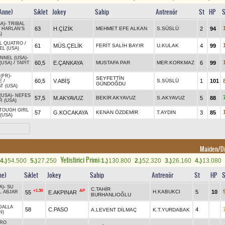
 Anne)
Sıklet
Jokey
Sahip
Antrenör
St
HP
S
A)
-
TRIBAL
63
H.ÇİZİK
MEHMET EFE ALKAN
S.SÜSLÜ
2
94
/
HARLAN'S
)
L QUATRO
/
61
MÜS.ÇELİK
FERİT SALİH BAYIR
U.KULAK
4
99
L (USA)
NNEL (USA)
-
60,5
E.ÇANKAYA
MUSTAFA PAR
MER.KORKMAZ
6
99
(USA)
/
TAPIT
(FR)
-
SEYFETTİN
60,5
V.ABİŞ
S.SÜSLÜ
1
101
E
/
GÜNDOĞDU
T (USA)
(USA)
-
NEFES
57,5
M.AKYAVUZ
BEKİR AKYAVUZ
S.AKYAVUZ
5
88
R (USA)
TOUGH GIRL
57
G.KOCAKAYA
KENAN ÖZDEMİR
T.AYDIN
3
85
(USA)
Maiden/Diş
Yetistirici Primi:
4.)
54.500
5.)
27.250
1.)
130.800
2.)
52.320
3.)
26.160
4.)
13.080
ne)
Sıklet
Jokey
Sahip
Antrenör
St
HP
S
A)
-
SU
C.TAHİR
+1.30
AP
H.KABUKCI
5
10
55
E.AKPINAR
L ABJAR
BURHANLIOĞLU
DALLA
58
C.PASO
4
A.LEVENT DİLMAÇ
K.T.YURDABAK
N)
ERO