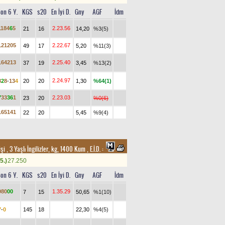
on 6 Y.
KGS
s20
En İyi D.
Gny
AGF
İdm
1
1
8
4
6
5
2.23.56
21
16
14,20
%3(5)
1
2
1
2
0
5
2.22.67
49
17
5,20
%11(3)
1
6
4
2
1
3
2.25.40
37
19
3,45
%13(2)
2.24.97
8
2
8
-
1
3
4
20
20
1,30
%64(1)
7
3
3
3
6
1
2.23.03
23
20
%0(6)
1
6
5
1
4
1
22
20
5,45
%9(4)
i , 3 Yaşlı İngilizler, kg, 1400 Kum
,
E.İ.D. :
5.)
27.250
on 6 Y.
KGS
s20
En İyi D.
Gny
AGF
İdm
9
8
0
0
0
1.35.29
7
15
50,65
%1(10)
7
-
0
145
18
22,30
%4(5)