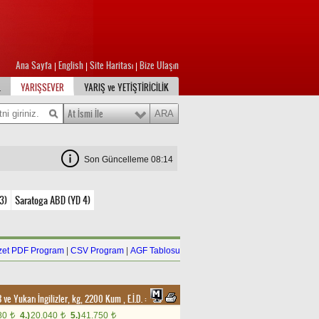
Ana Sayfa
English
Site Haritası
Bize Ulaşın
|
|
|
L
YARIŞSEVER
YARIŞ ve YETİŞTİRİCİLİK
At İsmi İle
Son Güncelleme 08:14
3)
Saratoga ABD (YD 4)
zet PDF Program
|
CSV Program
|
AGF Tablosu
3 ve Yukarı İngilizler, kg, 2200 Kum
,
E.İ.D. :
80
4.)
20.040
5.)
41.750
t
t
t