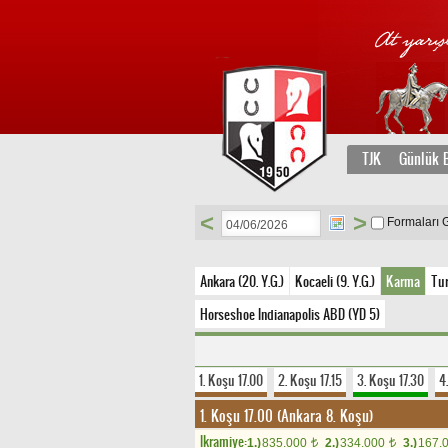
TJK
Günlük B
<
>
Formaları 
Ankara (20. Y.G.)
Kocaeli (9. Y.G.)
Karma
Tur
Horseshoe Indianapolis ABD (YD 5)
1. Koşu 17.00
2. Koşu 17.15
3. Koşu 17.30
4
1. Koşu 17.00 (Ankara 8. Koşu)
Ikramiye:
1.)
835.000
2.)
334.000
3.)
167.
t
t