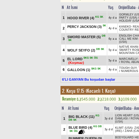
N
At İsmi
Yaş
Orijin(Baba -
GORMLEY (US
KG
SK
1
HOOD RIVER
(4)
4y d a
PARTY (USA)
HOLIDAY (USA
SK
PERCY JACKSON
(3)
KANEKO
-
REA
2
4y d a
COUNTRY REE
ENGLISH CHA
DB
SWORD MASTER
(5)
3
6y a a
CALL ME KIM 
SK
(USA)
NATIVE KHAN 
DB
SK
4
WOLF SEYFO
(2)
5y d a
SMARTY ROS
MOUNTAIN CA
SKG
SK
ÖG
EL LORD
MARCAVELLY 
5
5y d a
/
ROYAL ABJA
(Koşmaz)
TOUGH GUY
-
SKG
SK
6
GALLOON
(1)
4y d a
/
NUMEROUS 
6'LI GANYAN Bu koşudan başlar
2. Koşu 17.15 (Kocaeli 1. Koşu)
Ikramiye:
1.)
545.000
2.)
218.000
3.)
109.000
N
At İsmi
Yaş
Orijin(Baba - An
LION HEART (US
KG
BIG BLACK
(11)
1
3y d d
DAMLASI
/
ROYA
DB
SK
(USA)
KG
DB
BLUE BIRD
(4)
KLIMT (USA)
-
ZA
2
3y d d
(IRE)
/
ZAHA (CA
SK
ÖG
BODYGUARD H
BUMMER QUEEN
(9)