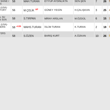
58
MAH.TURAN
EYYÜP AYDINLIKTA
SEN.ŞEN
7
26
 SHINE
/
A)
(USA)
-
AP
56
GÜNEY YEGİN
H.ÇALIŞKAN
3
25
M.ÇELİK
CTORY
)
-
SU
58
S.TIRPAN
6
15
MİRAY ARSLAN
M.ÖZGÜL
N SUN
 (USA)
-
+0.30
MAHS.TURAN
İSLİM TURAN
K.TURAN
2
18
58
HERN
TERS
58
S.ÖZEN
BARIŞ KURT
A.ÖZKAN
10
26
A)
)
-
DS
11
58
N.AVCİ
EBRU ONAT
SEY.DEMİR
32
/
M
SA)
-
A (GB)
/
+0.60
AP
A.LEVENT DİLMAÇ
K.T.YURDABAK
8
11
54
U.LEVENT
MPEROR
SA)
-
AP
54
MECNUN ALDAĞ
T.ÇEKİCİ
9
16
R.KETME
DDY
SA)
-
58
A.YILDIZ
MURAT TEZER
G.TAŞDELEN
1
29
/
LUXOR
.
Maiden/DHÖ
Yetistirici Primi:
4.)
60.000
5.)
30.000
1.)
180.000
2.)
72.000
3.)
36.000
4.)
18.000
ba - Anne)
Sıklet
Jokey
Sahip
Antrenör
St
HP
S
 ATI
-
RASGALDİ
/
59
H.ÇİZİK
EMİR KATI
C.KATI
10
35