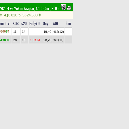
2 , 4 ve Yukarı Araplar, 1700 Çim
,
E.İ.D. :
4.)
8.820
5.)
24.500
t
t
t
on 6 Y.
KGS
s20
En İyi D.
Gny
AGF
İdm
5
5
0
0
7
4
11
14
19,40
%2(12)
4
1
3
8
-
0
0
28
16
1.53.61
28,20
%2(11)
0
0
4
1
0
5
7
18
25,10
%4(8)
1.54.66
9
9
8
-
0
7
8
21
14
21,80
%1(13)
2
3
3
7
6
4
14
15
1.53.02
12,10
%7(6)
5
4
3
5
2
1
18
20
3,40
%19(1)
2
7
0
5
6
1
8
20
7,20
%11(5)
3
0
6
0
6
7
8
11
35,95
%1(14)
0
4
5
7
7
1
14
20
21,80
%3(9)
3
0
-
7
0
5
8
18
11
39,95
%1(15)
0
6
6
9
0
-
0
35
2
1.56.98
48,90
%0(19)