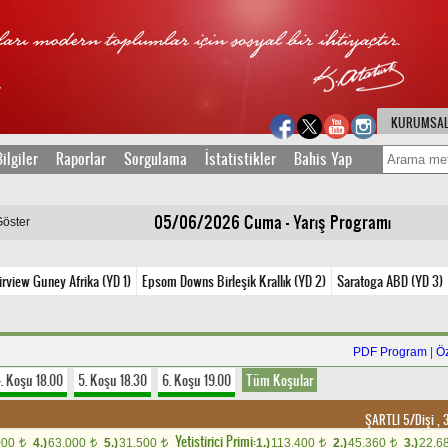
KURUMSA
ilgiler
Raporlar
Sorgulama
İstatistikler
Bahis Yap
05/06/2026 Cuma - Yarış Programı
Göster
irview Guney Afrika (YD 1)
Epsom Downs Birleşik Krallık (YD 2)
Saratoga ABD (YD 3)
PDF Program
|
Ö
. Koşu 18.00
5. Koşu 18.30
6. Koşu 19.00
Tüm Koşular
ŞARTLI 5/Dişi , 
Yetistirici Primi:
000
4.)
63.000
5.)
31.500
1.)
113.400
2.)
45.360
3.)
22.6
t
t
t
t
t