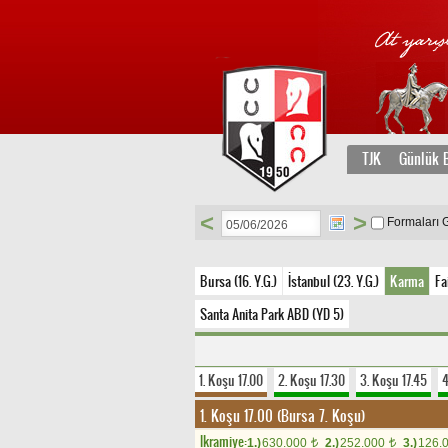
TJK
Günlük B
<
>
Formaları 
Bursa (16. Y.G.)
İstanbul (23. Y.G.)
Karma
Fa
Santa Anita Park ABD (YD 5)
1. Koşu 17.00
2. Koşu 17.30
3. Koşu 17.45
4
1. Koşu 17.00 (Bursa 7. Koşu)
Ikramiye:
1.)
630.000
2.)
252.000
3.)
126.
t
t