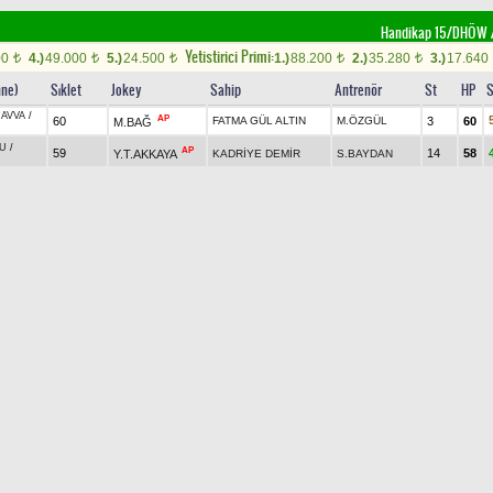
Handikap 15/DHÖW /H
Yetistirici Primi:
00
4.)
49.000
5.)
24.500
1.)
88.200
2.)
35.280
3.)
17.640
t
t
t
t
t
nne)
Sıklet
Jokey
Sahip
Antrenör
St
HP
S
AVVA
/
AP
60
FATMA GÜL ALTIN
M.ÖZGÜL
3
60
M.BAĞ
U
/
AP
59
14
58
Y.T.AKKAYA
KADRİYE DEMİR
S.BAYDAN
UN
+0.40
O.GÖKÇE
5
52
57
YUSUF KAYA
M.A.KAYA
KAZIK
+0.40
MAHS.TURAN
NURİ TURAN
K.TURAN
6
52
59
ATUR
CAN
/
58,5
G.YILDIZ
12
51
ARMAĞAN TURHAN
E.ÇİLEK
İ
56,5
G.ÖZÇELİK
BERKCAN KESTEL
MUR.AKKILIÇ
17
51
LI
/
CAŞ
ÜR
-
56,5
M.M.BİLGİN
HACİ BAYRAM
H.KURT
13
51
ÜLÜLE
/
57,5
B.M.MIRIK
19
49
MEHMET FELHAN
A.C.ATAR
ST (FR)
-
AP
55,5
RAMAZAN ÇELİK
RAM. KAYA
16
49
S.ALTAY
ASLI
+0.20
S.TIRPAN
MÜZEYYEN TUĞDAŞ
R.COŞKUN
15
34
52
BAKAN
+2.00
C.ALTUN
1
24
52
AHMET ŞİMŞEK
U.GÖKÇE
/
BİLGİN