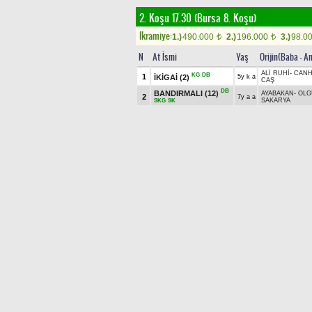
2. Koşu 17.30 (Bursa 8. Koşu)
Ikramiye:
1.)
490.000
2.)
196.000
3.)
98.0
t
t
N
At İsmi
Yaş
Orijin(Baba - A
ALİ RUHİ
-
CANH
KG
DB
1
İKİGAİ
(2)
5y k a
CAŞ
DB
BANDIRMALI
(12)
AYABAKAN
-
OLG
2
7y a a
SAKARYA
SKG
SK
DB
ÇİLEK HÜMA
(6)
AYABAKAN
-
UZ
3
4y a k
TUĞBA
/
DEMİR
SK
KAIZBERT (RU)
-
DB
SK
4
İDİLYILDIZ
(18)
6y a k
UÇANİDİL
/
İZB
KG
ALLER GÜLÜ
(7)
KAMAN
-
DERİN
5
6y a k
ANADOLU ATEŞ
K
KG
K
GÜRCEYHUN
(1)
6
4y k a
GÜRSU
-
SİCİLYA
ŞAMPİYON GÜMBÜR
GÜMBÜRGÜMB
7
4y a a
KG
DB
SK
SEZİN
/
CAŞ
(16)
KG
DB
AKAR EDA
(10)
AKARÇAY
-
EDAD
8
5y k k
SALTUKHAN
SK
SULTANBEŞİR
(14)
SULTAN DE FAU
9
7y a a
SKG
SK
CAŞPERİ
/
KAFK
FIRTINADAN
TAMERİNOĞLU
-
10
4y k a
KG
SK
CANITEZ
/
AYA
DOĞAN
(8)
DB
BAŞ AKTÖR
(5)
ÖZHABER
-
11
6y d a
DENİZMERYEM
SKG
SK