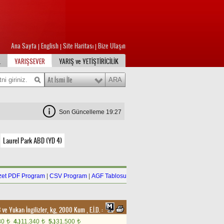
Ana Sayfa
English
Site Haritası
Bize Ulaşın
|
|
|
L
YARIŞSEVER
YARIŞ ve YETİŞTİRİCİLİK
At İsmi İle
Son Güncelleme 19:27
Laurel Park ABD (YD 4)
zet PDF Program
|
CSV Program
|
AGF Tablosu
3 ve Yukarı İngilizler, kg, 2000 Kum
,
E.İ.D. :
80
4.)
11.340
5.)
31.500
t
t
t