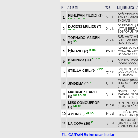
N
At İsmi
Yaş
Orijin(Baba - 
DEĞİRMENDE
PEHLİVAN YILDIZI
(1)
1
4y d k
SAHRA
/
GEO
KG
DB
SK
ÖG
THOMAS
DAREDEVIL (U
DUCENS MULIER
(7)
2
5y a k
LITTLE BIRD
/
DB
SK
BOSPORUS (IR
RUN AWAY AN
TORNADO MAIDEN
3
5y d k
(USA)
-
AMBER
SK
(8)
HEART (USA)
AGRESIVO (US
K
DB
4
İŞİN ASLI
(6)
10y d k
MAKE ME CRY
OKAWANGO (U
KG
DB
KANINDO
(11)
KANEKO
-
HOL
5
5y d k
POWERSCOUR
SK
BANKNOTE (G
K
DB
STELLA GIRL
(9)
6
5y d k
ÇAĞLAÇAĞLA
ULTRAMAR
MENDIP (USA)
K
7
JIMDEMA
(4)
4y d k
CHARA
/
ROYA
(USA)
NATIVE KHAN 
MADAME SCARLET
8
4y d k
MADAME VESTR
KG
DB
SK
(5)
GALILEO (IRE)
MISS CONQUEROR
GENERAL QU
9
3y k d
DB
SK
(USA)
-
SEYİR
(2)
KULOĞLU
-
PA
DB
SK
10
AMONİ
(3)
3y d d
LION HEART (
KLIMT (USA)
-
K
11
LA COPA
(10)
3y d d
ŞANZELİZEM
/
YONAGUSKA (
6'LI GANYAN Bu koşudan başlar