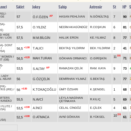
Anne)
Sıklet
Jokey
Sahip
Antrenör
St
HP
S
RELİ
-
AP
57
HASAN PEHLİVAN
N.GÖNÜLTAŞ
7
90
Ö.F.ÖZEN
RGE
SA)
-
57,5
O.YILDIZ
NEDİM AKAGÜNDÜZ
R.COŞKUN
6
81
E)
D HIDE
57,5
M.M.BİLGİN
HALUK ERON
KE.YILMAZ
8
77
İM
/
LION
A)
-
DONT
+1.00
T.ALICI
BEKTAŞ YILDIRIM
BEK.YILDIRIM
2
41
56,5
/
SA)
DS
11
Y WOMEN
/
+0.20
MAH.TURAN
71
56,5
GÖKHAN ORMANCI
O.GİRİŞKİN
T (GB)
B)
-
AP
53,5
RAMAZAN ÇELİK
RAM. KAYA
9
73
S.ALTAY
/
-
LADY
56
G.ÖZÇELİK
DEMİRHAN YILMAZ
S.BEKTAŞ
3
77
L ABJAR
(FR)
-
+0.30
K.TOKAÇOĞLU
ÜMİT ÖZSARI
K.ŞENGEL
1
68
56
IS (IRE)
/
LEYLA NAGİHAN
ARTERS
55,5
N.AVCİ
R.KILIÇ
5
69
/
KANEKO
ÇETİNKAYA
N FLUTE
/
+2.00
A.İNCİ
CELAL CİNGÖZ
E.ÇİLEK
4
61
53,5
USA)
DS
10
+0.80
O.ATMACA
AVNİ GÖKKAN
B.YÜKSEL
61
52,5
USA)