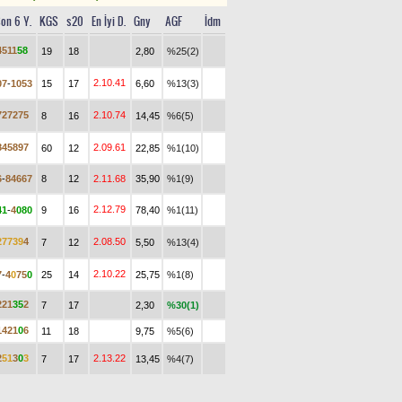
on 6 Y.
KGS
s20
En İyi D.
Gny
AGF
İdm
4
5
1
1
5
8
19
18
2,80
%25(2)
2.10.41
0
7
-
1
0
5
3
15
17
6,60
%13(3)
7
2
7
2
7
5
2.10.74
8
16
14,45
%6(5)
8
4
5
8
9
7
2.09.61
60
12
22,85
%1(10)
6
-
8
4
6
6
7
8
12
2.11.68
35,90
%1(9)
2.12.79
4
1
-
4
0
8
0
9
16
78,40
%1(11)
2
7
7
3
9
4
2.08.50
7
12
5,50
%13(4)
2.10.22
7
-
4
0
7
5
0
25
14
25,75
%1(8)
2
2
1
3
5
2
7
17
2,30
%30(1)
1
4
2
1
0
6
11
18
9,75
%5(6)
2
5
1
3
0
3
2.13.22
7
17
13,45
%4(7)