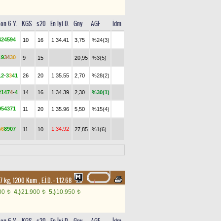
on 6 Y.
KGS
s20
En İyi D.
Gny
AGF
İdm
4
2
4
5
9
4
10
16
1.34.41
3,75
%24(3)
1
9
3
4
3
0
9
15
20,95
%3(5)
1
2
-
3
3
4
1
26
20
1.35.55
2,70
%28(2)
2
1
4
7
4
-
4
14
16
1.34.39
2,30
%30(1)
9
5
4
3
7
1
11
20
1.35.96
5,50
%15(4)
5
6
8
9
0
7
1.34.92
11
10
27,85
%1(6)
, 57 kg, 1200 Kum
,
E.İ.D. :
1.12.68
00
4.)
21.900
5.)
10.950
t
t
t