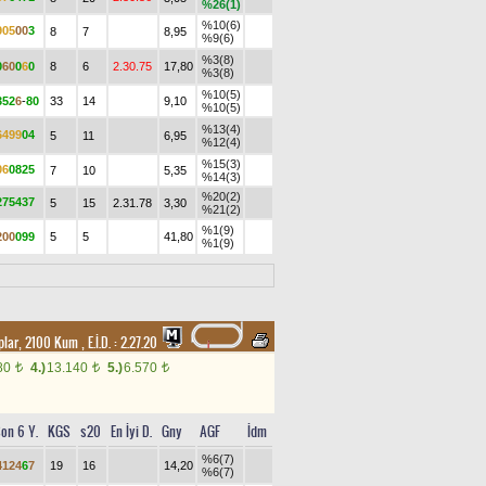
%26(1)
%10(6)
9
0
5
0
0
3
8
7
8,95
%9(6)
%3(8)
0
6
0
0
6
0
8
6
2.30.75
17,80
%3(8)
%10(5)
3
5
2
6
-
8
0
33
14
9,10
%10(5)
%13(4)
6
4
9
9
0
4
5
11
6,95
%12(4)
%15(3)
0
6
0
8
2
5
7
10
5,35
%14(3)
%20(2)
2
7
5
4
3
7
5
15
2.31.78
3,30
%21(2)
%1(9)
2
0
0
0
9
9
5
5
41,80
%1(9)
aplar, 2100 Kum
,
E.İ.D. :
2.27.20
80
4.)
13.140
5.)
6.570
t
t
t
on 6 Y.
KGS
s20
En İyi D.
Gny
AGF
İdm
%6(7)
4
1
2
4
6
7
19
16
14,20
%6(7)