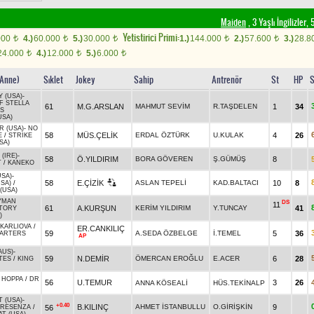
Maiden
, 3 Yaşlı İngilizler
Yetistirici Primi:
000
4.)
60.000
5.)
30.000
1.)
144.000
2.)
57.600
3.)
28.8
t
t
t
t
t
24.000
4.)
12.000
5.)
6.000
t
t
t
 Anne)
Sıklet
Jokey
Sahip
Antrenör
St
HP
S
Y (USA)
-
F STELLA
61
M.G.ARSLAN
MAHMUT SEVİM
R.TAŞDELEN
1
34
'S
USA)
R (USA)
-
NO
58
MÜS.ÇELİK
ERDAL ÖZTÜRK
U.KULAK
4
26
E
/
STRIKE
SA)
(IRE)
-
58
Ö.YILDIRIM
BORA GÖVEREN
Ş.GÜMÜŞ
8
T
/
KANEKO
USA)
-
58
E.ÇİZİK
ASLAN TEPELİ
KAD.BALTACI
10
8
SA)
/
(USA)
YMAN
DS
11
61
A.KURŞUN
KERİM YILDIRIM
Y.TUNCAY
41
TORY
)
KARLIOVA
/
ER.CANKILIÇ
59
A.SEDA ÖZBELGE
İ.TEMEL
5
36
ARTERS
AP
AUS)
-
59
N.DEMİR
ÖMERCAN EROĞLU
E.ACER
6
28
TES
/
KING
-
HOPPA
/
DR
56
U.TEMUR
3
26
ANNA KÖSEALİ
HÜS.TEKİNALP
 (USA)
-
+0.40
B.KILINÇ
AHMET İSTANBULLU
O.GİRİŞKİN
9
56
PRESENZA
/