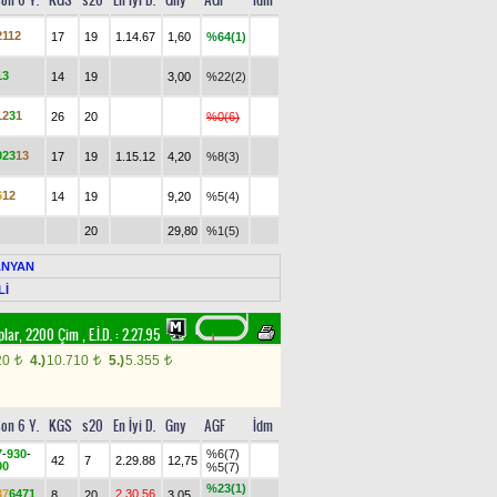
on 6 Y.
KGS
s20
En İyi D.
Gny
AGF
İdm
2
1
1
2
17
19
1.14.67
1,60
%64(1)
1
3
14
19
3,00
%22(2)
1
2
3
1
26
20
%0(6)
0
2
3
1
3
17
19
1.15.12
4,20
%8(3)
6
1
2
14
19
9,20
%5(4)
20
29,80
%1(5)
GANYAN
Lİ
aplar, 2200 Çim
,
E.İ.D. :
2.27.95
20
4.)
10.710
5.)
5.355
t
t
t
on 6 Y.
KGS
s20
En İyi D.
Gny
AGF
İdm
7
-
9
3
0
-
%6(7)
42
7
2.29.88
12,75
0
0
%5(7)
%23(1)
3
7
6
4
7
1
2.30.56
8
20
3,05