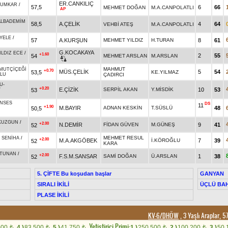
ER.CANKILIÇ
LUMKAR
/
57,5
6
66
MEHMET DOĞAN
M.A.CANPOLATLI
AP
ALBADEMİM
58,5
A.ÇELİK
4
64
VEHBİ ATEŞ
M.A.CANPOLATLI
YELE
/
57
A.KURŞUN
MEHMET YILDIZ
H.TURAN
8
61
G.KOCAKAYA
ILDIZ ECE
/
+1.60
2
55
54
MEHMET ARSLAN
M.ARSLAN
MAHMUT
MUTÇİÇEĞİ
+0.70
MÜS.ÇELİK
5
54
53,5
KE.YILMAZ
LU
ÇADIRCI
U
-
+0.20
E.ÇİZİK
SERPİL AKAN
Y.MİSDİK
10
53
53
/
NSES
DS
11
+1.90
M.BAYIR
ADNAN KESKİN
T.SÜSLÜ
48
50,5
KUZGUN
/
+2.00
N.DEMİR
FİDAN GÜVEN
M.GÜNEŞ
9
41
52
MEHMET RESUL
-
SENİHA
/
+2.00
M.A.AKGÖBEK
İ.KÖROĞLU
7
39
52
KARA
TUNAN
/
+2.00
F.S.M.SANSAR
SAMİ DOĞAN
Ü.ARSLAN
1
38
52
5. ÇİFTE Bu koşudan başlar
GANYAN
SIRALI İKİLİ
ÜÇLÜ BAH
PLASE İKİLİ
KV-6/DHÖW
, 3 Yaşlı Araplar, 
Yetistirici Primi:
000
4.)
83.500
5.)
41.750
1.)
250.500
2.)
100.200
3.)
50.
t
t
t
t
t