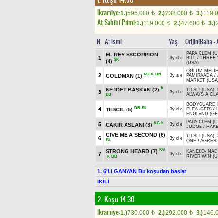
1. Koşu 14.00
Ikramiye:
1.)
595.000
2.)
238.000
3.)
119.
t
t
At Sahibi Primi:
1.)
119.000
2.)
47.600
3.)
t
t
N
At İsmi
Yaş
Orijin(Baba -
PAPA CLEM (U
EL REY ESCORPİON
1
3y d e
BILL
/
THREE 
SK
(4)
(USA)
OĞLUM MELİ
KG
K
DB
2
GOLDMAN
(1)
3y a e
PAMİRAADA
/
MARKET (USA
K
NEJDET BAŞKAN
(2)
TILSIT (USA)
-
3
3y d e
ALWAYS A CLA
DB
BODYGUARD H
DB
SK
4
TESCİL
(5)
3y d e
ELEA (GER)
/
ENGLAND (GE
PAPA CLEM (U
KG
K
5
ÇAKIR ASLANI
(3)
3y d e
JUDGE
/
HAKE
GIVE ME A SECOND
(6)
TILSIT (USA)
-
6
3y d e
SK
ONE
/
AGRESI
KG
STRONG HEARD
(7)
KANEKO
-
NAD
7
3y d d
RIVER WIN (U
K
DB
1. 6'LI GANYAN Bu koşudan başlar
İKİLİ
2. Koşu 14.30
Ikramiye:
1.)
730.000
2.)
292.000
3.)
146.
t
t