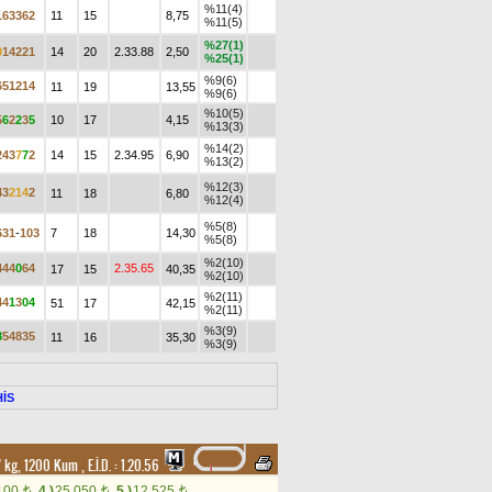
%11(4)
1
6
3
3
6
2
11
15
8,75
%11(5)
%27(1)
0
1
4
2
2
1
14
20
2.33.88
2,50
%25(1)
%9(6)
6
5
1
2
1
4
11
19
13,55
%9(6)
%10(5)
5
6
2
2
3
5
10
17
4,15
%13(3)
%14(2)
2
4
3
7
7
2
14
15
2.34.95
6,90
%13(2)
%12(3)
4
3
2
1
4
2
11
18
6,80
%12(4)
%5(8)
6
3
1
-
1
0
3
7
18
14,30
%5(8)
%2(10)
4
4
4
0
6
4
2.35.65
17
15
40,35
%2(10)
%2(11)
4
4
1
3
0
4
51
17
42,15
%2(11)
%3(9)
8
5
4
8
3
5
11
16
35,30
%3(9)
İS
57 kg, 1200 Kum
,
E.İ.D. :
1.20.56
100
4.)
25.050
5.)
12.525
t
t
t