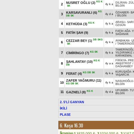
KG
K
NUSRET OĞLU
(2)
DİLİRAN
-
ZÜ
2
4y k a
BİLGİN
SK
KG
KARSAVURANLI
(6)
ÖZHABER
-
B
3
4y d a
/
BİLGİN
DB
SK
ARASLI
-
SARI
KG
K
4
KETHÜDA
(3)
4y k a
ÖZGÜN
FATİH AĞA
-
Y
5
FATİH ŞAH
(9)
4y k a
SAĞANAK
DB
SKG
CEZZAR BEY
(1)
AYABAKAN
-
U
6
4y k a
/
TAMERİNOĞ
SK
TAMERİNOĞL
KG
SK
7
CİMİRİNGO
(7)
4y k a
YILDIRIMKIZ
KARAKEMAL
FİRİKYA
-
PRE
KG
K
ŞAHLANTAY
(10)
8
4y a a
AMASTRİST
/
DB
DAĞHANBEY
KURUŞAĞA
-
KG
DB
SK
9
FERAT
(4)
4y k a
YAŞARCIK
ZAFER YAĞMURU
(11)
NASUHOĞLU
10
4y k a
KG
DB
SK
BİLGİN
UFUKBİR
-
TU
KG
K
11
GAZNELİ
(8)
4y d a
BİLGİN
2. 5'Lİ GANYAN
İKİLİ
PLASE
6. Koşu 16.30
Ikramiye:
1.)
835.000
2.)
334.000
3.)
167.
t
t