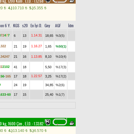
, 58 kg, 1200 Kum
,
E.İ.D. :
1.12.68
20
4.)
10.710
5.)
5.355
t
t
t
on 6 Y.
KGS
s20
En İyi D.
Gny
AGF
İdm
8
7
2
4
7
7
1.14.31
6
13
18,65
%3(5)
1
3
2
2
1.16.27
21
19
1,65
%50(1)
1
3
4
2
4
7
21
16
1.13.85
8,10
%10(4)
2
2
2
1
0
2
41
18
5,50
%17(3)
1.22.57
1
5
6
-
1
6
5
17
18
3,25
%17(2)
0
24
19
34,85
%2(6)
1
6
3
3
-
6
0
17
15
25,40
%1(7)
 60 kg, 1600 Çim
,
E.İ.D. :
1.33.82
80
4.)
13.140
5.)
6.570
t
t
t