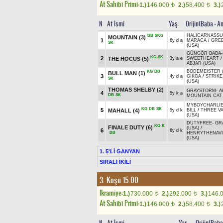
At Sahibi Primi:
1.)
146.000
2.)
58.400
3.)
t
t
N
At İsmi
Yaş
Orijin(Baba - A
HALICARNASSUS
DB
SKG
MOUNTAIN
(3)
1
6y d a
MARACA
/
GRE
SK
(USA)
GÜNGÖR BABA
-
KG
SK
2
THE HOCUS
(5)
3y a e
SWEETHEART
ABJAR (USA)
BODEMEISTER 
KG
DB
BULL MAN
(1)
3
4y d a
GIKGA
/
STRIKE
SK
(USA)
THOMAS SHELBY
(2)
GRAYSTORM
-
A
4
5y k a
DB
SK
MOUNTAIN CAT 
MYBOYCHARLIE 
KG
DB
SK
5
MAHALL
(4)
5y d k
BILL
/
THREE V
(USA)
DUTYFREE
-
GR
KG
K
FINALE DUTY
(6)
(USA)
/
6
6y d k
DB
HENRYTHENAV
(USA)
1. 5'Lİ GANYAN
SIRALI İKİLİ
3. Koşu 15.00
Ikramiye:
1.)
730.000
2.)
292.000
3.)
146.
t
t
At Sahibi Primi:
1.)
146.000
2.)
58.400
3.)
t
t