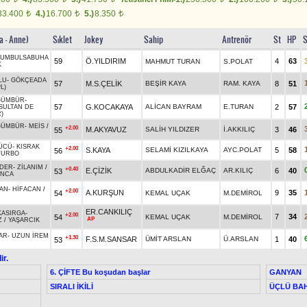
33.400
4.)
16.700
5.)
8.350
t
t
t
a - Anne)
Sıklet
Jokey
Sahip
Antrenör
St
HP
S
TUMBULSABUHA
59
Ö.YILDIRIM
4
63
MAHMUT TURAN
S.POLAT
K
LU
-
GÖKÇEADA
57
M.S.ÇELİK
BEŞİR KAYA
RAM. KAYA
8
51
L)
GÜMBÜR
-
57
G.KOCAKAYA
ALİCAN BAYRAM
E.TURAN
2
57
SULTAN DE
)
GÜMBÜR
-
MEİS
/
+2.00
M.AKYAVUZ
SALİH YILDIZER
İ.AKKILIÇ
3
46
55
ÜCÜ
-
KISRAK
+2.00
S.KAYA
SELAMİ KIZILKAYA
AYC.POLAT
5
58
56
TURBO
NDER
-
ZİLANIM
/
+0.40
E.ÇİZİK
ABDULKADİR ELĞAÇ
AR.KILIÇ
6
40
53
INCA
AN
-
HİFACAN
/
+2.00
A.KURŞUN
9
35
54
KEMAL UÇAK
M.DEMİROL
ER.CANKILIÇ
KASIRGA
-
+2.00
7
34
54
KEMAL UÇAK
M.DEMİROL
AP
Z
/
YAŞARCIK
AR
-
UZUN İREM
+1.30
F.S.M.SANSAR
ÜMİT ARSLAN
Ü.ARSLAN
1
40
53
ir.
6. ÇİFTE Bu koşudan başlar
GANYAN
SIRALI İKİLİ
ÜÇLÜ BAH