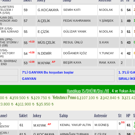
 - Anne)
Sıklet
Jokey
Sahip
Antrenör
St
HP
S
QUARTERS
59
G.KOCAKAYA
SEMİH KATI
M.DOLAK
6
54
ZELİZEM
/
 (USA)
PLAYA DEL
57
A.ÇELİK
FEDAİ KAHRAMAN
Y.ŞİMŞEK
1
49
 HONOR AND
A)
ER (USA)
-
55
E.ÇİZİK
GÜLİZAR YANIK
M.DOLAK
3
51
/
BIN AJWAAD
IN (JPN)
-
+0.10
MÜS.ÇELİK
RESUL ÜNLÜ
S.KAN
5
43
55
 THE STORM
/
 (GB)
(USA)
-
+0.30
N.DEMİR
DOĞANER İÇÖZ
Y.TUNCAY
4
42
54
/
VICTORY
AN)
OR
-
SİHİRBAZ
+2.00
AP
BEŞİR KAYA
RAM. KAYA
2
53
M.KIYAK
 END
7'Lİ GANYAN Bu koşudan başlar
1. 3'LÜ 
GANYAN
SIRALI İKİ
Handikap 15/DHÖW/Dişi /H1
, 4 ve Yukarı Ar
Yetistirici Primi:
000
4.)
59.500
5.)
29.750
1.)
107.100
2.)
42.840
3.)
21.4
t
t
t
t
t
23.800
4.)
11.900
5.)
5.950
t
t
t
Anne)
Sıklet
Jokey
Sahip
Antrenör
St
HP
S
DS
9
)
-
AP
61
KEMAL YAKUP ALTIN
M.GÜNEŞ
61
M.KIYAK
ŞENTAY
NCAN
/
61,5
G.KOCAKAYA
ARMAĞAN TURHAN
E.ÇİLEK
5
58