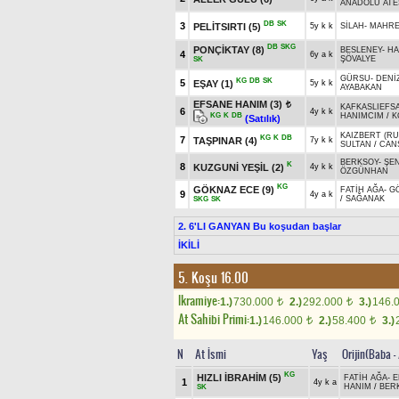
ANADOLU ATE
DB
SK
3
PELİTSIRTI
(5)
5y k k
SİLAH
-
MAHR
DB
SKG
PONÇİKTAY
(8)
BESLENEY
-
HA
4
6y a k
ŞÖVALYE
SK
GÜRSU
-
DENİZ
KG
DB
SK
5
EŞAY
(1)
5y k k
AYABAKAN
EFSANE HANIM
(3)
t
KAFKASLIEFS
6
4y k k
HANIMCIM
/
K
KG
K
DB
(Satılık)
KAIZBERT (RU
KG
K
DB
7
TAŞPINAR
(4)
7y k k
SULTAN
/
CAN
BERKSOY
-
ŞE
K
8
KUZGUNİ YEŞİL
(2)
4y k k
ÖZGÜNHAN
KG
GÖKNAZ ECE
(9)
FATİH AĞA
-
G
9
4y a k
/
SAĞANAK
SKG
SK
2. 6'LI GANYAN Bu koşudan başlar
İKİLİ
5. Koşu 16.00
Ikramiye:
1.)
730.000
2.)
292.000
3.)
146.
t
t
At Sahibi Primi:
1.)
146.000
2.)
58.400
3.)
t
t
N
At İsmi
Yaş
Orijin(Baba -
KG
HIZLI İBRAHİM
(5)
FATİH AĞA
-
E
1
4y k a
HANIM
/
BER
SK