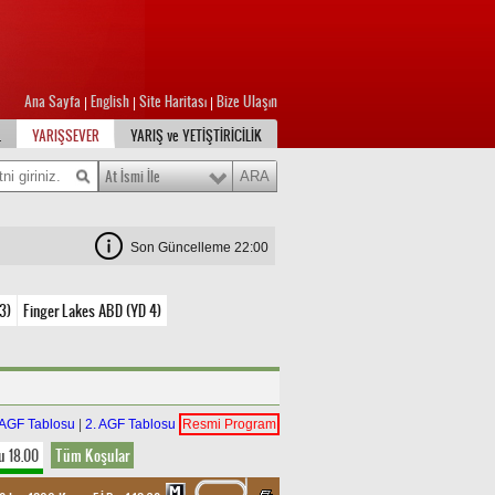
Ana Sayfa
English
Site Haritası
Bize Ulaşın
|
|
|
L
YARIŞSEVER
YARIŞ ve YETİŞTİRİCİLİK
At İsmi İle
Son Güncelleme 22:00
3)
Finger Lakes ABD (YD 4)
 AGF Tablosu
|
2. AGF Tablosu
Resmi Program
u 18.00
Tüm Koşular