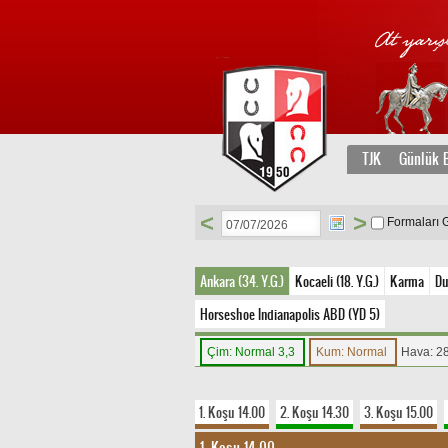
TJK
Günlük B
<
>
Formaları 
Ankara (34. Y.G.)
Kocaeli (18. Y.G.)
Karma
Du
Horseshoe Indianapolis ABD (YD 5)
Çim: Normal 3,3
Kum: Normal
Hava: 2
1. Koşu 14.00
2. Koşu 14.30
3. Koşu 15.00