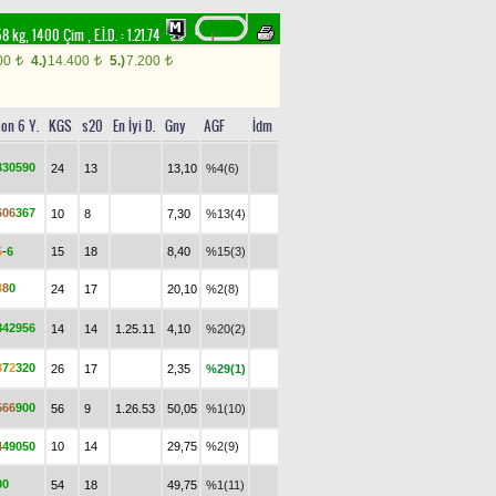
, 58 kg, 1400 Çim
,
E.İ.D. :
1.21.74
00
4.)
14.400
5.)
7.200
t
t
t
on 6 Y.
KGS
s20
En İyi D.
Gny
AGF
İdm
3
3
0
5
9
0
24
13
13,10
%4(6)
6
0
6
3
6
7
10
8
7,30
%13(4)
5
-
6
15
18
8,40
%15(3)
8
8
0
24
17
20,10
%2(8)
8
4
2
9
5
6
14
14
1.25.11
4,10
%20(2)
3
7
2
3
2
0
26
17
2,35
%29(1)
5
6
6
9
0
0
56
9
1.26.53
50,05
%1(10)
4
4
9
0
5
0
10
14
29,75
%2(9)
0
0
54
18
49,75
%1(11)