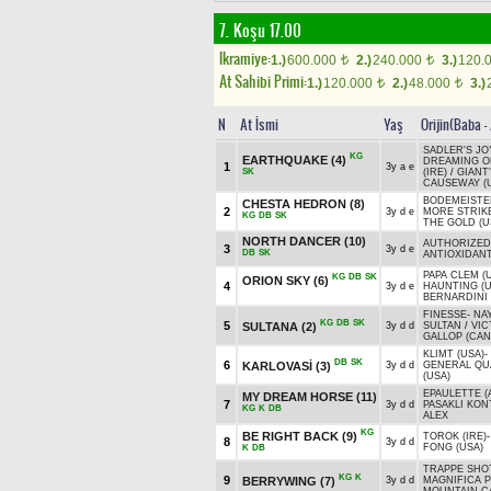
7. Koşu 17.00
Ikramiye:
1.)
600.000
2.)
240.000
3.)
120.
t
t
At Sahibi Primi:
1.)
120.000
2.)
48.000
3.)
t
t
N
At İsmi
Yaş
Orijin(Baba -
SADLER'S JO
KG
EARTHQUAKE
(4)
DREAMING O
1
3y a e
SK
(IRE)
/
GIANT
CAUSEWAY (
BODEMEISTE
CHESTA HEDRON
(8)
2
3y d e
MORE STRIK
KG
DB
SK
THE GOLD (U
NORTH DANCER
(10)
AUTHORIZED 
3
3y d e
DB
SK
ANTIOXIDAN
PAPA CLEM (
KG
DB
SK
ORION SKY
(6)
4
3y d e
HAUNTING (U
BERNARDINI 
FINESSE
-
NA
KG
DB
SK
5
SULTANA
(2)
3y d d
SULTAN
/
VIC
GALLOP (CAN
KLIMT (USA)
-
DB
SK
6
KARLOVASİ
(3)
3y d d
GENERAL QU
(USA)
EPAULETTE (
MY DREAM HORSE
(11)
7
3y d d
PASAKLI KON
KG
K
DB
ALEX
KG
BE RIGHT BACK
(9)
TOROK (IRE)
8
3y d d
FONG (USA)
K
DB
TRAPPE SHOT
KG
K
9
BERRYWING
(7)
3y d d
MAGNIFICA 