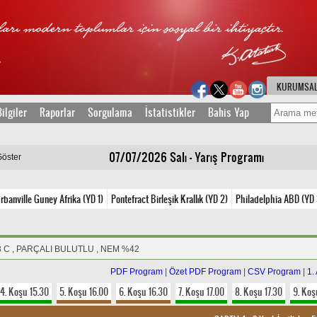
KURUMSA
ilgiler
Raporlar
Sorgulama
İstatistikler
Bahis Yap
07/07/2026 Salı - Yarış Programı
Göster
rbanville Guney Afrika (YD 1)
Pontefract Birleşik Krallık (YD 2)
Philadelphia ABD (YD 
8 C , PARÇALI BULUTLU , NEM %42
PDF Program
|
Özet PDF Program
|
CSV Program
|
1.
4. Koşu 15.30
5. Koşu 16.00
6. Koşu 16.30
7. Koşu 17.00
8. Koşu 17.30
9. Koş