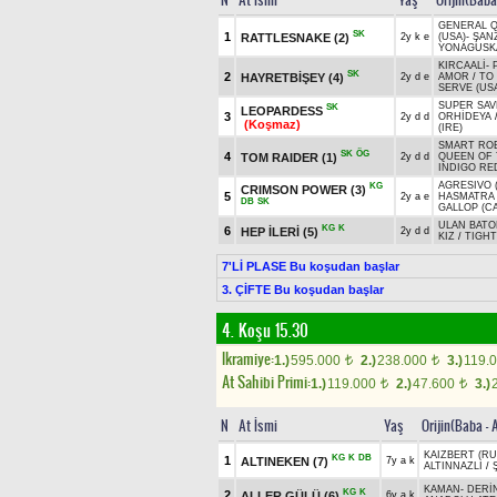
N
At İsmi
Yaş
Orijin(Baba
GENERAL 
SK
1
RATTLESNAKE
(2)
2y k e
(USA)
-
ŞAN
YONAGUSKA
KIRCAALİ
-
SK
2
HAYRETBİŞEY
(4)
2y d e
AMOR
/
TO
SERVE (US
SUPER SAV
SK
LEOPARDESS
3
2y d d
ORHİDEYA
(Koşmaz)
(IRE)
SMART ROB
SK
ÖG
4
TOM RAIDER
(1)
2y d d
QUEEN OF
INDIGO RED
AGRESIVO 
KG
CRIMSON POWER
(3)
5
2y a e
HASMATRA
DB
SK
GALLOP (C
ULAN BAT
KG
K
6
HEP İLERİ
(5)
2y d d
KIZ
/
TIGHT
7'Lİ PLASE Bu koşudan başlar
3. ÇİFTE Bu koşudan başlar
4. Koşu 15.30
Ikramiye:
1.)
595.000
2.)
238.000
3.)
119.
t
t
At Sahibi Primi:
1.)
119.000
2.)
47.600
3.)
t
t
N
At İsmi
Yaş
Orijin(Baba - 
KAIZBERT (RU
KG
K
DB
1
ALTINEKEN
(7)
7y a k
ALTINNAZLI
/
KAMAN
-
DERİ
KG
K
2
ALLER GÜLÜ
(6)
6y a k