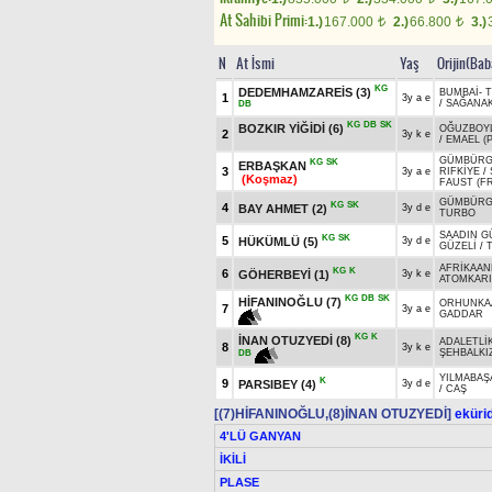
At Sahibi Primi:
1.)
167.000
2.)
66.800
3.)
t
t
N
At İsmi
Yaş
Orijin(Bab
KG
DEDEMHAMZAREİS
(3)
BUMBAİ
-
1
3y a e
/
SAĞANA
DB
KG
DB
SK
BOZKIR YİĞİDİ
(6)
OĞUZBOY
2
3y k e
/
EMAEL (P
GÜMBÜR
KG
SK
ERBAŞKAN
3
3y a e
RIFKİYE
/
(Koşmaz)
FAUST (FR
GÜMBÜR
KG
SK
4
BAY AHMET
(2)
3y d e
TURBO
SAADIN G
KG
SK
5
HÜKÜMLÜ
(5)
3y d e
GÜZELİ
/
AFRİKAA
KG
K
6
GÖHERBEYİ
(1)
3y k e
ATOMKAR
KG
DB
SK
HİFANINOĞLU
(7)
ORHUNKA
7
3y a e
GADDAR
KG
K
İNAN OTUZYEDİ
(8)
ADALETLİ
8
3y k e
ŞEHBALKI
DB
YILMABAŞ
K
9
PARSIBEY
(4)
3y d e
/
CAŞ
[(7)HİFANINOĞLU,(8)İNAN OTUZYEDİ]
ekürid
4'LÜ GANYAN
İKİLİ
PLASE