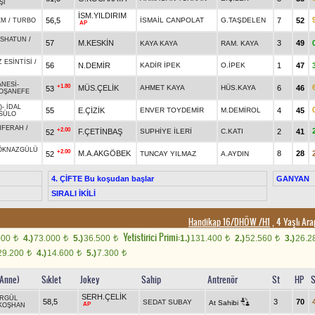
Şİ
İSM.YILDIRIM
56,5
İSMAİL CANPOLAT
G.TAŞDELEN
7
52
EM
/
TURBO
AP
SHATUN
/
57
M.KESKİN
3
49
KAYA KAYA
RAM. KAYA
 ESİNTİSİ
/
56
N.DEMİR
KADİR İPEK
O.İPEK
1
47
ANESİ
-
+1.80
MÜS.ÇELİK
AHMET KAYA
HÜS.KAYA
6
46
53
OŞANEFE
)
-
İDAL
55
E.ÇİZİK
ENVER TOYDEMİR
M.DEMİROL
4
45
SÜLO
NFERAH
/
+2.00
F.ÇETİNBAŞ
SUPHİYE İLERİ
C.KATI
2
41
52
ÖKNAZGÜLÜ
+2.00
M.A.AKGÖBEK
8
28
52
TUNCAY YILMAZ
A.AYDIN
4. ÇİFTE Bu koşudan başlar
GANYAN
SIRALI İKİLİ
Handikap 16/DHÖW /H1
, 4 Yaşlı Ar
Yetistirici Primi:
000
4.)
73.000
5.)
36.500
1.)
131.400
2.)
52.560
3.)
26.2
t
t
t
t
t
29.200
4.)
14.600
5.)
7.300
t
t
t
 Anne)
Sıklet
Jokey
Sahip
Antrenör
St
HP
S
SERH.ÇELİK
RGÜL
58,5
3
70
SEDAT SUBAY
At Sahibi
AP
KOŞHAN