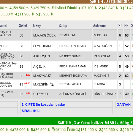
ŞARTLI 4
, 3 Yaşlı İngilizler
Yetistirici Primi:
000
4.)
59.500
5.)
29.750
1.)
107.100
2.)
42.840
3.)
21.4
t
t
t
t
t
23.800
4.)
11.900
5.)
5.950
t
t
t
 Anne)
Sıklet
Jokey
Sahip
Antrenör
St
HP
S
SA)
-
KILL
58
M.A.AKGÖBEK
SEMİH KATI
M.DOLAK
6
53
VALLEYS
H
-
58
Ö.YILDIRIM
H.HÜSEYİN TEMEL
C.AYDOĞAN
1
52
AFTER
)
MAZEJAN
/
58
A.KURŞUN
4
58
NEJDET SUMEL
YAS.POLAT
SSIC (CAN)
ERO (USA)
-
58
A.ÇELİK
FEDAİ KAHRAMAN
Y.ŞİMŞEK
5
49
LORD OF
R)
SA)
-
HIGH
+1.90
M.AKYAVUZ
MEHMET BOZKAYA
M.ÖZYİĞİT
2
62
55
EM (USA)
SECOND
+1.00
M.KESKİN
SERDAL ADALI
K.ARDA
3
54
VO (USA)
İRE
/
WIN
+2.00
U.TEMUR
7
39
53
ALİ RIZA KÖSEALİ
HÜS.TEKİNALP
SA)
1. ÇİFTE Bu koşudan başlar
GANYAN
SIRALI İKİLİ
ŞARTLI 5
, 3 ve Yukarı İngilizler, 54.50 kg, 60 kg,
Yetistirici Primi:
000
4.)
73.000
5.)
36.500
1.)
131.400
2.)
52.560
3.)
26.2
t
t
t
t
t