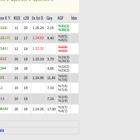
on 6 Y.
KGS
s20
En İyi D.
Gny
AGF
İdm
%31(1)
3
1
1
3
1
12
20
1.25.24
2,15
%30(1)
%8(5)
1
2
1
2
4
5
1.24.62
12
17
9,40
%8(5)
%0(8)
2
1
4
1
2
1.22.32
12
19
%0(8)
%19(3)
3
2
1
2
26
19
1.23.19
3,70
%20(3)
%22(2)
1
1
5
4
18
18
4,65
%23(2)
%6(6)
0
3
1
21
20
1.24.95
11,45
%7(6)
%7(4)
1
2
10
19
7,10
%7(4)
%1(4)
2
1
3
10
19
7,10
%1(4)
%3(7)
6
6
1
4
3
26
18
1.24.25
17,00
%4(7)
İS