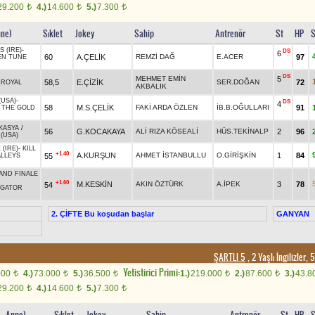
29.200
4.)
14.600
5.)
7.300
t
t
t
nne)
Sıklet
Jokey
Sahip
Antrenör
St
HP
S
 (IRE)
-
DS
6
60
A.ÇELİK
REMZİ DAĞ
E.ACER
97
EN TUNE
DS
5
MEHMET EMİN
58,5
E.ÇİZİK
SER.DOĞAN
72
/
ROYAL
AKBALIK
(USA)
-
DS
4
58
M.S.ÇELİK
FAKİ ARDA ÖZLEN
İB.B.OĞULLARI
91
 THE GOLD
KASYA
/
56
G.KOCAKAYA
ALİ RIZA KÖSEALİ
HÜS.TEKİNALP
2
96
(USA)
(IRE)
-
KILL
+1.40
A.KURŞUN
AHMET İSTANBULLU
O.GİRİŞKİN
1
84
55
ALLEYS
AND FINALE
+1.60
M.KESKİN
AKIN ÖZTÜRK
A.İPEK
3
78
54
IGATOR
2. ÇİFTE Bu koşudan başlar
GANYAN
ŞARTLI 5
, 2 Yaşlı İngilizler
Yetistirici Primi:
000
4.)
73.000
5.)
36.500
1.)
219.000
2.)
87.600
3.)
43.8
t
t
t
t
t
29.200
4.)
14.600
5.)
7.300
t
t
t