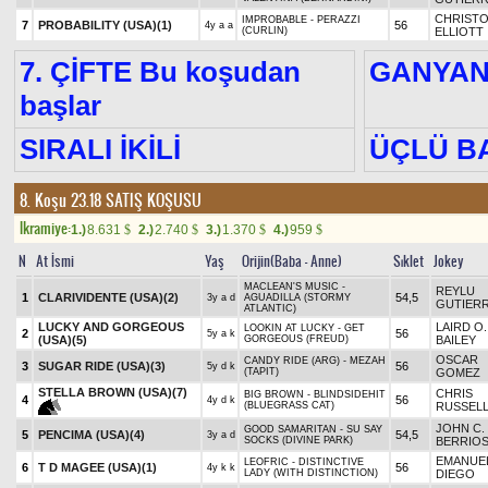
CHRIST
IMPROBABLE - PERAZZI
7
PROBABILITY (USA)
(1)
56
4y a a
(CURLIN)
ELLIOTT
7. ÇİFTE Bu koşudan
GANYA
başlar
SIRALI İKİLİ
ÜÇLÜ B
8. Koşu 23.18
SATIŞ KOŞUSU
Ikramiye:
1.)
8.631
2.)
2.740
3.)
1.370
4.)
959
$
$
$
$
N
At İsmi
Yaş
Orijin(Baba - Anne)
Sıklet
Jokey
MACLEAN'S MUSIC -
REYLU
1
CLARIVIDENTE (USA)
(2)
54,5
3y a d
AGUADILLA (STORMY
GUTIER
ATLANTIC)
LUCKY AND GORGEOUS
LAIRD O.
LOOKIN AT LUCKY - GET
2
56
5y a k
(USA)
(5)
GORGEOUS (FREUD)
BAILEY
OSCAR
CANDY RIDE (ARG) - MEZAH
3
SUGAR RIDE (USA)
(3)
56
5y d k
(TAPIT)
GOMEZ
STELLA BROWN (USA)
(7)
CHRIS
BIG BROWN - BLINDSIDEHIT
4
56
4y d k
(BLUEGRASS CAT)
RUSSEL
JOHN C.
GOOD SAMARITAN - SU SAY
5
PENCIMA (USA)
(4)
54,5
3y a d
SOCKS (DIVINE PARK)
BERRIO
EMANUE
LEOFRIC - DISTINCTIVE
6
T D MAGEE (USA)
(1)
56
4y k k
LADY (WITH DISTINCTION)
DIEGO