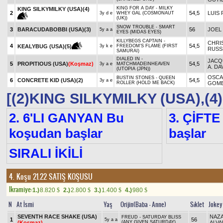
KING FOR A DAY - MILKY
KING SILKYMILKY (USA)
(4)
2
54,5
LUIS
3y d e
WHEY GAL (COSMONAUT
(UK))
SNOW TROUBLE - SMART
3
BARACUDABOBBI (USA)
(3)
56
JOEL
5y a a
EYES (MIDAS EYES)
KILLYBEGS CAPTAIN -
CHRI
4
54,5
KEALYBUG (USA)
(5)
3y k e
FREEDOM'S FLAME (FIRST
RUSS
SAMURAI)
DIALED IN -
JACQ
5
PROPITIOUS (USA)
(Koşmaz)
54,5
3y a e
MATCHMADEINHEAVEN
A. DA
(UTOPIA (JPN))
OSC
BUSTIN STONES - QUEEN
6
CONCRETE KID (USA)
(2)
54,5
3y a e
ROLLER (HOLD ME BACK)
GOM
[(2)KING SILKYMILKY (USA),(
2. 6'LI GANYAN Bu
3. ÇİFTE
koşudan başlar
başlar
SIRALI İKİLİ
4. Koşu 21.22
SATIŞ KOŞUSU
Ikramiye:
1.)
8.820
2.)
2.800
3.)
1.400
4.)
980
$
$
$
$
N
At İsmi
Yaş
Orijin(Baba - Anne)
Sıklet
Jokey
SEVENTH RACE SHAKE (USA)
NAZ
FREUD - SATURDAY BLISS
1
56
5y a a
(Koşmaz)
(ANY GIVEN SATURDAY)
ALV