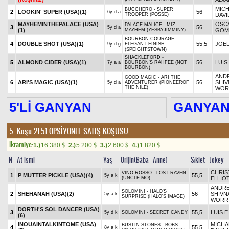
MICH
BUCCHERO - SUPER
2
LOOKIN' SUPER (USA)
(1)
56
6y d a
TROOPER (POSSE)
DAVI
MAYHEMINTHEPALACE (USA)
OSC
PALACE MALICE - MIZ
3
56
5y d a
(1)
MAYHEM (YESBYJIMMINY)
GOM
BOURBON COURAGE -
4
DOUBLE SHOT (USA)
(1)
55,5
JOE
9y d g
ELEGANT FINISH
(SPEIGHTSTOWN)
SHACKLEFORD -
5
ALMOND CIDER (USA)
(1)
56
LUIS
7y a a
BOURBON'S RAHFEE (NOT
BOURBON)
AND
GOOD MAGIC - ARI THE
6
ARI'S MAGIC (USA)
(1)
56
SHIV
5y d a
ADVENTURER (PIONEEROF
THE NILE)
WOR
5'Lİ GANYAN
GANYA
5. Koşu 21.51
OPSİYONEL SATIŞ KOŞUSU
Ikramiye:
1.)
16.380
2.)
5.200
3.)
2.600
4.)
1.820
$
$
$
$
N
At İsmi
Yaş
Orijin(Baba - Anne)
Sıklet
Jokey
CHRI
VINO ROSSO - LOST RAVEN
1
P MUTTER PICKLE (USA)
(4)
55,5
5y a k
(UNCLE MO)
ELLIO
ANDR
SOLOMINI - HALO'S
2
SHEHANAH (USA)
(2)
56
SHIVN
5y a k
SURPRISE (HALO'S IMAGE)
WORR
DORTH'S SOL DANCER (USA)
3
55,5
LUIS E
5y d k
SOLOMINI - SECRET CANDY
(6)
INOUAINTALKINTOME (USA)
MICHA
BUSTIN STONES - BOBS
4
55,5
8y a k