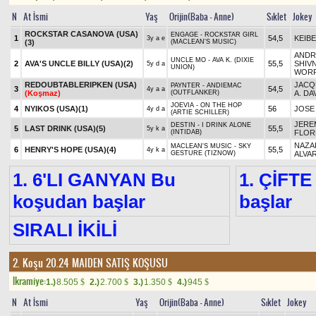
N
At İsmi
Yaş
Orijin(Baba - Anne)
Sıklet
Jokey
ROCKSTAR CASANOVA (USA)
ENGAGE - ROCKSTAR GIRL
1
54,5
KEIBE
3y a e
(3)
(MACLEAN'S MUSIC)
ANDR
UNCLE MO - AVA K. (DIXIE
2
AVA'S UNCLE BILLY (USA)
(2)
55,5
SHIV
5y d a
UNION)
WORR
REDOUBTABLERIPKEN (USA)
JACQ
PAYNTER - ANDIEMAC
3
54,5
4y a a
(Koşmaz)
(OUTFLANKER)
A. DA
JOEVIA - ON THE HOP
4
NYIKOS (USA)
(1)
56
JOSE
4y d a
(ARTIE SCHILLER)
JERE
DESTIN - I DRINK ALONE
5
LAST DRINK (USA)
(5)
55,5
5y k a
(INTIDAB)
FLOR
NAZA
MACLEAN'S MUSIC - SKY
6
HENRY'S HOPE (USA)
(4)
55,5
4y k a
GESTURE (TIZNOW)
ALVA
1. 6'LI GANYAN Bu
1. ÇİFTE
koşudan başlar
başlar
SIRALI İKİLİ
2. Koşu 20.24
MAIDEN SATIŞ KOŞUSU
Ikramiye:
1.)
8.505
2.)
2.700
3.)
1.350
4.)
945
$
$
$
$
N
At İsmi
Yaş
Orijin(Baba - Anne)
Sıklet
Jokey