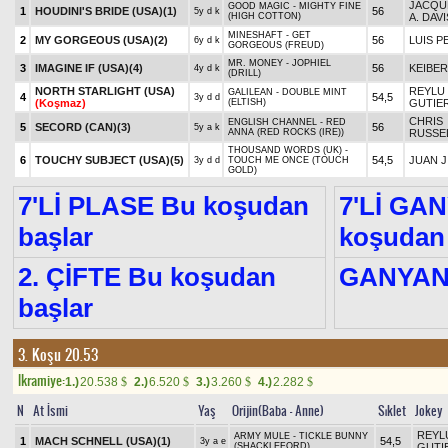
JACQU
GOOD MAGIC - MIGHTY FINE
1
HOUDINI'S BRIDE (USA)
(1)
56
5y d k
(HIGH COTTON)
A. DAVI
MINESHAFT - GET
2
MY GORGEOUS (USA)
(2)
56
LUIS P
6y d k
GORGEOUS (FREUD)
MR. MONEY - JOPHIEL
3
IMAGINE IF (USA)
(4)
56
KEIBER
4y d k
(DRILL)
NORTH STARLIGHT (USA)
REYLU
GALILEAN - DOUBLE MINT
4
54,5
3y d d
(Koşmaz)
(ELTISH)
GUTIE
CHRIS
ENGLISH CHANNEL - RED
5
SECORD (CAN)
(3)
56
5y a k
ANNA (RED ROCKS (IRE))
RUSSE
THOUSAND WORDS (UK) -
6
TOUCHY SUBJECT (USA)
(5)
54,5
JUAN J
3y d d
TOUCH ME ONCE (TOUCH
GOLD)
7'Lİ PLASE Bu koşudan
7'Lİ GA
başlar
koşudan 
2. ÇİFTE Bu koşudan
GANYA
başlar
3. Koşu 20.53
Ikramiye:
1.)
20.538
2.)
6.520
3.)
3.260
4.)
2.282
$
$
$
$
N
At İsmi
Yaş
Orijin(Baba - Anne)
Sıklet
Jokey
REYL
ARMY MULE - TICKLE BUNNY
1
MACH SCHNELL (USA)
(1)
54,5
3y a e
(SHACKLEFORD)
GUTI