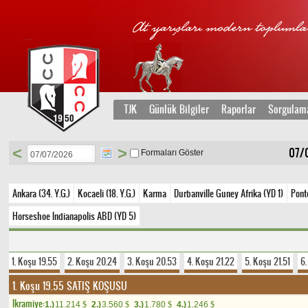
TJK
Günlük Bilgiler
Raporlar
Sorgulam
<
>
07/0
Formaları Göster
Ankara (34. Y.G.)
Kocaeli (18. Y.G.)
Karma
Durbanville Guney Afrika (YD 1)
Ponte
Horseshoe Indianapolis ABD (YD 5)
1. Koşu 19.55
2. Koşu 20.24
3. Koşu 20.53
4. Koşu 21.22
5. Koşu 21.51
6
1. Koşu 19.55
SATIŞ KOŞUSU
Ikramiye:
1.)
11.214
2.)
3.560
3.)
1.780
4.)
1.246
$
$
$
$