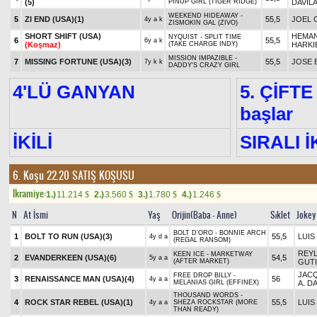
(5)
PINUP GIRL (TIGER RIDGE)
DAVILA
WEEKEND HIDEAWAY -
5
ZI END (USA)
(1)
55,5
JOEL 
4y a k
ZISMOKIN GAL (ZIVO)
SHORT SHIFT (USA)
HEMAN
NYQUIST - SPLIT TIME
6
55,5
6y a k
(Koşmaz)
(TAKE CHARGE INDY)
HARKI
MISSION IMPAZIBLE -
7
MISSING FORTUNE (USA)
(3)
55,5
JOSE 
7y k k
DADDY'S CRAZY GIRL
4'LÜ GANYAN
5. ÇİFTE
başlar
İKİLİ
SIRALI İ
6. Koşu 22.20
SATIŞ KOŞUSU
Ikramiye:
1.)
11.214
2.)
3.560
3.)
1.780
4.)
1.246
$
$
$
$
N
At İsmi
Yaş
Orijin(Baba - Anne)
Sıklet
Jokey
BOLT D'ORO - BONNIE ARCH
1
BOLT TO RUN (USA)
(3)
55,5
LUIS
4y d a
(REGAL RANSOM)
REY
KEEN ICE - MARKETWAY
2
EVANDERKEEN (USA)
(6)
54,5
5y a a
(AFTER MARKET)
GUT
JAC
FREE DROP BILLY -
3
RENAISSANCE MAN (USA)
(4)
56
4y a a
MELANIAS GIRL (EFFINEX)
A. D
THOUSAND WORDS -
4
ROCK STAR REBEL (USA)
(1)
55,5
LUIS
4y a a
SHEZA ROCKSTAR (MORE
THAN READY)