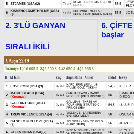
JERE
KLIMT - UNION MADE (DIXIE
5
STJAMES (USA)
(2)
55,5
7y a a
UNION)
FLO
KISMEHOLDMETHRLME (USA)
SOLOMINI - MOOLAH
6
55,5
JOE
4y d a
(5)
SCHMOOLAH (UNION RAGS)
2. 3'LÜ GANYAN
6. ÇİFTE
başlar
SIRALI İKİLİ
7. Koşu 22.49
Ikramiye:
1.)
16.695
2.)
5.300
3.)
2.650
4.)
1.855
$
$
$
$
N
At İsmi
Yaş
Orijin(Baba - Anne)
Sıklet
Jokey
HARD SPUN (USA) - JE
1
LOVE COIN (USA)
(3)
54,5
KEIBER J
3y d e
T'AIME (GOLD TOKEN)
MAGIC BEACH (USA)
EMANUEL
OMAHA BEACH - MAGIC
2
56
5y a a
(Koşmaz)
MISCHIEF (INTO MISCHIEF)
DIEGO
GALILEAN - THREE AM
GALLANT ONE (USA)
3
54,5
LUIS E. 
3y d e
TOUR (IRE) (STRATEGIC
(Koşmaz)
PRINCE (GB))
VIOLENCE - LA PEQUENA
4
TREW VIOLENCE (USA)
(4)
56
OSCAR 
4y d a
GIGI (SKY MESA)
I'M SOLO N IN LOVE (USA)
SOLOMINI - SPIN TO GOLD
5
56
JUAN J. 
4y a a
(5)
(HARD SPUN)
REYLU
INTO MISCHIEF - RACHEL'S
6
VALENTINIAN (USA)
(2)
56
4y d a
VALENTINA (BERNARDINI)
GUTIER