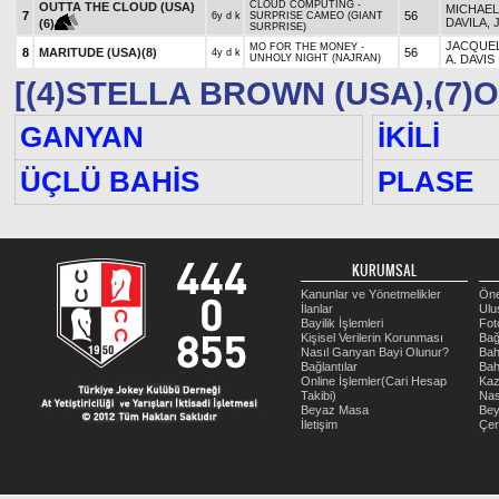
CLOUD COMPUTING -
OUTTA THE CLOUD (USA)
MICHAEL 
7
56
6y d k
SURPRISE CAMEO (GIANT
DAVILA, 
(6)
SURPRISE)
JACQUE
MO FOR THE MONEY -
8
MARITUDE (USA)
(8)
56
4y d k
UNHOLY NIGHT (NAJRAN)
A. DAVIS
[(4)STELLA BROWN (USA),(7)
GANYAN
İKİLİ
ÜÇLÜ BAHİS
PLASE
KURUMSAL
Kanunlar ve Yönetmelikler
Öne
İlanlar
Ulu
Bayilik İşlemleri
Fot
Kişisel Verilerin Korunması
Bağ
Nasıl Ganyan Bayi Olunur?
Bah
Bağlantılar
Bah
Online İşlemler(Cari Hesap
Kaz
Takibi)
Nas
Beyaz Masa
Be
İletişim
Çer