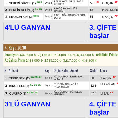
BALALAYKA
-
ÖZ ŞUBAT
/
KG
K
+1.00
AP
1
SEDERİ GÜZELİ
(1)
59
O.AÇAR
3y a d
ATİKBEY
AKARÇAY
-
KANİJE
/
KG
SK
2
57
H.ALTUNKI
BERFİN GELİN
(2)
3y a d
GADDAR
FAZIL AĞA
-
BARIŞ OLSUN
/
KG
K
AP
3
55
EMOŞUN KIZI
(3)
S.AKŞIN
3y k d
DEHA
4'LÜ GANYAN
3. ÇİFTE
başlar
4. Koşu 20.30
Ikramiye:
Yetistirici Primi:
1.)
440.000
2.)
176.000
3.)
88.000
4.)
44.000
t
t
t
t
At Sahibi Primi:
1.)
88.000
2.)
35.200
3.)
17.600
4.)
8.800
t
t
t
t
N
At İsmi
Yaş
Orijin(Baba - Anne)
Sıklet
Jokey
ÖZGÜNHAN
-
KEHRİBAR
/
KG
DB
SK
AP
1
60
TEKİR BEYİ
(2)
S.AKŞIN
5y a a
ALTAHA
A
M.F.ASLAN
TURBO
-
AÇIK ARA
/
KG
DB
SK
2
62,5
KING PELE
(3)
5y k a
YILDIZOĞLU
ÖZGÜNHAN
-
PÜRNEŞE
/
KG
DB
SK
AP
3
57,5
QUATRO
(1)
M.BAL
6y a a
GÜNTAY
3'LÜ GANYAN
4. ÇİFTE
başlar