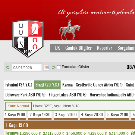
TJK
Günlük Bilgiler
Raporlar
Sorgulam
<
>
08/
Formaları Göster
İstanbul (37. Y.G.)
Elazığ (20. Y.G.)
Karma
Scottsville Guney Afrika (YD 1)
Saint
Delaware Park ABD (YD 5)
Finger Lakes ABD (YD 6)
Horseshoe Indianapolis ABD 
Kum: Normal
Hava: 32°C, Açık , Nem %18
1. Koşu 19.00
2. Koşu 19.30
3. Koşu 20.00
4. Koşu 20.30
5. Koşu 21.00
6
1. Koşu 19.00
Ikramiye:
Yet
1.)
280.000
2.)
112.000
3.)
56.000
4.)
28.000
5.)
14.000
t
t
t
t
t