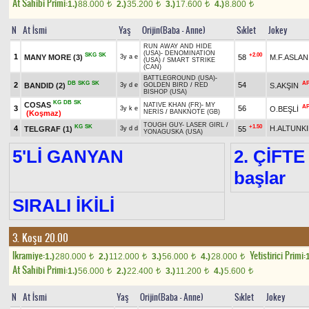
At Sahibi Primi:
1.)
88.000
2.)
35.200
3.)
17.600
4.)
8.800
t
t
t
t
N
At İsmi
Yaş
Orijin(Baba - Anne)
Sıklet
Jokey
RUN AWAY AND HIDE
(USA)
-
DENOMINATION
SKG
SK
+2.00
1
MANY MORE
(3)
58
M.F.ASLAN
3y a e
(USA)
/
SMART STRIKE
(CAN)
BATTLEGROUND (USA)
-
DB
SKG
SK
A
2
54
BANDID
(2)
S.AKŞIN
3y d e
GOLDEN BIRD
/
RED
BISHOP (USA)
KG
DB
SK
COSAS
NATIVE KHAN (FR)
-
MY
A
3
56
O.BEŞLİ
3y k e
NERİS
/
BANKNOTE (GB)
(Koşmaz)
TOUGH GUY
-
LASER GIRL
/
KG
SK
+1.50
4
H.ALTUNKI
TELGRAF
(1)
55
3y d d
YONAGUSKA (USA)
5'Lİ GANYAN
2. ÇİFTE
başlar
SIRALI İKİLİ
3. Koşu 20.00
Ikramiye:
Yetistirici Primi:
1.)
280.000
2.)
112.000
3.)
56.000
4.)
28.000
1
t
t
t
t
At Sahibi Primi:
1.)
56.000
2.)
22.400
3.)
11.200
4.)
5.600
t
t
t
t
N
At İsmi
Yaş
Orijin(Baba - Anne)
Sıklet
Jokey