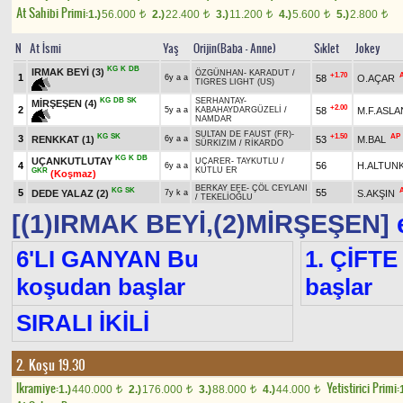
At Sahibi Primi:
1.)
56.000
2.)
22.400
3.)
11.200
4.)
5.600
5.)
2.800
t
t
t
t
t
N
At İsmi
Yaş
Orijin(Baba - Anne)
Sıklet
Jokey
KG
K
DB
IRMAK BEYİ
(3)
ÖZGÜNHAN
-
KARADUT
/
+1.70
1
58
O.AÇAR
6y a a
TIGRES LIGHT (US)
KG
DB
SK
SERHANTAY
-
MİRŞEŞEN
(4)
+2.00
2
58
M.F.ASLA
5y a a
KABAHAYDARGÜZELİ
/
NAMDAR
SULTAN DE FAUST (FR)
-
KG
SK
+1.50
AP
3
RENKKAT
(1)
53
M.BAL
6y a a
SÜRKIZIM
/
RİKARDO
KG
K
DB
UÇANKUTLUTAY
UÇARER
-
TAYKUTLU
/
4
56
H.ALTUNK
6y a a
KUTLU ER
GKR
(Koşmaz)
BERKAY EFE
-
ÇÖL CEYLANI
KG
SK
5
55
DEDE YALAZ
(2)
S.AKŞIN
7y k a
/
TEKELİOĞLU
[(1)IRMAK BEYİ,(2)MİRŞEŞEN]
e
6'LI GANYAN Bu
1. ÇİFTE
koşudan başlar
başlar
SIRALI İKİLİ
2. Koşu 19.30
Ikramiye:
Yetistirici Primi:
1.)
440.000
2.)
176.000
3.)
88.000
4.)
44.000
t
t
t
t