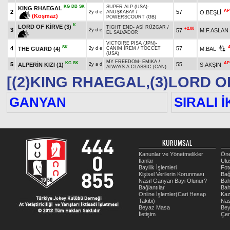
KG
DB
SK
SUPER ALP (USA)
-
KING RHAEGAL
AP
2
57
O.BEŞLİ
2y d e
ANUŞKABAY
/
(Koşmaz)
POWERSCOURT (GB)
K
LORD OF KİRVE
(3)
TIGHT END
-
ASİ RÜZGAR
/
+2.00
3
57
M.F.ASLAN
2y d e
EL SALVADOR
VICTOIRE PISA (JPN)
-
SK
4
57
THE GUARD
(4)
M.BAL
2y d e
CANIM İREM
/
TOCCET
(USA)
MY FREEDOM
-
EMIKA
/
KG
SK
AP
5
55
ALPERİN KIZI
(1)
S.AKŞIN
2y a d
ALWAYS A CLASSIC (CAN)
[(2)KING RHAEGAL,(3)LORD O
GANYAN
SIRALI İ
KURUMSAL
Kanunlar ve Yönetmelikler
Öne
İlanlar
Ulu
Bayilik İşlemleri
Fot
Kişisel Verilerin Korunması
Bağ
Nasıl Ganyan Bayi Olunur?
Bah
Bağlantılar
Bah
Online İşlemler(Cari Hesap
Kaz
Takibi)
Nas
Beyaz Masa
Be
İletişim
Çer