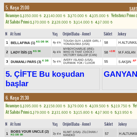
5. Koşu 21.00
ŞART
Ikramiye:
Yetistirici Primi:
1.)
350.000
2.)
140.000
3.)
70.000
4.)
35.000
t
t
t
t
At Sahibi Primi:
1.)
70.000
2.)
28.000
3.)
14.000
4.)
7.000
t
t
t
t
N
At İsmi
Yaş
Orijin(Baba - Anne)
Sıklet
Jokey
TOUGH GUY
-
LASER GIRL
/
KG
DB
SK
1
58
H.ALTUNKIL
BELLAFINA
(1)
4y d k
YONAGUSKA (USA)
MYBOYCHARLIE (IRE)
-
KG
SK
+2.00
2
LADY İSİS
(2)
58
M.F.ASLAN
4y d k
WHO IS THAT CHICK
/
VICTORY GALLOP (CAN)
AVERY ISLAND (USA)
-
K
DB
AP
3
55
DUMANLI PARS
(3)
S.AKŞIN
5y d k
DURMAK YOK
/
LUXOR
5. ÇİFTE Bu koşudan
GANYA
başlar
6. Koşu 21.30
Ikramiye:
Yet
1.)
395.000
2.)
158.000
3.)
79.000
4.)
39.500
5.)
19.750
t
t
t
t
t
At Sahibi Primi:
1.)
79.000
2.)
31.600
3.)
15.800
4.)
7.900
5.)
3.950
t
t
t
t
t
N
At İsmi
Yaş
Orijin(Baba - Anne)
Sıklet
Jokey
BOBS YOUR UNCLE
(2)
KLIMT (USA)
-
ZİLCİHAN
/
1
57
H.ALTUNKI
2y d e
KG
DB
SK
KANEKO