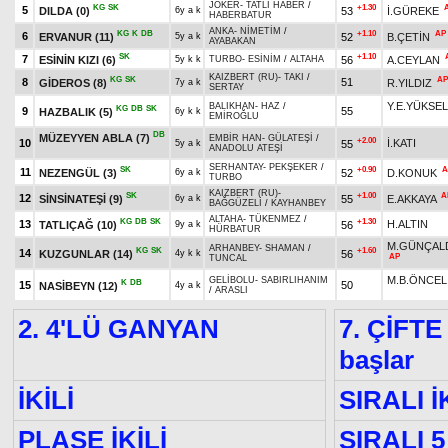
JOKER
-
TATLI HABER
/
KG
SK
+1.30
5
DILDA
(0)
53
İ.GÜREKE
6y a k
HABERBATUR
ANKA
-
NİMETİM
/
KG
K
DB
+1.10
AP
6
ERVANUR
(11)
52
B.ÇETİN
5y a k
AYABAKAN
SK
+1.10
7
ESİNİN KIZI
(6)
56
A.CEYLAN
5y k k
TURBO
-
ESİNİM
/
ALTAHA
KAIZBERT (RU)
-
TAKI
/
KG
SK
AP
8
51
GİDEROS
(8)
R.YILDIZ
7y a k
SERTAY
Y.E.YÜKSEL
BALIKHAN
-
HAZ
/
KG
DB
SK
9
55
HAZBALIK
(5)
6y k k
EMİROĞLU
DB
MÜZEYYEN ABLA
(7)
EMBİR HAN
-
GÜLATEŞİ
/
+2.00
10
İ.KATI
55
5y a k
ANADOLU ATEŞİ
SERHANTAY
-
PEKŞEKER
/
SK
+0.90
A
11
NEZENGÜL
(3)
52
D.KONUK
6y a k
TURBO
KAIZBERT (RU)
-
SK
+1.00
A
12
SİNSİNATEŞİ
(9)
55
E.AKKAYA
6y a k
BAĞGÜZELİ
/
KAYHANBEY
ALTAHA
-
TÜKENMEZ
/
KG
DB
SK
+1.30
13
H.ALTIN
TATLIÇAĞ
(10)
56
9y a k
HÜRBATUR
M.GÜNÇAL
ARHANBEY
-
SHAMAN
/
KG
SK
+1.60
14
KUZGUNLAR
(14)
56
4y k k
AP
TUNCAL
M.B.ÖNCEL
GELİBOLU
-
SABIRLIHANIM
K
DB
15
50
NASİBEYN
(12)
4y a k
/
ARASLI
2. 4'LÜ GANYAN
7. ÇİFTE
başlar
İKİLİ
SIRALI İ
PLASE İKİLİ
SIRALI 5