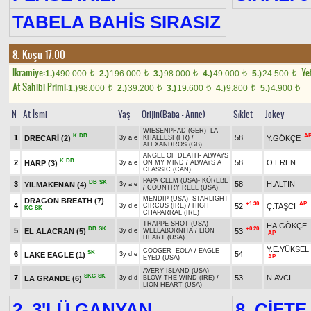
TABELA BAHİS SIRASIZ
8. Koşu 17.00
Ikramiye:
Yet
1.)
490.000
2.)
196.000
3.)
98.000
4.)
49.000
5.)
24.500
t
t
t
t
t
At Sahibi Primi:
1.)
98.000
2.)
39.200
3.)
19.600
4.)
9.800
5.)
4.900
t
t
t
t
t
N
At İsmi
Yaş
Orijin(Baba - Anne)
Sıklet
Jokey
WIESENPFAD (GER)
-
LA
K
DB
A
1
58
DRECARİ
(2)
Y.GÖKÇE
3y a e
KHALEESI (FR)
/
ALEXANDROS (GB)
ANGEL OF DEATH
-
ALWAYS
K
DB
2
58
O.EREN
HARP
(3)
3y a e
ON MY MIND
/
ALWAYS A
CLASSIC (CAN)
PAPA CLEM (USA)
-
KÖREBE
DB
SK
3
58
H.ALTIN
YILMAKENAN
(4)
3y a e
/
COUNTRY REEL (USA)
MENDIP (USA)
-
STARLIGHT
DRAGON BREATH
(7)
+1.30
AP
4
52
Ç.TAŞCI
3y d e
CIRCUS (IRE)
/
HIGH
KG
SK
CHAPARRAL (IRE)
TRAPPE SHOT (USA)
-
HA.GÖKÇE
DB
SK
+0.20
5
EL ALACRAN
(5)
53
3y d e
WELLABORNITA
/
LION
AP
HEART (USA)
Y.E.YÜKSEL
COOGER
-
EOLA
/
EAGLE
SK
6
54
LAKE EAGLE
(1)
3y d e
AP
EYED (USA)
AVERY ISLAND (USA)
-
SKG
SK
7
53
N.AVCİ
LA GRANDE
(6)
3y d d
BLOW THE WIND (IRE)
/
LION HEART (USA)
2. 3'LÜ GANYAN
8. ÇİFTE