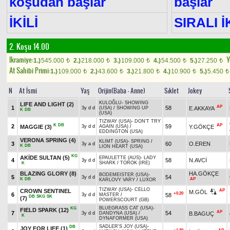
koşudan başlar
başlar
İKİLİ
SIRALI İ
2. Koşu 14.00
Ikramiye:
Y
1.)
545.000
2.)
218.000
3.)
109.000
4.)
54.500
5.)
27.250
t
t
t
t
t
At Sahibi Primi:
1.)
109.000
2.)
43.600
3.)
21.800
4.)
10.900
5.)
5.450
t
t
t
t
t
N
At İsmi
Yaş
Orijin(Baba - Anne)
Sıklet
Jokey
KULOĞLU
-
SHOWING
LIFE AND LIGHT
(2)
AP
1
58
E.AKKAYA
3y d d
(USA)
/
SHOWING UP
K
DB
(USA)
TIZWAY (USA)
-
DON'T TRY
K
DB
AP
2
59
MAGGIE
(3)
Y.GÖKÇE
3y d d
AGAIN (USA)
/
EDDINGTON (USA)
VERONA SPRING
(4)
KLIMT (USA)
-
SPRING
/
3
60
O.EREN
3y a d
K
DB
LION HEART (USA)
KG
AKİDE SULTAN
(5)
EPAULETTE (AUS)
-
LADY
4
58
N.AVCİ
3y d d
SHARK
/
TOROK (IRE)
K
BLAZING GLORY
(8)
HA.GÖKÇE
BODEMEISTER (USA)
-
5
54
3y d d
K
DB
AP
KARLOVY VARY
/
LUXOR
TIZWAY (USA)
-
CELLO
CROWN SENTINEL
AP
M.GÖL
+0.20
6
58
3y d d
MASTER
/
DB
SKG
SK
(7)
POWERSCOURT (GB)
BLUEGRASS CAT (USA)
-
KG
FIELD SPARK
(12)
AP
7
54
B.BAGUÇ
3y d d
DANDYNA (USA)
/
K
DYNAFORMER (USA)
SADLER'S JOY (USA)
-
DB
JOY FOR LIFE
(1)