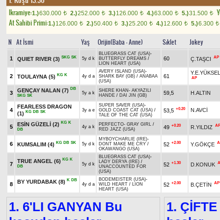
1. Koşu 13.30
Ikramiye:
Y
1.)
630.000
2.)
252.000
3.)
126.000
4.)
63.000
5.)
31.500
t
t
t
t
t
At Sahibi Primi:
1.)
126.000
2.)
50.400
3.)
25.200
4.)
12.600
5.)
6.300
t
t
t
t
t
N
At İsmi
Yaş
Orijin(Baba - Anne)
Sıklet
Jokey
BLUEGRASS CAT (USA)
-
SKG
SK
AP
1
60
QUIET RIVER
(3)
Ç.TAŞCI
5y d k
BUTTERFLY DREAMS
/
LION HEART (USA)
AVERY ISLAND (USA)
-
Y.E.YÜKSE
KG
K
2
61
TOULAYNA
(5)
4y d a
SHARK BAY (GB)
/
ANABAA
AP
(USA)
DB
GENÇAY NALAN
(7)
SHERE KHAN
-
AKYAZILI
3
59,5
H.ALTIN
5y a k
HANDE
/
DAI JIN (GB)
SKG
SK
SUPER SAVER (USA)
-
FEARLESS DRAGON
+0.20
4
N.AVCİ
53,5
3y a e
GOLD COAST CAT (USA)
/
KG
DB
SK
(1)
TALE OF THE CAT (USA)
KG
K
ESİN GÜZELİ
(2)
PERFECTO
-
GRAY GIRL
/
+0.20
A
5
49
R.YILDIZ
4y a k
RED JAZZ (USA)
DB
MYBOYCHARLIE (IRE)
-
KG
DB
SK
+2.00
A
6
KUMSALIM
(4)
52
Y.GÖKÇE
5y d k
DONT MAKE ME CRY
/
OKAWANGO (USA)
BLUEGRASS CAT (USA)
-
KG
K
TRUE ANGEL
(6)
LADY DERYA (IRE)
/
+1.30
7
52
D.KONUK
5y d k
DB
UNACCOUNTED FOR
(USA)
BODEMEISTER (USA)
-
K
DB
BY YURDABAK
(8)
+2.00
AP
8
52
B.ÇETİN
4y d a
WILD HEART
/
LION
HEART (USA)
1. 6'LI GANYAN Bu
1. ÇİFTE