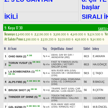
başlar
İKİLİ
SIRALI İ
9. Koşu 17.30
ŞARTLI 
Ikramiye:
Yet
1.)
490.000
2.)
196.000
3.)
98.000
4.)
49.000
5.)
24.500
t
t
t
t
t
At Sahibi Primi:
1.)
98.000
2.)
39.200
3.)
19.600
4.)
9.800
5.)
4.900
t
t
t
t
t
N
At İsmi
Yaş
Orijin(Baba - Anne)
Sıklet
Jokey
DEHA
-
DAY BY DAY
/
K
DB
1
60,5
E.AKKAYA
OHIO MAN
(2)
5y k a
AKINDAYIM (IRE)
FAST 'N' FAMOUS (AUS)
-
DB
SKG
TORUN YUSUF
(3)
2
60,5
HA.GÖKÇE
6y d a
LINDORA
/
VICTORY
SK
GALLOP (CAN)
WIN RIVER WIN (USA)
-
KG
K
LA BOMBONERA
(1)
3
58,5
Ç.TAŞCI
6y k a
GOLDEN OK
/
OKAWANGO
DB
ÖG
(USA)
TIZWAY (USA)
-
STARUNNA
K
DB
SKG
SK
4
56
B.BAGUÇ
ALPS FIRE
(6)
4y d a
(USA)
/
EL CORREDOR
(USA)
TRAPPE SHOT (USA)
-
ÇAR
DB
SK
5
56
B.ÇETİN
BRUSK SHOT
(4)
4y a g
BRUSK
/
LION HEART (USA)
TOUCH THE WOLF
-
SK
THINDER OF SHINE
(5)
6
55
İ.GÜREKE
4y a k
PRIMADONNA
/
HALLING
(USA)
RUN AWAY AND HIDE
K
DB
SKG
SK
7
54,5
M.B.ÖNCEL
GEL KIZIM
(7)
5y a k
(USA)
-
KIRMIZILI KIZ
/