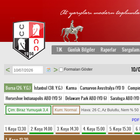
TJK
Günlük Bilgiler
Raporlar
Sorgulam
<
>
10/
Formaları Göster
Bursa (26. Y.G.)
İstanbul (38. Y.G.)
Karma
Carnarvon Avustralya (YD 1)
Compie
Horseshoe Indianapolis ABD (YD 5)
Delaware Park ABD (YD 6)
Saratoga ABD (YD 
Çim: Biraz Yumuşak 3,4
Kum: Normal
Hava: 26 C, Az Bulutlu, Nem % 50
PDF
1. Koşu 13.30
2. Koşu 14.00
3. Koşu 14.30
4. Koşu 15.00
5. Koşu 15.30
6.