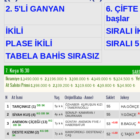
2. 5'Lİ GANYAN
6. ÇİFTE
başlar
İKİLİ
SIRALI İ
PLASE İKİLİ
SIRALI 5
TABELA BAHİS SIRASIZ
7. Koşu 16.30
ŞART
Ikramiye:
Yet
1.)
490.000
2.)
196.000
3.)
98.000
4.)
49.000
5.)
24.500
t
t
t
t
t
At Sahibi Primi:
1.)
98.000
2.)
39.200
3.)
19.600
4.)
9.800
5.)
4.900
t
t
t
t
t
N
At İsmi
Yaş
Orijin(Baba - Anne)
Sıklet
Jokey
ÖZHABER
-
KURUŞUN KIZI
DB
SK
1
55
TARÇINKIZ
(1)
HA.GÖKÇE
5y k k
/
TAMERİNOĞLU
SONALP
-
KAMARAN
/
KG
DB
SK
A
2
55
SİYAH KUŞ
(4)
Y.GÖKÇE
4y a k
ONURKAAN
KG
ANEMON ÇİÇEĞİ
(13)
GÜNTAY
-
ANEMON FIVE
/
+0.40
A
3
53
B.BAGUÇ
7y k k
HABERBATUR
DB
SK
KG
DB
DESTE KIZIM
(2)
KAYAYÜREKLİ
-
DESTENAZ
/
+1.60
AP
4
52
Ç.TAŞCI
7y a k
CAŞ
SK