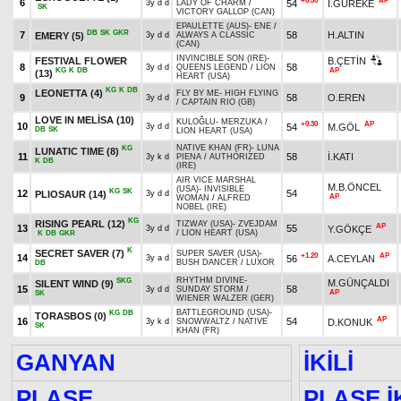
+0.50
AP
6
54
İ.GÜREKE
3y d d
LADY OF CHARM
/
SK
VICTORY GALLOP (CAN)
EPAULETTE (AUS)
-
ENE
/
DB
SK
GKR
7
58
H.ALTIN
EMERY
(5)
3y d d
ALWAYS A CLASSIC
(CAN)
INVINCIBLE SON (IRE)
-
FESTIVAL FLOWER
B.ÇETİN
8
58
3y d d
QUEENS LEGEND
/
LION
KG
K
DB
AP
(13)
HEART (USA)
KG
K
DB
LEONETTA
(4)
FLY BY ME
-
HIGH FLYING
9
58
O.EREN
3y d d
/
CAPTAIN RIO (GB)
LOVE IN MELİSA
(10)
KULOĞLU
-
MERZUKA
/
+0.30
AP
10
54
M.GÖL
3y d d
DB
SK
LION HEART (USA)
NATIVE KHAN (FR)
-
LUNA
KG
LUNATIC TIME
(8)
11
58
İ.KATI
3y k d
PIENA
/
AUTHORIZED
K
DB
(IRE)
AIR VICE MARSHAL
M.B.ÖNCEL
(USA)
-
INVISIBLE
KG
SK
12
54
PLIOSAUR
(14)
3y d d
AP
WOMAN
/
ALFRED
NOBEL (IRE)
KG
RISING PEARL
(12)
TIZWAY (USA)
-
ZVEJDAM
AP
13
55
Y.GÖKÇE
3y d d
/
LION HEART (USA)
K
DB
GKR
K
SECRET SAVER
(7)
SUPER SAVER (USA)
-
+1.20
AP
14
56
A.CEYLAN
3y a d
BUSH DANCER
/
LUXOR
DB
RHYTHM DIVINE
-
SKG
M.GÜNÇALDI
SILENT WIND
(9)
15
58
3y d d
SUNDAY STORM
/
AP
SK
WIENER WALZER (GER)
BATTLEGROUND (USA)
-
KG
DB
TORASBOS
(0)
AP
16
54
D.KONUK
3y k d
SNOWWALTZ
/
NATIVE
SK
KHAN (FR)
GANYAN
İKİLİ
PLASE
PLASE İK