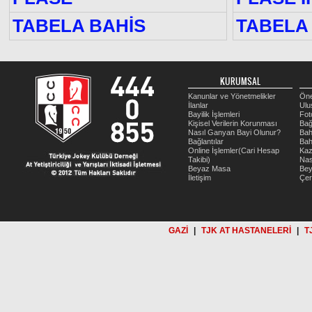
TABELA BAHİS
TABELA 
KURUMSAL
Kanunlar ve Yönetmelikler
Öne
İlanlar
Ulu
Bayilik İşlemleri
Fot
Kişisel Verilerin Korunması
Bağ
Nasıl Ganyan Bayi Olunur?
Bah
Bağlantılar
Bah
Online İşlemler(Cari Hesap
Kaz
Takibi)
Nas
Beyaz Masa
Be
İletişim
Çer
GAZİ
|
TJK AT HASTANELERİ
|
T