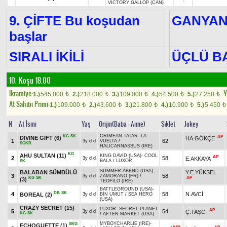
VICTORY GALLOP (CAN)
9. ÇİFTE Bu koşudan
GANYA
başlar
SIRALI İKİLİ
ÜÇLÜ B
10. Koşu 18.00
Ikramiye:
Y
1.)
545.000
2.)
218.000
3.)
109.000
4.)
54.500
5.)
27.250
t
t
t
t
t
At Sahibi Primi:
1.)
109.000
2.)
43.600
3.)
21.800
4.)
10.900
5.)
5.450
t
t
t
t
t
N
At İsmi
Yaş
Orijin(Baba - Anne)
Sıklet
Jokey
CRIMEAN TATAR
-
LA
KG
SK
AP
DIVINE GIFT
(6)
HA.GÖKÇE
1
62
3y d d
VUELTA
/
SGKR
HALICARNASSUS (IRE)
KG
AHU SULTAN
(11)
KING DAVID (USA)
-
COOL
AP
2
58
E.AKKAYA
3y d d
BALA
/
LUXOR
SK
SUMMER ABEND (USA)
-
BALABAN SÜMBÜLÜ
Y.E.YÜKSEL
3
58
3y d d
ZAMORANO (FR)
/
KG
SK
AP
(3)
TEOFILO (IRE)
BATTLEGROUND (USA)
-
DB
SK
4
58
N.AVCİ
BOREAL
(2)
3y d d
BİN UMUT
/
SEA HERO
(USA)
CRAZY SECRET
(15)
LUXOR
-
SECRET PLANET
AP
5
54
Ç.TAŞCI
3y d d
KG
SK
/
AFTER MARKET (USA)
MYBOYCHARLIE (IRE)
-
SKG
ECHOGUETTE
(1)