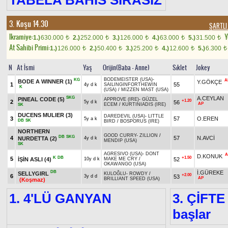
TABELA BAHİS SIRASIZ
3. Koşu 14.30
ŞARTLI
Ikramiye:
Y
1.)
630.000
2.)
252.000
3.)
126.000
4.)
63.000
5.)
31.500
t
t
t
t
t
At Sahibi Primi:
1.)
126.000
2.)
50.400
3.)
25.200
4.)
12.600
5.)
6.300
t
t
t
t
t
N
At İsmi
Yaş
Orijin(Baba - Anne)
Sıklet
Jokey
BODEMEISTER (USA)
-
KG
A
BODE A WINNER
(1)
Y.GÖKÇE
1
55
4y d k
SAILINGINFORTHEWIN
K
(USA)
/
MIZZEN MAST (USA)
SKG
A.CEYLAN
PINEAL CODE
(5)
APPROVE (IRE)
-
GÜZEL
+1.20
2
56
5y d k
AP
ECEM
/
KURTINIADIS (IRE)
SK
DUCENS MULIER
(3)
DAREDEVIL (USA)
-
LITTLE
3
57
O.EREN
5y a k
DB
SK
BIRD
/
BOSPORUS (IRE)
NORTHERN
GOOD CURRY
-
ZILLION
/
DB
SKG
4
57
N.AVCİ
NURDETTA
(2)
4y d k
MENDIP (USA)
SK
AGRESIVO (USA)
-
DONT
A
D.KONUK
K
DB
+1.50
5
İŞİN ASLI
(4)
52
10y d k
MAKE ME CRY
/
OKAWANGO (USA)
DB
İ.GÜREKE
SELLYGIRL
KULOĞLU
-
ROWDY
/
+2.00
6
53
3y d d
AP
BRILLIANT SPEED (USA)
(Koşmaz)
1. 4'LÜ GANYAN
3. ÇİFTE
başlar