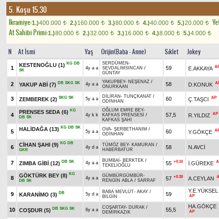
5. Koşu 15.30
Ikramiye:
Yet
1.)
400.000
2.)
160.000
3.)
80.000
4.)
40.000
5.)
20.000
t
t
t
t
t
At Sahibi Primi:
1.)
80.000
2.)
32.000
3.)
16.000
4.)
8.000
5.)
4.000
t
t
t
t
t
N
At İsmi
Yaş
Orijin(Baba - Anne)
Sıklet
Jokey
SERDÜMEN
-
KG
DB
KESTENOĞLU
(1)
A
1
59
E.AKKAYA
4y a a
SEVDALIMSINCAN
/
SK
GÜNTAY
YAKUPBEY
-
NEŞENAZ
/
DB
SKG
SK
A
2
58
YAKUP ABİ
(7)
D.KONUK
4y a a
ONURKAAN
DİLİRAN
-
TUNÇKANAT
/
SKG
SK
AP
3
60
ZEMBEREK
(2)
Ç.TAŞCI
5y a a
ODİNHAN
OĞLUM EMRE BEY
-
KG
PRENSES SEDA
(6)
AP
4
57,5
R.YILDIZ
4y k k
KAFKAS PRENSESİ
/
DB
SK
KAFKAS ŞAHI
KG
DB
SK
HALİDAĞA
(13)
OVA
-
ŞERBETHANIM
/
A
5
60
Y.GÖKÇE
5y a a
ODİNHAN
KG
DB
CİHAN ŞAHI
(9)
TÜMÖZ BEY
-
KAMURAN
/
6
58
N.AVCİ
4y d a
HABERBATUR
GKR
BUMBAİ
-
BERKTEK
/
DB
SK
+0.10
A
7
ZIMBA GİBİ
(12)
55
İ.GÜREKE
4y a a
TEKELİOĞLU
KG
GÖKTÜRK BEY
(8)
GÜMBÜRGÜMBÜR
-
+0.30
8
57
A.CEYLAN
4y a a
RENGİN ABLA
/
SARRAF
DB
SK
Y.E.YÜKSEL
BABA MEVLÜT
-
AKAY
/
DB
9
59
KARANİMO
(3)
5y d a
AP
BİLGİN
HA.GÖKÇE
COŞARTAY
-
DURAK
/
DB
SKG
SK
10
55,5
COŞDUR
(5)
6y a a
AP
DEMİRKAZIK