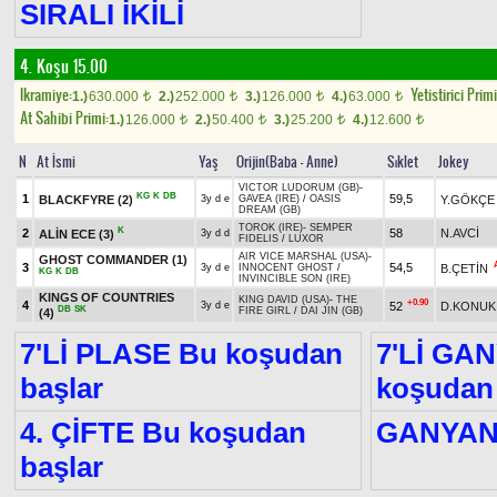
SIRALI İKİLİ
4. Koşu 15.00
Ikramiye:
Yetistirici Primi
1.)
630.000
2.)
252.000
3.)
126.000
4.)
63.000
t
t
t
t
At Sahibi Primi:
1.)
126.000
2.)
50.400
3.)
25.200
4.)
12.600
t
t
t
t
N
At İsmi
Yaş
Orijin(Baba - Anne)
Sıklet
Jokey
VICTOR LUDORUM (GB)
-
KG
K
DB
1
59,5
BLACKFYRE
(2)
Y.GÖKÇE
3y d e
GAVEA (IRE)
/
OASIS
DREAM (GB)
TOROK (IRE)
-
SEMPER
K
2
58
N.AVCİ
ALİN ECE
(3)
3y d d
FIDELIS
/
LUXOR
AIR VICE MARSHAL (USA)
-
GHOST COMMANDER
(1)
3
54,5
B.ÇETİN
3y d e
INNOCENT GHOST
/
KG
K
DB
INVINCIBLE SON (IRE)
KINGS OF COUNTRIES
KING DAVID (USA)
-
THE
+0.90
4
52
D.KONUK
3y d e
DB
SK
FIRE GIRL
/
DAI JIN (GB)
(4)
7'Lİ PLASE Bu koşudan
7'Lİ GA
başlar
koşudan 
4. ÇİFTE Bu koşudan
GANYA
başlar