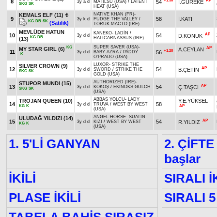
+1.30
AP
8
54
İ.GÜREKE
3y a d
MATILSU (USA)
/
LATENT
SKG
SK
HEAT (USA)
NATIVE KHAN (FR)
-
KEMALS ELF
(11)
t
9
58
İ.KATI
3y k d
FUDGE THE VALLEY
/
KG
DB
SK
(Satılık)
TORUK MACTO (IRE)
MEVLÜDE HATUN
KANEKO
-
LADİN
/
AP
10
54
D.KONUK
3y d d
KG
DB
HALICARNASSUS (IRE)
(13)
SUPER SAVER (USA)
-
KG
AP
MY STAR GIRL
(6)
A.CEYLAN
+1.20
11
56
3y d d
BABY AZRA
/
PADDY
K
O'PRADO (USA)
LUXOR
-
STRIKE THE
SILVER CROWN
(9)
AP
12
54
B.ÇETİN
3y d d
SWORD
/
STRIKE THE
SKG
SK
GOLD (USA)
AUTHORIZED (IRE)
-
STUPOR MUNDI
(15)
AP
13
54
Ç.TAŞCI
3y d d
KOKOŞ
/
EKINOKS GULCH
SKG
SK
(USA)
ABBAS YOLCU
-
LADY
TROJAN QUEEN
(10)
Y.E.YÜKSEL
14
58
3y d d
TRUVA
/
WEST BY WEST
KG
K
AP
(USA)
ANGEL HORSE
-
SUATIN
ULUDAĞ YILDIZI
(14)
AP
15
54
R.YILDIZ
3y d d
KIZI
/
WEST BY WEST
KG
K
(USA)
1. 5'Lİ GANYAN
2. ÇİFTE
başlar
İKİLİ
SIRALI İ
PLASE İKİLİ
SIRALI 5