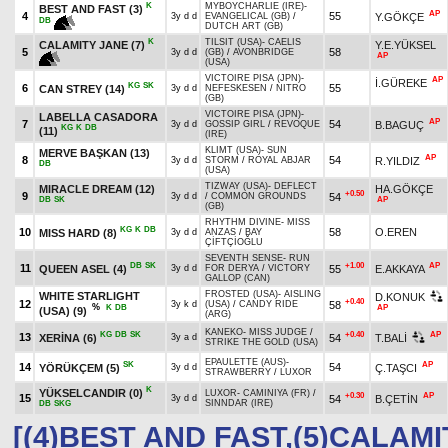
K
MYBOYCHARLIE (IRE)
-
BEST AND FAST
(3)
AP
4
55
Y.GÖKÇE
3y d d
EVANGELICAL (GB)
/
DB
DUTCH ART (GB)
K
TILSIT (USA)
-
CAELIS
CALAMITY JANE
(7)
Y.E.YÜKSEL
5
58
3y d d
(GB)
/
AVONBRIDGE
AP
(USA)
VICTOIRE PISA (JPN)
-
AP
İ.GÜREKE
KG
SK
6
55
CAN STREY
(14)
3y d d
NEFESKESEN
/
NITRO
(GB)
VICTOIRE PISA (JPN)
-
LABELLA CASADORA
AP
7
54
B.BAGUÇ
3y d d
GOSSIP GIRL
/
REVOQUE
KG
K
DB
(11)
(IRE)
KLIMT (USA)
-
SUN
MERVE BAŞKAN
(13)
AP
8
54
R.YILDIZ
3y d d
STORM
/
ROYAL ABJAR
DB
(USA)
TIZWAY (USA)
-
DEFLECT
MIRACLE DREAM
(12)
HA.GÖKÇE
+0.50
9
54
3y d d
/
COMMON GROUNDS
DB
SK
AP
(GB)
RHYTHM DIVINE
-
MISS
KG
K
DB
10
58
O.EREN
MISS HARD
(8)
3y d d
ANZAS
/
BAY
ÇİFTÇİOĞLU
SEVENTH SENSE
-
RUN
DB
SK
+1.00
AP
11
QUEEN ASEL
(4)
55
E.AKKAYA
3y d d
FOR DERYA
/
VICTORY
GALLOP (CAN)
FROSTED (USA)
-
AISLING
WHITE STARLIGHT
D.KONUK
+0.40
12
58
3y k d
(USA)
/
CANDY RIDE
%
K
DB
AP
(USA)
(9)
(ARG)
KANEKO
-
MISS JUDGE
/
KG
DB
SK
+0.40
AP
13
XERİNA
(6)
54
T.BALİ
3y a d
STRIKE THE GOLD (USA)
EPAULETTE (AUS)
-
SK
AP
14
54
YÖRÜKÇEM
(5)
Ç.TAŞCI
3y d d
STRAWBERRY
/
LUXOR
K
YÜKSELCANDIR
(0)
LUXOR
-
CAMINIYA (FR)
/
+0.30
AP
15
54
B.ÇETİN
3y d d
SINNDAR (IRE)
DB
SKG
[(4)BEST AND FAST,(5)CALAMI