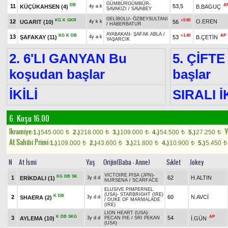
GÜMBÜRGÜMBÜR
-
DB
A
11
53,5
KÜÇÜKAHSEN
(4)
B.BAGUÇ
4y a k
SAVAKIZI
/
SAVABEY
GELİBOLU
-
ÖZBEYSULTANI
KG
K
GKR
+0.50
12
O.EREN
UGARIT
(10)
56
4y k k
/
HABERBATUR
AYABAKAN
-
ŞAFAK ABLA
/
KG
K
DB
+1.40
AP
13
ŞAFAKAY
(11)
53
B.ÇETİN
4y a k
YAŞARCIK
2. 6'LI GANYAN Bu
5. ÇİFTE
koşudan başlar
başlar
İKİLİ
SIRALI İ
6. Koşu 16.00
Ikramiye:
Y
1.)
545.000
2.)
218.000
3.)
109.000
4.)
54.500
5.)
27.250
t
t
t
t
t
At Sahibi Primi:
1.)
109.000
2.)
43.600
3.)
21.800
4.)
10.900
5.)
5.450
t
t
t
t
t
N
At İsmi
Yaş
Orijin(Baba - Anne)
Sıklet
Jokey
VICTOIRE PISA (JPN)
-
KG
DB
SK
1
62
H.ALTIN
ERİKDALI
(1)
3y d d
NURSENA
/
SCARFACE
ELUSIVE PIMPERNEL
(USA)
-
STARBRIGHT (IRE)
K
DB
2
60
N.AVCİ
SHAERA
(2)
3y d d
/
DUKE OF MARMALADE
(IRE)
LION HEART (USA)
-
K
DB
SKG
AP
3
54
AYLEMA
(10)
İ.GÜN
3y d d
PECAN PIE
/
SRI PEKAN
(USA)