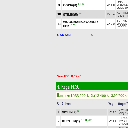
UNACCO
KG
K
9
COPIA(8)
2y a d
ORTAGE
GOLD (U
KURTINI
SK
10
STILES(5)
2y d e
(USA)
/
TURKIS
WOODMANS SWORD(6)
11
2y d e
WOODMA
DB
(IRE)
WOODMA
GANYAN
9
Son 800 :0.47.44
4. Koşu 14.30
Ikramiye:
1.)
33.500
2.)
13.400
3.)
6.700
t
t
t
S
At İsmi
Yaş
Orijin(
NATIVE
K
1
VIOLIN(2)
2y k d
(GB)
/
UNACC
KG
DB
SK
2
KUPALIM(1)
2y d e
TWIST 
DANCER