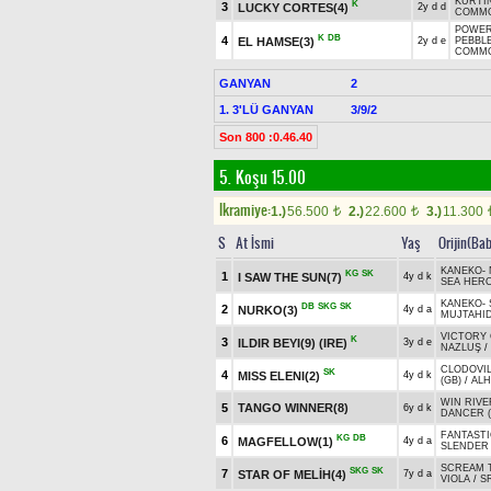
KURTIN
K
3
LUCKY CORTES(4)
2y d d
COMMO
POWER
K
DB
4
EL HAMSE(3)
2y d e
PEBBL
COMMO
GANYAN
2
1. 3'LÜ GANYAN
3/9/2
Son 800 :0.46.40
5. Koşu 15.00
Ikramiye:
1.)
56.500
2.)
22.600
3.)
11.300
t
t
S
At İsmi
Yaş
Orijin(Ba
KANEKO
-
KG
SK
1
I SAW THE SUN(7)
4y d k
SEA HERO
KANEKO
-
DB
SKG
SK
2
NURKO(3)
4y d a
MUJTAHID
VICTORY 
K
3
ILDIR BEYI(9) (IRE)
3y d e
NAZLUŞ
/
CLODOVIL
SK
4
MISS ELENI(2)
4y d k
(GB)
/
ALH
WIN RIVE
5
TANGO WINNER(8)
6y d k
DANCER (
FANTASTI
KG
DB
6
MAGFELLOW(1)
4y d a
SLENDER
SCREAM T
SKG
SK
7
STAR OF MELİH(4)
7y d a
VIOLA
/
S