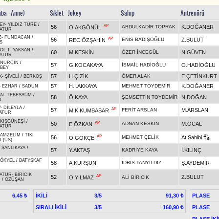
aba - Anne)
Sıklet
Jokey
Sahip
Antrenörü
EY
-
YILDIZ TÜRE
/
AP
56
ABDULKADİR TOPRAK
K.DOĞANER
O.AKGÖNÜL
ATUR
Z
-
FUNDACAN
/
AP
56
ENİS BADIŞOĞLU
Z.BULUT
REC.ÖZŞAHİN
S
OL.1
-
YAKSAN
/
60
M.KESKİN
ÖZER İNCEGÜL
N.GÜVEN
ATUR
NURÇİN
/
57
G.KOCAKAYA
İSMAİL HADİOĞLU
O.HADİOĞLU
BEY
57
H.ÇİZİK
ÖMER ALAK
E.ÇETİNKURT
K
-
ŞİVELİ
/
BERKOŞ
57
H.İ.AKKAYA
MEHMET TOYDEMİR
K.DOĞANER
-
EZHAR
/
SADUN
AN
-
TEBESSÜM
/
58
Ö.KAYA
ŞEMSETTİN TOYDEMİR
N.DOĞAN
R
Y
-
DİLEYLA
/
AP
57
FERİT ARSLAN
M.ARSLAN
M.K.KUMBASAR
ATUR
KIŞGÜNEŞİ
/
AP
50
ADNAN KESKİN
M.ÖCAL
E.ÖZKAN
ATUR
AMZELİM
/
TIKI
AP
56
MEHMET ÇELİK
At Sahibi
O.GÖKÇE
 (US)
-
ŞANLIKAYA
/
57
Y.AKTAŞ
KADRİYE KAYA
İ.KILINÇ
ÖKYEL
/
BATYSKAF
58
A.KURŞUN
İDRİS TANYILDIZ
Ş.AYDEMİR
ATUR
-
BİRİCİK
AP
52
Z.BULUT
O.YILMAZ
ALİ BİRİCİK
İ
/
ÖZÜŞAN
İKİLİ
3/5
PLASE
6,45 ₺
91,30 ₺
SIRALI İKİLİ
3/5
PLASE
160,90 ₺
PLASE İKİ