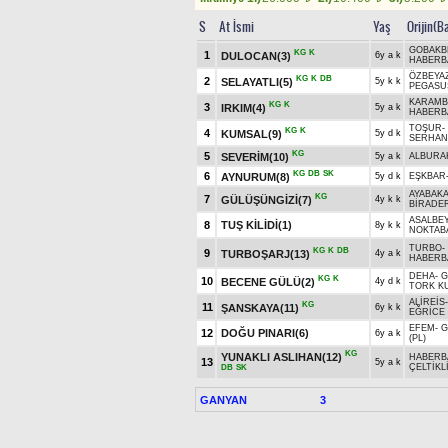
S
At İsmi
Yaş
Orijin(B
GOBAKB
KG
K
1
DULOCAN(3)
6y a k
HABERB
ÖZBEYA
KG
K
DB
2
SELAYATLI(5)
5y k k
PEGASU
KARAMB
KG
K
3
IRKIM(4)
5y a k
HABERB
TOŞUR
-
KG
K
4
KUMSAL(9)
5y d k
SERHAN
KG
5
SEVERİM(10)
5y a k
ALBURA
KG
DB
SK
6
AYNURUM(8)
5y d k
EŞKBAR
AYABAK
KG
7
GÜLÜŞÜNGİZİ(7)
4y k k
BİRADE
ASALBE
8
TUŞ KİLİDİ(1)
8y k k
NOKTAB
TURBO
-
KG
K
DB
9
TURBOŞARJ(13)
4y a k
HABERB
DEHA
-
G
KG
K
10
BECENE GÜLÜ(2)
4y d k
TORK KU
ALİREİS
KG
11
ŞANSKAYA(11)
6y k k
EĞRİCE
EFEM
-
G
12
DOĞU PINARI(6)
6y a k
(PL)
KG
YUNAKLI ASLIHAN(12)
HABERB
13
5y a k
ÇELTİKL
DB
SK
GANYAN
3