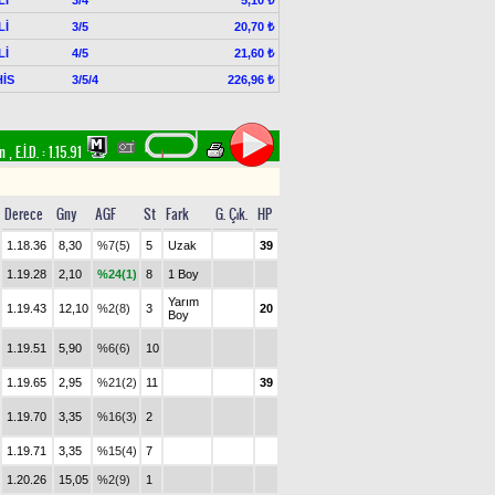
5,10 ₺
Lİ
3/5
20,70 ₺
Lİ
4/5
21,60 ₺
İS
3/5/4
226,96 ₺
im
,
E.İ.D. :
1.15.91
Derece
Gny
AGF
St
Fark
G. Çık.
HP
1.18.36
8,30
%7(5)
5
Uzak
39
1.19.28
2,10
%24(1)
8
1 Boy
Yarım
1.19.43
12,10
%2(8)
3
20
Boy
1.19.51
5,90
%6(6)
10
1.19.65
2,95
%21(2)
11
39
1.19.70
3,35
%16(3)
2
1.19.71
3,35
%15(4)
7
1.20.26
15,05
%2(9)
1