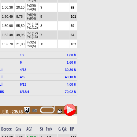
%1(9)
%3(6)
1.50.38
20,10
9
92
%4(6)
%8(4)
1.50.49
8,75
5
101
%9(4)
%1(13)
1.50.98
55,50
3
59
%1(12)
%1(12)
1.52.48
49,95
7
54
%1(13)
%3(5)
1.52.70
21,00
11
103
%4(5)
13
1,80 ₺
6
1,60 ₺
Lİ
4/13
30,30 ₺
Lİ
4/6
49,10 ₺
Lİ
6/13
4,00 ₺
İS
6/13/4
70,02 ₺
m
,
E.İ.D. :
2.35.48
Derece
Gny
AGF
St
Fark
G. Çık.
HP