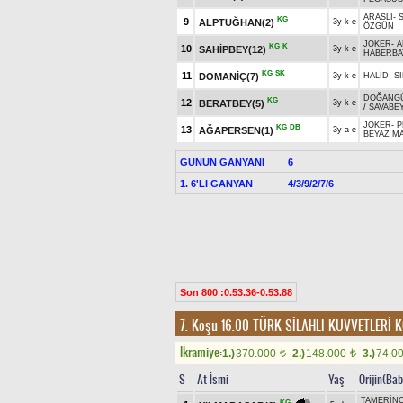
ARASLI
-
KG
9
ALPTUĞHAN(2)
3y k e
ÖZGÜN
JOKER
-
A
KG
K
10
SAHİPBEY(12)
3y k e
HABERB
KG
SK
11
DOMANİÇ(7)
3y k e
HALİD
-
S
DOĞANG
KG
12
BERATBEY(5)
3y k e
/
SAVABE
JOKER
-
P
KG
DB
13
AĞAPERSEN(1)
3y a e
BEYAZ M
GÜNÜN GANYANI
6
1. 6'LI GANYAN
4/3/9/2/7/6
Son 800 :0.53.36-0.53.88
7. Koşu 16.00
TÜRK SİLAHLI KUVVETLERİ 
Ikramiye:
1.)
370.000
2.)
148.000
3.)
74.0
t
t
S
At İsmi
Yaş
Orijin(Bab
TAMERİN
KG