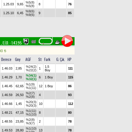
%5(8)
1.25.03
9,65
8
76
%5(8)
%9(6)
1.25.10
6,45
9
85
%9(6)
m
,
E.İ.D. :
1.43.95
00
t
Derece
Gny
AGF
St
Fark
G. Çık.
HP
%24(2)
1,5
1.46.03
2,85
1
111
%22(2)
Boy
%34(1)
1.46.29
1,70
6
1 Boy
115
%32(1)
%1(9)
1.46.45
62,65
12
1 Boy
86
%1(11)
%2(7)
1.46.59
26,50
4
93
%2(8)
%20(3)
1.46.66
1,45
10
112
%20(3)
%1(11)
1.48.21
47,15
8
80
%1(10)
%2(8)
1.48.55
23,85
2
78
%3(7)
%1(10)
1.49.53
28,80
13
78