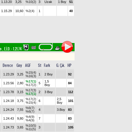
1.13.20
3,25
%10(2)
3
Uzak
1 Boy
51
1.15.29
10,60
%2(4)
1
40
im
,
E.İ.D. :
1.21.74
Derece
Gny
AGF
St
Fark
G. Çık.
HP
%15(4)
1.23.29
3,25
1
2 Boy
92
%16(3)
%17(1)
1,5
1.23.56
2,80
5
84
%17(2)
Boy
%17(3)
T
1.23.78
3,15
2
3 Boy
112
%17(1)
%17(2)
2,5
1.24.18
3,75
6
101
%15(4)
Boy
%6(7)
1.24.24
7,55
4
3.Boy
83
%6(7)
%4(9)
1.24.43
9,80
7
83
%4(9)
%10(5)
1.24.73
3,65
3
105
%11(5)