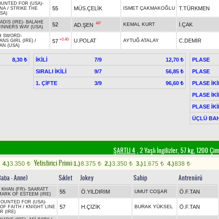
UNTED FOR (USA)
-
55
MÜS.ÇELİK
İSMET ÇAKMAKOĞLU
T.TÜRKMEN
NA
/
STRIKE THE
SA)
ADIS (IRE)
-
BALAHE
AP
52
KEMAL KURT
İ.ÇAK
AD.ŞEN
TINNERS WAY (USA)
H SWORD
-
+0.40
U.POLAT
AYTUĞ ATALAY
C.DEMİR
57
NS GIRL (IRE)
/
N (USA)
İKİLİ
7/9
PLASE
8,30 ₺
12,70 ₺
SIRALI İKİLİ
9/7
PLASE
56,85 ₺
1. ÇİFTE
3/9
PLASE İKİ
96,60 ₺
PLASE İKİ
PLASE İKİ
ÜÇLÜ BAH
ŞARTLI 4
, 2 Yaşlı İngilizler, 57 kg, 1200 Çi
Yetistirici Primi:
4.)
3.350
1.)
8.375
2.)
3.350
3.)
1.675
4.)
838
t
t
t
t
t
Baba - Anne)
Sıklet
Jokey
Sahip
Antrenörü
 KHAN (FR)
-
SAARATT
55
Ö.YILDIRIM
UMUT COŞAR
Ö.F.TAN
MARK OF ESTEEM (IRE)
OUNTED FOR (USA)
-
57
H.ÇİZİK
BURAK YÜKSEL
Ö.F.TAN
OF FAITH
/
KNIGHT LINE
 (IRE)