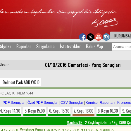
KURUMSA
ilgiler
Raporlar
Sorgulama
İstatistikler
Bahis Yap
01/10/2016 Cumartesi - Yarış Sonuçları
Göster
Belmont Park ABD (YD 1)
0 C , AÇIK , NEM %44
PDF Sonuçlar
|
Özet PDF Sonuçlar
|
CSV Sonuçlar
|
Komiser Raporları
|
Kronome
4. Koşu 14.30
5. Koşu 15.00
6. Koşu 15.30
7. Koşu 16.00
8. Koşu 16.30
9. Ko
Maiden/TR
, 2 Yaşlı İngilizler, 57 kg, 1300 Ç
Yetistirici Primi:
4.)
2.750
1.)
6.875
2.)
2.750
3.)
1.375
4.)
688
t
t
t
t
t