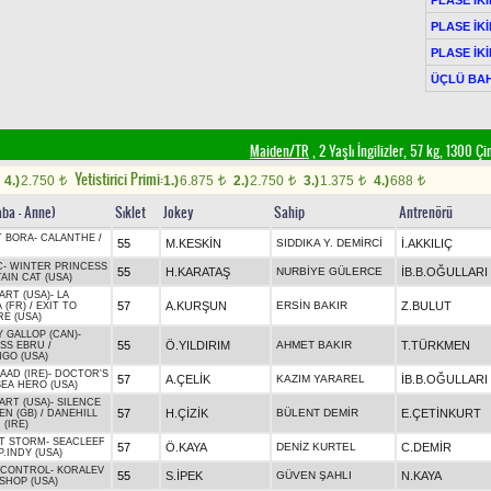
PLASE İKİ
PLASE İKİ
ÜÇLÜ BAH
Maiden/TR
, 2 Yaşlı İngilizler, 57 kg, 1300 Ç
Yetistirici Primi:
4.)
2.750
1.)
6.875
2.)
2.750
3.)
1.375
4.)
688
t
t
t
t
t
aba - Anne)
Sıklet
Jokey
Sahip
Antrenörü
 BORA
-
CALANTHE
/
55
M.KESKİN
SIDDIKA Y. DEMİRCİ
İ.AKKILIÇ
C
-
WINTER PRINCESS
55
H.KARATAŞ
NURBİYE GÜLERCE
İB.B.OĞULLARI
IN CAT (USA)
ART (USA)
-
LA
57
A.KURŞUN
ERSİN BAKIR
Z.BULUT
 (FR)
/
EXIT TO
E (USA)
 GALLOP (CAN)
-
55
Ö.YILDIRIM
AHMET BAKIR
T.TÜRKMEN
SS EBRU
/
GO (USA)
AAD (IRE)
-
DOCTOR'S
57
A.ÇELİK
KAZIM YARAREL
İB.B.OĞULLARI
SEA HERO (USA)
ART (USA)
-
SILENCE
57
H.ÇİZİK
BÜLENT DEMİR
E.ÇETİNKURT
EN (GB)
/
DANEHILL
(IRE)
T STORM
-
SEACLEEF
57
Ö.KAYA
DENİZ KURTEL
C.DEMİR
P.INDY (USA)
 CONTROL
-
KORALEV
55
S.İPEK
GÜVEN ŞAHLI
N.KAYA
SHOP (USA)