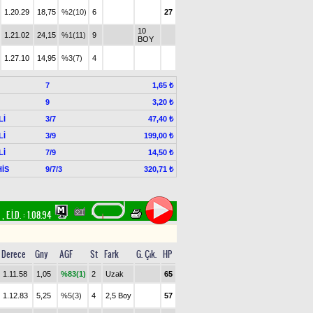
1.20.29
18,75
%2(10)
6
27
10
1.21.02
24,15
%1(11)
9
BOY
1.27.10
14,95
%3(7)
4
7
1,65 ₺
9
3,20 ₺
Lİ
3/7
47,40 ₺
Lİ
3/9
199,00 ₺
Lİ
7/9
14,50 ₺
İS
9/7/3
320,71 ₺
m
,
E.İ.D. :
1.08.94
Derece
Gny
AGF
St
Fark
G. Çık.
HP
1.11.58
1,05
%83(1)
2
Uzak
65
1.12.83
5,25
%5(3)
4
2,5 Boy
57