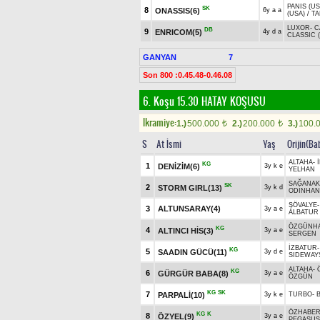
PANIS (US
SK
8
ONASSIS(6)
6y a a
(USA)
/
TA
LUXOR
-
C
DB
9
ENRICOM(5)
4y d a
CLASSIC 
GANYAN
7
Son 800 :0.45.48-0.46.08
6. Koşu 15.30
HATAY KOŞUSU
Ikramiye:
1.)
500.000
2.)
200.000
3.)
100.
t
t
S
At İsmi
Yaş
Orijin(Ba
ALTAHA
-
KG
1
DENİZİM(6)
3y k e
YELHAN
SAĞANAK
SK
2
STORM GIRL(13)
3y k d
ODİNHAN
ŞÖVALYE
3
ALTUNSARAY(4)
3y a e
ALBATUR
ÖZGÜNH
KG
4
ALTINCI HİS(3)
3y a e
SERGEN
İZBATUR
KG
5
SAADIN GÜCÜ(11)
3y d e
SIDEWAYS
ALTAHA
-
KG
6
GÜRGÜR BABA(8)
3y a e
ÖZGÜN
KG
SK
7
PARPALİ(10)
3y k e
TURBO
-
ÖZHABE
KG
K
8
ÖZYEL(9)
3y a e
PEGASUS