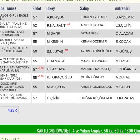
aba - Anne)
Sıklet
Jokey
Sahip
Antrenörü
ARLOS GIRL
/
EAGLE
57
A.KURŞUN
ERMAN AYDEMİR
Ş.AYDEMİR
SA)
 (USA)
-
YAKUTINE
AP
52
A.MELİH KURA
ES.ÇETİN
E.NALBANT
BRETTIST (USA)
R DEMAND
-
LAST
57
M.BAYIR
FATMA İPEK
Ö.ALAÇAM
/
NURSULTAN
S (IRE)
-
AZOLIA
55
M.KESKİN
KENAN ÖZDEMİR
E.KOÇAK
LZAO (USA)
G (IRE)
-
ANOTHER
AP
50
AYDIN TAHİNCİOĞLU
M.GÜNEŞ
S.ULUTAŞ
/
ROYAL ABJAR
A CLASSIC (CAN)
-
55
O.ATMACA
M.SABRİ TUNCER
M.ÖZGÜL
A
/
SAM HOLME (IRE)
ART (USA)
-
VICTORY
+0.10
H.İ.AKKAYA
MAHMUT KARAKEÇİ
K.DOĞANER
57
MARLIN (USA)
LIGHT* (JPN)
-
+0.70
K.TOKAÇOĞLU
METİN GÜNDAY
A.DUTAL
55
EA
/
XAAR (GB)
 GOOD (IRE)
-
55
MÜS.ÇELİK
AHMET GÜZELOCAK
M.CÜCEL
A (GER)
/
BLACK
LAMY (IRE)
ART (USA)
-
SAM
57
H.ÇİZİK
DOĞAN KÜÇÜKEMRE
H.KARATAŞ
TION
/
MUTAMANNI
4,25 ₺
ŞARTLI 3/DHÖW/Dişi
, 4 ve Yukarı Araplar, 58 kg, 60 kg, 1600 Çi
4.)
2.600
t