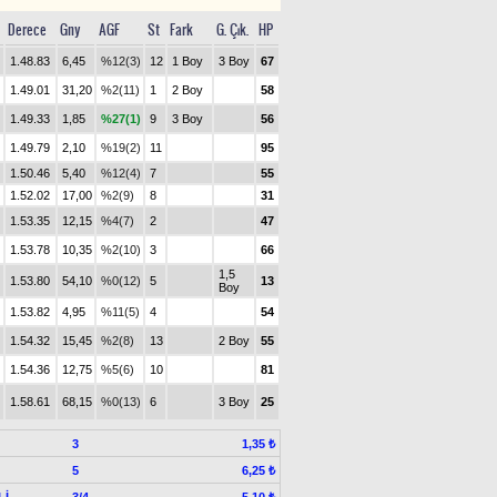
Derece
Gny
AGF
St
Fark
G. Çık.
HP
1.48.83
6,45
%12(3)
12
1 Boy
3 Boy
67
1.49.01
31,20
%2(11)
1
2 Boy
58
1.49.33
1,85
%27(1)
9
3 Boy
56
1.49.79
2,10
%19(2)
11
95
1.50.46
5,40
%12(4)
7
55
1.52.02
17,00
%2(9)
8
31
1.53.35
12,15
%4(7)
2
47
1.53.78
10,35
%2(10)
3
66
1,5
1.53.80
54,10
%0(12)
5
13
Boy
1.53.82
4,95
%11(5)
4
54
1.54.32
15,45
%2(8)
13
2 Boy
55
1.54.36
12,75
%5(6)
10
81
1.58.61
68,15
%0(13)
6
3 Boy
25
3
1,35 ₺
5
6,25 ₺
Lİ
3/4