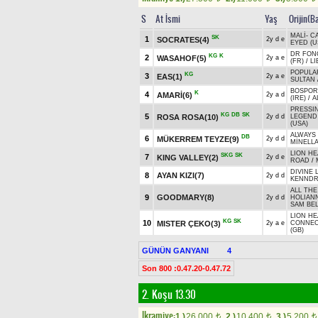
S
At İsmi
Yaş
Orijin(B
MALİ
-
C
SK
1
SOCRATES(4)
2y d e
EYED (U
DR FONG
KG
K
2
WASAHOF(5)
2y a e
(FR)
/
LI
POPULA
KG
3
EAS(1)
2y a e
SULTAN
BOSPORU
K
4
AMARİ(6)
2y a d
(IRE)
/
A
PRESSIN
KG
DB
SK
5
ROSA ROSA(10)
2y d d
LEGEND
(USA)
ALWAYS 
DB
6
MÜKERREM TEYZE(9)
2y d d
MİNELL
LION HE
SKG
SK
7
KING VALLEY(2)
2y d e
ROAD
/
DIVINE 
8
AYAN KIZI(7)
2y d d
KENNDR
ALL THE
9
GOODMARY(8)
2y d d
HOLIANN
SAM BEL
LION HE
KG
SK
10
MISTER ÇEKO(3)
2y a e
CONNEC
(GB)
GÜNÜN GANYANI
4
Son 800 :0.47.20-0.47.72
2. Koşu 13.30
Ikramiye:
1.)
26.000
2.)
10.400
3.)
5.200
t
t
t