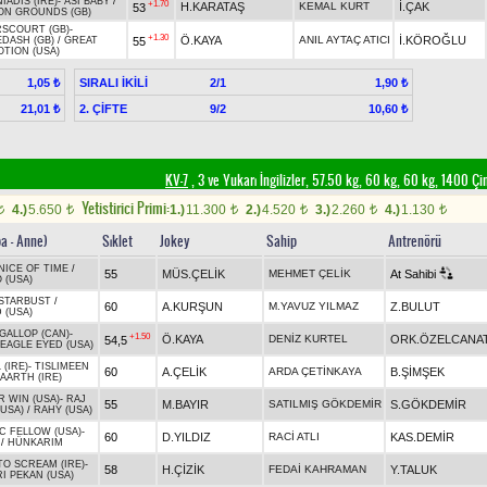
IADIS (IRE)
-
ASİ BABY
/
+1.70
H.KARATAŞ
KEMAL KURT
İ.ÇAK
53
N GROUNDS (GB)
SCOURT (GB)
-
+1.30
Ö.KAYA
ANIL AYTAÇ ATICI
İ.KÖROĞLU
55
EDASH (GB)
/
GREAT
TION (USA)
SIRALI İKİLİ
2/1
1,05 ₺
1,90 ₺
2. ÇİFTE
9/2
21,01 ₺
10,60 ₺
KV-7
, 3 ve Yukarı İngilizler, 57.50 kg, 60 kg, 60 kg, 1400 Ç
Yetistirici Primi:
4.)
5.650
1.)
11.300
2.)
4.520
3.)
2.260
4.)
1.130
t
t
t
t
t
t
ba - Anne)
Sıklet
Jokey
Sahip
Antrenörü
NICE OF TIME
/
55
MÜS.ÇELİK
MEHMET ÇELİK
At Sahibi
 (USA)
STARBUST
/
60
A.KURŞUN
M.YAVUZ YILMAZ
Z.BULUT
 (USA)
GALLOP (CAN)
-
+1.50
Ö.KAYA
DENİZ KURTEL
ORK.ÖZELCANA
54,5
EAGLE EYED (USA)
 (IRE)
-
TISLIMEEN
60
A.ÇELİK
ARDA ÇETİNKAYA
B.ŞİMŞEK
AARTH (IRE)
R WIN (USA)
-
RAJ
55
M.BAYIR
SATILMIŞ GÖKDEMİR
S.GÖKDEMİR
USA)
/
RAHY (USA)
C FELLOW (USA)
-
60
D.YILDIZ
RACİ ATLI
KAS.DEMİR
/
HÜNKARIM
O SCREAM (IRE)
-
58
H.ÇİZİK
FEDAİ KAHRAMAN
Y.TALUK
RI PEKAN (USA)