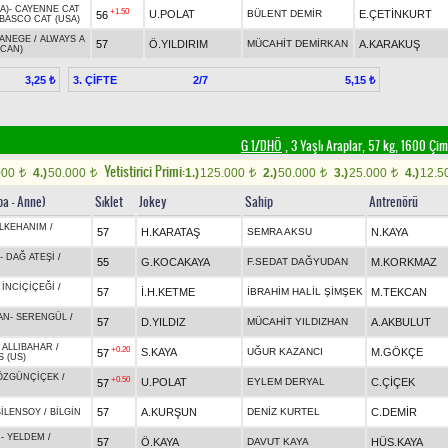
A)
-
CAYENNE CAT
+1.50
U.POLAT
BÜLENT DEMİR
E.ÇETİNKURT
56
BASCO CAT (USA)
ANEGE
/
ALWAYS A
57
Ö.YILDIRIM
MÜCAHİT DEMİRKAN
A.KARAKUŞ
(CAN)
3. ÇİFTE
2/7
3,25 ₺
5,15 ₺
G 1/DHÖ
, 3 Yaşlı Araplar, 57 kg, 1600 Çi
Yetistirici Primi:
000
4.)
50.000
1.)
125.000
2.)
50.000
3.)
25.000
4.)
12.5
t
t
t
t
t
ba - Anne)
Sıklet
Jokey
Sahip
Antrenörü
İLKEHANIM
/
57
H.KARATAŞ
SEMRA AKSU
N.KAYA
-
DAĞ ATEŞİ
/
55
G.KOCAKAYA
F.SEDAT DAĞYUDAN
M.KORKMAZ
-
İNCİÇİÇEĞİ
/
57
İ.H.KETME
İBRAHİM HALİL ŞİMŞEK
M.TEKCAN
AN
-
SERENGÜL
/
57
D.YILDIZ
MÜCAHİT YILDIZHAN
A.AKBULUT
-
ALLIBAHAR
/
+0.20
S.KAYA
UĞUR KAZANCI
M.GÖKÇE
57
 (US)
ÖZGÜNÇİÇEK
/
+0.50
U.POLAT
EYLEM DERYAL
C.ÇİÇEK
57
57
A.KURŞUN
DENİZ KURTEL
C.DEMİR
BİLENSOY
/
BİLGİN
R
-
YELDEM
/
57
Ö.KAYA
DAVUT KAYA
HÜS.KAYA