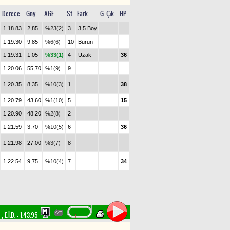
Derece
Gny
AGF
St
Fark
G. Çık.
HP
1.18.83
2,85
%23(2)
3
3,5 Boy
1.19.30
9,85
%6(6)
10
Burun
1.19.31
1,05
%33(1)
4
Uzak
36
1.20.06
55,70
%1(9)
9
1.20.35
8,35
%10(3)
1
38
1.20.79
43,60
%1(10)
5
15
1.20.90
48,20
%2(8)
2
1.21.59
3,70
%10(5)
6
36
1.21.98
27,00
%3(7)
8
1.22.54
9,75
%10(4)
7
34
m
,
E.İ.D. :
1.43.95