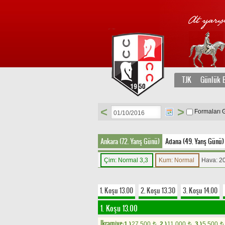
TJK
Günlük B
<
>
Formaları 
Ankara (72. Yarış Günü)
Adana (49. Yarış Günü)
Çim: Normal 3,3
Kum: Normal
Hava: 2
1. Koşu 13.00
2. Koşu 13.30
3. Koşu 14.00
1. Koşu 13.00
Ikramiye:
1.)
27.500
2.)
11.000
3.)
5.500
t
t
t