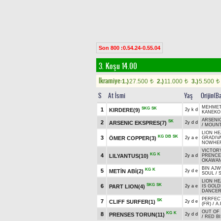
Son 800 :0.54.24-0.55.04
3. Koşu 14.00
Ikramiye:
1.)
27.500
2.)
11.000
3.)
5.500
t
t
t
S
At İsmi
Yaş
Orijin(B
MEHMET
SKG
SK
1
KIRDERE(9)
2y k d
KANEKO
ARSENI
SK
2
ARSENIC EKSPRES(7)
2y d d
/
MOUNTA
LION HE
KG
DB
SK
3
ÖMER COPPER(3)
2y a e
GRADIVA
NOWHER
VICTORY
KG
K
4
LILYANTUS(10)
2y a d
PRENCE
OKAWAN
BIN AJW
KG
K
5
METİN ABİ(2)
2y d e
SOUL
/
LION HE
SKG
SK
6
PART LION(4)
2y a e
IS GOLD
DANCER 
PERFEC
SK
7
CLIFF SURFER(1)
2y d e
(FR)
/
A.
OUT OF
KG
K
8
PRENSES TORUN(11)
2y d d
/
RED BI