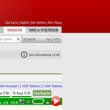
Ana Sayfa
English
Site Haritası
Bize Ulaşın
|
|
|
L
YARIŞSEVER
YARIŞ ve YETİŞTİRİCİLİK
At İsmi İle
Son Güncelleme 12:46
trik Sonuçlar
|
1. AGF Tablosu
|
2. AGF Tablosu
şu 17.00
10. Koşu 17.30
Tüm Koşular
im
,
E.İ.D. :
1.15.91