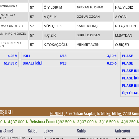
SEVİNÇKAN
/
57
Ö.YILDIRIM
TARKAN H. ONAR
HAL.YILDIZ
RAKARYA
/
57
A.ÇELİK
ÖZGÜR ÖZCAN
A.ÖCAL
ATUR
57
MÜS.ÇELİK
KAMİL KILINÇ
R.TAŞDELEN
IRMA
/
UMUTBEY
ÜN
-
HIRÇIN GÜZEL
57
H.ÇİZİK
SUPHİ BAYDAN
M.BAYDAN
Y
ERSENİN KIZI
/
57
K.TOKAÇOĞLU
MEHMET ALTIN
Ö.BİÇER
ARTI
İKİLİ
6/13
PLASE
4,25 ₺
3,10 ₺
SIRALI İKİLİ
6/13
PLASE
517,53 ₺
6,20 ₺
PLASE İKİ
PLASE İKİ
PLASE İKİ
ÜÇLÜ BAH
KOŞUSU
G 1/DHÖ
, 4 ve Yukarı Araplar, 57.50 kg, 60 kg, 2200 Ku
Yetistirici Primi:
00
4.)
37.000
1.)
92.500
2.)
37.000
3.)
18.500
4.)
9.250
t
t
t
t
t
t
a - Anne)
Sıklet
Jokey
Sahip
Antrenörü
OĞLU
-
SEYYARE.55