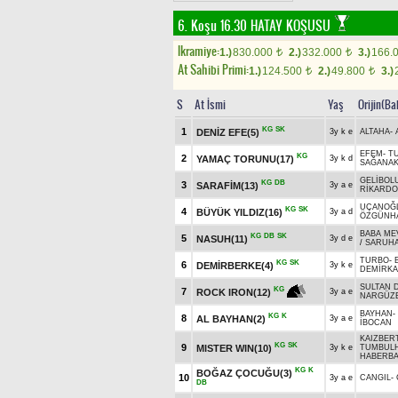
6. Koşu 16.30
HATAY KOŞUSU
Ikramiye:
1.)
830.000
2.)
332.000
3.)
166.
t
t
At Sahibi Primi:
1.)
124.500
2.)
49.800
3.)
t
t
S
At İsmi
Yaş
Orijin(Ba
KG
SK
1
DENİZ EFE(5)
3y k e
ALTAHA
-
EFEM
-
T
KG
2
YAMAÇ TORUNU(17)
3y k d
SAĞANA
GELİBOL
KG
DB
3
SARAFİM(13)
3y a e
RİKARDO
UÇANOĞ
KG
SK
4
BÜYÜK YILDIZ(16)
3y a d
ÖZGÜNH
BABA ME
KG
DB
SK
5
NASUH(11)
3y d e
/
SARUH
TURBO
-
KG
SK
6
DEMİRBERKE(4)
3y k e
DEMİRKA
SULTAN D
KG
7
ROCK IRON(12)
3y a e
NARGÜZE
BAYHAN
-
KG
K
8
AL BAYHAN(2)
3y a e
İBOCAN
KAIZBERT
KG
SK
9
MISTER WIN(10)
3y k e
TUMBUL
HABERB
KG
K
BOĞAZ ÇOCUĞU(3)
10
3y a e
CANGIL
-
DB