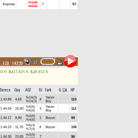
%1(9)
Koşmaz
7
57
%0(9)
m
,
E.İ.D. :
1.42.39
50
4.)
17.825
5.)
8.913
t
t
t
Derece
Gny
AGF
St
Fark
G. Çık.
HP
%14(3)
Yarım
1.43.89
4,65
4
110
%14(3)
Boy
%5(6)
Yarım
1.44.04
15,40
3
112
%5(6)
Boy
%4(8)
1.44.17
9,90
1
Boyun
99
%4(8)
%6(4)
1.44.23
11,70
8
Boyun
105
%7(4)
%3(9)
1.44.30
23,85
7
96