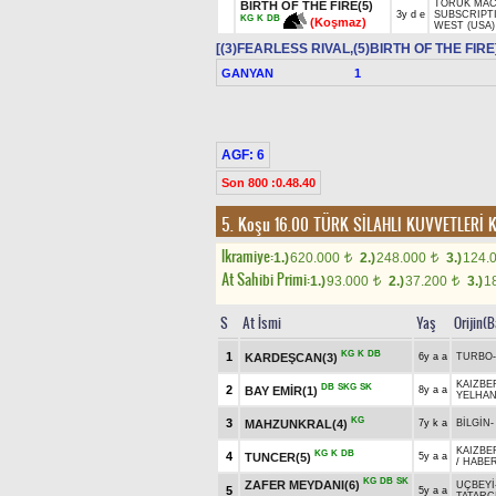
TORUK MACT
BIRTH OF THE FIRE(5)
3y d e
SUBSCRIPT
KG
K
DB
(Koşmaz)
WEST (USA)
[(3)FEARLESS RIVAL,(5)BIRTH OF THE FIRE
GANYAN
1
AGF: 6
Son 800 :0.48.40
5. Koşu 16.00
TÜRK SİLAHLI KUVVETLERİ
Ikramiye:
1.)
620.000
2.)
248.000
3.)
124.
t
t
At Sahibi Primi:
1.)
93.000
2.)
37.200
3.)
1
t
t
S
At İsmi
Yaş
Orijin(
KG
K
DB
1
KARDEŞCAN(3)
6y a a
TURBO
KAIZBE
DB
SKG
SK
2
BAY EMİR(1)
8y a a
YELHA
KG
3
MAHZUNKRAL(4)
7y k a
BİLGİN
KAIZBE
KG
K
DB
4
TUNCER(5)
5y a a
/
HABE
KG
DB
SK
ZAFER MEYDANI(6)
UÇBEYİ
5
5y a a