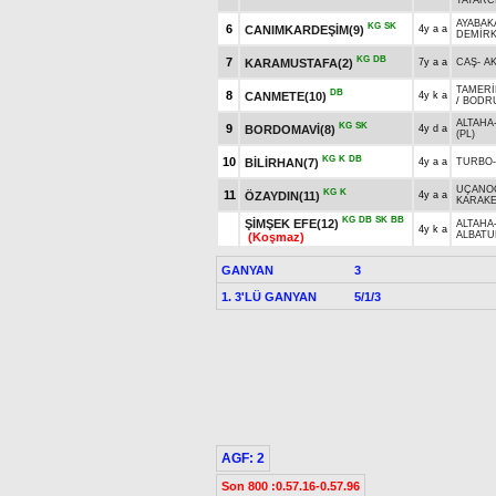
TATARC
AYABAK
KG
SK
6
CANIMKARDEŞİM(9)
4y a a
DEMİRK
KG
DB
7
KARAMUSTAFA(2)
7y a a
CAŞ
-
A
TAMER
DB
8
CANMETE(10)
4y k a
/
BODR
ALTAHA
KG
SK
9
BORDOMAVİ(8)
4y d a
(PL)
KG
K
DB
10
BİLİRHAN(7)
4y a a
TURBO
UÇANO
KG
K
11
ÖZAYDIN(11)
4y a a
KARAK
KG
DB
SK
BB
ŞİMŞEK EFE(12)
ALTAHA
4y k a
ALBATU
(Koşmaz)
GANYAN
3
1. 3'LÜ GANYAN
5/1/3
AGF: 2
Son 800 :0.57.16-0.57.96