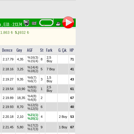
im
,
E.İ.D. :
2.13.74
1.863
5.)
932
t
t
Derece
Gny
AGF
St
Fark
G. Çık.
HP
%16(3)
2,5
2.17.79
4,35
8
71
%15(4)
Boy
%14(4)
2.18.16
3,25
5
7 Boy
41
%18(2)
%6(7)
1,5
2.19.27
9,35
3
43
%6(7)
Boy
%8(6)
2,5
2.19.54
10,90
1
61
%7(6)
Boy
%4(8)
2.19.89
18,35
2
67
%4(8)
%12(5)
2.19.93
8,70
6
40
%12(5)
%21(1)
2.20.18
2,10
4
2 Boy
53
%20(1)
%17(2)
2.21.45
5,80
9
1 Boy
67
%17(3)