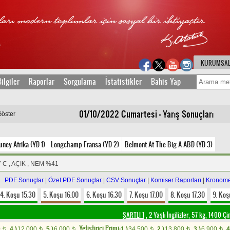
KURUMSA
ilgiler
Raporlar
Sorgulama
İstatistikler
Bahis Yap
01/10/2022 Cumartesi - Yarış Sonuçları
Göster
uney Afrika (YD 1)
Longchamp Fransa (YD 2)
Belmont At The Big A ABD (YD 3)
7 C , AÇIK , NEM %41
PDF Sonuçlar
|
Özet PDF Sonuçlar
|
CSV Sonuçlar
|
Komiser Raporları
|
Kronome
4. Koşu 15.30
5. Koşu 16.00
6. Koşu 16.30
7. Koşu 17.00
8. Koşu 17.30
9. Koş
ŞARTLI 1
, 2 Yaşlı İngilizler, 57 kg, 1400 Ç
Yetistirici Primi:
0
4.)
12.000
5.)
6.000
1.)
34.500
2.)
13.800
3.)
6.900
4
t
t
t
t
t
t