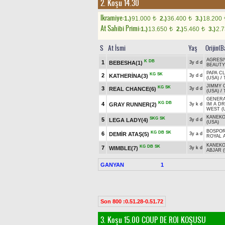
2. Koşu 14.30
Ikramiye:
1.)
91.000
2.)
36.400
3.)
18.200
t
t
At Sahibi Primi:
1.)
13.650
2.)
5.460
3.)
2.
t
t
S
At İsmi
Yaş
Orijin(B
AGRESI
K
DB
1
BEBESHA(1)
3y d d
BEAUTY
PAPA CL
KG
SK
2
KATHERİNA(3)
3y d d
(USA)
/
JIMMY 
KG
SK
3
REAL CHANCE(6)
3y d d
(USA)
/
GENERA
KG
DB
4
GRAY RUNNER(2)
3y k d
IM A D
WEST (
KANEK
SKG
SK
5
LEGA LADY(4)
3y d d
(USA)
BOSPOR
KG
DB
SK
6
DEMİR ATAŞ(5)
3y a d
ROYAL 
KANEK
KG
DB
SK
7
WIMBLE(7)
3y k d
ABJAR (
GANYAN
1
Son 800 :0.51.28-0.51.72
3. Koşu 15.00
COUP DE ROI KOŞUSU