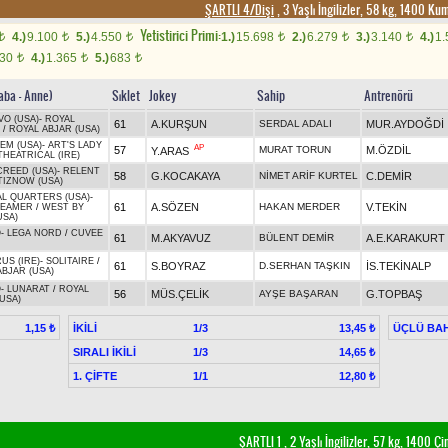
ŞARTLI 4/Dişi
, 3 Yaşlı İngilizler, 58 kg, 1400 K
Yetistirici Primi:
4.)
9.100
5.)
4.550
1.)
15.698
2.)
6.279
3.)
3.140
4.)
1
t
t
t
t
t
t
730
4.)
1.365
5.)
683
t
t
t
aba - Anne)
Sıklet
Jokey
Sahip
Antrenörü
VO (USA)
-
ROYAL
61
A.KURŞUN
SERDAL ADALI
MUR.AYDOĞDİ
/
ROYAL ABJAR (USA)
EM (USA)
-
ART'S LADY
AP
57
MURAT TORUN
M.ÖZDİL
Y.ARAS
THEATRICAL (IRE)
CREED (USA)
-
RELENT
58
G.KOCAKAYA
NİMET ARİF KURTEL
C.DEMİR
TIZNOW (USA)
L QUARTERS (USA)
-
61
A.SÖZEN
HAKAN MERDER
V.TEKİN
REAMER
/
WEST BY
USA)
O
-
LEGA NORD
/
CUVEE
61
M.AKYAVUZ
BÜLENT DEMİR
A.E.KARAKURT
US (IRE)
-
SOLITAIRE
/
61
S.BOYRAZ
D.SERHAN TAŞKIN
İS.TEKİNALP
ABJAR (USA)
O
-
LUNARAT
/
ROYAL
56
MÜS.ÇELİK
AYŞE BAŞARAN
G.TOPBAŞ
USA)
İKİLİ
1/3
ÜÇLÜ BAH
1,15 ₺
13,45 ₺
SIRALI İKİLİ
1/3
14,65 ₺
1. ÇİFTE
1/1
12,80 ₺
ŞARTLI 1
, 2 Yaşlı İngilizler, 57 kg, 1400 Ç