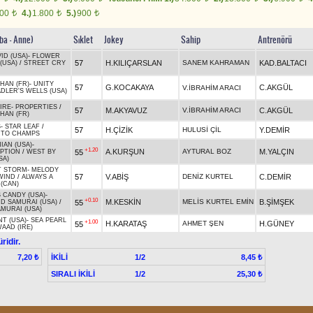
600
4.)
1.800
5.)
900
t
t
t
ba - Anne)
Sıklet
Jokey
Sahip
Antrenörü
ID (USA)
-
FLOWER
57
H.KILIÇARSLAN
SANEM KAHRAMAN
KAD.BALTACI
(USA)
/
STREET CRY
HAN (FR)
-
UNITY
57
G.KOCAKAYA
C.AKGÜL
V.İBRAHİM ARACI
DLER'S WELLS (USA)
IRE
-
PROPERTIES
/
57
M.AKYAVUZ
V.İBRAHİM ARACI
C.AKGÜL
HAN (FR)
S
-
STAR LEAF
/
57
H.ÇİZİK
HULUSİ ÇİL
Y.DEMİR
 TO CHAMPS
IAN (USA)
-
+1.20
A.KURŞUN
AYTURAL BOZ
M.YALÇIN
55
PTION
/
WEST BY
SA)
T STORM
-
MELODY
57
V.ABİŞ
DENİZ KURTEL
C.DEMİR
WIND
/
ALWAYS A
 (CAN)
S CANDY (USA)
-
+0.10
M.KESKİN
MELİS KURTEL EMİN
B.ŞİMŞEK
55
ND SAMURAI (USA)
/
AMURAI (USA)
NT (USA)
-
SEA PEARL
+1.00
H.KARATAŞ
AHMET ŞEN
H.GÜNEY
55
WAAD (IRE)
ridir.
İKİLİ
1/2
7,20 ₺
8,45 ₺
SIRALI İKİLİ
1/2
25,30 ₺