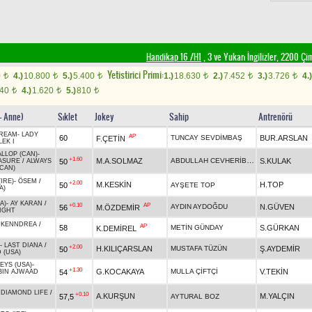
Handikap 16 /H1
, 3 ve Yukarı İngilizler, 2200 Ç
Yetistirici Primi:
0
4.)
10.800
5.)
5.400
1.)
18.630
2.)
7.452
3.)
3.726
4.)
t
t
t
t
t
t
240
4.)
1.620
5.)
810
t
t
t
 - Anne)
Sıklet
Jokey
Sahip
Antrenörü
DREAM
-
LADY
AP
60
TUNCAY SEVDİMBAŞ
BUR.ARSLAN
F.ÇETİN
LEK I
LLOP (CAN)
-
+1.60
ABDULLAH CEVHERİBUCAK
M.A.SOLMAZ
S.KULAK
50
EASURE
/
ALWAYS
(CAN)
IRE)
-
ÖSEM
/
+2.00
M.KESKİN
H.TOP
50
AYŞETE TOP
A)
A)
-
AY KARAN
/
+0.10
AP
AYDIN AYDOĞDU
N.GÜVEN
56
M.ÖZDEMİR
IGHT
-
KENNDREA
/
AP
58
METİN GÜNDAY
S.GÜRKAN
K.DEMİREL
-
LAST DIANA
/
+2.00
H.KILIÇARSLAN
MUSTAFA TÜZÜN
Ş.AYDEMİR
50
 (USA)
EYS (USA)
-
+1.30
G.KOCAKAYA
MULLA ÇİFTÇİ
V.TEKİN
54
BIN AJWAAD
-
DIAMOND LIFE
/
+0.10
A.KURŞUN
M.YALÇIN
57,5
AYTURAL BOZ