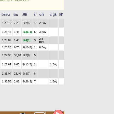
Derece
Gny
AGF
St
Fark
G. Çık.
HP
1.25.19
7,20
%7(5)
4
2 Boy
1.25.48
1,45
%36(1)
6
3 Boy
2,5
1.25.89
1,45
%4(1)
3
Boy
1.26.28
6,70
%10(4)
1
6 Boy
1.27.33
36,10
%3(6)
5
1.27.62
6,65
%12(3)
2
1 Boy
1.35.04
23,40
%3(7)
8
1.36.53
2,85
%26(2)
7
1 Boy