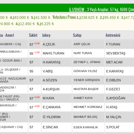
G 1/DHÖW
, 3 Yaşlı Araplar, 57 kg, 1600 Çi
Yetistirici Primi:
000
4.)
83.000
5.)
41.500
1.)
238.625
2.)
95.450
3.)
47.7
t
t
t
t
t
24.900
4.)
12.450
5.)
6.225
t
t
t
ba - Anne)
Sıklet
Jokey
Sahip
Antrenörü
+0.40
A.ÇELİK
ARİF ÇELİK
F.TURAN
57
AHUBERE
/
CAŞ
UMBULSABUHA
/
+1.20
MAHS.TURAN
NURİ TURAN
SEV.BEKTAŞ
55
K
U
-
ÖZGÜR BİKE
/
57
H.KARATAŞ
ZEYNEP L. ATMAN
MET.ACAR
LU
-
DİLŞEKER
/
55
V.ABİŞ
GÖKHAN YILDIZ
E.KARATAŞ
AN
VLÜT
-
NAZLIÇAKAR
57
A.SÖZEN
YENER GİRİŞKEN
E.DIBLEN
ANAĞA
BADEKIZIM
/
57
A.KURŞUN
MUSTAFA BAŞER
F.GEZİCİ
ZIK
E FAUST (FR)
-
+0.40
M.KAYA
AHMET KAYA
S.AYDOĞAN
57
Lİ
/
YAVUZCA
MİHRİNUR
/
+0.20
E.ÇANKAYA
MEHMET KORKMAZ
H.ATAŞ
57
 (RU)
-
57
Ö.YILDIRIM
MAHMUT BİLGİÇ
M.YALÇIN
HABER
/
ATUR
57
E.SİNCAN
S.POLAT
CAŞDANAY
/
CAŞ
ESEN KARANLIK