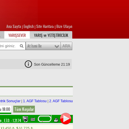
Ana Sayfa
English
Site Haritası
Bize Ulaşın
|
|
|
L
YARIŞSEVER
YARIŞ ve YETİŞTİRİCİLİK
At İsmi İle
Son Güncelleme 21:19
trik Sonuçlar
|
1. AGF Tablosu
|
2. AGF Tablosu
u 18.00
Tüm Koşular
im
,
E.İ.D. :
1.21.74
.)
3.450
5.)
1.725
t
t