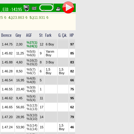
m
,
E.İ.D. :
1.43.95
25
4.)
23.863
5.)
11.931
t
t
t
Derece
Gny
AGF
St
Fark
G. Çık.
HP
%27(1)
1.44.75
2,00
12
6 Boy
97
%24(1)
%5(6)
Yarım
1.45.82
11,25
9
85
%6(6)
Boy
%16(2)
1.45.88
4,60
8
3 Boy
83
%15(2)
%5(7)
1,5
1,5
1.46.28
8,50
6
82
%6(7)
Boy
Boy
%4(8)
1.46.54
16,95
5
66
%4(8)
%3(9)
1.46.55
23,40
1
75
%4(9)
%5(4)
1.46.62
9,45
11
95
%5(4)
%1(13)
1.46.65
56,65
17
62
%1(13)
%3(10)
1.47.20
28,95
14
79
%3(10)
%1(14)
1,5
1.47.24
53,90
15
46
%1(14)
Boy