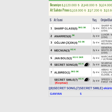
Ikramiye:
1.)
120.000
2.)
48.000
3.)
24.00
t
t
At Sahibi Primi:
1.)
18.000
2.)
7.200
3.)
3.
t
t
S
At İsmi
Yaş
Orijin(Ba
SHARP KN
SKG
SK
1
SHARP GLASS(5)
2y d e
PATH (US
(USA)
LUXOR
-
SK
2
ANARRES(6)
2y d d
(USA)
ASTRAK
KG
SK
3
OĞLUM ÇİÇEK(4)
2y d e
MOUNTAI
GENERAL
KG
K
4
MECNUN(3)
2y k e
WHITE D
(USA)
MARCAVE
KG
K
GKR
5
JAN BOLD(2)
2y d e
/
ULTRA
SCARFA
KG
K
6
SECRET SONG(8)
2y d d
MARLIN (
ABBAS Y
SKG
SK
7
ALBIREO(1)
2y d e
CHALLE
ELDEBL (
KG
K
SECRET SMILE(7)
SPEEDY 
2y d d
FIRST T
(Koşmaz)
[(8)SECRET SONG,(7)SECRET SMILE]
ekürid
GANYAN
5