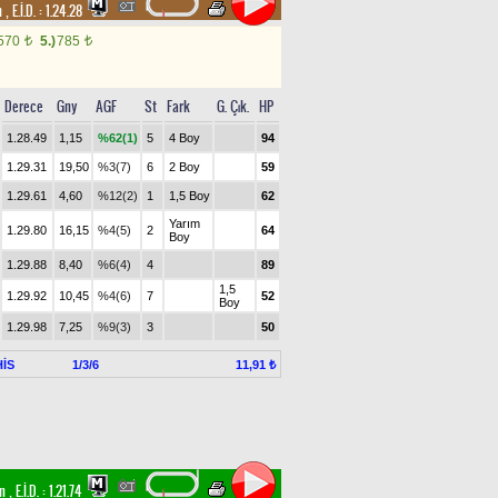
um
,
E.İ.D. :
1.24.28
.570
5.)
785
t
t
Derece
Gny
AGF
St
Fark
G. Çık.
HP
1.28.49
1,15
%62(1)
5
4 Boy
94
1.29.31
19,50
%3(7)
6
2 Boy
59
1.29.61
4,60
%12(2)
1
1,5 Boy
62
Yarım
1.29.80
16,15
%4(5)
2
64
Boy
1.29.88
8,40
%6(4)
4
89
1,5
1.29.92
10,45
%4(6)
7
52
Boy
1.29.98
7,25
%9(3)
3
50
İS
1/3/6
11,91 ₺
im
,
E.İ.D. :
1.21.74