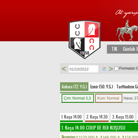
TJK
Günlük B
<
>
Formaları 
Ankara (72. Y.G.)
İzmir (50. Y.G.)
Turffontein G
Çim: Normal 3,3
Kum: Normal
Hava: 2
1. Koşu 14.00
2. Koşu 14.30
3. Koşu 15.00
1. Koşu 14.00
COUP DE ROI KOŞUSU
Ikramiye:
1.)
120.000
2.)
48.000
3.)
24.00
t
t