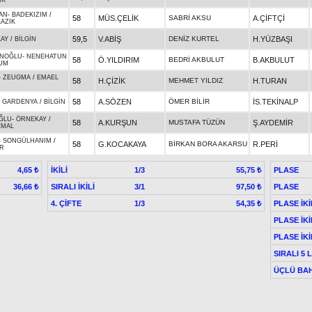
IK
AN
-
BADEKIZIM
/
58
MÜS.ÇELİK
SABRİ AKSU
A.ÇİFTÇİ
AZIK
59,5
V.ABİŞ
DENİZ KURTEL
H.YÜZBAŞI
KAY
/
BİLGİN
İNOĞLU
-
NENEHATUN
58
Ö.YILDIRIM
BEDRİ AKBULUT
B.AKBULUT
UM
-
ZEUGMA
/
EMAEL
58
H.ÇİZİK
MEHMET YILDIZ
H.TURAN
58
A.SÖZEN
ÖMER BİLİR
İS.TEKİNALP
-
GARDENYA
/
BİLGİN
ĞLU
-
ÖRNEKAY
/
58
A.KURŞUN
MUSTAFA TÜZÜN
Ş.AYDEMİR
EMAL
-
SONGÜLHANIM
/
58
G.KOCAKAYA
BİRKAN BORA AKARSU
R.PERİ
R
İKİLİ
1/3
PLASE
4,65 ₺
55,75 ₺
SIRALI İKİLİ
3/1
PLASE
36,66 ₺
97,50 ₺
4. ÇİFTE
1/3
PLASE İKİ
54,35 ₺
PLASE İKİ
PLASE İKİ
SIRALI 5 
ÜÇLÜ BAH