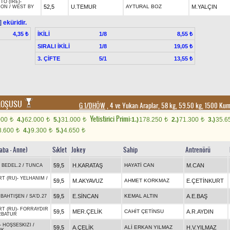
O (IRE)
-
52,5
U.TEMUR
AYTURAL BOZ
M.YALÇIN
ION
/
WEST BY
]
eküridir.
İKİLİ
1/8
4,35 ₺
8,55 ₺
SIRALI İKİLİ
1/8
19,05 ₺
3. ÇİFTE
5/1
13,55 ₺
 KOŞUSU
G 1/DHÖW
, 4 ve Yukarı Araplar, 58 kg, 59.50 kg, 1500 Ku
Yetistirici Primi:
000
4.)
62.000
5.)
31.000
1.)
178.250
2.)
71.300
3.)
35.6
t
t
t
t
t
8.600
4.)
9.300
5.)
4.650
t
t
t
Baba - Anne)
Sıklet
Jokey
Sahip
Antrenörü
59,5
H.KARATAŞ
HAYATİ CAN
M.CAN
-
BEDEL.2
/
TUNCA
RT (RU)
-
YELHANIM
/
59,5
M.AKYAVUZ
AHMET KORKMAZ
E.ÇETİNKURT
N
59,5
E.SİNCAN
KEMAL ALTIN
A.E.BAŞ
-
BAHTIŞEN
/
SA'D.27
RT (RU)
-
FORRAYDIR
59,5
MER.ÇELİK
CAHİT ÇETİNSU
A.R.AYDIN
RBATUR
-
HOŞSESKIZI
/
59,5
A.ÇELİK
ALİ ERKAN YILMAZ
H.V.YILMAZ