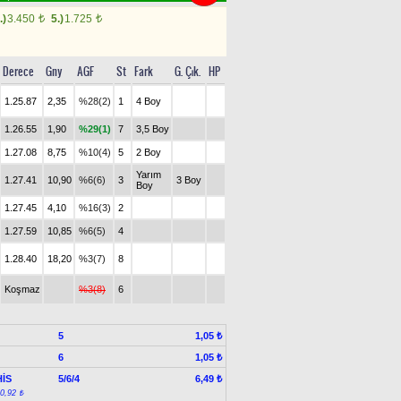
.)
3.450
5.)
1.725
t
t
Derece
Gny
AGF
St
Fark
G. Çık.
HP
1.25.87
2,35
%28(2)
1
4 Boy
1.26.55
1,90
%29(1)
7
3,5 Boy
1.27.08
8,75
%10(4)
5
2 Boy
Yarım
1.27.41
10,90
%6(6)
3
3 Boy
Boy
1.27.45
4,10
%16(3)
2
1.27.59
10,85
%6(5)
4
1.28.40
18,20
%3(7)
8
Koşmaz
%3(8)
6
5
1,05 ₺
6
1,05 ₺
İS
5/6/4
6,49 ₺
:0,92 ₺