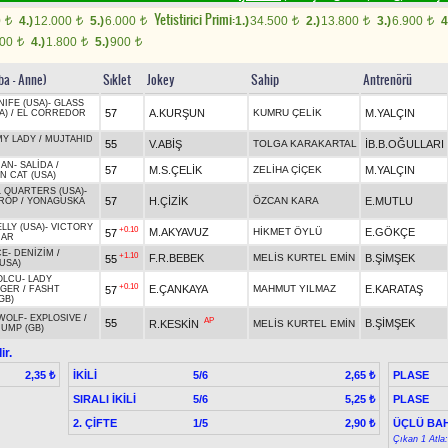
Yetistirici Primi:
0
4.)
12.000
5.)
6.000
1.)
34.500
2.)
13.800
3.)
6.900
4
t
t
t
t
t
t
600
4.)
1.800
5.)
900
t
t
t
ba - Anne)
Sıklet
Jokey
Sahip
Antrenörü
IFE (USA)
-
GLASS
57
A.KURŞUN
KUMRU ÇELİK
M.YALÇIN
A)
/
EL CORREDOR
MY LADY
/
MUJTAHID
55
V.ABİŞ
TOLGA KARAKARTAL
İB.B.OĞULLARI
HAN
-
SALİDA
/
57
M.S.ÇELİK
ZELİHA ÇİÇEK
M.YALÇIN
N CAT (USA)
 QUARTERS (USA)
-
57
H.ÇİZİK
ÖZCAN KARA
E.MUTLU
ROP
/
YONAGUSKA
LLY (USA)
-
VICTORY
+0.10
M.AKYAVUZ
HİKMET ÖYLÜ
E.GÖKÇE
57
MAR
CE
-
DENİZİM
/
+1.10
F.R.BEBEK
MELİS KURTEL EMİN
B.ŞİMŞEK
55
USA)
OLCU
-
LADY
+0.10
E.ÇANKAYA
MAHMUT YILMAZ
E.KARATAŞ
57
NGER
/
FASHT
GB)
WOLF
-
EXPLOSIVE
/
AP
55
B.ŞİMŞEK
R.KESKİN
MELİS KURTEL EMİN
RUMP (GB)
ir.
İKİLİ
5/6
PLASE
2,35 ₺
2,65 ₺
SIRALI İKİLİ
5/6
PLASE
5,25 ₺
2. ÇİFTE
1/5
ÜÇLÜ BAH
2,90 ₺
Çıkan 1 Atla