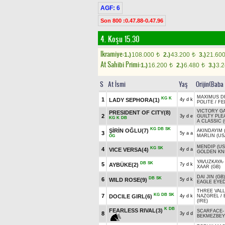
AGF: 6
Son 800 :0.47.88-0.47.96
4. Koşu 15.30
Ikramiye:
1.)
108.000
2.)
43.200
3.)
21.60
t
t
At Sahibi Primi:
1.)
16.200
2.)
6.480
3.)
3.
t
t
S
At İsmi
Yaş
Orijin(Baba
MAXIMUS 
KG
K
1
LADY SEPHORA(1)
4y d k
POLITE
/
FE
VICTORY GA
PRESIDENT OF CITY(8)
2
3y d e
GUILTY PL
KG
K
DB
A CLASSIC 
KG
DB
SK
ŞİRİN OĞLU(7)
AKINDAYIM (
3
5y a a
MARLIN (US
ÖG
MENDIP (US
KG
SK
4
VICE VERSA(4)
4y d a
GOLDEN KN
YAVUZKAYA
DB
SK
5
AYBÜKE(2)
7y d k
XAAR (GB)
DAI JIN (GB)
DB
SK
6
WILD ROSE(9)
5y d k
EAGLE EYED
THREE VALL
KG
DB
SK
7
DOCILE GIRL(6)
4y d k
NAZGREL
/
(IRE)
K
DB
FEARLESS RIVAL(3)
SCARFACE
8
3y d d
BEKMEZBEY