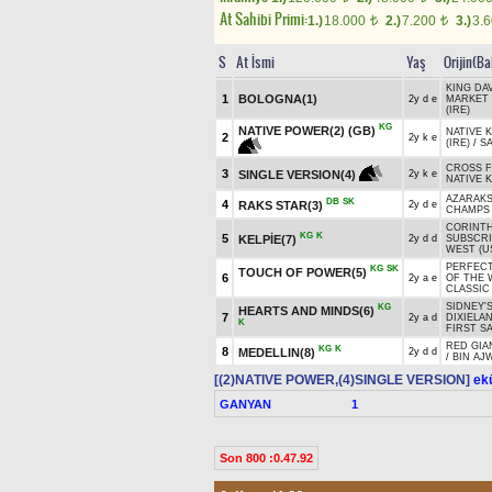
At Sahibi Primi:
1.)
18.000
2.)
7.200
3.)
3.
t
t
S
At İsmi
Yaş
Orijin(Ba
KING DAV
1
BOLOGNA(1)
2y d e
MARKET 
(IRE)
KG
NATIVE POWER(2) (GB)
NATIVE K
2
2y k e
(IRE)
/
SA
CROSS F
3
SINGLE VERSION(4)
2y k e
NATIVE K
AZARAK
DB
SK
4
RAKS STAR(3)
2y d e
CHAMPS
CORINTH
KG
K
5
KELPİE(7)
2y d d
SUBSCRI
WEST (U
PERFEC
KG
SK
TOUCH OF POWER(5)
6
2y a e
OF THE 
CLASSIC
SIDNEY'
KG
HEARTS AND MINDS(6)
7
2y a d
DIXIELA
K
FIRST S
RED GIA
KG
K
8
MEDELLIN(8)
2y d d
/
BIN AJ
[(2)NATIVE POWER,(4)SINGLE VERSION]
ekü
GANYAN
1
Son 800 :0.47.92