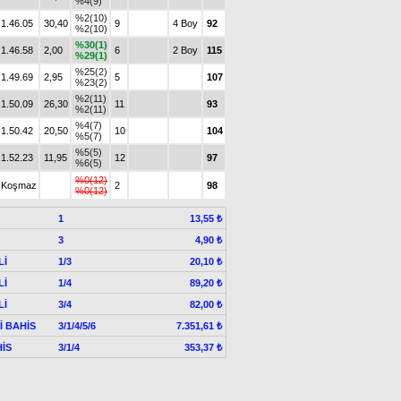
%4(9)
%2(10)
1.46.05
30,40
9
4 Boy
92
%2(10)
%30(1)
1.46.58
2,00
6
2 Boy
115
%29(1)
%25(2)
1.49.69
2,95
5
107
%23(2)
%2(11)
1.50.09
26,30
11
93
%2(11)
%4(7)
1.50.42
20,50
10
104
%5(7)
%5(5)
1.52.23
11,95
12
97
%6(5)
%0(12)
Koşmaz
2
98
%0(12)
1
13,55 ₺
3
4,90 ₺
Lİ
1/3
20,10 ₺
Lİ
1/4
89,20 ₺
Lİ
3/4
82,00 ₺
Lİ BAHİS
3/1/4/5/6
7.351,61 ₺
İS
3/1/4
353,37 ₺