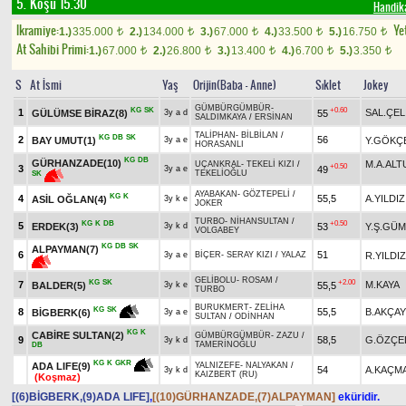
5. Koşu 15.30
Handik
Ikramiye:
Yet
1.)
335.000
2.)
134.000
3.)
67.000
4.)
33.500
5.)
16.750
t
t
t
t
t
At Sahibi Primi:
1.)
67.000
2.)
26.800
3.)
13.400
4.)
6.700
5.)
3.350
t
t
t
t
t
S
At İsmi
Yaş
Orijin(Baba - Anne)
Sıklet
Jokey
GÜMBÜRGÜMBÜR
-
KG
SK
+0.60
1
SAL.ÇEL
GÜLÜMSE BİRAZ(8)
55
3y a d
SALDIMKAYA
/
ERSİNAN
TALİPHAN
-
BİLBİLAN
/
KG
DB
SK
2
56
BAY UMUT(1)
Y.GÖKÇ
3y a e
HORASANLI
KG
DB
GÜRHANZADE(10)
M.A.AL
UÇANKRAL
-
TEKELİ KIZI
/
+0.50
3
49
3y a e
TEKELİOĞLU
SK
AYABAKAN
-
GÖZTEPELİ
/
KG
K
4
55,5
A.YILDIZ
ASİL OĞLAN(4)
3y k e
JOKER
TURBO
-
NİHANSULTAN
/
KG
K
DB
+0.50
5
ERDEK(3)
53
Y.Ş.GÜ
3y k d
VOLGABEY
KG
DB
SK
ALPAYMAN(7)
6
51
R.YILDIZ
3y a e
BİÇER
-
SERAY KIZI
/
YALAZ
GELİBOLU
-
ROSAM
/
KG
SK
+2.00
7
M.KAYA
BALDER(5)
55,5
3y k e
TURBO
BURUKMERT
-
ZELİHA
KG
SK
8
55,5
B.AKÇAY
BİGBERK(6)
3y a e
SULTAN
/
ODİNHAN
KG
K
CABİRE SULTAN(2)
GÜMBÜRGÜMBÜR
-
ZAZU
/
9
58,5
G.ÖZÇE
3y k d
TAMERİNOĞLU
DB
KG
K
GKR
ADA LIFE(9)
YALNIZEFE
-
NALYAKAN
/
54
A.KAÇM
3y k d
KAIZBERT (RU)
(Koşmaz)
[(6)BİGBERK,(9)ADA LIFE]
,
[(10)GÜRHANZADE,(7)ALPAYMAN]
eküridir.