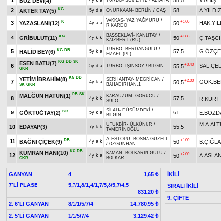
1
58,5
V.ABİŞ
BUZ DEVİ(4)
4y k a
TURBO
-
SÜMEYYE
/
ALTAHA
KG
2
58
A.YILDIZ
AKTER TAY(5)
5y d a
ONURKAAN
-
BERLİN
/
CAŞ
VAKKAS
-
YAZ YAĞMURU
/
K
+1.60
3
HAK.YIL
YAZASLANI(12)
50
4y a a
RİKARDO
BAŞSEKLAVİ
-
KANLITAY
/
KG
+2.00
4
GRİBULUT(11)
50
Ç.TAŞCI
4y k k
KAIZBERT (RU)
TURBO
-
BERDANGÜLÜ
/
KG
DB
5
57,5
G.ÖZÇE
HALİD BEY(6)
5y k a
EMAEL (PL)
KG
DB
SK
ESEN BATU(7)
+0.40
6
SAL.ÇEL
55,5
5y d a
TURBO
-
IŞINSOY
/
BİLGİN
GKR
KG
DB
YETİM İBRAHİM(8)
SERHANTAY
-
MEGRİCAN
/
+2.00
7
GÖK.BE
50,5
4y k a
BAHADIRHAN.1
SK
GKR
DB
SK
MALĞUN HATUN(1)
KARAÜZÜM
-
GÖRÜCÜ
/
8
57,5
R.KURT
4y k k
SÜLO
SİLAH
-
DÜŞÜMDEKİ
/
KG
9
61
GÖKTUĞTAY(2)
E.BOZD
5y k a
BİLGİN
M.A.AL
UFUKBİR
-
ÜLKÜNUR
/
10
EDAYAP(3)
55,5
7y k k
TAMERİNOĞLU
ATEŞTOPU
-
BOSNA GÜZELİ
DB
+1.00
11
BAĞNI ÇİÇEK(9)
50
B.ÇIĞLA
4y a k
/
ÖZGÜNHAN
KG
DB
KUMRAN HANI(10)
KAMAN
-
BOLKARIN GÜLÜ
/
+2.00
12
A.ASLA
50
4y k a
BOLKAR
GKR
GANYAN
4
İKİLİ
1,65 ₺
7'Lİ PLASE
5,7/1,8/1,4/1,7/5,8/5,7/4,5
SIRALI İKİLİ
831,20 ₺
9. ÇİFTE
2. 6'LI GANYAN
8/1/1/5/7/4
14.780,95 ₺
2. 5'Lİ GANYAN
1/1/5/7/4
3.129,42 ₺