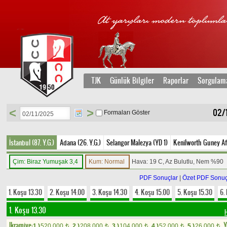
TJK
Günlük Bilgiler
Raporlar
Sorgulam
<
>
02/1
Formaları Göster
İstanbul (87. Y.G.)
Adana (26. Y.G.)
Selangor Malezya (YD 1)
Kenilworth Guney Af
Çim: Biraz Yumuşak 3,4
Kum: Normal
Hava: 19 C, Az Bulutlu, Nem %90
PDF Sonuçlar
|
Özet PDF Sonuç
1. Koşu 13.30
2. Koşu 14.00
3. Koşu 14.30
4. Koşu 15.00
5. Koşu 15.30
6.
1. Koşu 13.30
Ikramiye:
Y
1.)
520.000
2.)
208.000
3.)
104.000
4.)
52.000
5.)
26.000
t
t
t
t
t