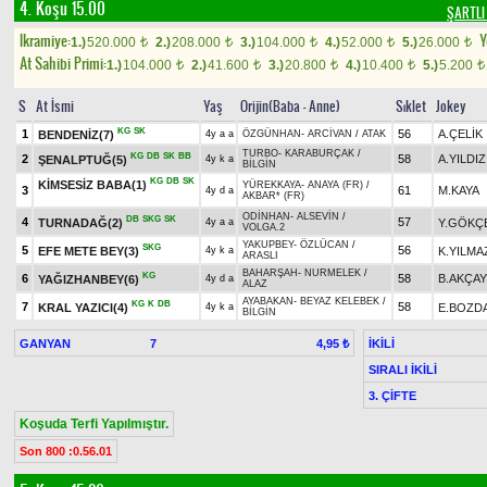
4. Koşu 15.00
ŞARTL
Ikramiye:
Y
1.)
520.000
2.)
208.000
3.)
104.000
4.)
52.000
5.)
26.000
t
t
t
t
t
At Sahibi Primi:
1.)
104.000
2.)
41.600
3.)
20.800
4.)
10.400
5.)
5.200
t
t
t
t
t
S
At İsmi
Yaş
Orijin(Baba - Anne)
Sıklet
Jokey
KG
SK
1
56
A.ÇELİK
BENDENİZ(7)
4y a a
ÖZGÜNHAN
-
ARCİVAN
/
ATAK
TURBO
-
KARABURÇAK
/
KG
DB
SK
BB
2
58
A.YILDIZ
ŞENALPTUĞ(5)
4y k a
BİLGİN
KG
DB
SK
KİMSESİZ BABA(1)
YÜREKKAYA
-
ANAYA (FR)
/
3
61
M.KAYA
4y d a
AKBAR* (FR)
ODİNHAN
-
ALSEVİN
/
DB
SKG
SK
4
57
TURNADAĞ(2)
Y.GÖKÇ
4y a a
VOLGA.2
YAKUPBEY
-
ÖZLÜCAN
/
SKG
5
56
EFE METE BEY(3)
K.YILMA
4y k a
ARASLI
BAHARŞAH
-
NURMELEK
/
KG
6
58
B.AKÇAY
YAĞIZHANBEY(6)
4y d a
ALAZ
AYABAKAN
-
BEYAZ KELEBEK
/
KG
K
DB
7
58
KRAL YAZICI(4)
E.BOZD
4y k a
BİLGİN
GANYAN
7
İKİLİ
4,95 ₺
SIRALI İKİLİ
3. ÇİFTE
Koşuda Terfi Yapılmıştır.
Son 800 :0.56.01