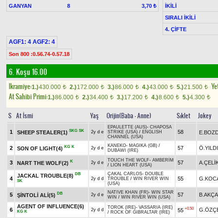
GANYAN
8
İKİLİ
3,70 ₺
SIRALI İKİLİ
4. ÇİFTE
AGF1: 4 AGF2: 4
Son 800 :0.56.74-0.57.18
6. Koşu 16.00
Ikramiye:
Yet
1.)
430.000
2.)
172.000
3.)
86.000
4.)
43.000
5.)
21.500
t
t
t
t
t
At Sahibi Primi:
1.)
86.000
2.)
34.400
3.)
17.200
4.)
8.600
5.)
4.300
t
t
t
t
t
S
At İsmi
Yaş
Orijin(Baba - Anne)
Sıklet
Jokey
EPAULETTE (AUS)
-
CHAPOSA
SKG
SK
1
58
SHEEP STEALER(1)
E.BOZ
2y d e
STRIKE (USA)
/
ENGLISH
CHANNEL (USA)
KANEKO
-
MAGIKA (GB)
/
KG
K
2
57
Ö.YILD
SON OF LIGHT(4)
2y d e
DUBAWI (IRE)
TOUCH THE WOLF
-
AMBERİM
K
3
57
A.ÇELİ
NART THE WOLF(2)
2y d e
/
LION HEART (USA)
ÇAKAL CARLOS
-
DOUBLE
DB
JACKAL TROUBLE(8)
4
55
G.KOC
2y d d
TROUBLE
/
WIN RIVER WIN
SK
(USA)
NATIVE KHAN (FR)
-
WIN STAR
DB
5
57
B.AKÇA
ŞİNTOLİ ALİ(5)
2y d e
WIN
/
WIN RIVER WIN (USA)
AGENT OF INFLUENCE(6)
TOROK (IRE)
-
VASSARIA (IRE)
+0.50
6
G.ÖZÇ
55
2y d d
KG
K
/
ROCK OF GIBRALTAR (IRE)