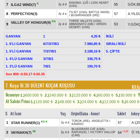
KINOWA
-
ÇIĞ
/
LION HEART
K
7
55
GÖK.B
ILGAZ WIND(7)
2y d d
(USA)
TILSIT (USA)
-
BATTLE ANGEL
8
PERFECTION(3)
57
A.YILDI
2y d e
/
BUSHRANGER (IRE)
THREE VALLEYS (USA)
-
KG
VALLEY OF HONOUR(9)
9
53
Y.GÖK
2y d d
ABBAGNATO (GB)
/
GREEN
DESERT (USA)
GANYAN
1
İKİLİ
4,35 ₺
1. 6'LI GANYAN
6/7/3/7/8/1
SIRALI İKİLİ
7.980,85 ₺
1. 5'Lİ GANYAN
7/3/7/8/1
5. ÇİFTE
3.188,16 ₺
1. 4'LÜ GANYAN
3/7/8/1
336,75 ₺
1. 3'LÜ GANYAN
7/8/1
190,70 ₺
Son 800 :0.50.17-0.50.35
7. Koşu 16.30
BÜLENT KOÇAK KOŞUSU
KV-6
Ikramiye:
Y
1.)
600.000
2.)
240.000
3.)
120.000
4.)
60.000
5.)
30.000
t
t
t
t
t
At Sahibi Primi:
1.)
120.000
2.)
48.000
3.)
24.000
4.)
12.000
5.)
6.000
t
t
t
t
t
S
At İsmi
Yaş
Orijin(Baba - Anne)
Sıklet
Jokey
TOROK (IRE)
-
ANGELETTA
/
KG
K
1
57
A.ÇE
STAR RUNNER(1)
2y d d
KANEKO
BLUEGRASS CAT (USA)
-
SK
+2.00
2
Ö.YI
VAYNAKH(7)
54
2y d d
RAPUNZEL
/
VICTORY GALLOP
(CAN)