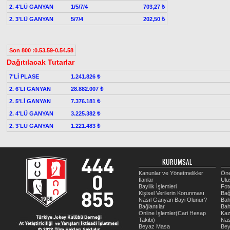
2. 4'LÜ GANYAN
1/5/7/4
703,27 ₺
2. 3'LÜ GANYAN
5/7/4
202,50 ₺
Son 800 :0.53.59-0.54.58
Dağıtılacak Tutarlar
7'Lİ PLASE
1.241.826 ₺
2. 6'LI GANYAN
28.882.007 ₺
2. 5'Lİ GANYAN
7.376.181 ₺
2. 4'LÜ GANYAN
3.225.382 ₺
2. 3'LÜ GANYAN
1.221.483 ₺
KURUMSAL
Kanunlar ve Yönetmelikler
Öne
İlanlar
Ulu
Bayilik İşlemleri
Fot
Kişisel Verilerin Korunması
Bağ
Nasıl Ganyan Bayi Olunur?
Bah
Bağlantılar
Bah
Online İşlemler(Cari Hesap
Kaz
Takibi)
Nas
Beyaz Masa
Be