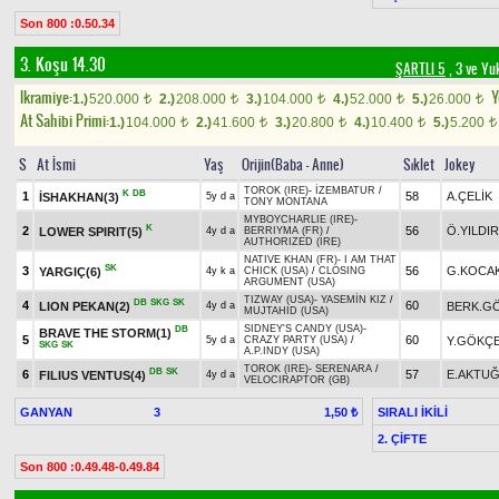
Son 800 :0.50.34
3. Koşu 14.30
ŞARTLI 5
, 3 ve Yu
Ikramiye:
Y
1.)
520.000
2.)
208.000
3.)
104.000
4.)
52.000
5.)
26.000
t
t
t
t
t
At Sahibi Primi:
1.)
104.000
2.)
41.600
3.)
20.800
4.)
10.400
5.)
5.200
t
t
t
t
t
S
At İsmi
Yaş
Orijin(Baba - Anne)
Sıklet
Jokey
TOROK (IRE)
-
İZEMBATUR
/
K
DB
1
58
A.ÇELİK
İSHAKHAN(3)
5y d a
TONY MONTANA
MYBOYCHARLIE (IRE)
-
K
2
56
Ö.YILDI
LOWER SPIRIT(5)
4y d a
BERRIYMA (FR)
/
AUTHORIZED (IRE)
NATIVE KHAN (FR)
-
I AM THAT
SK
3
56
G.KOCA
YARGIÇ(6)
4y k a
CHICK (USA)
/
CLOSING
ARGUMENT (USA)
TIZWAY (USA)
-
YASEMİN KIZ
/
DB
SKG
SK
4
60
LION PEKAN(2)
BERK.G
4y d a
MUJTAHID (USA)
SIDNEY'S CANDY (USA)
-
DB
BRAVE THE STORM(1)
5
60
Y.GÖKÇ
5y d a
CRAZY PARTY (USA)
/
SKG
SK
A.P.INDY (USA)
TOROK (IRE)
-
SERENARA
/
DB
SK
6
57
E.AKTU
FILIUS VENTUS(4)
4y d a
VELOCIRAPTOR (GB)
GANYAN
3
SIRALI İKİLİ
1,50 ₺
2. ÇİFTE
Son 800 :0.49.48-0.49.84