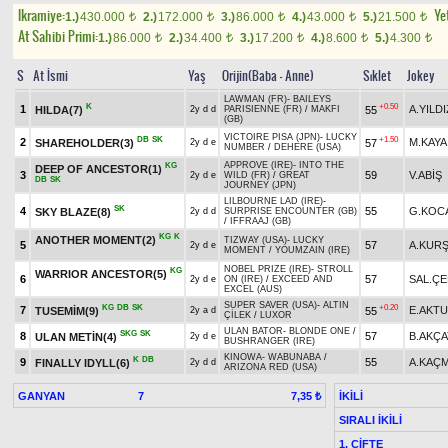
Ikramiye:
Yet
1.)
430.000
2.)
172.000
3.)
86.000
4.)
43.000
5.)
21.500
t
t
t
t
t
At Sahibi Primi:
1.)
86.000
2.)
34.400
3.)
17.200
4.)
8.600
5.)
4.300
t
t
t
t
t
S
At İsmi
Yaş
Orijin(Baba - Anne)
Sıklet
Jokey
LAWMAN (FR)
-
BAILEYS
K
+0.50
1
A.YILDI
HILDA(7)
55
2y d d
PARISIENNE (FR)
/
MAKFI
(GB)
VICTOIRE PISA (JPN)
-
LUCKY
DB
SK
+1.50
2
M.KAYA
SHAREHOLDER(3)
57
2y d e
NUMBER
/
DEHERE (USA)
APPROVE (IRE)
-
INTO THE
KG
DEEP OF ANCESTOR(1)
3
59
V.ABİŞ
2y d e
WILD (FR)
/
GREAT
DB
SK
JOURNEY (JPN)
LILBOURNE LAD (IRE)
-
SK
4
55
G.KOC
SKY BLAZE(8)
2y d d
SURPRISE ENCOUNTER (GB)
/
IFFRAAJ (GB)
KG
K
ANOTHER MOMENT(2)
TIZWAY (USA)
-
LUCKY
5
57
A.KUR
2y d e
MOMENT
/
YOUMZAIN (IRE)
NOBEL PRIZE (IRE)
-
STROLL
KG
WARRIOR ANCESTOR(5)
6
57
SAL.ÇE
2y d e
ON (IRE)
/
EXCEED AND
EXCEL (AUS)
SUPER SAVER (USA)
-
ALTIN
KG
DB
SK
+0.20
7
E.AKT
TUSEMİM(9)
55
2y a d
ÇİLEK
/
LUXOR
ULAN BATOR
-
BLONDE ONE
/
SKG
SK
8
57
B.AKÇA
ULAN METİN(4)
2y d e
BUSHRANGER (IRE)
KINOWA
-
WABUNABA
/
K
DB
9
55
A.KAÇ
FINALLY IDYLL(6)
2y d d
ARIZONA RED (USA)
GANYAN
7
İKİLİ
7,35 ₺
SIRALI İKİLİ
1. ÇİFTE