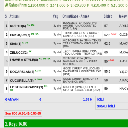
At Sahibi Primi:
1.)
104.000
2.)
41.600
3.)
20.800
4.)
10.400
5.)
5.200
t
t
t
t
t
S
At İsmi
Yaş
Orijin(Baba - Anne)
Sıklet
Jokey
BODEMEISTER (USA)
-
PAN
KG
DB
1
57
A.YIL
KRİPTO(6)
3y d e
AMORE
/
UNACCOUNTED
FOR (USA)
TOROK (IRE)
-
LADY RUHA
/
DB
SK
+2.00
2
G.ÖZ
ERKOÇUM(7)
52,5
3y d e
CANFORD CLIFFS (IRE)
VICTOIRE PISA (JPN)
-
TEXAS
K
DB
3
62,5
M.AK
SİAN(1)
3y a e
TEA
/
COMMON GROUNDS
(GB)
TERRITORIES (IRE)
-
PINK
SK
4
60
M.KA
ZELUCCİ(2)
3y d d
TEQUILA (GB)
/
TEOFILO (IRE)
VICTOIRE PISA (JPN)
-
KG
DB
SK
I HAVE A STYLE(8)
+2.00
5
A.AS
50
3y d d
NATURAL MYSTIC
/
POUR
MOI (IRE)
GOOD CURRY
-
WELLDONES
KG
K
6
55,5
KOÇARSLAN(4)
Y.Ş.
3y d e
DAUGHTER
/
MOUNTAIN CAT
(USA)
GOOD CURRY
-
DAYLIGHT
/
K
SKG
7
58
A.KA
CUCURELLA(5)
3y a e
EXPANSION (USA)
DB
LOST IN PARADISE(3)
KLUGER (JPN)
-
QUEEN OF
8
59
HAK.Y
3y d d
STORM
/
EAGLE EYED (USA)
SK
GANYAN
6
İKİLİ
1,85 ₺
SIRALI İKİLİ
Son 800 :0.50.41-0.50.65
2. Koşu 14.00