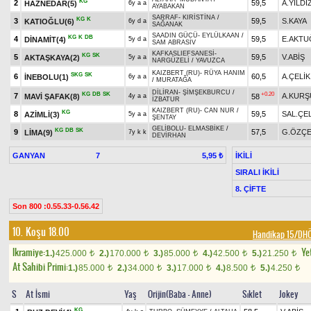
KG
2
59,5
A.YILDI
HAZNEDAR(5)
6y a a
AYABAKAN
SARRAF
-
KIRİSTİNA
/
KG
K
3
59,5
S.KAYA
KATIOĞLU(6)
6y d a
SAĞANAK
SAADIN GÜCÜ
-
EYLÜLKAAN
/
KG
K
DB
4
59,5
E.AKTU
DİNAMİT(4)
5y d a
SAM ABRASİV
KAFKASLIEFSANESİ
-
KG
SK
5
59,5
V.ABİŞ
AKTAŞKAYA(2)
5y a a
NARGÜZELİ
/
YAVUZCA
KAIZBERT (RU)
-
RÜYA HANIM
SKG
SK
6
60,5
A.ÇELİK
İNEBOLU(1)
6y a a
/
MURATAĞA
DİLİRAN
-
ŞİMŞEKBURCU
/
KG
DB
SK
+0.20
7
A.KURŞ
MAVİ ŞAFAK(8)
58
4y a a
İZBATUR
KAIZBERT (RU)
-
CAN NUR
/
KG
8
59,5
SAL.ÇEL
AZİMLİ(3)
5y a a
ŞENTAY
GELİBOLU
-
ELMASBİKE
/
KG
DB
SK
9
57,5
G.ÖZÇE
LİMA(9)
7y k k
DEVİRHAN
GANYAN
7
İKİLİ
5,95 ₺
SIRALI İKİLİ
8. ÇİFTE
Son 800 :0.55.33-0.56.42
10. Koşu 18.00
Handikap 15/DH
Ikramiye:
Yet
1.)
425.000
2.)
170.000
3.)
85.000
4.)
42.500
5.)
21.250
t
t
t
t
t
At Sahibi Primi:
1.)
85.000
2.)
34.000
3.)
17.000
4.)
8.500
5.)
4.250
t
t
t
t
t
S
At İsmi
Yaş
Orijin(Baba - Anne)
Sıklet
Jokey
KG