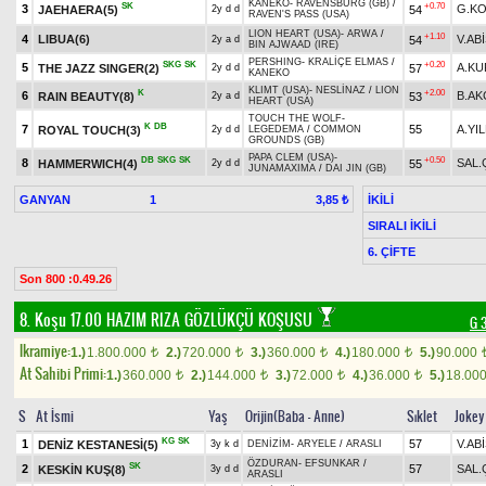
KANEKO
-
RAVENSBURG (GB)
/
SK
+0.70
3
G.K
JAEHAERA(5)
54
2y d d
RAVEN'S PASS (USA)
LION HEART (USA)
-
ARWA
/
+1.10
4
LIBUA(6)
V.AB
54
2y a d
BIN AJWAAD (IRE)
PERSHING
-
KRALİÇE ELMAS
/
SKG
SK
+0.20
5
A.K
THE JAZZ SINGER(2)
57
2y d d
KANEKO
KLIMT (USA)
-
NESLİNAZ
/
LION
K
+2.00
6
B.AK
RAIN BEAUTY(8)
53
2y a d
HEART (USA)
TOUCH THE WOLF
-
K
DB
7
55
A.YI
ROYAL TOUCH(3)
2y d d
LEGEDEMA
/
COMMON
GROUNDS (GB)
PAPA CLEM (USA)
-
DB
SKG
SK
+0.50
8
SAL.
HAMMERWICH(4)
55
2y d d
JUNAMAXIMA
/
DAI JIN (GB)
GANYAN
1
İKİLİ
3,85 ₺
SIRALI İKİLİ
6. ÇİFTE
Son 800 :0.49.26
8. Koşu 17.00
HAZIM RIZA GÖZLÜKÇÜ KOŞUSU
G 
Ikramiye:
1.)
1.800.000
2.)
720.000
3.)
360.000
4.)
180.000
5.)
90.000
t
t
t
t
At Sahibi Primi:
1.)
360.000
2.)
144.000
3.)
72.000
4.)
36.000
5.)
18.00
t
t
t
t
S
At İsmi
Yaş
Orijin(Baba - Anne)
Sıklet
Jokey
KG
SK
1
57
V.AB
DENİZ KESTANESİ(5)
3y k d
DENİZİM
-
ARYELE
/
ARASLI
ÖZDURAN
-
EFSUNKAR
/
SK
2
57
SAL.
KESKİN KUŞ(8)
3y d d
ARASLI