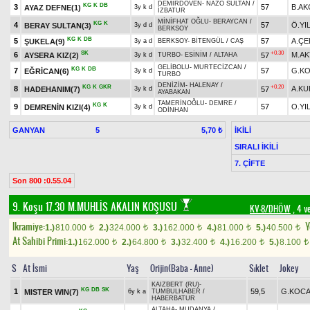
DEMİRDÖVEN
-
NAZO SULTAN
/
KG
K
DB
3
57
B.AK
AYAZ DEFNE(1)
3y k d
İZBATUR
MİNİFHAT OĞLU
-
BERAYCAN
/
KG
K
4
57
Ö.YI
BERAY SULTAN(3)
3y d d
BERKSOY
KG
K
DB
5
57
A.ÇE
ŞUKELA(9)
3y a d
BERKSOY
-
BİTENGÜL
/
CAŞ
SK
+0.30
6
M.AK
AYSERA KIZ(2)
57
3y k d
TURBO
-
ESİNİM
/
ALTAHA
GELİBOLU
-
MURTECİZCAN
/
KG
K
DB
7
57
G.K
EĞRİCAN(6)
3y k d
TURBO
DENİZİM
-
HALENAY
/
KG
K
GKR
+0.20
8
A.K
HADEHANIM(7)
57
3y k d
AYABAKAN
TAMERİNOĞLU
-
DEMRE
/
KG
K
9
57
O.YI
DEMRENİN KIZI(4)
3y k d
ODİNHAN
GANYAN
5
İKİLİ
5,70 ₺
SIRALI İKİLİ
7. ÇİFTE
Son 800 :0.55.04
9. Koşu 17.30
M.MUHLİS AKALIN KOŞUSU
KV-8/DHÖW
, 4 v
Ikramiye:
Y
1.)
810.000
2.)
324.000
3.)
162.000
4.)
81.000
5.)
40.500
t
t
t
t
t
At Sahibi Primi:
1.)
162.000
2.)
64.800
3.)
32.400
4.)
16.200
5.)
8.100
t
t
t
t
t
S
At İsmi
Yaş
Orijin(Baba - Anne)
Sıklet
Jokey
KAIZBERT (RU)
-
KG
DB
SK
1
59,5
G.KOCA
MISTER WIN(7)
6y k a
TUMBULHABER
/
HABERBATUR
ALTAHA
-
MUDANYA
/