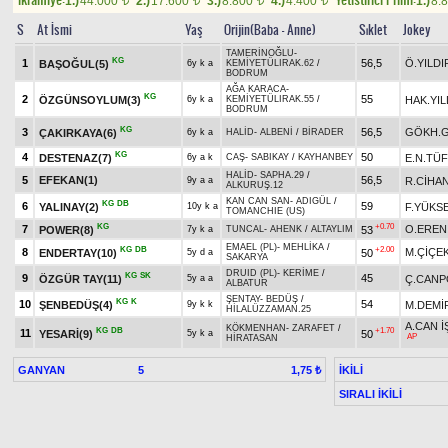
1.)
44.000
2.)
17.600
3.)
8.800
4.)
4.400
1.)
8.
t
t
t
t
S
At İsmi
Yaş
Orijin(Baba - Anne)
Sıklet
Jokey
TAMERİNOĞLU
-
KG
1
56,5
Ö.YILDI
BAŞOĞUL(5)
6y k a
KEMİYETÜLIRAK.62
/
BODRUM
AĞA KARACA
-
KG
2
55
ÖZGÜNSOYLUM(3)
HAK.YIL
6y k a
KEMİYETÜLIRAK.55
/
BODRUM
KG
3
56,5
GÖKH.
ÇAKIRKAYA(6)
6y k a
HALİD
-
ALBENİ
/
BİRADER
KG
4
50
DESTENAZ(7)
E.N.TÜ
6y a k
CAŞ
-
SABIKAY
/
KAYHANBEY
HALİD
-
SAPHA.29
/
5
EFEKAN(1)
56,5
R.CİHA
9y a a
ALKURUŞ.12
KAN CAN SAN
-
ADIGÜL
/
KG
DB
6
59
YALINAY(2)
F.YÜKS
10y k a
TOMANCHIE (US)
KG
+0.70
7
O.EREN
POWER(8)
53
7y k a
TUNCAL
-
AHENK
/
ALTAYLIM
EMAEL (PL)
-
MEHLİKA
/
KG
DB
+2.00
8
M.ÇİÇE
ENDERTAY(10)
50
5y d a
SAKARYA
DRUID (PL)
-
KERİME
/
KG
SK
9
45
ÖZGÜR TAY(11)
Ç.CANP
5y a a
ALBATUR
ŞENTAY
-
BEDÜŞ
/
KG
K
10
54
ŞENBEDÜŞ(4)
M.DEMİ
9y k k
HİLALÜZZAMAN.25
A.CAN 
KÖKMENHAN
-
ZARAFET
/
KG
DB
+1.70
11
YESARİ(9)
50
5y k a
AP
HİRATASAN
GANYAN
5
İKİLİ
1,75 ₺
SIRALI İKİLİ