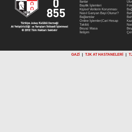
İlanlar
Ulu
Bayilik İşlemleri
Fot
Kişisel Verilerin Korunması
Bağ
Nasıl Ganyan Bayi Olunur?
Bah
Bağlantılar
Bah
Online İşlemler(Cari Hesap
Kaz
Takibi)
Nas
Beyaz Masa
Be
İletişim
Çer
GAZİ
|
TJK AT HASTANELERİ
|
T