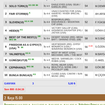
EAGLE EYED (USA)
-
SİLVA
/
KG
DB
SK
1
54
SOLO TÜRK(3)
M.DEMİ
3y a e
KARELİN (IRE)
UNACCOUNTED FOR (USA)
-
K
2
51
FAIR STORM(6)
AH.ARS
3y d d
HAYRİYE
/
RIVER SPECIAL
(USA)
BOSPORUS (IRE)
-
KG
K
DB
3
52
SLEVEN(10)
F.YÜKS
3y d d
ENDURANCE
/
MOUNTAIN
CAT (USA)
VICTORY GALLOP (CAN)
-
KG
4
56
GÖKH.
HEIDI(9)
3y d d
HIGHNESS DAUGHTER (FR)
/
ZIETEN (USA)
DB
BEST OF THE BEST(1)
DESERT SOUND (IRE)
-
MEGA
5
58
M.S.BA
3y d e
BAYT
/
SHINING STEEL (GB)
SKG
SK
HEATSEEKER (IRE)
-
GYPSY
FREEDOM AS A GYPSY(7)
+0.30
6
S.ÖZEN
56
3y a d
MONARCH (USA)
/
%
SK
(USA)
WAVERING MONARCH (USA)
WEST BY WEST (USA)
-
KG
K
7
53
YALINEFE(4)
M.BAYD
3y d e
MECHANIC GIRL
/
THE BEST
MEDYA
-
SARIMELEK
/
COCK
KG
SK
8
51
GÜMÜŞKUT(8)
O.AKEL
3y a d
ROBIN (USA)
ROYAL ABJAR (USA)
-
SKG
SK
9
58
GÖK.BE
ÇEPNİHAN(2)
3y d g
BEAUTIFUL NOISE (GB)
/
PICCOLO** (GB)
CUVEE (USA)
-
CANTAY
/
SUN
KG
10
56
M.ÇİÇE
BUNGA BUNGA(5)
3y d d
MUSIC (IRE)
GANYAN
3
5,00 ₺
Son 800 :0.54.16
2. Koşu 15.00
Ikramiye:
Yetistirici Primi: