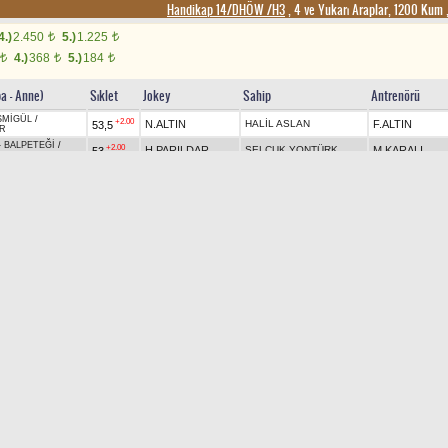
Handikap 14/DHÖW /H3
, 4 ve Yukarı Araplar, 1200 Kum
4.)
2.450
5.)
1.225
t
t
4.)
368
5.)
184
t
t
t
ba - Anne)
Sıklet
Jokey
Sahip
Antrenörü
SMİGÜL
/
+2.00
N.ALTIN
HALİL ASLAN
F.ALTIN
53,5
R
-
BALPETEĞİ
/
+2.00
H.PARILDAR
SELÇUK YONTÜRK
M.KARALI
53
ADRİYE
/
+0.80
AP
SEVİLAY TANİYİT
BAR.BULUT
50
B.SARIDAL
ZIK
+2.00
E.KILIK
GÜNGÖR AÇİCİ
H.TEKİNALP
53
EY
-
NİLAYSU
/
CAŞ
-
RESSAM KIZ
/
+2.00
SAVAŞ ERCÜMENT BECENE
H.POLAT
M.K.ÇİZİK
54,5
TUR
N
-
ÇOKGÜZEL
/
+1.00
AP
MEHMET NUR KILINÇ
M.Y.KILINÇ
60
E.AKKILIÇ
R
N
-
BEGÜM ANA
/
+2.00
AP
HALİL KIRMIZI
M.E.SARIDAL
53,5
H.SARIDAL
AN
EY
-
FERİHA
/
AP
59,5
BEDİR ALTIN
G.BALTA
M.IŞIK
2
 (RU)
-
HASMİN
/
60,5
F.YARDIMCI
HALİL TOYDEMİR
V.ÇİZİK
Y
-
DENİZ KIZI
/
AP
60
MUSTAFA KAPLAN
M.KILINÇ
H.ALTUNDAĞ
İKİLİ
6/9
PLASE
14,45 ₺
67,95 ₺
SIRALI İKİLİ
9/6
PLASE
133,60 ₺