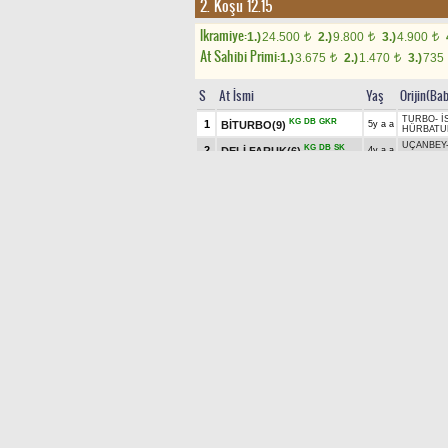
2. Koşu 12.15
Ikramiye:
1.)
24.500
2.)
9.800
3.)
4.900
t
t
t
At Sahibi Primi:
1.)
3.675
2.)
1.470
3.)
735
t
t
S
At İsmi
Yaş
Orijin(Ba
TURBO
-
İ
KG
DB
GKR
1
BİTURBO(9)
5y a a
HÜRBATU
UÇANBEY
KG
DB
SK
2
DELİ FARUK(6)
4y a a
ANTALYA
PEKSOY
-
KG
SK
3
YENİ KRAL(10)
5y d a
DEMİRKA
DB
SKG
SK
4
TONGARHAN(8)
4y d a
TÜMÖZ B
UÇANBEY
KG
DB
SK
5
NAİMOĞLU(5)
4y a a
HABERBA
AYABAKA
KG
DB
SK
6
ÇOLPANLI(3)
5y a g
HÜRBATU
ÖZDURA
KG
SK
7
SERVİSU(7)
5y d k
ÖZGÜNH
TÜMÖZ B
KG
SK
8
KUNDAKTEPE(2)
4y d a
HEDBAN.
KAIZBERT
KG
SK
9
TEYYARE(4)
5y a a
HASTAY
GOBAKBE
SKG
SK
10
REMİLİKIZ(1)
5y k k
ÇELEBİ.1
GANYAN
9