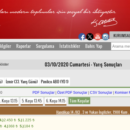
KURUMSA
ilgiler
Raporlar
Sorgulama
İstatistikler
Bahis Yap
03/10/2020 Cumartesi - Yarış Sonuçları
Göster
ü)
İzmir (33. Yarış Günü)
Pimlico ABD (YD 1)
30
PDF Sonuçlar
|
Özet PDF Sonuçlar
|
CSV Sonuçlar
|
Komiser 
. Koşu 13.15
5. Koşu 13.45
6. Koşu 14.15
Tüm Koşular
Handikap 14 /H3
, 3 ve Yukarı İngilizler, 1900 Kum
,
4.)
2.450
5.)
1.225
t
t
4.)
368
5.)
184
t
t
t