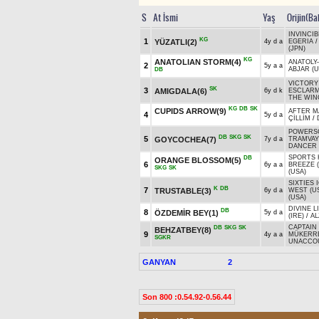
S
At İsmi
Yaş
Orijin(Ba
INVINCIB
KG
1
YÜZATLI(2)
4y d a
EGERIA
(JPN)
KG
ANATOLIAN STORM(4)
ANATOLY
2
5y a a
ABJAR (U
DB
VICTORY
SK
3
AMIGDALA(6)
6y d k
ESCLARM
THE WIN
KG
DB
SK
CUPIDS ARROW(9)
AFTER M
4
5y d a
ÇİLLİM
/
POWERSC
DB
SKG
SK
5
GOYCOCHEA(7)
7y d a
TRAMVAY 
DANCER 
SPORTS 
DB
ORANGE BLOSSOM(5)
6
6y a a
BREEZE 
SKG
SK
(USA)
SIXTIES 
K
DB
7
TRUSTABLE(3)
6y d a
WEST (U
(USA)
DIVINE L
DB
8
ÖZDEMİR BEY(1)
5y d a
(IRE)
/
AL
CAPTAIN 
DB
SKG
SK
BEHZATBEY(8)
9
4y a a
MÜKERR
SGKR
UNACCOU
GANYAN
2
Son 800 :0.54.92-0.56.44