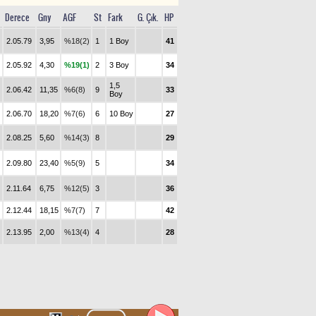
Derece
Gny
AGF
St
Fark
G. Çık.
HP
2.05.79
3,95
%18(2)
1
1 Boy
41
2.05.92
4,30
%19(1)
2
3 Boy
34
1,5
2.06.42
11,35
%6(8)
9
33
Boy
2.06.70
18,20
%7(6)
6
10 Boy
27
2.08.25
5,60
%14(3)
8
29
2.09.80
23,40
%5(9)
5
34
2.11.64
6,75
%12(5)
3
36
2.12.44
18,15
%7(7)
7
42
2.13.95
2,00
%13(4)
4
28