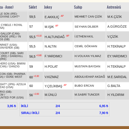
ba - Anne)
Sıklet
Jokey
Sahip
Antrenörü
LE SON (IRE)
-
AP
59,5
MEHMET CAN ÇİZİK
M.K.ÇİZİK
E.AKKILIÇ
/
DIVINE LIGHT*
-
CYBELE
/
ROYAL
AP
57
A.GÜRGÖZE
M.IŞIK
SEYHAN DİLBER
SA)
 GALLOP (CAN)
-
+0.10
AP
İ.ETHEM AKIL
V.ÇİZİK
55,5
H.ALTUNDAĞ
ONDE (IRE)
/
IN
GS (GB)
ARKET (USA)
-
55,5
N.ALTIN
CEMİL GÖKHAN
H.TEKİNALP
DİNYEPER (GB)
OURT (GB)
-
SARI
+0.80
F.YARDIMCI
H.VOLKAN YILMAZ
EY.YARDIMCI
56,5
(IRE)
/
DANEHILL
(IRE)
HERO (USA)
-
BIMINI
59
H.POLAT
MUSTAFA BAYDAN
H.TEKİNALP
(CAN)
/
DANZIG
ICON (GB)
-
PHARMA
+0.30
V.KIZMAZ
ABDULVEHAP AKDAĞ
M.E.SARIDAL
60
SA)
/
GONE WEST
IGHT* (JPN)
-
AZOLIA
AP
60
BUBO ERCAN
G.BALTA
Y.ÇELİKBAŞ
ZAO (USA)
RIO (GB)
-
+2.00
M.ÜNLÜ
M.SABRİ TUNCER
H.YILDIRIM
56
EM
/
NTED FOR (USA)
İKİLİ
2/4
3,95 ₺
6,95 ₺
SIRALI İKİLİ
2/4
7,90 ₺