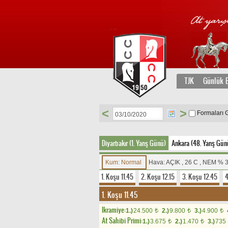
TJK
Günlük B
<
>
Formaları 
Diyarbakır (1. Yarış Günü)
Ankara (48. Yarış Gün
Kum: Normal
Hava: AÇIK , 26 C , NEM % 
1. Koşu 11.45
2. Koşu 12.15
3. Koşu 12.45
4
1. Koşu 11.45
Ikramiye:
1.)
24.500
2.)
9.800
3.)
4.900
t
t
t
At Sahibi Primi:
1.)
3.675
2.)
1.470
3.)
735
t
t