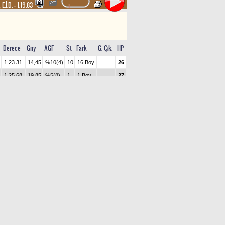
,
E.İ.D. :
1.19.83
Derece
Gny
AGF
St
Fark
G. Çık.
HP
1.23.31
14,45
%10(4)
10
16 Boy
26
1.25.68
19,85
%5(8)
1
1 Boy
27
3,5
1.25.82
29,30
%1(10)
5
18
Boy
Yarım
2,5
1.26.36
4,15
%8(6)
3
27
Boy
Boy
2,5
1.26.45
40,40
%2(9)
6
30
Boy
1.26.52
4,05
%16(3)
2
45
2,5
1.26.91
10,75
%5(7)
7
26
Boy
1.28.96
10,05
%9(5)
8
44
1.29.51
2,60
%24(1)
9
40
1.29.78
3,30
%19(2)
4
45
6
9,95 ₺
9
3,05 ₺