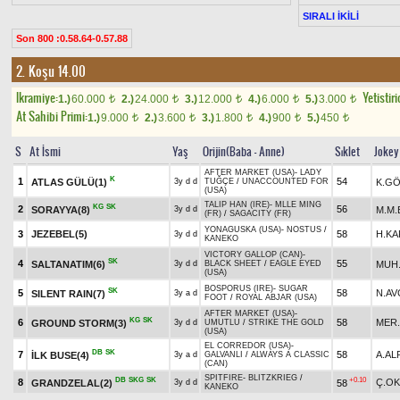
SIRALI İKİLİ
Son 800 :0.58.64-0.57.88
2. Koşu 14.00
Ikramiye:
Yetistiri
1.)
60.000
2.)
24.000
3.)
12.000
4.)
6.000
5.)
3.000
t
t
t
t
t
At Sahibi Primi:
1.)
9.000
2.)
3.600
3.)
1.800
4.)
900
5.)
450
t
t
t
t
t
S
At İsmi
Yaş
Orijin(Baba - Anne)
Sıklet
Jokey
AFTER MARKET (USA)
-
LADY
K
1
54
ATLAS GÜLÜ(1)
K.G
3y d d
TUĞÇE
/
UNACCOUNTED FOR
(USA)
TALIP HAN (IRE)
-
MLLE MING
KG
SK
2
56
SORAYYA(8)
M.M.
3y d d
(FR)
/
SAGACITY (FR)
YONAGUSKA (USA)
-
NOSTUS
/
3
JEZEBEL(5)
58
H.KA
3y d d
KANEKO
VICTORY GALLOP (CAN)
-
SK
4
55
SALTANATIM(6)
MUH
3y d d
BLACK SHEET
/
EAGLE EYED
(USA)
BOSPORUS (IRE)
-
SUGAR
SK
5
58
N.AV
SILENT RAIN(7)
3y a d
FOOT
/
ROYAL ABJAR (USA)
AFTER MARKET (USA)
-
KG
SK
6
58
MER.
GROUND STORM(3)
3y d d
UMUTLU
/
STRIKE THE GOLD
(USA)
EL CORREDOR (USA)
-
DB
SK
7
58
A.AL
İLK BUSE(4)
3y a d
GALVANLI
/
ALWAYS A CLASSIC
(CAN)
SPITFIRE
-
BLITZKRIEG
/
DB
SKG
SK
+0.10
8
Ç.OK
GRANDZELAL(2)
58
3y d d
KANEKO