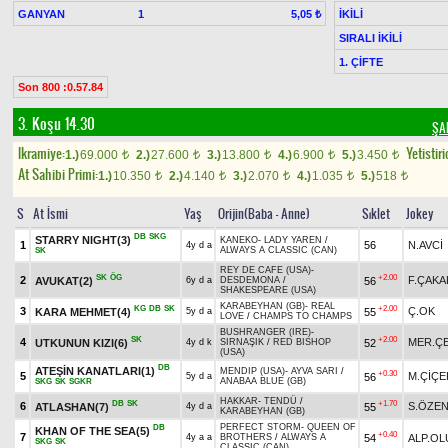
GANYAN
1
İKİLİ
5,05 ₺
SIRALI İKİLİ
1. ÇİFTE
Son 800 :0.57.84
3. Koşu 14.30
ŞA
Ikramiye:
Yetistiri
1.)
69.000
2.)
27.600
3.)
13.800
4.)
6.900
5.)
3.450
t
t
t
t
t
At Sahibi Primi:
1.)
10.350
2.)
4.140
3.)
2.070
4.)
1.035
5.)
518
t
t
t
t
t
S
At İsmi
Yaş
Orijin(Baba - Anne)
Sıklet
Jokey
DB
SKG
STARRY NIGHT(3)
KANEKO
-
LADY YAREN
/
1
56
N.AVCİ
4y d a
ALWAYS A CLASSIC (CAN)
SK
REY DE CAFE (USA)
-
SK
ÖG
+2.00
2
F.ÇAKA
AVUKAT(2)
56
6y d a
DESDEMONA
/
SHAKESPEARE (USA)
KARABEYHAN (GB)
-
REAL
KG
DB
SK
+2.00
3
Ç.OK
KARA MEHMET(4)
55
5y d a
LOVE
/
CHAMPS TO CHAMPS
BUSHRANGER (IRE)
-
SK
+2.00
4
MER.ÇE
UTKUNUN KIZI(6)
52
4y d k
SIRNAŞIK
/
RED BISHOP
(USA)
DB
ATEŞİN KANATLARI(1)
MENDIP (USA)
-
AYVA SARI
/
+0.30
5
M.ÇİÇE
56
5y d a
ANABAA BLUE (GB)
SKG
SK
SGKR
HAKKAR
-
TENDÜ
/
DB
SK
+1.70
6
S.ÖZE
ATLASHAN(7)
55
4y d a
KARABEYHAN (GB)
PERFECT STORM
-
QUEEN OF
DB
KHAN OF THE SEA(5)
+0.40
7
54
ALP.OL
4y a a
BROTHERS
/
ALWAYS A
SKG
SK
CLASSIC (CAN)