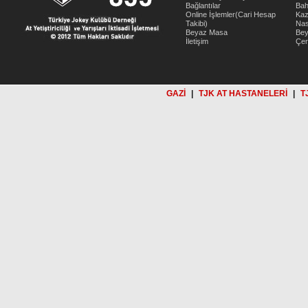
Bağlantılar
Bah
Online İşlemler(Cari Hesap
Kaz
Takibi)
Nas
Beyaz Masa
Be
İletişim
Çer
GAZİ
|
TJK AT HASTANELERİ
|
T