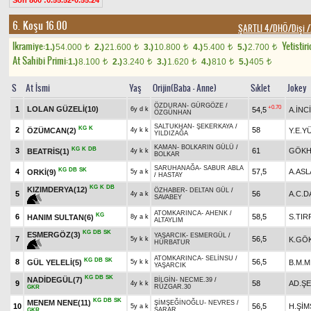
Son 800 :0.55.52-0.55.24
6. Koşu 16.00
ŞARTLI 4/DHÖ/Dişi /
Ikramiye:
Yetistiri
1.)
54.000
2.)
21.600
3.)
10.800
4.)
5.400
5.)
2.700
t
t
t
t
t
At Sahibi Primi:
1.)
8.100
2.)
3.240
3.)
1.620
4.)
810
5.)
405
t
t
t
t
t
S
At İsmi
Yaş
Orijin(Baba - Anne)
Sıklet
Jokey
ÖZDURAN
-
GÜRGÖZE
/
+0.70
1
LOLAN GÜZELİ(10)
54,5
A.İNCİ
6y d k
ÖZGÜNHAN
SALTUKHAN
-
ŞEKERKAYA
/
KG
K
2
58
ÖZÜMCAN(2)
Y.E.Y
4y k k
YILDIZAĞA
KAMAN
-
BOLKARIN GÜLÜ
/
KG
K
DB
3
61
GÖKH
BEATRİS(1)
4y k k
BOLKAR
SARUHANAĞA
-
SABUR ABLA
KG
DB
SK
4
57,5
A.AS
ORKİ(9)
5y a k
/
HASTAY
KG
K
DB
KIZIMDERYA(12)
ÖZHABER
-
DELTAN GÜL
/
5
56
A.C.
4y a k
SAVABEY
ATOMKARINCA
-
AHENK
/
KG
6
58,5
S.TIR
HANIM SULTAN(6)
8y a k
ALTAYLIM
KG
DB
SK
ESMERGÖZ(3)
YAŞARCIK
-
ESMERGÜL
/
7
56,5
K.GÖ
5y k k
HÜRBATUR
ATOMKARINCA
-
SELİNSU
/
KG
DB
SK
8
56,5
GÜL YELELİ(5)
B.M.M
5y k k
YAŞARCIK
KG
DB
SK
NADİDEGÜL(7)
BİLGİN
-
NECME.39
/
9
58
AD.Ş
4y k k
RÜZGAR.30
GKR
KG
DB
SK
MENEM NENE(11)
ŞİMŞEĞİNOĞLU
-
NEVRES
/
10
56,5
H.ŞİM
5y a k
SARAR
GKR