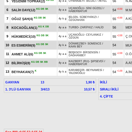
KG
DB
5
56
N.A
YEĞENİM TOPRAK(2)
4y d a
OYMAKBEYİ
-
BİLGİLİ
/
AKYEL
UÇANOĞLU
-
SİNİ GÜZELİ
/
KG
DB
SK
+0.50
6
SALİH DAYI(12)
54
M.M
4y a a
HABERBATUR
BİLGİN
-
SÜBEYHİKIZI
/
KG
DB
SK
+0.90
7
A.K
OĞUZ ŞAH(4)
55
4y k g
ÖZGÜNHAN
KG
K
DB
8
56
MER
KOCAOĞLAN(1)
4y a a
TURBO
-
ZARİFKIZ
/
HALİD
UÇANOĞLU
-
CEYLANKIZ
/
KG
DB
SK
+2.00
9
Ç.O
HÜKMEDİCİ(10)
55
4y a a
ÖZGÜN
DÖNMEZBEY
-
SOMENCE
/
KG
DB
SK
10
54
ES ESMERİM(9)
MUH
4y k a
KAAN BEY
BERKSOY
-
BİRSENSİN
/
KG
DB
SK
+2.00
11
O.Ö
AHMET ALİ(6)
55
4y a a
DAĞHANBEY
KAIZBERT (RU)
-
ŞIPSEVDİ
/
KG
DB
SK
BB
12
54
A.A
BİLİRKİŞİ(8)
4y a a
HABERBATUR
KARABEDİR
-
BEYNAMESİ
/
K
+1.00
13
BEYHAKAN(7)
54
A.İN
4y k a
YALEMOĞLU
GANYAN
13
İKİLİ
1,90 ₺
1. 3'LÜ GANYAN
3/4/13
SIRALI İKİLİ
10,57 ₺
4. ÇİFTE