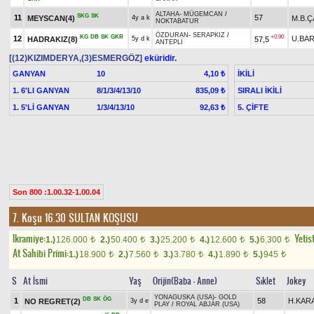
ALTAHA
-
MÜGEMCAN
/
SKG
SK
11
57
MEYSCAN(4)
M.B.
4y a k
NOKTABATUR
ÖZDURAN
-
SERAPKIZ
/
KG
DB
SK
GKR
+0.90
12
U.BAR
HADRAKIZ(8)
57,5
5y d k
ANTEPLİ
[(12)KIZIMDERYA,(3)ESMERGÖZ]
eküridir.
GANYAN
10
İKİLİ
4,10 ₺
1. 6'LI GANYAN
8/1/3/4/13/10
SIRALI İKİLİ
835,09 ₺
1. 5'Lİ GANYAN
1/3/4/13/10
5. ÇİFTE
92,63 ₺
Son 800 :1.00.32-1.00.04
7. Koşu 16.30
SULTAN KOŞUSU
Ikramiye:
Yetist
1.)
126.000
2.)
50.400
3.)
25.200
4.)
12.600
5.)
6.300
t
t
t
t
t
At Sahibi Primi:
1.)
18.900
2.)
7.560
3.)
3.780
4.)
1.890
5.)
945
t
t
t
t
t
S
At İsmi
Yaş
Orijin(Baba - Anne)
Sıklet
Jokey
YONAGUSKA (USA)
-
GOLD
DB
SK
ÖG
1
58
H.KAR
NO REGRET(2)
3y d e
PLAY
/
ROYAL ABJAR (USA)