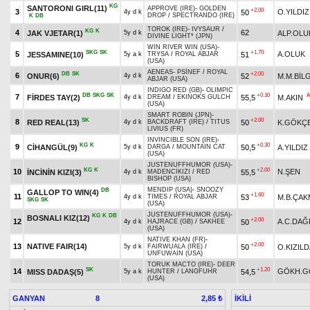
KG
SANTORONI GIRL(11)
APPROVE (IRE)
-
GOLDEN
+2.00
3
O.YILDIZ
50
4y d k
DROP
/
SPECTRANDO (IRE)
K
DB
TOROK (IRE)
-
IVYSAUR
/
KG
K
4
62
JAK VJETAR(1)
ALP.OLU
5y d k
DIVINE LIGHT* (JPN)
WIN RIVER WIN (USA)
-
SKG
SK
+1.70
5
A.OLUK
JESSAMINE(10)
51
5y a k
TRYSA
/
ROYAL ABJAR
(USA)
AENEAS
-
PSİNEF
/
ROYAL
DB
SK
+2.00
6
ONUR(6)
52
M.M.BİL
4y d k
ABJAR (USA)
INDIGO RED (GB)
-
OLIMPIC
DB
SKG
SK
+0.10
A
7
FİRDES TAY(2)
55,5
M.AKIN
4y d k
DREAM
/
EKINOKS GULCH
(USA)
SMART ROBIN (JPN)
-
SK
+2.00
8
RED REAL(13)
50
K.GÖKÇ
4y d k
BACKDRAFT (IRE)
/
TITUS
LIVIUS (FR)
INVINCIBLE SON (IRE)
-
KG
K
+0.30
9
CİHANGÜL(9)
50,5
A.YILDIZ
5y d k
DARGA
/
MOUNTAIN CAT
(USA)
JUSTENUFFHUMOR (USA)
-
KG
K
+2.00
10
N.ŞEN
İNCİNİN KIZI(3)
55,5
4y d k
MADENCİKIZI
/
RED
BISHOP (USA)
MENDIP (USA)
-
SNOOZY
DB
GALLOP TO WIN(4)
+1.60
11
53
M.B.ÇAK
4y d k
TIMES
/
ROYAL ABJAR
SKG
SK
(USA)
JUSTENUFFHUMOR (USA)
-
KG
K
DB
BOSNALI KIZ(12)
+2.00
12
A.C.DAĞ
50
4y d k
HAJRACE (GB)
/
SAKHEE
(USA)
NATIVE KHAN (FR)
-
+2.00
13
NATIVE FAIR(14)
50
O.KIZIL
5y d k
FAIRWUALA (IRE)
/
UNFUWAIN (USA)
TORUK MACTO (IRE)
-
DEER
SK
+1.20
14
GÖKH.G
MISS DADAŞ(5)
54,5
5y a k
HUNTER
/
LANGFUHR
(USA)
GANYAN
8
İKİLİ
2,85 ₺