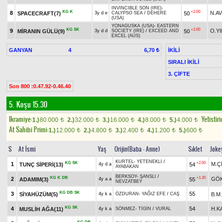
INVINCIBLE SON (IRE)
-
KG
K
+2.00
8
N.AV
SPACECRAFT(7)
50
3y d e
CALYPSO SEA
/
DEHERE
(USA)
YONAGUSKA (USA)
-
EASTERN
KG
SK
+2.00
9
O.YI
MİRANIN GÜLÜ(9)
50
3y d d
SOCIETY (IRE)
/
EXCEED AND
EXCEL (AUS)
GANYAN
4
İKİLİ
6,70 ₺
SIRALI İKİLİ
3. ÇİFTE
Son 800 :0.47.92-0.46.40
5. Koşu 15.30
Ikramiye:
Yetistiri
1.)
80.000
2.)
32.000
3.)
16.000
4.)
8.000
5.)
4.000
t
t
t
t
t
At Sahibi Primi:
1.)
12.000
2.)
4.800
3.)
2.400
4.)
1.200
5.)
600
t
t
t
t
t
S
At İsmi
Yaş
Orijin(Baba - Anne)
Sıklet
Joke
KURTEL
-
YETENEKLİ
/
KG
SK
+2.00
1
M.Ç
TUNÇ SİPERİ(13)
54
4y d a
AYABAKAN
BERKSOY
-
ŞANSLI
/
KG
K
DB
+1.20
2
GÖ
ADAMIM(3)
55
4y a a
NEVZATBEY
KG
DB
SK
3
55
SİYAHÜZÜM(5)
B.M
4y k a
ÖZDURAN
-
YAĞIZ EFE
/
CAŞ
KG
SK
4
54
H.K
MUSLİH AĞA(11)
4y k a
SÖNMEZ
-
TİGİN
/
VURAL