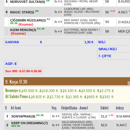
DB
5
58
B.KUR
MÜRÜVVET SULTAN(6)
3y d d
SOLDANA
/
ROYAL ABJAR
(USA)
LILBOURNE LAD (IRE)
-
DB
+0.20
6
MAGIC STAR(5)
55
A.İNCİ
3y d d
MAGIC GLOVE
/
MUJTAHID
(USA)
KG
ÇİĞDEMİN RÜZGARI(2)
RED GIANT (USA)
-
GURU
54
O.KIZI
3y d d
RINPOCHE
/
DOYOUN (IRE)
DB
SK
(Koşmaz)
KG
SK
KIZIM RENGİN(3)
DUTYFREE
-
MISS MONEY
/
58
MER.ÇE
3y a d
POWERSCOURT (GB)
(Koşmaz)
GANYAN
8
İKİLİ
1,35 ₺
SIRALI İKİLİ
7. ÇİFTE
AGF: 8
Son 800 :0.57.80-0.56.96
9. Koşu 17.30
H
Ikramiye:
1.)
45.500
2.)
18.200
3.)
9.100
4.)
4.550
5.)
2.275
t
t
t
t
t
At Sahibi Primi:
1.)
6.825
2.)
2.730
3.)
1.365
4.)
683
5.)
341
t
t
t
t
t
S
At İsmi
Yaş
Orijin(Baba - Anne)
Sıklet
Jokey
DERVİŞ AĞA
-
YAPRAK
/
KG
SK
+1.80
1
SONYAPRAK(8)
51,5
B.M.MIRI
4y d k
ALWAYS A CLASSIC (CAN)
HALICARNASSUS (IRE)
-
KEEP ON DREAMING(7)
2
52,5
N.AVCİ
4y d k
CROSS YOUR FINGERS
SKG
SK
(USA)
/
WOODMAN (USA)