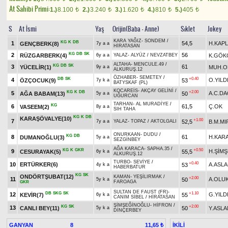
At Sahibi Primi:
1.)
8.100
2.)
3.240
3.)
1.620
4.)
810
5.)
405
t
t
t
t
t
S
At İsmi
Yaş
Orijin(Baba - Anne)
Sıklet
Jokey
KARA YAĞIZ
-
SONDEM
/
KG
K
DB
1
54,5
H.KAP
GENÇBERK(8)
7y a a
HİRATASAN
KG
DB
SK
2
56
RÜZGARBERK(4)
K.GÖK
6y a a
YALAZ
-
ALYÜZ
/
NEVZATBEY
ALTAHA
-
MENCULE.49
/
KG
DB
SK
3
61
YÜCELİR(1)
MUH.O
9y a a
ALKURUŞ.12
ÖZHABER
-
SEMETEY
/
DB
SK
+0.40
4
O.YILD
ÖZÇOCUK(9)
53
7y k a
BATYSKAF (PL)
KOCAREİS
-
AKÇAY GELİNİ
/
KG
K
DB
+2.00
5
A.C.D
AĞA BABAM(13)
50
5y a a
UĞURCAN
TARHAN
-
AL MURADİYE
/
KG
6
61,5
Ç.OK
VASEEM(2)
8y a a
SIH TAHA
KG
K
DB
KARAŞÖVALYE(10)
+1.00
7
52,5
B.M.MI
7y a a
YALAZ
-
TOPAZ
/
AKTOLGALI
ONURKAAN
-
DUDU
/
KG
DB
8
61
H.KAR
DUMANOĞLU(3)
5y a a
SEZGİNBEY
AĞA KARACA
-
SAPHA.35
/
KG
K
GKR
+0.50
9
H.ŞİM
CESURAYAK(5)
55,5
6y k a
ALKURUŞ.12
TURBO
-
SEVİYE
/
+0.40
10
ERTÜRKER(6)
A.ASL
53
4y k a
HABERBATUR
KG
SK
ONDÖRTŞUBAT(12)
KAMAN
-
YEŞİLIRMAK
/
+2.00
11
A.OLU
50
5y k a
FAROAGA
GKR
SULTAN DE FAUST (FR)
-
DB
SKG
SK
+1.10
12
G.YILD
KEVİR(7)
55
6y k a
CANIM SİBEL
/
HİRATASAN
ŞİMŞEĞİNOĞLU
-
HİFRON
/
KG
SK
+2.00
13
CANLI BEY(11)
50
Y.ASLA
5y k a
DİNÇERBEY
GANYAN
8
İKİLİ
11,65 ₺