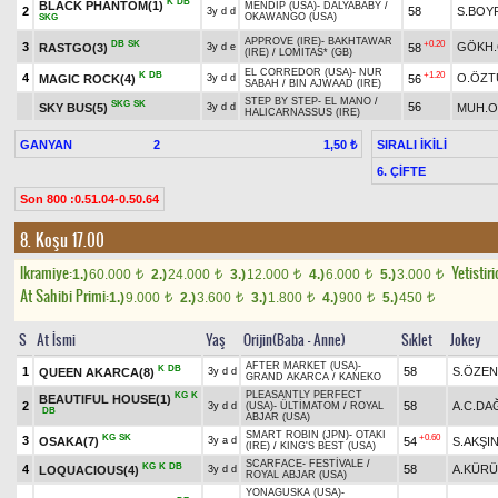
K
DB
BLACK PHANTOM(1)
MENDIP (USA)
-
DALYABABY
/
2
58
S.BOY
3y d d
OKAWANGO (USA)
SKG
APPROVE (IRE)
-
BAKHTAWAR
DB
SK
+0.20
3
GÖKH
RASTGO(3)
58
3y d e
(IRE)
/
LOMITAS* (GB)
EL CORREDOR (USA)
-
NUR
K
DB
+1.20
4
O.ÖZT
MAGIC ROCK(4)
56
3y d d
SABAH
/
BIN AJWAAD (IRE)
STEP BY STEP
-
EL MANO
/
SKG
SK
56
SKY BUS(5)
MUH.O
3y d d
HALICARNASSUS (IRE)
GANYAN
2
SIRALI İKİLİ
1,50 ₺
6. ÇİFTE
Son 800 :0.51.04-0.50.64
8. Koşu 17.00
Ikramiye:
Yetistiri
1.)
60.000
2.)
24.000
3.)
12.000
4.)
6.000
5.)
3.000
t
t
t
t
t
At Sahibi Primi:
1.)
9.000
2.)
3.600
3.)
1.800
4.)
900
5.)
450
t
t
t
t
t
S
At İsmi
Yaş
Orijin(Baba - Anne)
Sıklet
Jokey
AFTER MARKET (USA)
-
K
DB
1
58
S.ÖZEN
QUEEN AKARCA(8)
3y d d
GRAND AKARCA
/
KANEKO
PLEASANTLY PERFECT
KG
K
BEAUTIFUL HOUSE(1)
2
58
A.C.DA
3y d d
(USA)
-
ÜLTİMATOM
/
ROYAL
DB
ABJAR (USA)
SMART ROBIN (JPN)
-
OTAKI
KG
SK
+0.60
3
OSAKA(7)
54
S.AKŞI
3y a d
(IRE)
/
KING'S BEST (USA)
SCARFACE
-
FESTİVALE
/
KG
K
DB
4
58
A.KÜR
LOQUACIOUS(4)
3y d d
ROYAL ABJAR (USA)
YONAGUSKA (USA)
-