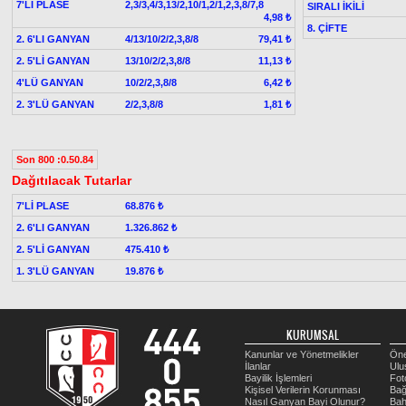
7'Lİ PLASE
2,3/3,4/3,13/2,10/1,2/1,2,3,8/7,8
SIRALI İKİLİ
4,98 ₺
8. ÇİFTE
2. 6'LI GANYAN
4/13/10/2/2,3,8/8
79,41 ₺
2. 5'Lİ GANYAN
13/10/2/2,3,8/8
11,13 ₺
4'LÜ GANYAN
10/2/2,3,8/8
6,42 ₺
2. 3'LÜ GANYAN
2/2,3,8/8
1,81 ₺
Son 800 :0.50.84
Dağıtılacak Tutarlar
7'Lİ PLASE
68.876 ₺
2. 6'LI GANYAN
1.326.862 ₺
2. 5'Lİ GANYAN
475.410 ₺
1. 3'LÜ GANYAN
19.876 ₺
KURUMSAL
Kanunlar ve Yönetmelikler
Öne
İlanlar
Ulu
Bayilik İşlemleri
Fot
Kişisel Verilerin Korunması
Bağ
Nasıl Ganyan Bayi Olunur?
Bah