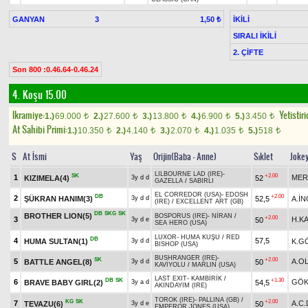
GANYAN
3
İKİLİ
1,50 ₺
SIRALI İKİLİ
2. ÇİFTE
Son 800 :0.46.64-0.46.24
4. Koşu 15.00
Ikramiye:
Yetistiri
1.)
69.000
2.)
27.600
3.)
13.800
4.)
6.900
5.)
3.450
t
t
t
t
t
At Sahibi Primi:
1.)
10.350
2.)
4.140
3.)
2.070
4.)
1.035
5.)
518
t
t
t
t
t
S
At İsmi
Yaş
Orijin(Baba - Anne)
Sıklet
Joke
LILBOURNE LAD (IRE)
-
SK
+2.00
1
MER
KIZIMELA(4)
52
3y d d
GAZELLA
/
SABIRLI
EL CORREDOR (USA)
-
EDOSH
DB
+2.00
2
ŞÜKRAN HANIM(3)
52,5
A.İN
3y d d
(IRE)
/
EXCELLENT ART (GB)
DB
SKG
SK
BROTHER LION(5)
BOSPORUS (IRE)
-
NİRAN
/
+2.00
3
H.K
50
3y d e
SEA HERO (USA)
LUXOR
-
HUMA KUŞU
/
RED
DB
4
57,5
HUMA SULTAN(1)
K.G
3y d d
BISHOP (USA)
BUSHRANGER (IRE)
-
SK
+2.00
5
A.O
BATTLE ANGEL(8)
50
3y d d
KAVİYOLU
/
MARLIN (USA)
LAST EXIT
-
KAMBİRİK
/
DB
SK
+1.30
6
GÖK
BRAVE BABY GIRL(2)
54,5
3y a d
AKINDAYIM (IRE)
TOROK (IRE)
-
PALLINA (GB)
/
KG
SK
+2.00
7
A.C
TEVAZU(6)
50
3y d e
EMPEROR JONES (USA)