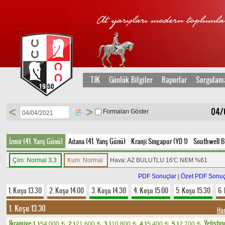
TJK
Günlük Bilgiler
Raporlar
Sorgulam
<
>
04/0
Formaları Göster
İzmir (41. Yarış Günü)
Adana (41. Yarış Günü)
Kranji Singapur (YD 1)
Southwell Bi
Çim: Normal 3,3
Kum: Normal
Hava: AZ BULUTLU 16'C NEM %61
PDF Sonuçlar
|
Özet PDF Sonuç
1. Koşu 13.30
2. Koşu 14.00
3. Koşu 14.30
4. Koşu 15.00
5. Koşu 15.30
6.
1. Koşu 13.30
Ha
Ikramiye:
Yetistiri
1.)
54.000
2.)
21.600
3.)
10.800
4.)
5.400
5.)
2.700
t
t
t
t
t