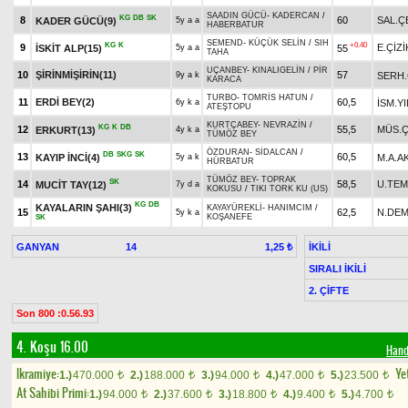
SAADIN GÜCÜ
-
KADERCAN
/
KG
DB
SK
8
60
SAL.Ç
KADER GÜCÜ(9)
5y a a
HABERBATUR
SEMEND
-
KÜÇÜK SELİN
/
SIH
KG
K
+0.40
9
E.ÇİZİ
İSKİT ALP(15)
55
5y a a
TAHA
UÇANBEY
-
KINALIGELİN
/
PİR
10
ŞİRİNMİŞİRİN(11)
57
SERH.
9y a k
KARACA
TURBO
-
TOMRİS HATUN
/
11
ERDİ BEY(2)
60,5
İSM.Y
6y k a
ATEŞTOPU
KURTÇABEY
-
NEVRAZİN
/
KG
K
DB
12
55,5
MÜS.Ç
ERKURT(13)
4y k a
TÜMÖZ BEY
ÖZDURAN
-
SİDALCAN
/
DB
SKG
SK
13
60,5
KAYIP İNCİ(4)
M.A.
5y a k
HÜRBATUR
TÜMÖZ BEY
-
TOPRAK
SK
14
58,5
U.TE
MUCİT TAY(12)
7y d a
KOKUSU
/
TIKI TORK KU (US)
KG
DB
KAYALARIN ŞAHI(3)
KAYAYÜREKLİ
-
HANIMCIM
/
15
62,5
N.DEM
5y k a
KOŞANEFE
SK
GANYAN
14
İKİLİ
1,25 ₺
SIRALI İKİLİ
2. ÇİFTE
Son 800 :0.56.93
4. Koşu 16.00
Hand
Ikramiye:
Yet
1.)
470.000
2.)
188.000
3.)
94.000
4.)
47.000
5.)
23.500
t
t
t
t
t
At Sahibi Primi:
1.)
94.000
2.)
37.600
3.)
18.800
4.)
9.400
5.)
4.700
t
t
t
t
t