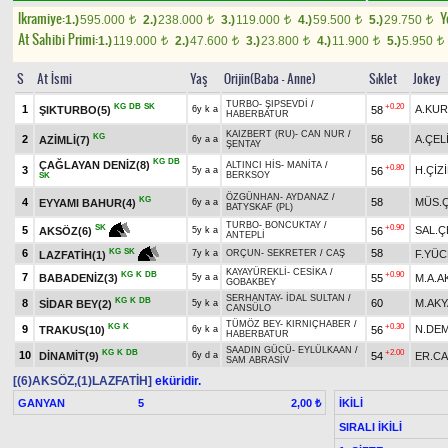
Ikramiye:
Y
1.)
595.000
2.)
238.000
3.)
119.000
4.)
59.500
5.)
29.750
t
t
t
t
t
At Sahibi Primi:
1.)
119.000
2.)
47.600
3.)
23.800
4.)
11.900
5.)
5.950
t
t
t
t
t
S
At İsmi
Yaş
Orijin(Baba - Anne)
Sıklet
Jokey
TURBO
-
ŞIPSEVDİ
/
KG
DB
SK
+0.20
1
A.KU
ŞIKTURBO(5)
58
6y k a
HABERBATUR
KAIZBERT (RU)
-
CAN NUR
/
KG
2
56
A.ÇEL
AZİMLİ(7)
6y a a
ŞENTAY
KG
DB
ÇAĞLAYAN DENİZ(8)
ALTINCI HİS
-
MANİTA
/
+0.80
3
H.ÇİZ
56
5y a a
BERKSOY
SK
ÖZGÜNHAN
-
AYDANAZ
/
KG
4
58
MÜS.Ç
EYYAMI BAHUR(4)
6y a a
BATYSKAF (PL)
TURBO
-
BONCUKTAY
/
+0.90
SK
5
SAL.Ç
56
AKSÖZ(6)
5y k a
ANTEPLİ
6
58
KG
SK
F.YÜC
7y k a
ORÇUN
-
SEKRETER
/
CAŞ
LAZFATİH(1)
KAYAYÜREKLİ
-
CESİKA
/
KG
K
DB
+0.90
7
BABADENİZ(3)
55
M.A.
5y a a
GOBAKBEY
SERHANTAY
-
İDAL SULTAN
/
KG
K
DB
8
60
M.AK
SİDAR BEY(2)
5y k a
CANSÜLO
TÜMÖZ BEY
-
KIRNIÇHABER
/
KG
K
+0.30
9
N.DEM
TRAKUS(10)
56
6y k a
HABERBATUR
SAADIN GÜCÜ
-
EYLÜLKAAN
/
KG
K
DB
+2.00
10
DİNAMİT(9)
54
ER.CA
6y d a
SAM ABRASİV
[(6)AKSÖZ,(1)LAZFATİH]
eküridir.
GANYAN
5
İKİLİ
2,00 ₺
SIRALI İKİLİ