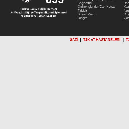
Bağlantılar
Bah
Online İşlemler(Cari Hesap
Kaz
Takibi)
Nas
Beyaz Masa
Be
İletişim
Çer
GAZİ
|
TJK AT HASTANELERİ
|
T