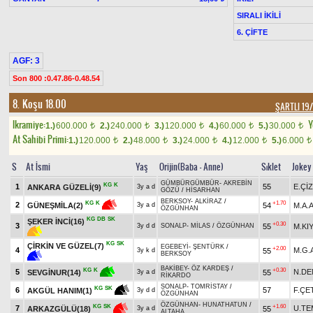
SIRALI İKİLİ
6. ÇİFTE
AGF: 3
Son 800 :0.47.86-0.48.54
8. Koşu 18.00
ŞARTLI 19
Ikramiye:
Y
1.)
600.000
2.)
240.000
3.)
120.000
4.)
60.000
5.)
30.000
t
t
t
t
t
At Sahibi Primi:
1.)
120.000
2.)
48.000
3.)
24.000
4.)
12.000
5.)
6.000
t
t
t
t
t
S
At İsmi
Yaş
Orijin(Baba - Anne)
Sıklet
Jokey
GÜMBÜRGÜMBÜR
-
AKREBİN
KG
K
1
55
E.ÇİZ
ANKARA GÜZELİ(9)
3y a d
GÖZÜ
/
HİSARHAN
BERKSOY
-
ALKİRAZ
/
+1.70
KG
K
2
54
M.A.
GÜNEŞMİLA(2)
3y a d
ÖZGÜNHAN
KG
DB
SK
ŞEKER İNCİ(16)
+0.30
3
55
M.KI
3y d d
SONALP
-
MİLAS
/
ÖZGÜNHAN
KG
SK
ÇİRKİN VE GÜZEL(7)
EGEBEYİ
-
ŞENTÜRK
/
+2.00
4
M.G.
55
3y k d
BERKSOY
BAKİBEY
-
ÖZ KARDEŞ
/
+0.30
KG
K
5
N.DE
55
SEVGİNUR(14)
3y a d
RİKARDO
SONALP
-
TOMRİSTAY
/
KG
SK
6
57
F.ÇE
AKGÜL HANIM(1)
3y d d
ÖZGÜNHAN
ÖZGÜNHAN
-
HUNATHATUN
/
+1.60
KG
SK
7
U.T
55
ARKAZGÜLÜ(18)
3y a d
ALTAHA