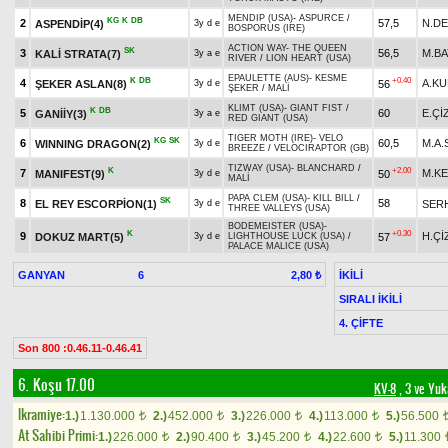
MENDIP (USA)
-
ASPURCE
/
KG
K
DB
2
57,5
N.D
ASPENDİP(4)
3y d e
BOSPORUS (IRE)
ACTION WAY
-
THE QUEEN
SK
3
56,5
M.BA
KALİ STRATA(7)
3y a e
RIVER
/
LION HEART (USA)
EPAULETTE (AUS)
-
KESME
K
DB
+0.40
4
A.K
ŞEKER ASLAN(8)
56
3y d e
ŞEKER
/
MALİ
KLIMT (USA)
-
GIANT FIST
/
K
DB
5
60
E.Çİ
GANİİY(3)
3y a e
RED GIANT (USA)
TIGER MOTH (IRE)
-
VELO
KG
SK
6
60,5
M.A
WINNING DRAGON(2)
3y d e
BREEZE
/
VELOCIRAPTOR (GB)
TIZWAY (USA)
-
BLANCHARD
/
K
+2.00
7
M.KE
MANIFEST(9)
50
3y d e
MALİ
PAPA CLEM (USA)
-
KILL BILL
/
SK
8
58
EL REY ESCORPİON(1)
SERH
3y d e
THREE VALLEYS (USA)
BODEMEISTER (USA)
-
K
+0.30
9
H.Çİ
DOKUZ MART(5)
57
3y d e
LIGHTHOUSE LUCK (USA)
/
PALACE MALICE (USA)
GANYAN
6
İKİLİ
2,80 ₺
SIRALI İKİLİ
4. ÇİFTE
Son 800 :0.46.11-0.46.41
6. Koşu 17.00
KV-8
, 3 ve Yuk
Ikramiye:
1.)
1.130.000
2.)
452.000
3.)
226.000
4.)
113.000
5.)
56.500
t
t
t
t
At Sahibi Primi:
1.)
226.000
2.)
90.400
3.)
45.200
4.)
22.600
5.)
11.300
t
t
t
t