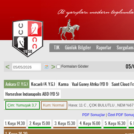
TJK
Günlük Bilgiler
Raporlar
Sorgulam
<
>
05/0
Formaları Göster
Ankara (7. Y.G.)
Kocaeli (4. Y.G.)
Karma
Vaal Guney Afrika (YD 1)
Saint Cloud Fr
Horseshoe Indianapolis ABD (YD 5)
Çim: Yumuşak 3,7
Kum: Normal
Hava: 11 C , ÇOK BULUTLU , NEM %67
PDF Sonuçlar
|
Özet PDF Sonuç
1. Koşu 14.30
2. Koşu 15.00
3. Koşu 15.30
4. Koşu 16.00
5. Koşu 16.30
6.