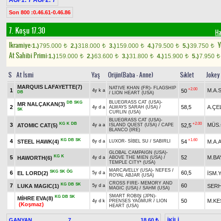
AGF1: 7 AGF2: 7
Son 800 :0.46.61-0.46.86
7. Koşu 17.30
Ha
Ikramiye:
Y
1.)
795.000
2.)
318.000
3.)
159.000
4.)
79.500
5.)
39.750
t
t
t
t
t
At Sahibi Primi:
1.)
159.000
2.)
63.600
3.)
31.800
4.)
15.900
5.)
7.950
t
t
t
t
t
S
At İsmi
Yaş
Orijin(Baba - Anne)
Sıklet
Jokey
MARQUIS LAFAYETTE(7)
NATIVE KHAN (FR)
-
FLAGSHIP
+2.00
1
M.A.
50
4y k a
DB
/
LION HEART (USA)
BLUEGRASS CAT (USA)
-
DB
SKG
MR NALÇAKAN(3)
2
58,5
A.ÇE
4y d a
ALWAYS SARAH (USA)
/
SK
CURLIN (USA)
BLUEGRASS CAT (USA)
-
KG
K
DB
+2.00
3
MÜS.
ATOMIC CAT(5)
52,5
4y a a
ISLAND QUEST (USA)
/
CAPE
BLANCO (IRE)
KG
DB
SK
+1.60
4
STEEL HAWK(4)
54
M.A.
6y d a
LUXOR
-
SİBEL SU
/
SABIRLI
GLOBAL CAMPAIGN (USA)
-
KG
K
5
52
M.BA
HAWORTH(6)
4y d a
ABOVE THE MIEN (USA)
/
TEMPLE CITY* (USA)
MARCAVELLY (USA)
-
NEFES
/
SKG
SK
ÖG
6
60,5
EL LORD(2)
İSM.
5y d a
ROYAL ABJAR (USA)
CROSS FIRE
-
MEMORY AND
KG
DB
SK
7
60
LUKA MAGIC(1)
SERH
5y d a
MAGIC (USA)
/
SAHM (USA)
SMART ROBIN (JPN)
-
KG
DB
SK
MİHRE EVA(8)
50
M.KE
4y d k
PRENSES YAĞMUR
/
LION
(Koşmaz)
HEART (USA)
GANYAN
7
İKİLİ
18,60 ₺