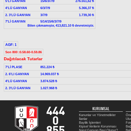
5'Lİ GANYAN
15/6/3/7/9
276.551,62 ₺
4'LÜ GANYAN
6/3/7/9
5.366,37 ₺
2. 3'LÜ GANYAN
3/7/9
1.739,30 ₺
7'Lİ GANYAN
5/14/15/6/3/7/9
Bilen çıkmamıştır, 413,821.10 ₺ devretmiştir.
AGF: 1
Son 800 :0.58.60-0.59.86
Dağıtılacak Tutarlar
7'Lİ PLASE
851.224 ₺
2. 6'LI GANYAN
14.969.037 ₺
4'LÜ GANYAN
3.874.528 ₺
2. 3'LÜ GANYAN
1.027.968 ₺
KURUMSAL
Kanunlar ve Yönetmelikler
Öne
İlanlar
Ulu
Bayilik İşlemleri
Fot
Kişisel Verilerin Korunması
Bağ
Nasıl Ganyan Bayi Olunur?
Bah