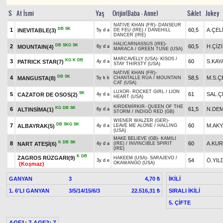
S
At İsmi
Yaş
Orijin(Baba - Anne)
Sıklet
Jokey
NATIVE KHAN (FR)
-
DANSEUR
DB
SK
1
60,5
A.ÇEL
INEVITABLE(3)
5y d a
DE FEU (IRE)
/
DANEHILL
DANCER (IRE)
HALICARNASSUS (IRE)
-
DB
SKG
SK
2
60,5
H.ÇİZ
MOUNTAIN(4)
6y d a
MARACA
/
GREEN TUNE (USA)
MARCAVELLY (USA)
-
KİSOS
/
KG
K
DB
3
60
S.KAY
PATRICK STAR(7)
4y d a
STAY THIRSTY (USA)
NATIVE KHAN (FR)
-
DB
SK
4
58,5
M.S.Ç
MANGUSTA(8)
5y k k
CHANTALLE RUA
/
MOUNTAIN
CAT (USA)
LUXOR
-
ROCKET GIRL
/
LION
SK
5
61
SAL.Ç
CAZATOR DE OSOS(2)
4y d a
HEART (USA)
KIRDEMİRKIR
-
QUEEN OF THE
KG
DB
SK
6
61,5
N.DEM
ALTINSİMA(1)
6y d a
STORM
/
INDIGO RED (GB)
WIENER WALZER (GER)
-
DB
SKG
SK
7
60
M.AK
ALBAYRAK(5)
4y d a
LEAVE ME ALONE
/
HALLING
(USA)
MAKE BELIEVE (GB)
-
KAMILI
K
DB
SK
8
60
A.KU
NART ATEŞİ(6)
4y d a
(IRE)
/
INVINCIBLE SPIRIT
(IRE)
K
DB
ZAGROS RÜZGARI(9)
HAKEEM (USA)
-
SARAJEVO
/
54
Ö.YIL
3y d e
OKAWANGO (USA)
(Koşmaz)
GANYAN
3
İKİLİ
4,70 ₺
1. 6'LI GANYAN
3/5/14/15/6/3
SIRALI İKİLİ
22.516,31 ₺
5. ÇİFTE