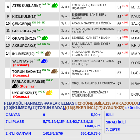
KG
SK
ATEŞ KUŞLARI(4)
EGEBEYİ
-
UÇANKINALI
/
+1.70
8
51
M.T.
3y d d
UÇANBEY
ENDEREFE
-
BAHTİSER
/
KG
+1.60
9
KIZILKULE(12)
53
F.YÜ
3y a d
ÖZGÜN
KG
DB
SK
+2.00
10
SAL.
ÇENGER(6)
55
3y k d
ARASLI
-
SARIYELE
/
ÖZGÜN
YILMABAŞAR
-
CAVİDANHANIM
KG
K
+2.00
11
GÜLGÜLAY(8)
57
O.AÇ
3y a d
/
ALTAHA
+2.00
12
KG
51
M.BA
3y a d
SEMEND
-
CANSET
/
BİLGİN
OKAYGÜN(13)
BABA MEVLÜT
-
SÜMEYYE
/
KG
DB
SK
+1.00
13
F.R.
AKBURÇAK(3)
55
3y d d
ALTAHA
YILMABAŞAR
-
RAVZA
/
+1.50
KG
SK
14
55
İSM.
İKLİMECE(10)
3y d d
TIGRES LIGHT (US)
KG
K
YALINTAY(5)
TÜMÖZ BEY
-
BEGİM
/
TIGRES
57
Ö.O
3y d d
LIGHT (US)
(Koşmaz)
KG
SK
TORUN SADA(11)
SONALP
-
FEYEZAN
/
57
İ.GÜ
3y d d
ÖZGÜNHAN
(Koşmaz)
KG
K
PARLAK ELMAS(15)
57
N.BA
3y a d
ORÇUN
-
ANLAYIŞLI
/
YAVUZCA
(Koşmaz)
KG
K
UYGURKIZI(17)
ÖZDURAN
-
SAKIZAĞACI
/
57
B.OK
3y k d
TAMERİNOĞLU
(Koşmaz)
[(1)AKGÜL HANIM,(15)PARLAK ELMAS]
,
[(2)GÜNEŞMİLA,(18)ARKAZGÜLÜ]
,
[(10)İKLİMECE,(11)TORUN SADA]
,
[(16)ŞEKER İNCİ,(17)UYGURKIZI]
eküridir.
GANYAN
9
İKİLİ
5,90 ₺
7'Lİ PLASE
5,7/1,14/4,15/4,6/3,4/3,7,8/2,9,18
SIRALI İKİLİ
1.040,60 ₺
7. ÇİFTE
2. 6'LI GANYAN
14/15/6/3/7/9
680.410,75 ₺