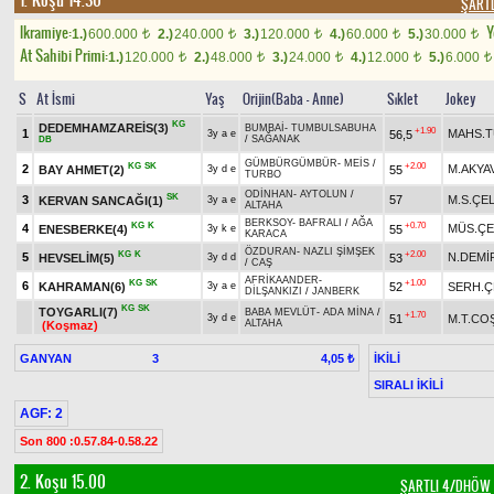
1. Koşu 14.30
ŞART
Ikramiye:
Y
1.)
600.000
2.)
240.000
3.)
120.000
4.)
60.000
5.)
30.000
t
t
t
t
t
At Sahibi Primi:
1.)
120.000
2.)
48.000
3.)
24.000
4.)
12.000
5.)
6.000
t
t
t
t
t
S
At İsmi
Yaş
Orijin(Baba - Anne)
Sıklet
Jokey
KG
DEDEMHAMZAREİS(3)
BUMBAİ
-
TUMBULSABUHA
+1.90
1
MAHS.
56,5
3y a e
/
SAĞANAK
DB
GÜMBÜRGÜMBÜR
-
MEİS
/
KG
SK
+2.00
2
M.AKYA
BAY AHMET(2)
55
3y d e
TURBO
ODİNHAN
-
AYTOLUN
/
SK
3
57
M.S.ÇEL
KERVAN SANCAĞI(1)
3y a e
ALTAHA
BERKSOY
-
BAFRALI
/
AĞA
KG
K
+0.70
4
MÜS.ÇE
ENESBERKE(4)
55
3y k e
KARACA
ÖZDURAN
-
NAZLI ŞİMŞEK
KG
K
+2.00
5
N.DEMİ
HEVSELİM(5)
53
3y d d
/
CAŞ
AFRİKAANDER
-
KG
SK
+1.00
6
KAHRAMAN(6)
52
SERH.Ç
3y a e
DİLŞANKIZI
/
JANBERK
KG
SK
TOYGARLI(7)
BABA MEVLÜT
-
ADA MİNA
/
+1.70
51
M.T.CO
3y d e
ALTAHA
(Koşmaz)
GANYAN
3
İKİLİ
4,05 ₺
SIRALI İKİLİ
AGF: 2
Son 800 :0.57.84-0.58.22
2. Koşu 15.00
ŞARTLI 4/DHÖW