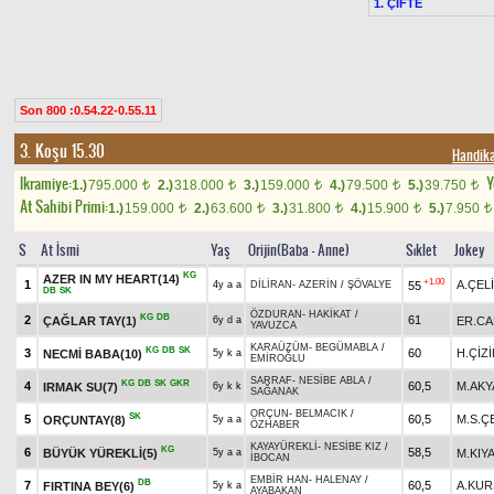
1. ÇİFTE
Son 800 :0.54.22-0.55.11
3. Koşu 15.30
Handik
Ikramiye:
Y
1.)
795.000
2.)
318.000
3.)
159.000
4.)
79.500
5.)
39.750
t
t
t
t
t
At Sahibi Primi:
1.)
159.000
2.)
63.600
3.)
31.800
4.)
15.900
5.)
7.950
t
t
t
t
t
S
At İsmi
Yaş
Orijin(Baba - Anne)
Sıklet
Jokey
KG
AZER IN MY HEART(14)
+1.00
1
A.ÇEL
55
4y a a
DİLİRAN
-
AZERİN
/
ŞÖVALYE
DB
SK
ÖZDURAN
-
HAKİKAT
/
KG
DB
2
61
ÇAĞLAR TAY(1)
ER.CA
6y d a
YAVUZCA
KARAÜZÜM
-
BEGÜMABLA
/
KG
DB
SK
3
60
H.ÇİZİ
NECMİ BABA(10)
5y k a
EMİROĞLU
SARRAF
-
NESİBE ABLA
/
KG
DB
SK
GKR
4
60,5
M.AKY
IRMAK SU(7)
6y k k
SAĞANAK
ORÇUN
-
BELMACIK
/
SK
5
60,5
M.S.Ç
ORÇUNTAY(8)
5y a a
ÖZHABER
KAYAYÜREKLİ
-
NESİBE KIZ
/
KG
6
58,5
BÜYÜK YÜREKLİ(5)
M.KIY
5y a a
İBOCAN
EMBİR HAN
-
HALENAY
/
DB
7
60,5
A.KU
FIRTINA BEY(6)
5y k a
AYABAKAN