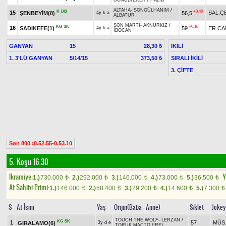
GÖNÜLVEREN
/
HALİD
ALTAHA
-
SONGÜLHANIM
/
K
DB
+0.40
15
SAL.Ç
ŞENBEYİM(8)
56,5
4y k a
ALBATUR
SON MARTI
-
AKNURKIZ
/
KG
SK
+0.10
16
SADIKEFE(1)
59
ER.CA
4y k a
İBOCAN
GANYAN
15
İKİLİ
28,30 ₺
1. 3'LÜ GANYAN
5/14/15
SIRALI İKİLİ
373,50 ₺
3. ÇİFTE
Son 800 :0.52.55-0.53.10
5. Koşu 16.30
Ikramiye:
Y
1.)
730.000
2.)
292.000
3.)
146.000
4.)
73.000
5.)
36.500
t
t
t
t
t
At Sahibi Primi:
1.)
146.000
2.)
58.400
3.)
29.200
4.)
14.600
5.)
7.300
t
t
t
t
t
S
At İsmi
Yaş
Orijin(Baba - Anne)
Sıklet
Jokey
TOUCH THE WOLF
-
LERZAN
/
KG
SK
1
57
MÜS.
GIRALAMO(6)
3y d e
TORUK MACTO (IRE)