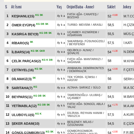
S
At İsmi
Yaş
Orijin(Baba - Anne)
Sıklet
Jokey
FATİH AĞA
-
CANATEŞ
/
KG
SK
+0.80
1
KEŞHANLI(15)
52
M.T.C
4y k a
BOZDAĞ
KG
DB
SK
2
58,5
H.ÇİZİ
ÖMER EYÜP(4)
4y k a
TURBO
-
MEVSİM
/
ARASLI
UÇANBEY
-
KIZIMİREM
/
KG
DB
SK
3
55,5
MÜS.Ç
KASIRGA BEY(9)
4y k a
HİSARHAN
SAKARBAŞI
-
FÜSUNGÜZELİ
SK
4
57,5
İ.KATI
RİBARO(5)
4y k a
/
BEYEFENDİ
GELİBOLU
-
ALNAZ
/
KG
SK
GKR
+1.30
5
N.DEM
İLBARS(14)
54
4y a a
ŞÖVALYE
FATİH AĞA
-
MANTARKIZI
/
KG
K
DB
6
58
ÇELİK PARÇASI(2)
M.KIY
4y k a
SAĞANAK
AYABAKAN
-
DEMİRKONTES
KG
SK
+2.00
7
F.ÇET
ÇETİNYEL(16)
54
4y k a
/
DEMİRKAZIK
TEK YÜREK
-
İÇİMSU
/
SK
8
56
DİLMAKIZ(3)
SERH.
4y k k
HASTAY
KG
9
57
M.A.S
SARITAHA(7)
4y a a
ALTAHA
-
SARIKIZ
/
SÜLO
TAMERİNOĞLU
-
ULUBAŞ
/
KG
DB
SK
10
54,5
M.BAY
BEYPARS(11)
4y k a
UÇANBEY
FATİH AĞA
-
SONGÜL ABLA
/
KG
DB
SK
+1.70
11
YETİMABLA(12)
54
M.A.A
4y k k
YALAZ
DİLİRAN
-
REYHAN HANIM
/
KG
K
12
57,5
A.KUR
ULUBOYLU(6)
4y a k
YAVUZCA
BESLENEY
-
MİLAS
/
13
ŞEKER ADAM(10)
54,5
E.ÇİZİ
4y a a
ÖZGÜNHAN
GÜMBÜRGÜMBÜR
-
KG
SK
+2.00
14
F.R.B
GÖNÜLGÜMBÜR(13)
54
4y k k