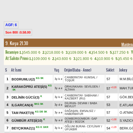
AGF: 6
Son 800 :0.58.00
9. Koşu 21.30
Maide
Ikramiye:
Y
1.)
545.000
2.)
218.000
3.)
109.000
4.)
54.500
5.)
27.250
t
t
t
t
t
At Sahibi Primi:
1.)
109.000
2.)
43.600
3.)
21.800
4.)
10.900
5.)
5.450
t
t
t
t
t
S
At İsmi
Yaş
Orijin(Baba - Anne)
Sıklet
Jokey
CANBERKTAY
-
KUMSAL
/
KG
SK
1
57
M.M.BİL
BODRUMLU(2)
3y k e
TOŞUR
KG
KARAKÖPRÜ ATEŞİ(5)
ORHUNKAAN
-
SEVİLGEN
/
+0.20
2
MAH.TU
57
3y a e
ALTAHA
SK
CANBERKTAY
-
SABİHAM
/
K
3
57
GÖK.BE
DELİNİN GÜCÜ(3)
3y k e
KAIZBERT (RU)
DİLİRAN
-
DEVAM
/
BABA
SKG
SK
4
53
ILGARCAN(4)
E.ATLA
3y d e
MEVLÜT
DAĞAŞAN
-
EMSALSİZ
/
KG
DB
SK
5
57
O.ATMA
TAM PAKET(9)
3y a e
HABERBATUR
GÜMBÜRGÜMBÜR
-
GAP
K
+1.00
6
GÜMBÜR ATEŞİ(10)
52
S.YAZIC
3y a d
ATEŞİ
/
BOZOK
OĞLUM BURAK
-
CEYLİNAY
/
KG
K
GKR
+1.20
7
BEYÇIKMAZ(1)
54
BERK.G
3y k e
UFUKBİR