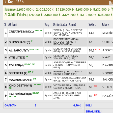
2. Koşu 17.45
Ha
Ikramiye:
Y
1.)
630.000
2.)
252.000
3.)
126.000
4.)
63.000
5.)
31.500
t
t
t
t
t
At Sahibi Primi:
1.)
126.000
2.)
50.400
3.)
25.200
4.)
12.600
5.)
6.300
t
t
t
t
t
S
At İsmi
Yaş
Orijin(Baba - Anne)
Sıklet
Jokey
TIZWAY (USA)
-
CREATIVE
SKG
SK
CREATIVE MIND(1)
1
61,5
M.M.BİL
3y k e
SLANG (USA)
/
CREATIVE
CAUSE (USA)
BODEMEISTER (USA)
-
K
2
57
O.YILDI
SHAWSHANK(6)
3y d e
KATUŞA
/
FUSAICHI
PEGASUS (USA)
MENDIP (USA)
-
ARBAAH
KG
K
DB
+1.70
3
A.SÖZE
AL SAROUT(7)
54,5
3y d e
(USA)
/
INVASOR (ARG)
CEMCEM
-
MY POEM
/
SK
4
59,5
N.AVCİ
VİTE VİTE(5)
3y d e
YONAGUSKA (USA)
AGRESIVO (USA)
-
TENERIFE
KG
DB
SK
5
56,5
TOLPER(4)
E.AKPI
3y d e
/
HENRYTHENAVIGATOR
(USA)
HAKEEM (USA)
-
CARNA
/
KG
K
6
58
SPEEDTAIL(2)
Y.GÖKÇ
3y d e
DIVINE LIGHT* (JPN)
TILSIT (USA)
-
DANAMORADA
DB
7
59,5
SAL.ÇEL
MAXIMUS MAN(3)
3y a e
(BRZ)
/
NOTATION (USA)
DB
SKG
KING DESTINY(9)
VICTOIRE PISA (JPN)
-
MISS
+2.00
8
C.TEPE
50
3y d e
GATSBY
/
MENDIP (USA)
SK
ANGEL OF DEATH
-
FAST
KG
DB
KALORİMATİK(8)
+1.30
9
50
HA.GÖ
3y d e
ANGEL
/
DIVINE LIGHT*
SKG
SK
(JPN)
GANYAN
1
İKİLİ
6,70 ₺
SIRALI İKİLİ