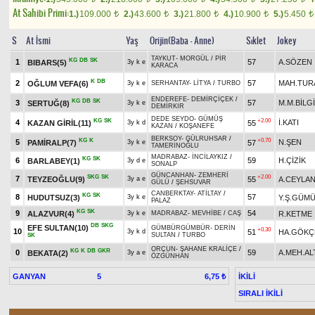
At Sahibi Primi:
1.)
109.000
2.)
43.600
3.)
21.800
4.)
10.900
5.)
5.450
t
t
t
t
t
S
At İsmi
Yaş
Orijin(Baba - Anne)
Sıklet
Jokey
TAYKUT
-
MORGÜL
/
PİR
KG
DB
SK
1
57
A.SÖZEN
BIBARS(5)
3y k e
KARACA
K
DB
2
57
MAH.TUR
OĞLUM VEFA(6)
3y k e
SERHANTAY
-
LİTYA
/
TURBO
ENDEREFE
-
DEMİRÇİÇEK
/
KG
DB
SK
3
57
M.M.BİLG
SERTUĞ(8)
3y k e
DEMİRKIR
DEDE SEYDO
-
GÜMÜŞ
KG
SK
+2.00
4
İ.KATI
KAZAN GİRİL(11)
55
3y k d
KAZAN
/
KOŞANEFE
BERKSOY
-
GÜLRUHSAR
/
KG
K
+0.70
5
N.ŞEN
PAMİRALP(7)
57
3y k e
TAMERİNOĞLU
MADRABAZ
-
İNCİLAYKIZ
/
KG
SK
6
59
H.ÇİZİK
BARLABEY(1)
3y d e
SONALP
GÜNCANHAN
-
ZEMHERİ
SKG
SK
+2.00
7
TEYZEOĞLU(9)
55
A.CEYLA
3y a e
GÜLÜ
/
ŞEHSUVAR
CANBERKTAY
-
ATİLTAY
/
KG
SK
8
57
HUDUTSUZ(3)
Y.Ş.GÜM
3y k e
PALAZ
KG
SK
9
54
ALAZVUR(4)
R.KETME
3y k e
MADRABAZ
-
MEVHİBE
/
CAŞ
DB
SKG
EFE SULTAN(10)
GÜMBÜRGÜMBÜR
-
DERİN
+0.30
10
51
HA.GÖKÇ
3y k d
SULTAN
/
TURBO
SK
ORÇUN
-
ŞAHANE KRALİÇE
/
KG
K
DB
GKR
0
59
A.MEH.AL
BEKATA(2)
3y a e
ÖZGÜNHAN
GANYAN
5
İKİLİ
6,75 ₺
SIRALI İKİLİ