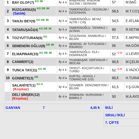
HABERKAN
-
AYBURAK
KG
SK
1
57
M.BAĞ
BAY OLOF(7)
4y a a
SULTAN
/
ODİNHAN
KG
DB
SK
RÜZGARSU(5)
TAMERİNOĞLU
-
YEDİİKLİM
/
2
58,5
M.T.CO
4y k a
ÖZGÜNHAN
(Satılık)
TAMERİNOĞLU
-
BEYAZ
KG
DB
SK
3
54,5
E.ATLA
TANJU BEY(9)
4y k a
ALTIN
/
CAŞ
TAMERİNOĞLU
-
TATARKIZ
/
KG
DB
SK
4
60
R.KETM
TATARUŞAĞI(4)
4y k a
ALTAHA
ÖZGÜNHAN
-
ANAMURLU
/
KG
5
57,5
E.AKPI
TOZYUTTURAN(6)
4y k a
BİLGİN
SEMEND
-
AY TUTULMASI
/
DB
SK
6
56
HA.GÖ
SEMENDİN OĞLU(8)
4y a a
RİKARDO
TAMERİNOĞLU
-
ELA
/
KG
DB
SK
+2.00
7
U.LEVE
ELMAPINAR(10)
52
4y k k
DEMİRKAZIK
YILMABAŞAR
-
DERYANUR
/
8
CANMERT(2)
60,5
M.ÇELİK
4y a a
İBOCAN
TAYKUT
-
KÜÇÜKTUNCA
/
KG
SK
+0.60
9
S.YAZI
TUNCA TAY(11)
52
4y k k
TURBO
KURTEL
-
ADIGÜL
/
DB
10
60,5
H.TURA
GÜNMETE(3)
4y d a
TOMANCHIE (US)
KG
K
SALAHİYET(1)
ÖZHABER
-
DENİZMERYEM
/
61,5
Y.Ş.GÜ
4y d a
BİLGİN
(Koşmaz)
DELİ ŞİMŞEK(12)
AYABAKAN
-
NURHANIM
/
50
M.A.AYD
4y d a
(Koşmaz)
BAMKA.3
GANYAN
7
İKİLİ
4,45 ₺
SIRALI İKİLİ
7. ÇİFTE