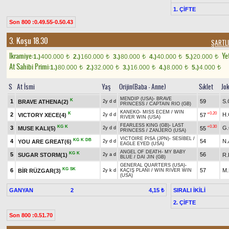
1. ÇİFTE
Son 800 :0.49.55-0.50.43
3. Koşu 18.30
ŞARTLI
Ikramiye:
Yet
1.)
400.000
2.)
160.000
3.)
80.000
4.)
40.000
5.)
20.000
t
t
t
t
t
At Sahibi Primi:
1.)
80.000
2.)
32.000
3.)
16.000
4.)
8.000
5.)
4.000
t
t
t
t
t
S
At İsmi
Yaş
Orijin(Baba - Anne)
Sıklet
Jo
MENDIP (USA)
-
BRAVE
K
1
59
S
BRAVE ATHENA(2)
2y d d
PRINCESS
/
CAPTAIN RIO (GB)
KANEKO
-
MISS ECEM
/
WIN
K
+0.20
2
H.
VICTORY XECE(4)
57
2y d d
RIVER WIN (USA)
FEARLESS KING (GB)
-
LAST
KG
K
+0.30
3
G
MUSE KALI(5)
55
2y d d
PRINCESS
/
ZANJERO (USA)
VICTOIRE PISA (JPN)
-
SESİBEL
/
KG
K
DB
4
54
N.
YOU ARE GREAT(6)
2y d d
EAGLE EYED (USA)
ANGEL OF DEATH
-
MY BABY
KG
K
5
56
SUGAR STORM(1)
R
2y a d
BLUE
/
DAI JIN (GB)
GENERAL QUARTERS (USA)
-
KG
SK
6
57
M.
BİR RÜZGAR(3)
2y k d
KAÇIŞ PLANI
/
WIN RIVER WIN
(USA)
GANYAN
2
SIRALI İKİLİ
4,15 ₺
2. ÇİFTE
Son 800 :0.51.70