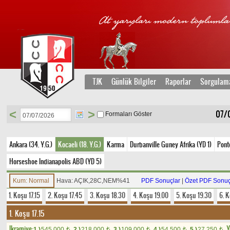
TJK
Günlük Bilgiler
Raporlar
Sorgulam
<
>
07/0
Formaları Göster
Ankara (34. Y.G.)
Kocaeli (18. Y.G.)
Karma
Durbanville Guney Afrika (YD 1)
Ponte
Horseshoe Indianapolis ABD (YD 5)
Kum: Normal
Hava: AÇIK,28C,NEM%41
PDF Sonuçlar
|
Özet PDF Sonuç
1. Koşu 17.15
2. Koşu 17.45
3. Koşu 18.30
4. Koşu 19.00
5. Koşu 19.30
6. 
1. Koşu 17.15
Ikramiye:
Y
1.)
545.000
2.)
218.000
3.)
109.000
4.)
54.500
5.)
27.250
t
t
t
t
t