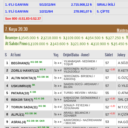
1. 6'LI GANYAN
5/1/2/11/9/4
SIRALI İKİLİ
2.715.908,12 ₺
1. 5'Lİ GANYAN
1/2/11/9/4
5. ÇİFTE
278.991,07 ₺
Son 800 :0.51.83-0.52.37
7. Koşu 20.30
Maide
Ikramiye:
Y
1.)
545.000
2.)
218.000
3.)
109.000
4.)
54.500
5.)
27.250
t
t
t
t
t
At Sahibi Primi:
1.)
109.000
2.)
43.600
3.)
21.800
4.)
10.900
5.)
5.450
t
t
t
t
t
S
At İsmi
Yaş
Orijin(Baba - Anne)
Sıklet
Jokey
YILMABAŞAR
-
NEDİMEM
/
KG
DB
SK
1
57
A.SÖZ
BEGİHAN(5)
3y a e
TOŞUR
SERDÜMEN
-
KUTLU KIZ
/
KG
K
+1.00
2
ZORLU HAYAT(12)
52
R.KET
3y a d
YILDIZOĞLU
SERDÜMEN
-
BİRSENLİ
/
KG
DB
SK
3
57
G.ÖZÇ
ALTIN NOKTA(3)
3y a e
KARATAŞ
SAADIN GÜCÜ
-
ARDANAY
/
SK
4
57
O.YILD
USKUMRU(8)
3y a e
BİLGİN
K
DB
5
55
O.ATM
PATARA(10)
3y a d
TURBO
-
MEVSİM
/
ARASLI
KARAÜZÜM
-
ÖZÖNDERKIZ
/
KG
K
DB
+0.30
6
SAL.Ç
REKOR TAY(7)
57
3y k e
SAĞANAK
SONALP
-
FEYEZAN
/
KG
SK
+1.20
7
TORUN SADA(11)
52
M.T.C
3y d d
ÖZGÜNHAN
ARASLI
-
BELMACIK
/
KG
DB
SK
+0.20
8
H.ÇİZİ
ALPLİ(1)
57
3y a e
ÖZHABER
KAYAYÜREKLİ
-
NAZİREHANIM
KG
DB
SK
GKR
9
53
ASRAL(4)
HA.G
3y a e
/
İBOCAN
KG
DB
SK