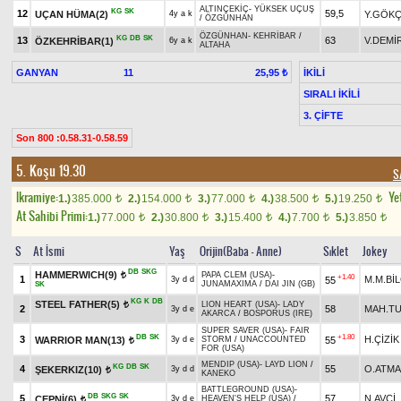
ALTINÇEKİÇ
-
YÜKSEK UÇUŞ
KG
SK
12
59,5
UÇAN HÜMA(2)
Y.GÖK
4y a k
/
ÖZGÜNHAN
ÖZGÜNHAN
-
KEHRİBAR
/
KG
DB
SK
13
63
V.DEMİ
ÖZKEHRİBAR(1)
6y a k
ALTAHA
GANYAN
11
İKİLİ
25,95 ₺
SIRALI İKİLİ
3. ÇİFTE
Son 800 :0.58.31-0.58.59
5. Koşu 19.30
S
Ikramiye:
Yet
1.)
385.000
2.)
154.000
3.)
77.000
4.)
38.500
5.)
19.250
t
t
t
t
t
At Sahibi Primi:
1.)
77.000
2.)
30.800
3.)
15.400
4.)
7.700
5.)
3.850
t
t
t
t
t
S
At İsmi
Yaş
Orijin(Baba - Anne)
Sıklet
Jokey
DB
SKG
HAMMERWICH(9)
PAPA CLEM (USA)
-
t
+1.40
1
M.M.Bİ
55
3y d d
JUNAMAXIMA
/
DAI JIN (GB)
SK
KG
K
DB
STEEL FATHER(5)
LION HEART (USA)
-
LADY
t
2
58
MAH.T
3y d e
AKARCA
/
BOSPORUS (IRE)
SUPER SAVER (USA)
-
FAIR
DB
SK
+1.80
3
H.ÇİZİK
WARRIOR MAN(13)
55
3y d e
STORM
/
UNACCOUNTED
t
FOR (USA)
MENDIP (USA)
-
LAYD LION
/
KG
DB
SK
4
55
O.ATM
ŞEKERKIZ(10)
3y d d
t
KANEKO
BATTLEGROUND (USA)
-
DB
SKG
SK
5
57
N.AVCİ
ÇEPNİ(6)
3y d e
HEAVEN'S HELP (USA)
/
t