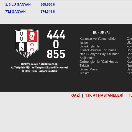
1. 3'LÜ GANYAN
365.860 ₺
7'Lİ GANYAN
374.349 ₺
KURUMSAL
Kanunlar ve Yönetmelikler
Öne
İlanlar
Ulu
Bayilik İşlemleri
Fot
Kişisel Verilerin Korunması
Bağ
Nasıl Ganyan Bayi Olunur?
Bah
Bağlantılar
Bah
Online İşlemler(Cari Hesap
Kaz
Takibi)
Nas
Beyaz Masa
Be
İletişim
Çer
GAZİ
|
TJK AT HASTANELERİ
|
T