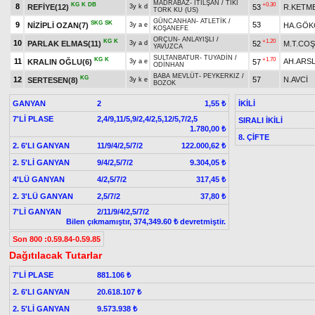
MADRABAZ
-
İTİLŞAN
/
TIKI
KG
K
DB
+0.30
8
REFİYE(12)
53
R.KETM
3y k d
TORK KU (US)
GÜNCANHAN
-
ATLETİK
/
SKG
SK
9
53
NİZİPLİ OZAN(7)
HA.GÖK
3y a e
KOŞANEFE
ORÇUN
-
ANLAYIŞLI
/
KG
K
+1.20
10
PARLAK ELMAS(11)
52
M.T.CO
3y a d
YAVUZCA
SULTANBATUR
-
TUYADİN
/
KG
K
+1.70
11
AH.ARS
KRALIN OĞLU(6)
57
3y a e
ODİNHAN
BABA MEVLÜT
-
PEYKERKIZ
/
KG
12
57
N.AVCİ
SERTESEN(8)
3y k e
BOZOK
GANYAN
2
İKİLİ
1,55 ₺
7'Lİ PLASE
2,4/9,11/5,9/2,4/2,5,12/5,7/2,5
SIRALI İKİLİ
1.780,00 ₺
8. ÇİFTE
2. 6'LI GANYAN
11/9/4/2,5/7/2
122.000,62 ₺
2. 5'Lİ GANYAN
9/4/2,5/7/2
9.304,05 ₺
4'LÜ GANYAN
4/2,5/7/2
317,45 ₺
2. 3'LÜ GANYAN
2,5/7/2
37,80 ₺
7'Lİ GANYAN
2/11/9/4/2,5/7/2
Bilen çıkmamıştır, 374,349.60 ₺ devretmiştir.
Son 800 :0.59.84-0.59.85
Dağıtılacak Tutarlar
7'Lİ PLASE
881.106 ₺
2. 6'LI GANYAN
20.618.107 ₺
2. 5'Lİ GANYAN
9.573.938 ₺