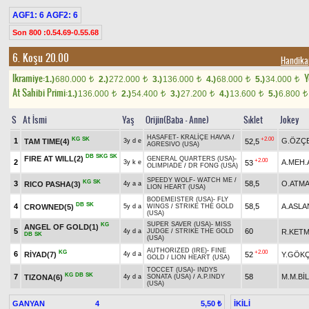
AGF1: 6 AGF2: 6
Son 800 :0.54.69-0.55.68
6. Koşu 20.00
Handika
Ikramiye:
Y
1.)
680.000
2.)
272.000
3.)
136.000
4.)
68.000
5.)
34.000
t
t
t
t
t
At Sahibi Primi:
1.)
136.000
2.)
54.400
3.)
27.200
4.)
13.600
5.)
6.800
t
t
t
t
t
S
At İsmi
Yaş
Orijin(Baba - Anne)
Sıklet
Jokey
HASAFET
-
KRALİÇE HAVVA
/
KG
SK
+2.00
1
G.ÖZÇE
TAM TIME(4)
52,5
3y d e
AGRESIVO (USA)
DB
SKG
SK
FIRE AT WILL(2)
GENERAL QUARTERS (USA)
-
+2.00
2
A.MEH.
53
3y k e
OLIMPIADE
/
DR FONG (USA)
SPEEDY WOLF
-
WATCH ME
/
KG
SK
3
58,5
O.ATM
RICO PASHA(3)
4y a a
LION HEART (USA)
BODEMEISTER (USA)
-
FLY
DB
SK
4
58,5
A.ASLA
CROWNED(5)
5y d a
WINGS
/
STRIKE THE GOLD
(USA)
SUPER SAVER (USA)
-
MISS
KG
ANGEL OF GOLD(1)
5
60
R.KET
4y d a
JUDGE
/
STRIKE THE GOLD
DB
SK
(USA)
AUTHORIZED (IRE)
-
FINE
KG
+2.00
6
RİYAD(7)
52
Y.GÖK
4y d a
GOLD
/
LION HEART (USA)
TOCCET (USA)
-
INDYS
KG
DB
SK
7
58
M.M.Bİ
TIZONA(6)
4y d a
SONATA (USA)
/
A.P.INDY
(USA)
GANYAN
4
İKİLİ
5,50 ₺