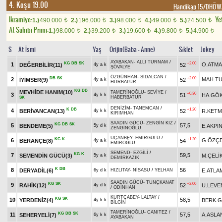
4. Koşu 19.00
Handikap 15/DHÖW/
Ikramiye:
Yet
1.)
490.000
2.)
196.000
3.)
98.000
4.)
49.000
5.)
24.500
t
t
t
t
t
At Sahibi Primi:
1.)
98.000
2.)
39.200
3.)
19.600
4.)
9.800
5.)
4.900
t
t
t
t
t
S
At İsmi
Yaş
Orijin(Baba - Anne)
Sıklet
Jokey
AYABAKAN
-
ALLI TURNAM
/
KG
DB
SK
+2.00
1
O.ATM
DEĞERBİLİR(11)
52
4y a k
ŞÖVALYE
ÖZGÜNHAN
-
SİDALCAN
/
DB
SK
+2.00
2
MAH.T
İYİMSER(9)
52
4y a k
HÜRBATUR
KG
DB
MEVHİDE HANIM(10)
TAMERİNOĞLU
-
SEVİYE
/
+0.30
3
51
HA.GÖ
4y k k
HABERBATUR
SK
DENİZİM
-
TANEMCAN
/
K
DB
+1.20
4
BERİVANCAN(13)
52
R.KET
4y k k
KIRIMHAN
SAADIN GÜCÜ
-
ZENGİN KIZ
/
KG
DB
SK
5
57,5
BENDEME(5)
E.AKPI
5y d k
ZENGİNOĞLU
UÇANBEY
-
EMİRGÜLÜ
/
KG
K
+1.20
6
G.ÖZÇE
BERANÇE(8)
54
4y a k
EMİROĞLU
SEMEND
-
EZGİLİ
/
KG
K
7
59,5
SEMENDİN GÜCÜ(3)
M.ÇELİ
5y a k
DEMİRKAZIK
K
DB
8
56
DERYADİL(6)
E.ATLA
6y d k
HIZLITAY
-
NİSASU
/
YELHAN
SAADIN GÜCÜ
-
TUNÇKANAT
KG
SK
+2.00
9
RAHİK(12)
52
U.LEVE
4y d k
/
ODİNHAN
KURTÇABEY
-
LALTAY
/
KG
SK
10
58,5
YERDENİZ(4)
BERK.
4y k k
BİLGİN
TAMERİNOĞLU
-
CANITEZ
/
KG
DB
SK
11
57,5
A.ASLA
SEHERYELİ(7)
6y k k
AYABAKAN