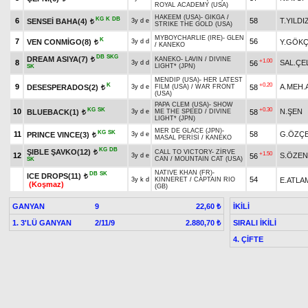
ROYAL ACADEMY (USA)
HAKEEM (USA)
-
GIKGA
/
KG
K
DB
6
58
T.YILDI
SENSEİ BAHA(4)
3y d e
t
STRIKE THE GOLD (USA)
MYBOYCHARLIE (IRE)
-
GLEN
K
7
56
VEN CONMİGO(8)
Y.GÖK
3y d d
t
/
KANEKO
DB
SKG
DREAM ASIYA(7)
KANEKO
-
LAVIN
/
DIVINE
t
+1.00
8
SAL.ÇE
56
3y d d
LIGHT* (JPN)
SK
MENDIP (USA)
-
HER LATEST
K
+0.20
9
A.MEH.
DESESPERADOS(2)
58
3y d e
FILM (USA)
/
WAR FRONT
t
(USA)
PAPA CLEM (USA)
-
SHOW
KG
SK
+0.30
10
N.ŞEN
BLUEBACK(1)
58
3y d e
ME THE SPEED
/
DIVINE
t
LIGHT* (JPN)
MER DE GLACE (JPN)
-
KG
SK
11
58
G.ÖZÇE
PRINCE VINCE(3)
3y d e
t
MASAL PERİSİ
/
KANEKO
KG
DB
ŞIBLE ŞAVKO(12)
CALL TO VICTORY
-
ZİRVE
t
+1.50
12
S.ÖZEN
56
3y d e
CAN
/
MOUNTAIN CAT (USA)
SK
NATIVE KHAN (FR)
-
DB
SK
ICE DROPS(11)
t
54
E.ATLA
3y k d
KINNERET
/
CAPTAIN RIO
(Koşmaz)
(GB)
GANYAN
9
İKİLİ
22,60 ₺
1. 3'LÜ GANYAN
2/11/9
SIRALI İKİLİ
2.880,70 ₺
4. ÇİFTE