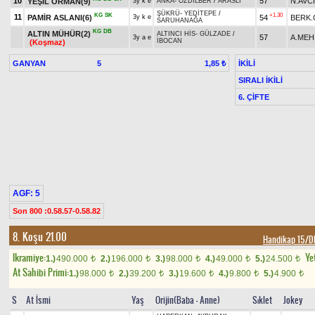
10
57
N.AVCİ
YEŞİL ORMAN(9)
3y k e
ANKA
-
ÖZDİLBER
/
ARASLI
ŞÜKRÜ
-
YEDİTEPE
/
KG
SK
+1.30
11
PAMİR ASLANI(6)
54
BERK
3y k e
SARUHANAĞA
KG
DB
ALTIN MÜHÜR(2)
ALTINCI HİS
-
GÜLZADE
/
57
A.MEH
3y a e
İBOCAN
(Koşmaz)
GANYAN
5
İKİLİ
1,85 ₺
SIRALI İKİLİ
6. ÇİFTE
AGF: 5
Son 800 :0.58.57-0.58.82
8. Koşu 21.00
Handikap 15/D
Ikramiye:
Yet
1.)
490.000
2.)
196.000
3.)
98.000
4.)
49.000
5.)
24.500
t
t
t
t
t
At Sahibi Primi:
1.)
98.000
2.)
39.200
3.)
19.600
4.)
9.800
5.)
4.900
t
t
t
t
t
S
At İsmi
Yaş
Orijin(Baba - Anne)
Sıklet
Jokey