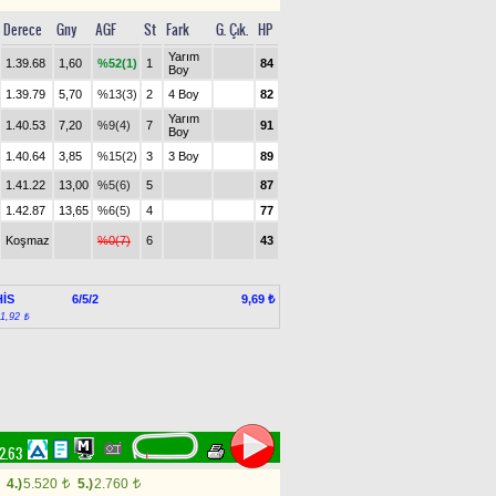
Derece
Gny
AGF
St
Fark
G. Çık.
HP
Yarım
1.39.68
1,60
%52(1)
1
84
Boy
1.39.79
5,70
%13(3)
2
4 Boy
82
Yarım
1.40.53
7,20
%9(4)
7
91
Boy
1.40.64
3,85
%15(2)
3
3 Boy
89
1.41.22
13,00
%5(6)
5
87
1.42.87
13,65
%6(5)
4
77
Koşmaz
%0(7)
6
43
İS
6/5/2
9,69 ₺
:1,92 ₺
52.63
4.)
5.520
5.)
2.760
t
t