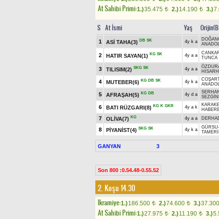
At Sahibi Primi:
1.)
35.475
2.)
14.190
3.)
7
t
t
S
At İsmi
Yaş
Orijin(
DOĞAN
DB
SK
1
ASİ TAHA(3)
4y k a
ANADOL
CANKA
KG
SK
2
HATIR SAYAN(1)
4y a a
TUNCA
ÖZDUR
SKG
SK
3
TILISIM(2)
4y a a
HİSAR
COŞART
KG
DB
SK
4
MUTEBER(6)
4y k a
ANADO
SERHAN
KG
DB
5
AFRAŞAH(5)
4y d a
SEZGİN
KARAK
KG
K
GKR
6
BATI RÜZGARI(8)
4y a k
HABER
KG
7
OLİVA(7)
4y a a
DERHA
GÜRSU
SKG
SK
8
PİYANİST(4)
4y k a
TAMER
GANYAN
3
Son 800 :0.54.48-0.55.52
2. Koşu 14.30
Ikramiye:
1.)
186.500
2.)
74.600
3.)
37.30
t
t
At Sahibi Primi:
1.)
27.975
2.)
11.190
3.)
5
t
t