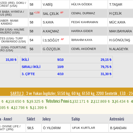
IZED (IRE)
-
DOKU
/
58
V.ABİŞ
HÜLYA GÖDEK
T.TAŞAR
CREST (USA)
 BABA
-
HYPATIA
/
+1.50
AP
CEMAL DURMAZ
H.ÇELİK
58
SAL.ÇELİK
US (IRE)
RABER
-
MIAMI
58
S.KAYA
FEDAİ KAHRAMAN
MÜC.KAYA
/
KANEKO
EM (USA)
-
HALİME
58
A.KAÇMAZ
HARİKA GİDER
MAH.BAYKARA
ANJERO (USA)
TES (USA)
-
TURF
AP
54
İBRAHİM KAYA
H.GÖNÜLTAŞ
İ.S.SÖĞÜT
/
OKAWANGO (USA)
 (USA)
-
FOURTUNE
56
G.ÖZÇELİK
CEMİL AKDÖNER
N.ALAGEYİK
ERO (USA)
İKİLİ
9/10
15,00 ₺
29,15 ₺
SIRALI İKİLİ
10/9
79,75 ₺
3. ÇİFTE
4/10
31,30 ₺
ŞARTLI 3
, 3 ve Yukarı İngilizler, 51.50 kg, 60 kg, 61.50 kg, 2200 Sentetik
,
E.İ.D. :
2.
Yetistirici Primi:
0
4.)
18.650
5.)
9.325
1.)
32.171
2.)
12.869
3.)
6.434
4
t
t
t
t
t
t
.595
4.)
2.798
5.)
1.399
t
t
t
a - Anne)
Sıklet
Jokey
Sahip
Antrenörü
E
-
DIVINE LIFE
/
58,5
Ö.YILDIRIM
UFUK KURTLAR
B.ŞANDAN
GHT* (JPN)