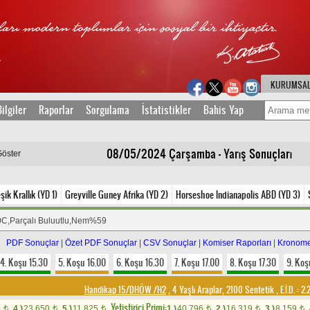
KURUMSA
ilgiler
Raporlar
Sorgulama
İstatistikler
Bahis Yap
08/05/2024 Çarşamba - Yarış Sonuçları
Göster
şik Krallık (YD 1)
Greyville Guney Afrika (YD 2)
Horseshoe Indianapolis ABD (YD 3)
0C,Parçalı Buluutlu,Nem%59
PDF Sonuçlar
|
Özet PDF Sonuçlar
|
CSV Sonuçlar
|
Komiser Raporları
|
Kronome
4. Koşu 15.30
5. Koşu 16.00
6. Koşu 16.30
7. Koşu 17.00
8. Koşu 17.30
9. Koş
Handikap 15/DHÖW /H2
, 4 Yaşlı Araplar, 2100 Sentetik
,
E.İ.D. :
2.
Yetistirici Primi:
0
4.)
23.650
5.)
11.825
1.)
40.796
2.)
16.319
3.)
8.159
t
t
t
t
t
t