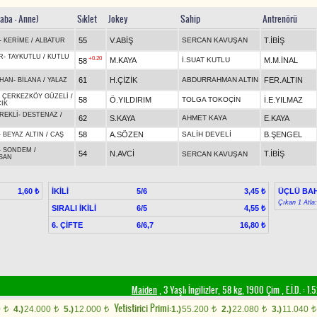
Baba - Anne)
Sıklet
Jokey
Sahip
Antrenörü
55
V.ABİŞ
SERCAN KAVUŞAN
T.İBİŞ
-
KERİME
/
ALBATUR
R
-
TAYKUTLU
/
KUTLU
+0.20
M.KAYA
İ.SUAT KUTLU
M.M.İNAL
58
61
H.ÇİZİK
ABDURRAHMAN ALTIN
FER.ALTIN
HAN
-
BİLANA
/
YALAZ
-
ÇERKEZKÖY GÜZELİ
/
58
Ö.YILDIRIM
TOLGA TOKOÇİN
İ.E.YILMAZ
IK
REKLİ
-
DESTENAZ
/
62
S.KAYA
AHMET KAYA
E.KAYA
58
A.SÖZEN
SALİH DEVELİ
B.ŞENGEL
-
BEYAZ ALTIN
/
CAŞ
-
SONDEM
/
54
N.AVCİ
T.İBİŞ
SERCAN KAVUŞAN
SAN
İKİLİ
5/6
ÜÇLÜ BAH
1,60 ₺
3,45 ₺
Çıkan 1 Atla
SIRALI İKİLİ
6/5
4,55 ₺
6. ÇİFTE
6/6,7
16,80 ₺
Maiden
, 3 Yaşlı İngilizler, 58 kg, 1900 Çim
,
E.İ.D. :
1.
Yetistirici Primi:
0
4.)
24.000
5.)
12.000
1.)
55.200
2.)
22.080
3.)
11.040
t
t
t
t
t
t