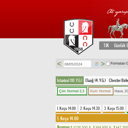
TJK
Günlük B
<
>
Formaları 
İstanbul (10. Y.G.)
Elazığ (4. Y.G.)
Chester Birle
Çim: Normal 3,3
Kum: Normal
Hava: 2
1. Koşu 14.00
2. Koşu 14.30
3. Koşu 15.00
1. Koşu 14.00
Ikramiye:
1.)
236.500
2.)
94.600
3.)
47.30
t
t