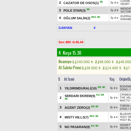
LUXOR
SK
2
CAZATOR DE OSOS(1)
2y d e
HEART 
MENDIP
SK
3
POLE STAR(3)
2y d d
VICTOR
EUPRHA
SKG
SK
4
OĞLUM SALİH(2)
2y d e
KARABE
GANYAN
4
Son 800 :0.45.44
4. Koşu 15.30
Ikramiye:
1.)
240.000
2.)
96.000
3.)
48.00
t
t
At Sahibi Primi:
1.)
36.000
2.)
14.400
3.)
7
t
t
S
At İsmi
Yaş
Orijin(B
BODEME
DB
SK
1
YILDIRIMDURALİ(10)
3y d e
SONG
/
CRIMEA
KG
DB
SERDARI EKREM(9)
2
3y d e
THE VA
SK
MACTO (
TOROK (
DB
SK
3
AGENT ZERO(2)
3y d e
(USA)
/
BLUEGR
SKG
SK
4
MISTY HILLS(7)
3y a e
HOLY H
HOLY BU
SIDNEY'
KG
SK
5
NO PASARAN(8)
3y d e
AKOYA (