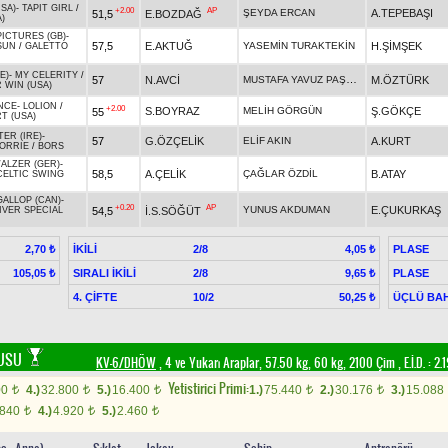
SA)
-
TAPIT GIRL
/
+2.00
AP
ŞEYDA ERCAN
A.TEPEBAŞI
51,5
E.BOZDAĞ
A)
ICTURES (GB)
-
57,5
E.AKTUĞ
YASEMİN TURAKTEKİN
H.ŞİMŞEK
SUN
/
GALETTO
E)
-
MY CELERITY
/
MUSTAFA YAVUZ PAŞAOĞLU
57
N.AVCİ
M.ÖZTÜRK
 WIN (USA)
NCE
-
LOLION
/
+2.00
S.BOYRAZ
MELİH GÖRGÜN
Ş.GÖKÇE
55
T (USA)
ER (IRE)
-
57
G.ÖZÇELİK
ELİF AKIN
A.KURT
ORRIE
/
BORS
ALZER (GER)
-
58,5
A.ÇELİK
ÇAĞLAR ÖZDİL
B.ATAY
CELTIC SWING
GALLOP (CAN)
-
+0.20
AP
YUNUS AKDUMAN
E.ÇUKURKAŞ
54,5
İ.S.SÖĞÜT
IVER SPECIAL
İKİLİ
2/8
PLASE
2,70 ₺
4,05 ₺
SIRALI İKİLİ
2/8
PLASE
105,05 ₺
9,65 ₺
4. ÇİFTE
10/2
ÜÇLÜ BAH
50,25 ₺
ŞUSU
KV-6/DHÖW
, 4 ve Yukarı Araplar, 57.50 kg, 60 kg, 2100 Çim
,
E.İ.D. :
2.
Yetistirici Primi:
00
4.)
32.800
5.)
16.400
1.)
75.440
2.)
30.176
3.)
15.088
t
t
t
t
t
.840
4.)
4.920
5.)
2.460
t
t
t