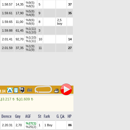
%9(5)
1.58.57
14,35
5
37
%8(5)
%5(8)
1.59.61
17,90
9
35
%4(8)
%8(6)
2,5
1.59.65
11,00
8
%8(6)
boy
%1(11)
1.59.88
61,45
3
%1(10)
%1(10)
2.01.41
92,70
10
14
%1(11)
%1(9)
2.01.59
37,35
11
27
%1(9)
14.84
.)
3.217
5.)
1.609
t
t
Derece
Gny
AGF
St
Fark
G. Çık.
HP
%27(1)
2.20.31
2,70
1
1 Boy
86
%25(2)