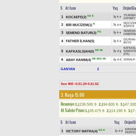
S
At İsmi
Yaş
Orijin(B
YILMAB
KG
K
1
KOCAEFE(2)
3y k e
DAYIBEY
MÜCİZE
K
2
BİR MUCİZEM(1)
3y a e
EĞRİCE
SEMEND
KG
3
SEMEND BATUR(3)
3y k e
HABERB
DİLİRAN
4
FATHER İLHAN(5)
3y k e
BÜYÜ
KAFKASL
DB
SK
5
KAFKASLIŞAH(6)
3y d g
NAMOOS 
(FR)
DB
SKG
SK
6
ABAY HANIM(4)
3y d d
SONALP
GANYAN
2
Son 800 :0.51.20-0.51.52
3. Koşu 15.00
Ikramiye:
1.)
236.500
2.)
94.600
3.)
47.30
t
t
At Sahibi Primi:
1.)
35.475
2.)
14.190
3.)
7
t
t
S
At İsmi
Yaş
Orijin(
KIRDEM
KG
K
1
VICTORY MATRA(4)
2y d d
PERFE