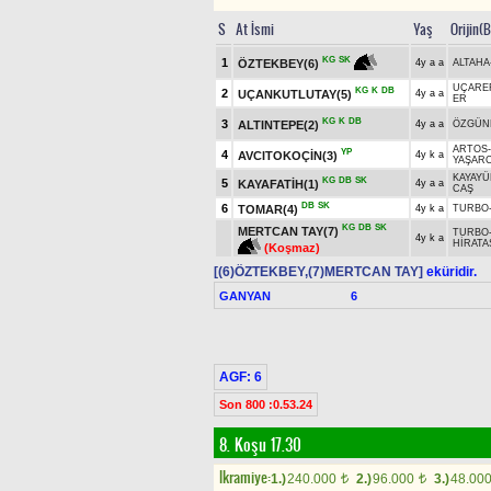
S
At İsmi
Yaş
Orijin(
KG
SK
1
ÖZTEKBEY(6)
4y a a
ALTAHA
UÇARE
KG
K
DB
2
UÇANKUTLUTAY(5)
4y a a
ER
KG
K
DB
3
ALTINTEPE(2)
4y a a
ÖZGÜN
ARTOS
YP
4
AVCITOKOÇİN(3)
4y k a
YAŞARC
KAYAYÜ
KG
DB
SK
5
KAYAFATİH(1)
4y a a
CAŞ
DB
SK
6
TOMAR(4)
4y k a
TURBO
KG
DB
SK
MERTCAN TAY(7)
TURBO
4y k a
HİRATA
(Koşmaz)
[(6)ÖZTEKBEY,(7)MERTCAN TAY]
eküridir.
GANYAN
6
AGF: 6
Son 800 :0.53.24
8. Koşu 17.30
Ikramiye:
1.)
240.000
2.)
96.000
3.)
48.00
t
t