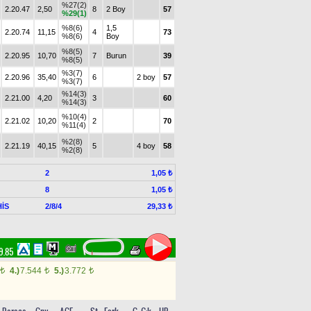
%27(2)
2.20.47
2,50
8
2 Boy
57
%29(1)
%8(6)
1,5
2.20.74
11,15
4
73
%8(6)
Boy
%8(5)
2.20.95
10,70
7
Burun
39
%8(5)
%3(7)
2.20.96
35,40
6
2 boy
57
%3(7)
%14(3)
2.21.00
4,20
3
60
%14(3)
%10(4)
2.21.02
10,20
2
70
%11(4)
%2(8)
2.21.19
40,15
5
4 boy
58
%2(8)
2
1,05 ₺
8
1,05 ₺
İS
2/8/4
29,33 ₺
19.85
4.)
7.544
5.)
3.772
t
t
t