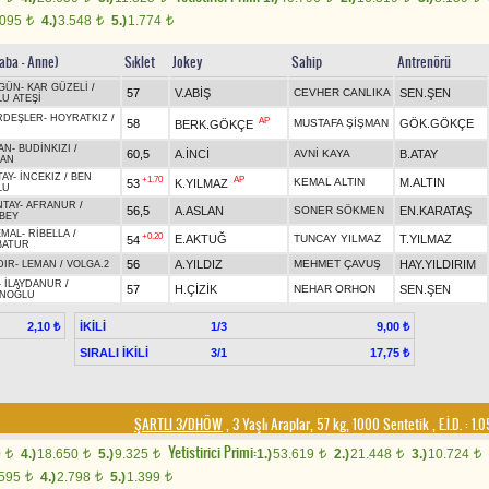
.095
4.)
3.548
5.)
1.774
t
t
t
Baba - Anne)
Sıklet
Jokey
Sahip
Antrenörü
GÜN
-
KAR GÜZELİ
/
57
V.ABİŞ
CEVHER CANLIKA
SEN.ŞEN
U ATEŞİ
RDEŞLER
-
HOYRATKIZ
/
AP
58
MUSTAFA ŞİŞMAN
GÖK.GÖKÇE
BERK.GÖKÇE
AN
-
BUDİNKIZI
/
60,5
A.İNCİ
AVNİ KAYA
B.ATAY
HAN
AY
-
İNCEKIZ
/
BEN
+1.70
AP
KEMAL ALTIN
M.ALTIN
53
K.YILMAZ
LU
TAY
-
AFRANUR
/
56,5
A.ASLAN
SONER SÖKMEN
EN.KARATAŞ
BEY
EMAL
-
RİBELLA
/
+0.20
E.AKTUĞ
TUNCAY YILMAZ
T.YILMAZ
54
BATUR
56
A.YILDIZ
MEHMET ÇAVUŞ
HAY.YILDIRIM
DIR
-
LEMAN
/
VOLGA.2
-
İLAYDANUR
/
57
H.ÇİZİK
NEHAR ORHON
SEN.ŞEN
İNOĞLU
İKİLİ
1/3
2,10 ₺
9,00 ₺
SIRALI İKİLİ
3/1
17,75 ₺
ŞARTLI 3/DHÖW
, 3 Yaşlı Araplar, 57 kg, 1000 Sentetik
,
E.İ.D. :
1.0
Yetistirici Primi:
0
4.)
18.650
5.)
9.325
1.)
53.619
2.)
21.448
3.)
10.724
t
t
t
t
t
t
.595
4.)
2.798
5.)
1.399
t
t
t