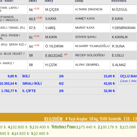
ba - Anne)
Sıklet
Jokey
Sahip
Antrenörü
İYAR
-
LAPİS
/
+0.20
M.ÇİÇEK
H.TARIK DİKENCİK
M.ÖZGÜL
56
R
EFSANESİ
-
+0.20
S.KAYA
AHMET KAYA
E.KAYA
60,5
Lİ
/
YAVUZCA
57,5
V.ABİŞ
MURAT KAYA
Y.DEMİRKIRAN
LKELİ
/
EMAEL (PL)
 (RU)
-
RİHEM
/
+0.10
M.KAYA
GÜVEN ŞAHLI
K.KAYALIK
61
AL
 (RU)
-
SERAY KIZI
/
+1.50
Ö.YILDIRIM
M.GARİP YILMAZOĞLU
R.SUNA
54
LU
-
BLUE VELVET
/
AP
58
RECEP GÜLDOĞDU
E.USLU
E.BOZDAĞ
U
-
ANIKIZ
/
58
H.ÇİZİK
ALPAY DEMİREL
S.ALMAZ
İKİLİ
2/6
ÜÇLÜ BAH
9,80 ₺
15,00 ₺
Çıkan 1 Atla
SIRALI İKİLİ
6/2
10.355,54 ₺
42,65 ₺
5. ÇİFTE
2/6
1.782,77 ₺
32,90 ₺
KV-6/DHÖW
, 4 Yaşlı Araplar, 58 kg, 1500 Sentetik
,
E.İ.D. :
1.
Yetistirici Primi:
00
4.)
32.800
5.)
16.400
1.)
75.440
2.)
30.176
3.)
15.088
t
t
t
t
t
.840
4.)
4.920
5.)
2.460
t
t
t