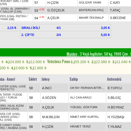
-
ROCKET GIRL
/
LION
57
H.ÇİZİK
GÜLİZAR YANIK
C.KATI
(USA)
 (USA)
-
AL JAWHARA
/
+2.00
G.ÖZÇELİK
BİHTERCAN ATAÇ
T.ATAÇ
53
Y GALLOP (CAN)
TES (USA)
-
PIETRA
/
+1.50
A.ÇELİK
MAHİR TEKİNALP
S.BECENE
54
YHAN (GB)
SIRALI İKİLİ
4/1
2,15 ₺
3,05 ₺
2. ÇİFTE
2/4
5,55 ₺
Maiden
, 3 Yaşlı İngilizler, 58 kg, 1900 Çim
,
Yetistirici Primi:
0
4.)
24.000
5.)
12.000
1.)
55.200
2.)
22.080
3.)
11.040
t
t
t
t
t
t
.200
4.)
3.600
5.)
1.800
t
t
t
aba - Anne)
Sıklet
Jokey
Sahip
Antrenörü
ISTER (USA)
-
LOVE
OKTAY FERHAN BİTİRMİŞ
58
A.İNCİ
B.TOPCU
PERFECTO
N TATAR
-
FUDGE
58
A.SÖZEN
ALİ CAN ARACI
S.BİLGİÇ
LLEY
/
TORUK
IRE)
IRE)
-
HILAL KIZIM
58
A.ÇELİK
YÜKSEL GÖKTÜRK
H.BOYRAZ
LONHRO (AUS)
ASS CAT (USA)
-
58
M.M.BİLGİN
NİMET ARİF KURTEL
H.YÜZBAŞI
EAVENS (USA)
/
LL (USA)
S CANDY (USA)
-
58
H.ÇİZİK
HİKMET TERZİ
T.YILMAZ
IRE)
/
ANABAA (USA)