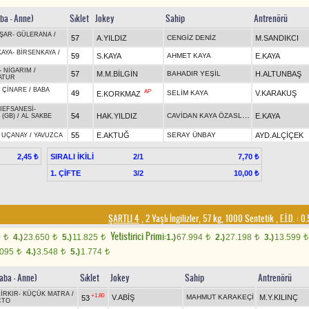
aba - Anne)
Sıklet
Jokey
Sahip
Antrenörü
AŞAR
-
GÜLERANA
/
57
A.YILDIZ
CENGİZ DENİZ
M.SANDIKCI
KAYA
-
BİRSENKAYA
/
59
S.KAYA
AHMET KAYA
E.KAYA
-
NİGARIM
/
57
M.M.BİLGİN
BAHADIR YEŞİL
H.ALTUNBAŞ
ATUR
-
ÇİNARE
/
BABA
AP
49
SELİM KAYA
V.KARAKUŞ
E.KORKMAZ
IEFSANESİ
-
CAVİDAN KAYA ÖZASLAN
54
HAK.YILDIZ
E.KAYA
(GB)
/
AL SAKBE
55
E.AKTUĞ
SERAY ÜNBAY
AYD.ALÇİÇEK
-
UÇANAY
/
YAVUZCA
SIRALI İKİLİ
2/1
2,45 ₺
7,70 ₺
1. ÇİFTE
3/2
10,00 ₺
ŞARTLI 4
, 2 Yaşlı İngilizler, 57 kg, 1000 Sentetik
,
E.İ.D. :
0.
Yetistirici Primi:
0
4.)
23.650
5.)
11.825
1.)
67.994
2.)
27.198
3.)
13.599
t
t
t
t
t
t
.095
4.)
3.548
5.)
1.774
t
t
t
Baba - Anne)
Sıklet
Jokey
Sahip
Antrenörü
İRKIR
-
KÜÇÜK MATRA
/
+1.80
V.ABİŞ
MAHMUT KARAKEÇİ
M.Y.KILINÇ
53
CTO