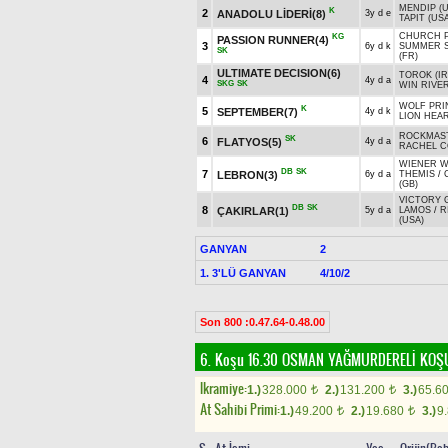
MENDIP (U
K
2
ANADOLU LİDERİ(8)
3y d e
TAPIT (US
CHURCH P
KG
PASSION RUNNER(4)
3
6y d k
SUMMER 
SK
(FR)
ULTIMATE DECISION(6)
TOROK (IR
4
4y d a
SKG
SK
WIN RIVER
WOLF PRI
K
5
SEPTEMBER(7)
4y d k
LION HEAR
ROCKMAST
SK
6
FLATYOS(5)
4y d a
RACHEL C
WIENER W
DB
SK
7
LEBRON(3)
6y d a
THEMIS
/
(GB)
VICTORY 
DB
SK
8
ÇAKIRLAR(1)
5y d a
LAMOS
/
R
(USA)
GANYAN
2
1. 3'LÜ GANYAN
4/10/2
Son 800 :0.47.64-0.48.00
6. Koşu 16.30
OSMAN YAĞMURDERELİ KO
Ikramiye:
1.)
328.000
2.)
131.200
3.)
65.6
t
t
At Sahibi Primi:
1.)
49.200
2.)
19.680
3.)
9
t
t