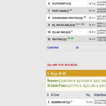
AUTHOR
6
AUTHORITY(3)
3y d g
OCEAN 
GÜNGÖR
SK
7
FAST MAN(1)
3y a e
BOSPOR
HEP BE
SK
8
KAHRAMAN PROTEO(6)
3y a e
BEACH
PAPA CL
KG
K
DB
9
EL INTOCABLE(4)
3y d e
ABLA
/
Z
EUPRHA
K
10
ISLAK İMZA(5)
3y d e
QUEEN
HAKEEM
DB
SK
11
PAYTAK(11)
3y d d
/
SEA H
GANYAN
10
Son 800 :0.47.44-0.46.60
5. Koşu 16.00
Ikramiye:
1.)
186.500
2.)
74.600
3.)
37.30
t
t
At Sahibi Primi:
1.)
27.975
2.)
11.190
3.)
5
t
t
S
At İsmi
Yaş
Orijin(Bab
DUTYFRE
K
1
DEMİRKURT(2)
7y d a
DIVINE LI