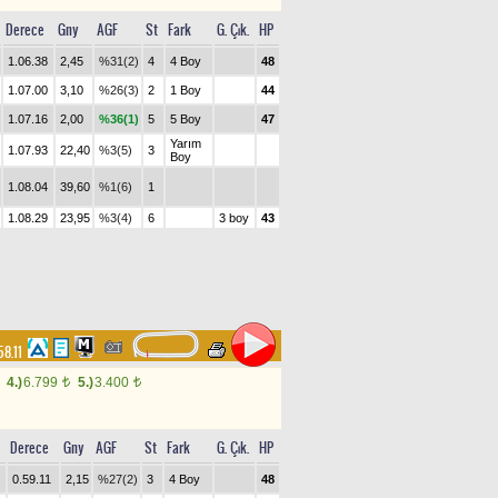
Derece
Gny
AGF
St
Fark
G. Çık.
HP
1.06.38
2,45
%31(2)
4
4 Boy
48
1.07.00
3,10
%26(3)
2
1 Boy
44
1.07.16
2,00
%36(1)
5
5 Boy
47
Yarım
1.07.93
22,40
%3(5)
3
Boy
1.08.04
39,60
%1(6)
1
1.08.29
23,95
%3(4)
6
3 boy
43
58.11
4.)
6.799
5.)
3.400
t
t
Derece
Gny
AGF
St
Fark
G. Çık.
HP
0.59.11
2,15
%27(2)
3
4 Boy
48