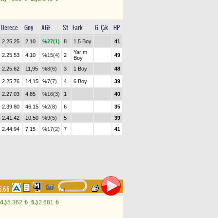
Derece
Gny
AGF
St
Fark
G. Çık.
HP
2.25.25
2,10
%27(1)
8
1,5 Boy
41
Yarım
2.25.53
4,10
%15(4)
2
49
Boy
2.25.62
11,95
%8(6)
3
1 Boy
48
2.25.76
14,15
%7(7)
4
6 Boy
39
2.27.03
4,85
%16(3)
1
40
2.39.80
46,15
%2(8)
6
35
2.41.42
10,50
%9(5)
5
39
2.44.94
7,15
%17(2)
7
41
5.66
4.)
5.362
5.)
2.681
t
t