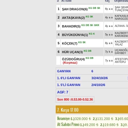
S
At İsmi
Yaş
Orijin(Ba
ŞAH ŞEHR
KG
DB
SK
1
ŞAH DRAGON(6)
6y a a
TUNÇSTA
KAFKASLI
KG
SK
2
AKTAŞKAYA(2)
4y a a
NARGÜZE
KG
DB
SK
GKR
3
BAHADIR(5)
4y a a
ALTAHA
-
İ
KAIZBERT
KG
K
4
BÜYÜKDÜNYA(1)
5y a a
KARAKEM
KAIZBERT
KG
SK
5
KÖÇEK(7)
8y a k
YALAZ
UÇANOĞ
KG
DB
6
HÜR UÇAN(3)
7y k a
DAYIBEY
KG
DB
ÖZÜDOĞRU(4)
ATEŞTOP
7y a a
ANTEPLİ
(Koşmaz)
GANYAN
6
1. 6'LI GANYAN
3/2/4/10/2/6
1. 5'Lİ GANYAN
2/4/10/2/6
AGF: 7
Son 800 :0.53.00-0.52.36
7. Koşu 17.00
Ikramiye:
1.)
328.000
2.)
131.200
3.)
65.6
t
t
At Sahibi Primi:
1.)
49.200
2.)
19.680
3.)
9
t
t