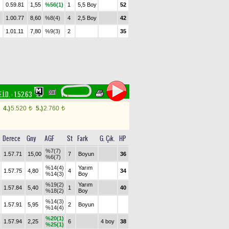
0.59.81
1,55
%56(1)
1
5,5 Boy
52
1.00.77
8,60
%8(4)
4
2,5 Boy
42
1.01.11
7,80
%9(3)
2
35
E.İ.D. :
1.52.63
4.)
5.520
5.)
2.760
t
t
Derece
Gny
AGF
St
Fark
G. Çık.
HP
%7(7)
1.57.71
15,00
7
Boyun
36
%6(7)
%14(4)
Yarım
1.57.75
4,80
4
34
%14(3)
Boy
%19(2)
Yarım
1.57.84
5,40
1
40
%18(2)
Boy
%14(3)
1.57.91
5,95
2
Boyun
%14(4)
%20(1)
1.57.94
2,25
6
4 boy
38
%25(1)