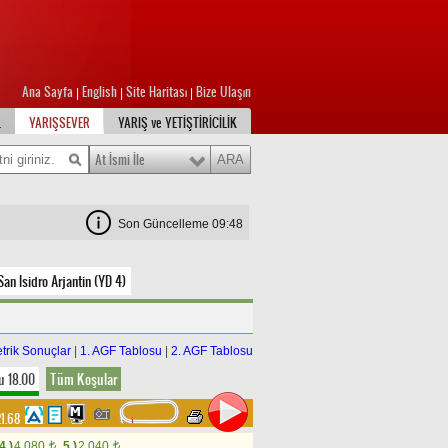
Ana Sayfa
English
Site Haritası
Bize Ulaşın
|
|
|
L
YARIŞSEVER
YARIŞ ve YETİŞTİRİCİLİK
At İsmi İle
Son Güncelleme 09:48
San Isidro Arjantin (YD 4)
trik Sonuçlar
|
1. AGF Tablosu
|
2. AGF Tablosu
u 18.00
Tüm Koşular
21.68
4.)
4.080
5.)
2.040
t
t