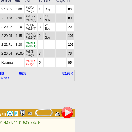
Derece
Gny
AGF
St
Fark
G. Çık.
HP
%6(5)
2.19.85
9,80
1
Baş
89
%7(5)
%18(2)
4,5
2.19.88
2,90
6
89
%23(2)
Boy
%9(4)
2,5
2.20.52
6,10
3
79
%13(4)
Boy
%14(3)
10
2.20.95
4,45
2
104
%17(3)
Boy
%28(1)
2.22.71
2,20
4
103
%33(1)
%3(6)
2.26.34
20,05
7
78
%4(6)
%21(7)
Koşmaz
5
95
%3(7)
İS
6/2/5
82,95 ₺
:10,50 ₺
37.40
4.)
7.544
5.)
3.772
t
t
t