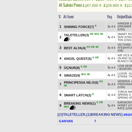
At Sahibi Primi:
1.)
67.000
2.)
26.800
3.)
1
t
t
S
At İsmi
Yaş
Orijin(Bab
HAKEEM (
K
1
SHINING FORCE(7)
3y d d
DREAMER
(USA)
DB
SKG
SK
SMART RO
TALETELLER(3)
2
4y d k
SUN (USA)
TEN (USA)
VICTOIRE 
KG
DB
SK
3
BEST ALYA(4)
3y d d
ATEŞHATU
(GB)
AIR VICE 
K
DB
4
ANGEL QUEST(5)
4y d k
ISLAND QU
BLANCO (I
LION HEAR
K
DB
5
ÜÇNUR(8)
3y a d
/
BOSPORU
LUXOR
-
G
SKG
SK
6
SIMAZE(9)
4y d k
STRIKE TH
GENERAL 
KG
PRINCIPESSA NİLO(6)
7
3y d d
FREDONIA
SK
(USA)
TORUK MA
K
8
SMART LATCH(2)
3y d d
SPRING A 
SPRING AT
K
DB
KARAKONTI
BREAKING NEWS(1)
9
5y d k
HONEY (U
SKG
RATE (USA
[(3)TALETELLER,(1)BREAKING NEWS]
eküri
GANYAN
7