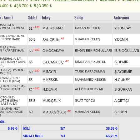
3.400
4.)
6.700
5.)
3.350
t
t
t
a - Anne)
Sıklet
Jokey
Sahip
Antrenörü
USA)
-
IM A
+1.00
M.A.SOLMAZ
HAKAN MERDER
Y.TUNCAY
51
/
WEST BY WEST
BIN (JPN)
-
HARD
AP
60,5
V.HAKAN KELEŞ
Y.DEMİR
SAL.ÇELİK
/
ROCK HARD
PISA (JPN)
-
+2.00
G.KOCAKAYA
ENGİN BEKİROĞULLARI
İB.B.OĞULLARI
53
N
/
KARABEYHAN
MARSHAL (USA)
-
AP
56
NİMET ARİF KURTEL
S.DEMİR
ER.CANKILIÇ
EST (USA)
/
CAPE
RE)
T (USA)
-
PATIENT
+2.00
M.BAYIR
TARIK KARADUMAN
Ş.AYDEMİR
50
S (IRE)
LOWING SUN
/
55
M.KESKİN
MUHAMMED KESKİN
H.GÜNEY
E GOLD (USA)
QUARTERS (USA)
-
+2.00
N.DEMİR
ALİ ÖZHAMURKAR
S.GÜRKAN
52
/
LION HEART
CTO (IRE)
-
55,5
MÜS.ÇELİK
SUAT TOPÇU
A.ÇİFTÇİ
LATCH (USA)
/
 LAST (USA)
E (JPN)
-
HOT
AP
60
V.HAKAN KELEŞ
S.EREN
M.A.AKGÖBEK
SA)
/
EXCHANGE
)
dir.
İKİLİ
3/7
6,95 ₺
38,85 ₺
SIRALI İKİLİ
7/3
65,75 ₺