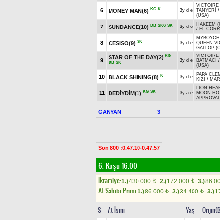
VICTOIRE 
KG
K
6
MONEY MAN(6)
3y d e
TANYERİ
(USA)
HAKEEM (
DB
SKG
SK
7
SUNDANCE(10)
3y d e
/
EL CORR
MYBOYCHA
SK
8
CESISO(9)
3y d e
QUEEN VI
GALLOP (
VICTOIRE 
KG
STAR OF THE DAY(2)
9
3y d e
BATMACI
DB
SK
(USA)
PAPA CLEM
K
10
BLACK SHINING(8)
3y d e
KIZI
/
MAR
LION HEAR
KG
SK
11
DEDİYDİM(1)
3y a e
MOON HOT
APPROVAL
GANYAN
3
Son 800 :0.47.10-0.47.57
6. Koşu 16.00
Ikramiye:
1.)
430.000
2.)
172.000
3.)
86.0
t
t
At Sahibi Primi:
1.)
86.000
2.)
34.400
3.)
1
t
t
S
At İsmi
Yaş
Orijin(