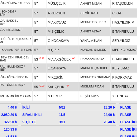
57
MÜS.ÇELİK
R.TAŞDELEN
AĞA
-
ZÜMRA
/
TURBO
AHMET MİZAN
-
SONDEM
/
57
A.KURŞUN
SEMİH KATI
C.KATI
ASAN
AĞA
-
BAKKIZ
/
57
M.AKYAVUZ
MEHMET DİLBER
HAS.YILDIRIM
BEY
AĞA
-
BİLGİLİKIZ
/
57
M.S.ÇELİK
AHMET ALTAY
B.TANRIKULU
N GÜCÜ
-
TUNÇKANAT
/
57
G.KOCAKAYA
YANAL ASLAN
SER.YILDIZ
AN
57
H.ÇİZİK
NURCAN ŞİMŞEK
MER.KORKMAZ
-
KAFKAS PERİSİ
/
CAŞ
 BEY
-
ZEKİ KRALİÇE
/
+0.40
AP
RAMAZAN KAYA
B.TANRIKULU
53
M.A.AKGÖBEK
HAN
RAL
-
GÜLENGÖZ
/
57
E.ÇANKAYA
MAHMUT ÇADIRCI
KE.YILMAZ
NBEY
57
M.KESKİN
MEHMET KORKMAZ
K.KORKMAZ
AĞA
-
AĞİTA
/
İBOCAN
RAL
-
ÖNDERTAÇ
/
+2.00
AP
MÜSLÜM FİDAN
B.TANRIKULU
55
SAL.ÇELİK
57
N.DEMİR
BEŞİR KAYA
Y.TUNCAY
AN
-
UZUN İREM
/
CAŞ
İKİLİ
5/11
PLASE
4,40 ₺
13,20 ₺
SIRALI İKİLİ
11/5
PLASE
2.980,20 ₺
24,00 ₺
5. ÇİFTE
3/11
PLASE İKİ
322,50 ₺
20,40 ₺
PLASE İKİ
120,93 ₺
PLASE İKİ
48,52 ₺