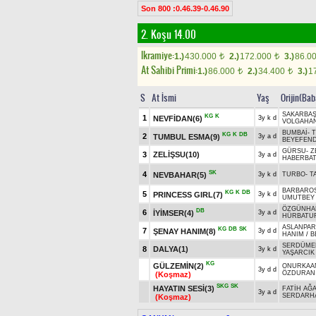
Son 800 :0.46.39-0.46.90
2. Koşu 14.00
Ikramiye:
1.)
430.000
2.)
172.000
3.)
86.0
t
t
At Sahibi Primi:
1.)
86.000
2.)
34.400
3.)
1
t
t
S
At İsmi
Yaş
Orijin(Bab
SAKARBAŞ
KG
K
1
NEVFİDAN(6)
3y k d
VOLGAHA
BUMBAİ
-
KG
K
DB
2
TUMBUL ESMA(9)
3y a d
BEYEFEND
GÜRSU
-
Z
3
ZELİŞSU(10)
3y a d
HABERBA
SK
4
NEVBAHAR(5)
3y k d
TURBO
-
T
BARBARO
KG
K
DB
5
PRINCESS GIRL(7)
3y k d
UMUTBEY
ÖZGÜNHA
DB
6
İYİMSER(4)
3y a d
HÜRBATU
ASLANPAR
KG
DB
SK
7
ŞENAY HANIM(8)
3y d d
HANIM
/
B
SERDÜME
8
DALYA(1)
3y k d
YAŞARCIK
KG
GÜLZEMİN(2)
ONURKAA
3y d d
ÖZDURAN
(Koşmaz)
SKG
SK
HAYATIN SESİ(3)
FATİH AĞ
3y a d
SERDARH
(Koşmaz)