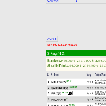
GANYAN
6
AGF: 5
Son 800 :0.51.24-0.51.36
3. Koşu 14.30
Ikramiye:
1.)
430.000
2.)
172.000
3.)
86.0
t
t
At Sahibi Primi:
1.)
86.000
2.)
34.400
3.)
1
t
t
S
At İsmi
Yaş
Orijin(Ba
KARAÜZ
KG
K
1
MALFOY(2)
4y k a
GOBAKBE
KG
K
DB
2
ŞAHSİNEM(7)
4y k k
FİRİKYA
-
FİRİKYA
-
SK
YP
3
FİRİZ(6)
4y a k
UFUKBİR
BABA ME
K
4
POZNAN(4)
4y d k
ŞİMALİ
/
A
TURBO
-
U
KG
SK
5
BAY UTKU(3)
4y k a