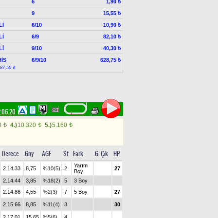
6
1,90 ₺
9
15,55 ₺
Lİ
6/10
10,90 ₺
Lİ
6/9
82,10 ₺
Lİ
9/10
40,30 ₺
İS
6/9/10
628,75 ₺
:87,50 ₺
.06.20
0
4.)
10.320
5.)
5.160
t
t
t
Derece
Gny
AGF
St
Fark
G. Çık.
HP
Yarım
2.14.33
8,75
%10(5)
2
27
Boy
2.14.44
3,85
%18(2)
5
3 Boy
2.14.86
4,55
%2(3)
7
5 Boy
27
2.15.66
8,85
%11(4)
3
30
2.17.01
15,65
%5(6)
4