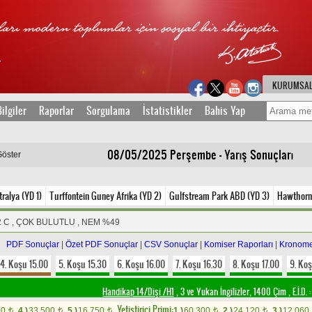
KURUMSA
ilgiler
Raporlar
Sorgulama
İstatistikler
Bahis Yap
08/05/2025 Perşembe - Yarış Sonuçları
Göster
alya (YD 1)
Turffontein Guney Afrika (YD 2)
Gulfstream Park ABD (YD 3)
Hawthorn
2 C , ÇOK BULUTLU , NEM %49
PDF Sonuçlar
|
Özet PDF Sonuçlar
|
CSV Sonuçlar
|
Komiser Raporları
|
Kronome
4. Koşu 15.00
5. Koşu 15.30
6. Koşu 16.00
7. Koşu 16.30
8. Koşu 17.00
9. Koş
Handikap 14/Dişi /H1
, 3 ve Yukarı İngilizler, 1400 Çim
,
E.İ.D. :
Yetistirici Primi:
00
4.)
33.500
5.)
16.750
1.)
60.300
2.)
24.120
3.)
12.060
t
t
t
t
t