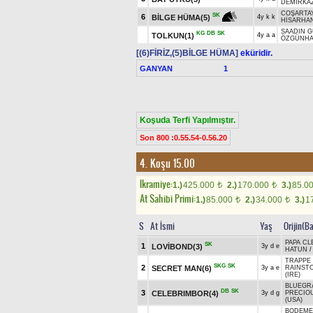
DEMİRKA
COŞARTA
SK
6
BİLGE HÜMA(5)
4y k k
HİSARHA
SAADIN 
KG
DB
SK
TOLKUN(1)
4y a a
ÖZGÜNH
[(6)FİRİZ,(5)BİLGE HÜMA]
eküridir.
GANYAN
1
Koşuda Terfi Yapılmıştır.
Son 800 :0.55.54-0.56.20
4. Koşu 15.00
Ikramiye:
1.)
425.000
2.)
170.000
3.)
85.0
t
t
At Sahibi Primi:
1.)
85.000
2.)
34.000
3.)
1
t
t
S
At İsmi
Yaş
Orijin(B
PAPA CL
SK
1
LOVİBOND(3)
3y d e
HATUN
TRAPPE 
SKG
SK
2
SECRET MAN(6)
3y a e
RAINST
(IRE)
BLUEGRA
DB
SK
3
CELEBRIMBOR(4)
3y d g
PRECIO
(USA)
BODEMEI