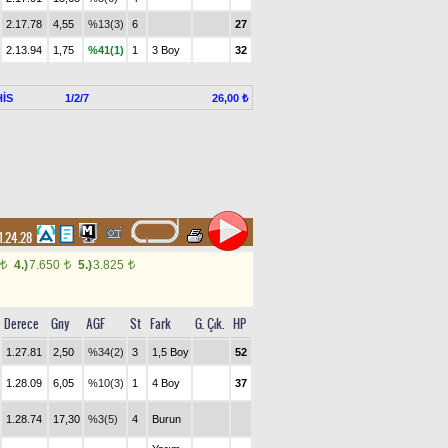
2.17.78
4,55
%13(3)
6
27
2.13.94
1,75
%41(1)
1
3 Boy
32
İS
1/2/7
26,00 ₺
1.24.28
4.)
7.650
5.)
3.825
t
t
t
Derece
Gny
AGF
St
Fark
G. Çık.
HP
1.27.81
2,50
%34(2)
3
1,5 Boy
52
1.28.09
6,05
%10(3)
1
4 Boy
37
1.28.74
17,30
%3(5)
4
Burun