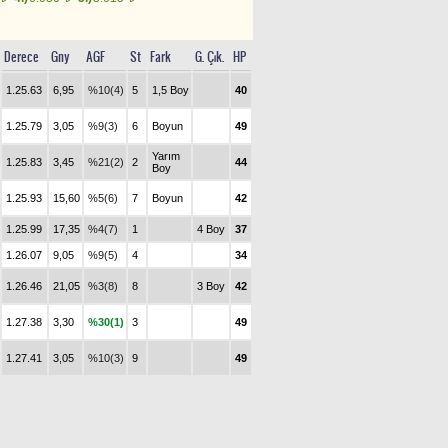
Derece
Gny
AGF
St
Fark
G. Çık.
HP
1.25.63
6,95
%10(4)
5
1,5 Boy
40
1.25.79
3,05
%9(3)
6
Boyun
49
Yarım
1.25.83
3,45
%21(2)
2
44
Boy
1.25.93
15,60
%5(6)
7
Boyun
42
1.25.99
17,35
%4(7)
1
4 Boy
37
1.26.07
9,05
%9(5)
4
34
1.26.46
21,05
%3(8)
8
3 Boy
42
1.27.38
3,30
%30(1)
3
49
1.27.41
3,05
%10(3)
9
49