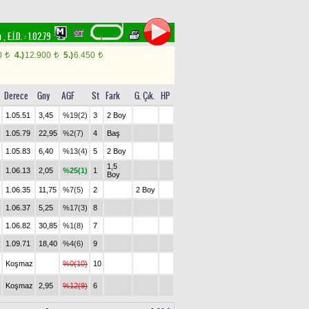
im
,
E.İ.D. :
1.02.79
0
4.)
12.900
5.)
6.450
t
t
t
Derece
Gny
AGF
St
Fark
G. Çık.
HP
1.05.51
3,45
%19(2)
3
2 Boy
1.05.79
22,95
%2(7)
4
Baş
1.05.83
6,40
%13(4)
5
2 Boy
1,5
1.06.13
2,05
%25(1)
1
Boy
1.06.35
11,75
%7(5)
2
2 Boy
1.06.37
5,25
%17(3)
8
1.06.82
30,85
%1(8)
7
1.09.71
18,40
%4(6)
9
Koşmaz
%0(10)
10
Koşmaz
2,95
%12(9)
6