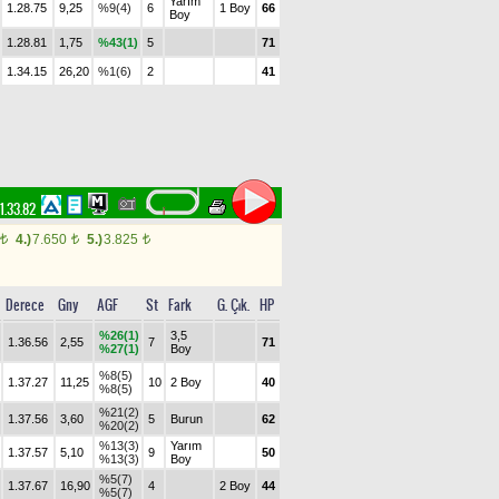
Yarım
1.28.75
9,25
%9(4)
6
1 Boy
66
Boy
1.28.81
1,75
%43(1)
5
71
1.34.15
26,20
%1(6)
2
41
1.33.82
4.)
7.650
5.)
3.825
t
t
t
Derece
Gny
AGF
St
Fark
G. Çık.
HP
%26(1)
3,5
1.36.56
2,55
7
71
%27(1)
Boy
%8(5)
1.37.27
11,25
10
2 Boy
40
%8(5)
%21(2)
1.37.56
3,60
5
Burun
62
%20(2)
%13(3)
Yarım
1.37.57
5,10
9
50
%13(3)
Boy
%5(7)
1.37.67
16,90
4
2 Boy
44
%5(7)