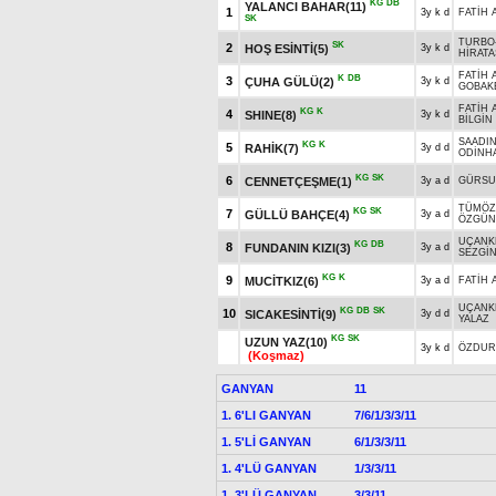
KG
DB
YALANCI BAHAR(11)
1
3y k d
FATİH 
SK
TURBO
SK
2
HOŞ ESİNTİ(5)
3y k d
HİRAT
FATİH 
K
DB
3
ÇUHA GÜLÜ(2)
3y k d
GOBAK
FATİH 
KG
K
4
SHINE(8)
3y k d
BİLGİN
SAADI
KG
K
5
RAHİK(7)
3y d d
ODİNH
KG
SK
6
CENNETÇEŞME(1)
3y a d
GÜRSU
TÜMÖZ
KG
SK
7
GÜLLÜ BAHÇE(4)
3y a d
ÖZGÜN
UÇANK
KG
DB
8
FUNDANIN KIZI(3)
3y a d
SEZGİ
KG
K
9
MUCİTKIZ(6)
3y a d
FATİH 
UÇANK
KG
DB
SK
10
SICAKESİNTİ(9)
3y d d
YALAZ
KG
SK
UZUN YAZ(10)
3y k d
ÖZDUR
(Koşmaz)
GANYAN
11
1. 6'LI GANYAN
7/6/1/3/3/11
1. 5'Lİ GANYAN
6/1/3/3/11
1. 4'LÜ GANYAN
1/3/3/11
1. 3'LÜ GANYAN
3/3/11