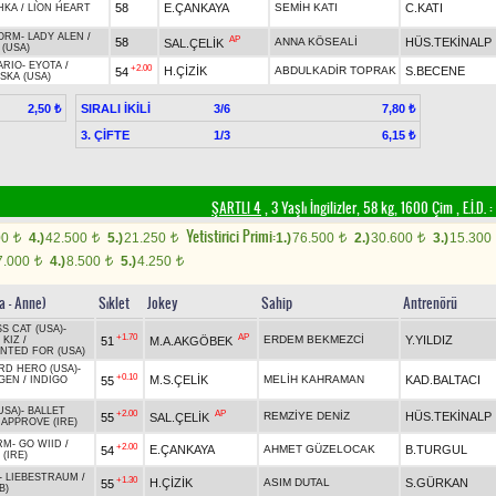
58
E.ÇANKAYA
SEMİH KATI
C.KATI
HKA
/
LION HEART
ORM
-
LADY ALEN
/
AP
58
ANNA KÖSEALİ
HÜS.TEKİNALP
SAL.ÇELİK
(USA)
ARIO
-
EYOTA
/
+2.00
H.ÇİZİK
ABDULKADİR TOPRAK
S.BECENE
54
SKA (USA)
SIRALI İKİLİ
3/6
2,50 ₺
7,80 ₺
3. ÇİFTE
1/3
6,15 ₺
ŞARTLI 4
, 3 Yaşlı İngilizler, 58 kg, 1600 Çim
,
E.İ.D. :
Yetistirici Primi:
00
4.)
42.500
5.)
21.250
1.)
76.500
2.)
30.600
3.)
15.300
t
t
t
t
t
7.000
4.)
8.500
5.)
4.250
t
t
t
a - Anne)
Sıklet
Jokey
Sahip
Antrenörü
S CAT (USA)
-
+1.70
AP
ERDEM BEKMEZCİ
Y.YILDIZ
51
M.A.AKGÖBEK
 KIZ
/
TED FOR (USA)
D HERO (USA)
-
+0.10
M.S.ÇELİK
MELİH KAHRAMAN
KAD.BALTACI
55
GEN
/
INDIGO
USA)
-
BALLET
+2.00
AP
REMZİYE DENİZ
HÜS.TEKİNALP
55
SAL.ÇELİK
/
APPROVE (IRE)
RM
-
GO WIID
/
+2.00
E.ÇANKAYA
AHMET GÜZELOCAK
B.TURGUL
54
(IRE)
-
LIEBESTRAUM
/
+1.30
H.ÇİZİK
ASIM DUTAL
S.GÜRKAN
55
B)