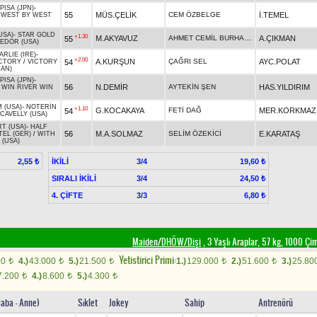
PISA (JPN)
-
55
MÜS.ÇELİK
CEM ÖZBELGE
İ.TEMEL
/
WEST BY WEST
USA)
-
STAR GOLD
+1.30
AHMET CEMİL BURHANLIOĞLU
M.AKYAVUZ
A.ÇIKMAN
55
EDOR (USA)
RLIE (IRE)
-
+2.00
A.KURŞUN
ÇAĞRI SEL
AYC.POLAT
54
CTORY
/
VICTORY
CAN)
PISA (JPN)
-
56
N.DEMİR
AYTEKİN ŞEN
HAS.YILDIRIM
/
WIN RIVER WIN
 (USA)
-
NOTERİN
+1.10
G.KOCAKAYA
FETİ DAĞ
MER.KORKMAZ
54
CAVELLY (USA)
T (USA)
-
HALF
56
M.A.SOLMAZ
SELİM ÖZEKİCİ
E.KARATAŞ
EL (GER)
/
WITH
 (USA)
İKİLİ
3/4
2,55 ₺
19,60 ₺
SIRALI İKİLİ
3/4
24,50 ₺
4. ÇİFTE
3/3
6,80 ₺
Maiden/DHÖW/Dişi
, 3 Yaşlı Araplar, 57 kg, 1000 Ç
Yetistirici Primi:
00
4.)
43.000
5.)
21.500
1.)
129.000
2.)
51.600
3.)
25.80
t
t
t
t
t
7.200
4.)
8.600
5.)
4.300
t
t
t
Baba - Anne)
Sıklet
Jokey
Sahip
Antrenörü