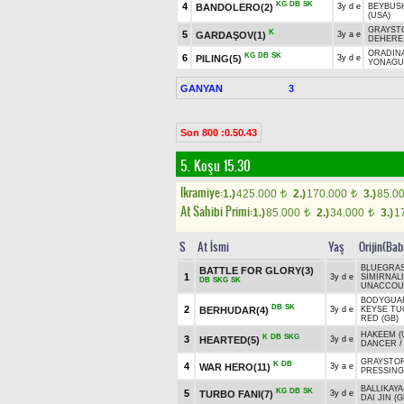
KG
DB
SK
4
BANDOLERO(2)
3y d e
BEYBUS
(USA)
GRAYST
K
5
GARDAŞOV(1)
3y a e
DEHERE 
ORADIN
KG
DB
SK
6
PILING(5)
3y d e
YONAGU
GANYAN
3
Son 800 :0.50.43
5. Koşu 15.30
Ikramiye:
1.)
425.000
2.)
170.000
3.)
85.0
t
t
At Sahibi Primi:
1.)
85.000
2.)
34.000
3.)
1
t
t
S
At İsmi
Yaş
Orijin(Bab
BLUEGRAS
BATTLE FOR GLORY(3)
1
3y d e
SİMİRNALI
DB
SKG
SK
UNACCOUN
BODYGUAR
DB
SK
2
BERHUDAR(4)
3y d e
KEYSE TU
RED (GB)
HAKEEM (
K
DB
SKG
3
HEARTED(5)
3y d e
DANCER
GRAYSTO
K
DB
4
WAR HERO(11)
3y a e
PRESSING 
BALLIKAYA
KG
DB
SK
5
TURBO FANI(7)
3y d e
DAI JIN (G