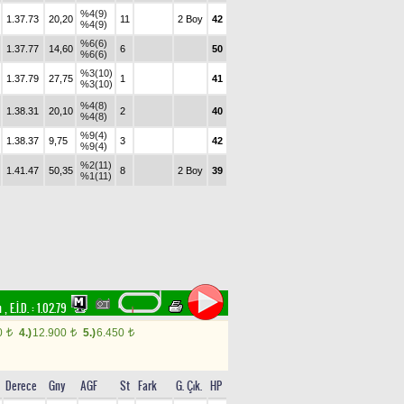
%4(9)
1.37.73
20,20
11
2 Boy
42
%4(9)
%6(6)
1.37.77
14,60
6
50
%6(6)
%3(10)
1.37.79
27,75
1
41
%3(10)
%4(8)
1.38.31
20,10
2
40
%4(8)
%9(4)
1.38.37
9,75
3
42
%9(4)
%2(11)
1.41.47
50,35
8
2 Boy
39
%1(11)
im
,
E.İ.D. :
1.02.79
0
4.)
12.900
5.)
6.450
t
t
t
Derece
Gny
AGF
St
Fark
G. Çık.
HP