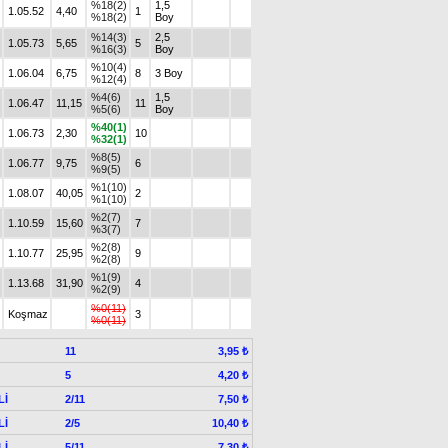
%18(2)
1,5
1.05.52
4,40
1
%18(2)
Boy
%14(3)
2,5
1.05.73
5,65
5
%16(3)
Boy
%10(4)
1.06.04
6,75
8
3 Boy
%12(4)
%4(6)
1,5
1.06.47
11,15
11
%5(6)
Boy
%40(1)
1.06.73
2,30
10
%32(1)
%8(5)
1.06.77
9,75
6
%9(5)
%1(10)
1.08.07
40,05
2
%1(10)
%2(7)
1.10.59
15,60
7
%3(7)
%2(8)
1.10.77
25,95
9
%2(8)
%1(9)
1.13.68
31,90
4
%2(9)
%0(11)
Koşmaz
3
%0(11)
11
3,95 ₺
5
4,20 ₺
Lİ
2/11
7,50 ₺
Lİ
2/5
10,40 ₺
Lİ
5/11
7,30 ₺