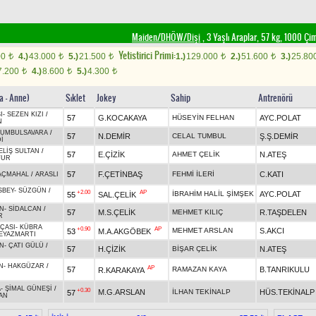
Maiden/DHÖW/Dişi
, 3 Yaşlı Araplar, 57 kg, 1000 Ç
Yetistirici Primi:
00
4.)
43.000
5.)
21.500
1.)
129.000
2.)
51.600
3.)
25.80
t
t
t
t
t
7.200
4.)
8.600
5.)
4.300
t
t
t
a - Anne)
Sıklet
Jokey
Sahip
Antrenörü
I
-
SEZEN KIZI
/
57
G.KOCAKAYA
HÜSEYİN FELHAN
AYC.POLAT
N
TUMBULSAVARA
/
57
N.DEMİR
CELAL TUMBUL
Ş.Ş.DEMİR
İ
ELİŞ SULTAN
/
57
E.ÇİZİK
AHMET ÇELİK
N.ATEŞ
TUR
57
F.ÇETİNBAŞ
FEHMİ İLERİ
C.KATI
AÇMAHAL
/
ARASLI
SBEY
-
SÜZGÜN
/
+2.00
AP
İBRAHİM HALİL ŞİMŞEK
AYC.POLAT
55
SAL.ÇELİK
N
-
SİDALCAN
/
57
M.S.ÇELİK
MEHMET KILIÇ
R.TAŞDELEN
R
ÇASI
-
KÜBRA
+0.90
AP
MEHMET ARSLAN
S.AKCI
53
M.A.AKGÖBEK
EYAZMARTI
N
-
ÇATI GÜLÜ
/
57
H.ÇİZİK
BİŞAR ÇELİK
N.ATEŞ
N
-
HAKGÜZAR
/
AP
57
RAMAZAN KAYA
B.TANRIKULU
R.KARAKAYA
A
-
ŞİMAL GÜNEŞİ
/
+0.30
M.G.ARSLAN
İLHAN TEKİNALP
HÜS.TEKİNALP
57
AN