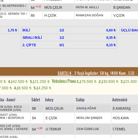
ZIK
Y
-
BİLGEPRENSES
/
+0.20
MÜS.ÇELİK
FATİH M. AKILLI
B.ŞANDAN
54
N
GÜCÜ
-
SERMİN TAY
/
60
H.ÇİZİK
RAMAZAN DOĞAN
V.ÇİZİK
AN
İKİLİ
1/2
ÜÇLÜ BAH
1,75 ₺
6,60 ₺
SIRALI İKİLİ
1/2
9,35 ₺
2. ÇİFTE
6/1
8,15 ₺
ŞARTLI 4
, 3 Yaşlı İngilizler, 58 kg, 1400 Kum
,
E.İ.D. :
Yetistirici Primi:
00
4.)
42.500
5.)
21.250
1.)
76.500
2.)
30.600
3.)
15.300
t
t
t
t
t
7.000
4.)
8.500
5.)
4.250
t
t
t
aba - Anne)
Sıklet
Jokey
Sahip
Antrenörü
EM (USA)
-
KOCA
58
MÜS.ÇELİK
SAVAŞ AĞAR
E.KARATAŞ
/
HAKEEM (USA)
SHOT (USA)
-
54
E.ÇİZİK
MÜSLÜM ŞİMŞEK
HÜS.KAYA
ORM
/
BOSPORUS
SS CAT (USA)
-
+1.60
U.TEMUR
CEM ÖZBELGE
İ.TEMEL
54
US JEWEL
/
DEHERE
STER (USA)
-