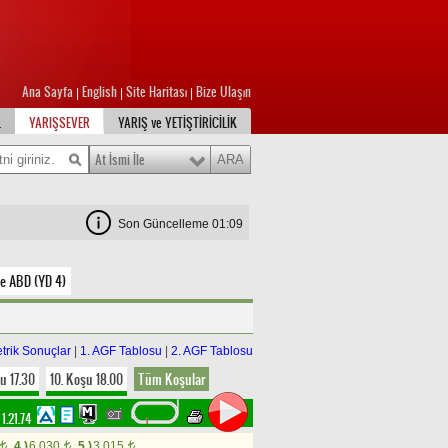
Ana Sayfa
English
Site Haritası
Bize Ulaşın
|
|
|
L
YARIŞSEVER
YARIŞ ve YETİŞTİRİCİLİK
At İsmi İle
Son Güncelleme 01:09
e ABD (YD 4)
trik Sonuçlar
|
1. AGF Tablosu
|
2. AGF Tablosu
u 17.30
10. Koşu 18.00
Tüm Koşular
1.21.74
4.)
6.030
5.)
3.015
t
t
t