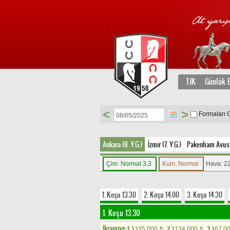
TJK
Günlük B
<
>
Formaları 
Ankara (8. Y.G.)
İzmir (7. Y.G.)
Pakenham Avustr
Çim: Normal 3,3
Kum: Normal
Hava: 2
1. Koşu 13.30
2. Koşu 14.00
3. Koşu 14.30
1. Koşu 13.30
Ikramiye:
1.)
335.000
2.)
134.000
3.)
67.0
t
t